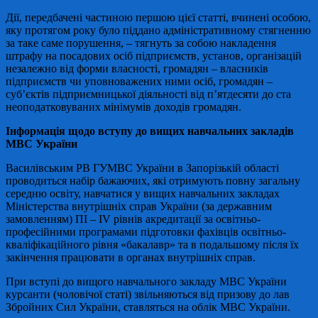
Дії, передбачені частиною першою цієї статті, вчинені особою,
яку протягом року було піддано адміністративному стягненню
за таке саме порушення, – тягнуть за собою накладення
штрафу на посадових осіб підприємств, установ, організацій
незалежно від форми власності, громадян – власників
підприємств чи уповноважених ними осіб, громадян –
суб’єктів підприємницької діяльності від п’ятдесяти до ста
неоподатковуваних мінімумів доходів громадян.
Інформація щодо вступу до вищих навчальних закладів
МВС України
Василівським РВ ГУМВС України в Запорізькій області
проводиться набір бажаючих, які отримують повну загальну
середню освіту, навчатися у вищих навчальних закладах
Міністерства внутрішніх справ України (за державним
замовленням) ПІ – IV рівнів акредитації за освітньо-
професійними програмами підготовки фахівців освітньо-
кваліфікаційного рівня «бакалавр» та в подальшому після їх
закінчення працювати в органах внутрішніх справ.
При вступі до вищого навчального закладу МВС України
курсанти (чоловічої статі) звільняються від призову до лав
Збройних Сил України, ставляться на облік МВС України.