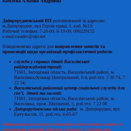
Комлєва Альбіна Андріївна
Дніпрорудненський ВП
розташований за адресою:
м.Дніпрорудне, вул.Героїв праці, 1, каб. №13:
Робочий телефон: 7-26-09, 6-19-09, 099229155
е-mail:vasidrv@ukr.net
Повідомляємо адреси для
направлення запитів та
пропозицій щодо організації профілактичної роботи
:
служба у справах дітей Василівської
райдержадміністрації:
71601, Запорізька область, Василівський район, м.
Василівка,бульвар Центральний, б.4, роб.тел. 7 30 74, 7
22 54;
Василівський районний центр соціальної служби для
сім’ї, дітей та молоді:
71601, Запорізька область, Василівський район, м.
Василівка, пров. Шкільний, 5, роб.тел. 7 22 08
Дніпрорудненська міська рада:
м. Дніпрорудне, вул.
Ентузіастів, 11, роб.тел. 6-65-67
Інформація про шкоду вживання алкогольних напоїв та
тютюнових виробів (
Витяги з Кодексу України про