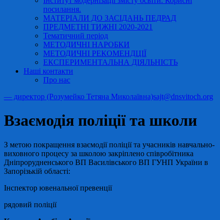
Інститут модернізації змісту освіти. Корисні
посилання.
МАТЕРІАЛИ ДО ЗАСІДАНЬ ПЕДРАД
ПРЕДМЕТНІ ТИЖНІ 2020-2021
Тематичний період
МЕТОДИЧНІ НАРОБКИ
МЕТОДИЧНІ РЕКОМЕНДЦІЇ
ЕКСПЕРИМЕНТАЛЬНА ДІЯЛЬНІСТЬ
Наші контакти
Про нас
— директор (Розумейко Тетяна Миколаївна)
sajt@dnsvitoch.org
Взаємодія поліції та школи
З метою покращення взаємодії поліції та учасників навчально-
виховного процесу за школою закріплено співробітника
Дніпрорудненського ВП Василівського ВП ГУНП України в
Запорізькій області:
Інспектор ювенальної превенції
рядовий поліції