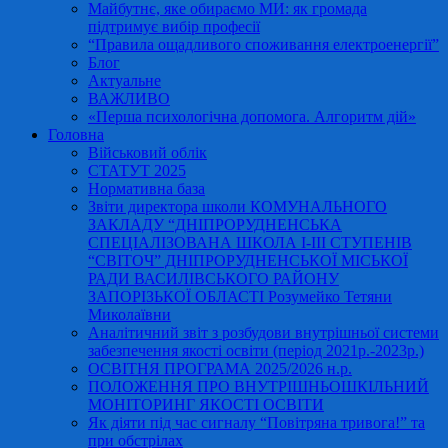
Майбутнє, яке обираємо МИ: як громада
підтримує вибір професії
“Правила ощадливого споживання електроенергії”
Блог
Актуальне
ВАЖЛИВО
«Перша психологічна допомога. Алгоритм дій»
Головна
Військовий облік
СТАТУТ 2025
Нормативна база
Звіти директора школи КОМУНАЛЬНОГО
ЗАКЛАДУ “ДНІПРОРУДНЕНСЬКА
СПЕЦІАЛІЗОВАНА ШКОЛА І-ІІІ СТУПЕНІВ
“СВІТОЧ” ДНІПРОРУДНЕНСЬКОЇ МІСЬКОЇ
РАДИ ВАСИЛІВСЬКОГО РАЙОНУ
ЗАПОРІЗЬКОЇ ОБЛАСТІ Розумейко Тетяни
Миколаївни
Аналітичний звіт з розбудови внутрішньої системи
забезпечення якості освіти (період 2021р.-2023р.)
ОСВІТНЯ ПРОГРАМА 2025/2026 н.р.
ПОЛОЖЕННЯ ПРО ВНУТРІШНЬОШКІЛЬНИЙ
МОНІТОРИНГ ЯКОСТІ ОСВІТИ
Як діяти під час сигналу “Повітряна тривога!” та
при обстрілах