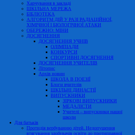
Харчування в закладі
ШКІЛЬНА МЕРЕЖА
БІБЛІОТЕКА
АЛГОРИТМ ДІЙ У РАЗІ РАДІАЦІЙНОЇ,
ХІМІЧНОЇ І БІОЛОГІЧНОЇ АТАКИ
ОБЕРЕЖНО: МІНИ
ДОСЯГНЕННЯ
ДОСЯГНЕННЯ УЧНІВ
ОЛІМПІАДИ
КОНКУРСИ
СПОРТИВНІ ДОСЯГНЕННЯ
ДОСЯГНЕННЯ УЧИТЕЛІВ
Літопис
Архів новин
ШКОЛА В ПОЕЗІЇ
Блоги вчителів
ШКІЛЬНІ ДИНАСТІЇ
ВИПУСКНИКИ
ЗІРКОВІ ВИПУСКНИКИ
МЕДАЛІСТИ
Учителі – випускники нашої
школи
Для батьків
Протидія вербуванню дітей. Недопущення
втягування здобувачів освіти до протиправної