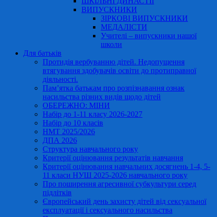
ШКІЛЬНІ ДИНАСТІЇ
ВИПУСКНИКИ
ЗІРКОВІ ВИПУСКНИКИ
МЕДАЛІСТИ
Учителі – випускники нашої
школи
Для батьків
Протидія вербуванню дітей. Недопущення
втягування здобувачів освіти до протиправної
діяльності.
Пам’ятка батькам про розпізнавання ознак
насильства різних видів щодо дітей
ОБЕРЕЖНО: МІНИ
Набір до 1-11 класу 2026-2027
Набір до 10 класів
НМТ 2025/2026
ДПА 2026
Структура навчального року
Критерії оцінювання результатів навчання
Критерії оцінювання навчальних досягнень 1-4, 5-
11 класи НУШ 2025-2026 навчального року
Про поширення агресивної субкультури серед
підлітків
Європейський день захисту дітей від сексуальної
експлуатації і сексуального насильства