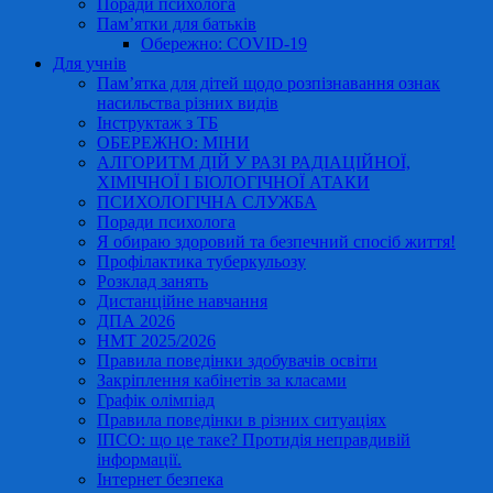
Поради психолога
Пам’ятки для батьків
Обережно: COVID-19
Для учнів
Пам’ятка для дітей щодо розпізнавання ознак
насильства різних видів
Інструктаж з ТБ
ОБЕРЕЖНО: МІНИ
АЛГОРИТМ ДІЙ У РАЗІ РАДІАЦІЙНОЇ,
ХІМІЧНОЇ І БІОЛОГІЧНОЇ АТАКИ
ПСИХОЛОГІЧНА СЛУЖБА
Поради психолога
Я обираю здоровий та безпечний спосіб життя!
Профілактика туберкульозу
Розклад занять
Дистанційне навчання
ДПА 2026
НМТ 2025/2026
Правила поведінки здобувачів освіти
Закріплення кабінетів за класами
Графік олімпіад
Правила поведінки в різних ситуаціях
ІПСО: що це таке? Протидія неправдивій
інформації.
Інтернет безпека