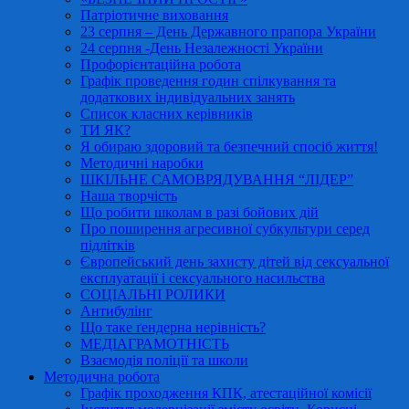
Патріотичне виховання
23 серпня – День Державного прапора України
24 серпня -День Незалежності України
Профорієнтаційна робота
Графік проведення годин спілкування та
додаткових індивідуальних занять
Список класних керівників
ТИ ЯК?
Я обираю здоровий та безпечний спосіб життя!
Методичні наробки
ШКІЛЬНЕ САМОВРЯДУВАННЯ “ЛІДЕР”
Наша творчість
Що робити школам в разі бойових дій
Про поширення агресивної субкультури серед
підлітків
Європейський день захисту дітей від сексуальної
експлуатації і сексуального насильства
СОЦІАЛЬНІ РОЛИКИ
Антибулінг
Що таке ґендерна нерівність?
МЕДІАГРАМОТНІСТЬ
Взаємодія поліції та школи
Методична робота
Графік проходження КПК, атестаційної комісії