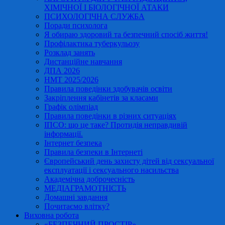
ХІМІЧНОЇ І БІОЛОГІЧНОЇ АТАКИ
ПСИХОЛОГІЧНА СЛУЖБА
Поради психолога
Я обираю здоровий та безпечний спосіб життя!
Профілактика туберкульозу
Розклад занять
Дистанційне навчання
ДПА 2026
НМТ 2025/2026
Правила поведінки здобувачів освіти
Закріплення кабінетів за класами
Графік олімпіад
Правила поведінки в різних ситуаціях
ІПСО: що це таке? Протидія неправдивій
інформації.
Інтернет безпека
Правила безпеки в Інтернеті
Європейський день захисту дітей від сексуальної
експлуатації і сексуального насильства
Академічна доброчесність
МЕДІАГРАМОТНІСТЬ
Домашні завдання
Почитаємо влітку?
Виховна робота
«БЕЗПЕЧНИЙ ПРОСТІР»