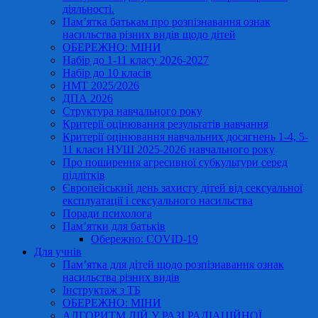
діяльності.
Пам’ятка батькам про розпізнавання ознак
насильства різних видів щодо дітей
ОБЕРЕЖНО: МІНИ
Набір до 1-11 класу 2026-2027
Набір до 10 класів
НМТ 2025/2026
ДПА 2026
Структура навчального року
Критерії оцінювання результатів навчання
Критерії оцінювання навчальних досягнень 1-4, 5-
11 класи НУШ 2025-2026 навчального року
Про поширення агресивної субкультури серед
підлітків
Європейський день захисту дітей від сексуальної
експлуатації і сексуального насильства
Поради психолога
Пам’ятки для батьків
Обережно: COVID-19
Для учнів
Пам’ятка для дітей щодо розпізнавання ознак
насильства різних видів
Інструктаж з ТБ
ОБЕРЕЖНО: МІНИ
АЛГОРИТМ ДІЙ У РАЗІ РАДІАЦІЙНОЇ,