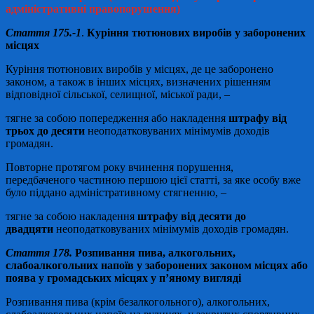
адміністративні
правопорушення)
Стаття 175.-1
.
Куріння тютюнових виробів у заборонених
місцях
Куріння тютюнових виробів у місцях, де це заборонено
законом, а також в інших місцях, визначених рішенням
відповідної сільської, селищної, міської ради, –
тягне за собою попередження або накладення
штрафу від
трьох до десяти
неоподатковуваних мінімумів доходів
громадян.
Повторне протягом року вчинення порушення,
передбаченого частиною першою цієї статті, за яке особу вже
було піддано адміністративному стягненню, –
тягне за собою накладення
штрафу від десяти до
двадцяти
неоподатковуваних мінімумів доходів громадян.
Стаття 178.
Розпивання пива, алкогольних,
слабоалкогольних напоїв у заборонених законом місцях або
поява у громадських місцях у п’яному вигляді
Розпивання пива (крім безалкогольного), алкогольних,