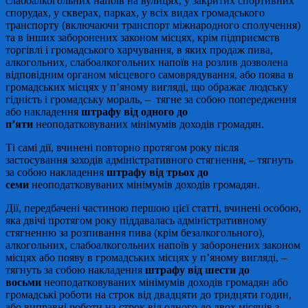
слабоалкогольних напоїв на вулицях, у закритих спортивних
спорудах, у скверах, парках, у всіх видах громадського
транспорту (включаючи транспорт міжнародного сполучення)
та в інших заборонених законом місцях, крім підприємств
торгівлі і громадського харчування, в яких продаж пива,
алкогольних, слабоалкогольних напоїв на розлив дозволена
відповідним органом місцевого самоврядування, або поява в
громадських місцях у п’яному вигляді, що ображає людську
гідність і громадську мораль, – тягне за собою попередження
або накладення
штрафу від одного до
п’яти
неоподатковуваних мінімумів доходів громадян.
Ті самі дії, вчинені повторно протягом року після
застосування заходів адміністративного стягнення, – тягнуть
за собою накладення
штрафу від трьох до
семи
неоподатковуваних мінімумів доходів громадян.
Дії, передбачені частиною першою цієї статті, вчинені особою,
яка двічі протягом року піддавалась адміністративному
стягненню за розпивання пива (крім безалкогольного),
алкогольних, слабоалкогольних напоїв у заборонених законом
місцях або появу в громадських місцях у п’яному вигляді, –
тягнуть за собою накладення
штрафу від шести до
восьми
неоподатковуваних мінімумів доходів громадян або
громадські роботи на строк від двадцяти до тридцяти годин,
або виправні роботи на строк від одного до двох місяців з