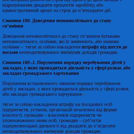
відрахуванням двадцяти процентів заробітку, або
адміністративний арешт на строк до п’ятнадцяти діб.
Стаття 180.
Доведення неповнолітнього до стану
сп’яніння
Доведення неповнолітнього до стану сп’яніння батьками
неповнолітнього, особами, які їх замінюють, або іншими
особами – тягне за собою накладення
штрафу від шести до
восьми
неоподатковуваних мінімумів доходів громадян.
Стаття 180-.1
.
Порушення порядку перебування дітей у
закладах, у яких провадиться діяльність у сфері розваг, або
закладах громадського харчування
Порушення встановленого законом порядку перебування
дітей у закладах, у яких провадиться діяльність у сфері розваг,
або закладах громадського харчування –
тягне за собою накладення штрафу на посадових осіб
підприємств, установ, організацій незалежно від форми
власності, громадян – власників підприємств чи
уповноважених ними осіб, громадян – суб’єктів
підприємницької діяльності від двадцяти до п’ятдесяти
неоподатковуваних мінімумів доходів громадян.