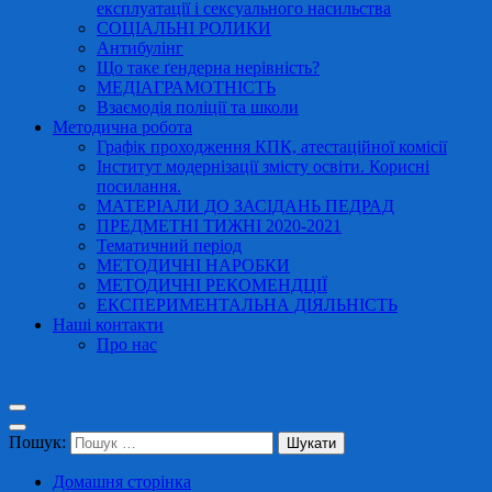
експлуатації і сексуального насильства
СОЦІАЛЬНІ РОЛИКИ
Антибулінг
Що таке ґендерна нерівність?
МЕДІАГРАМОТНІСТЬ
Взаємодія поліції та школи
Методична робота
Графік проходження КПК, атестаційної комісії
Інститут модернізації змісту освіти. Корисні
посилання.
МАТЕРІАЛИ ДО ЗАСІДАНЬ ПЕДРАД
ПРЕДМЕТНІ ТИЖНІ 2020-2021
Тематичний період
МЕТОДИЧНІ НАРОБКИ
МЕТОДИЧНІ РЕКОМЕНДЦІЇ
ЕКСПЕРИМЕНТАЛЬНА ДІЯЛЬНІСТЬ
Наші контакти
Про нас
Пошук:
Домашня сторінка