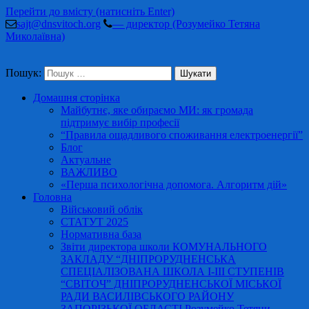
Перейти до вмісту (натисніть Enter)
sajt@dnsvitoch.org
— директор (Розумейко Тетяна
Миколаївна)
Пошук:
Домашня сторінка
Майбутнє, яке обираємо МИ: як громада
підтримує вибір професії
“Правила ощадливого споживання електроенергії”
Блог
Актуальне
ВАЖЛИВО
«Перша психологічна допомога. Алгоритм дій»
Головна
Військовий облік
СТАТУТ 2025
Нормативна база
Звіти директора школи КОМУНАЛЬНОГО
ЗАКЛАДУ “ДНІПРОРУДНЕНСЬКА
СПЕЦІАЛІЗОВАНА ШКОЛА І-ІІІ СТУПЕНІВ
“СВІТОЧ” ДНІПРОРУДНЕНСЬКОЇ МІСЬКОЇ
РАДИ ВАСИЛІВСЬКОГО РАЙОНУ
ЗАПОРІЗЬКОЇ ОБЛАСТІ Розумейко Тетяни