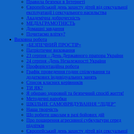
Правила безпеки в Інтернеті
Європейський день захисту дітей від сексуальної
експлуатації і сексуального насильства
Академічна доброчесність
МЕДІАГРАМОТНІСТЬ
Домашні завдання
Почитаємо влітку?
Виховна робота
«БЕЗПЕЧНИЙ ПРОСТІР»
Патріотичне виховання
23 серпня – День Державного прапора України
24 серпня -День Незалежності України
Профорієнтаційна робота
Графік проведення годин спілкування та
додаткових індивідуальних занять
Список класних керівників
ТИ ЯК?
Я обираю здоровий та безпечний спосіб життя!
Методичні наробки
ШКІЛЬНЕ САМОВРЯДУВАННЯ “ЛІДЕР”
Наша творчість
Що робити школам в разі бойових дій
Про поширення агресивної субкультури серед
підлітків
Європейський день захисту дітей від сексуальної