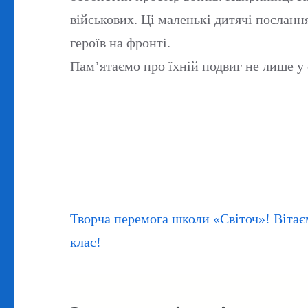
військових. Ці маленькі дитячі посла
героїв на фронті.
Пам’ятаємо про їхній подвиг не лише у 
Навігація
Творча перемога школи «Світоч»! Вітає
записів
клас!