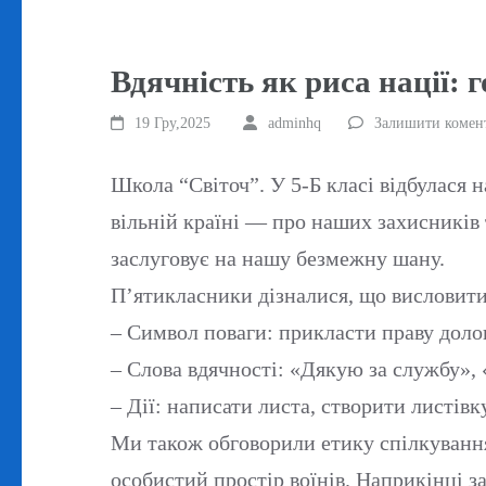
Вдячність як риса нації: 
19 Гру,2025
adminhq
Залишити комен
Школа “Світоч”. У 5-Б класі відбулася 
вільній країні — про наших захисників т
заслуговує на нашу безмежну шану.
П’ятикласники дізналися, що висловит
– Символ поваги: прикласти праву долон
– Слова вдячності: «Дякую за службу»
– Дії: написати листа, створити листів
Ми також обговорили етику спілкування
особистий простір воїнів. Наприкінці з