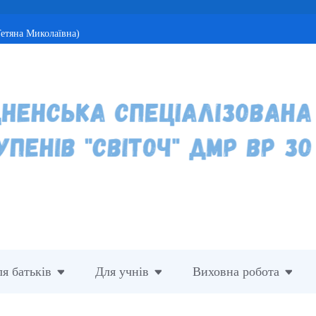
етяна Миколаївна)
я батьків
Для учнів
Виховна робота