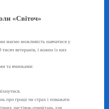
коли «Світоч»
 ми маємо можливість навчатися у
 тисяч ветеранів, і кожен із них
ми та вчинками:
міхнутися.
ь про гроші чи страх і поважати
річних листівок-привітань для