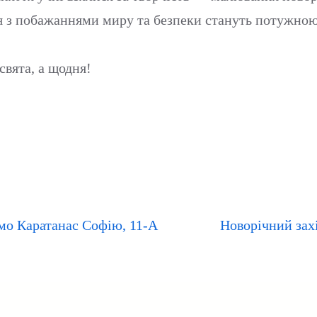
ння з побажаннями миру та безпеки стануть потужн
свята, а щодня!
мо Каратанас Софію, 11-А
Новорічний захі