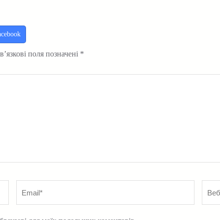
acebook
в’язкові поля позначені
*
Email
*
Вебс