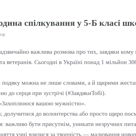
година спілкування у 5-Б класі ш
тар
надзвичайно важлива розмова про тих, завдяки кому
а ветеранів. Сьогодні в Україні понад 1 мільйон 300
и подяку можна не лише словами, а й щирими жеста
ю до серця при зустрічі (#ЗавдякиТобі).
, «Захоплююся вашою мужністю».
ку, долучитися до волонтерства або просто щиро пос
: важливо бути присутнім, уникати незручних питан
аняття учні взялися за творчість — малювання ново