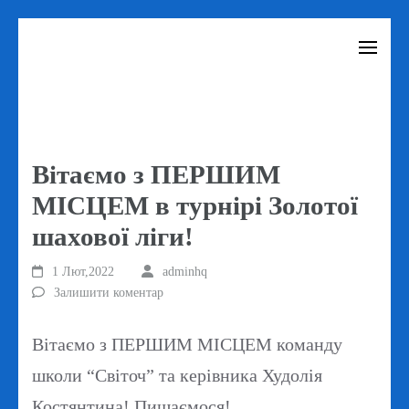
Перейти
до
вмісту
(натисніть
Enter)
Вітаємо з ПЕРШИМ
МІСЦЕМ в турнірі Золотої
шахової ліги!
1 Лют,2022
adminhq
Залишити коментар
Вітаємо з ПЕРШИМ МІСЦЕМ команду
школи “Світоч” та керівника Худолія
Костянтина! Пишаємося!