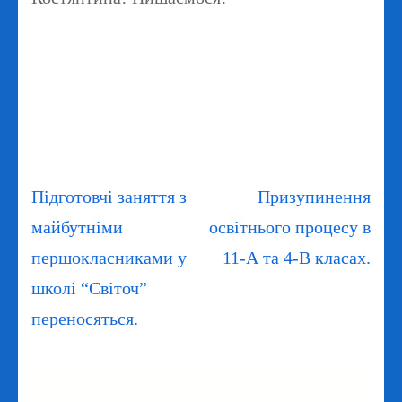
Навігація
Підготовчі заняття з
Призупинення
записів
майбутніми
освітнього процесу в
першокласниками у
11-А та 4-В класах.
школі “Світоч”
переносяться.