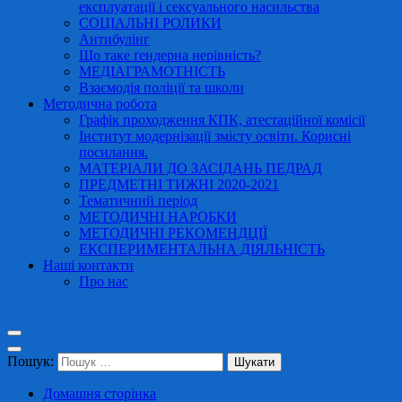
експлуатації і сексуального насильства
СОЦІАЛЬНІ РОЛИКИ
Антибулінг
Що таке ґендерна нерівність?
МЕДІАГРАМОТНІСТЬ
Взаємодія поліції та школи
Методична робота
Графік проходження КПК, атестаційної комісії
Інститут модернізації змісту освіти. Корисні
посилання.
МАТЕРІАЛИ ДО ЗАСІДАНЬ ПЕДРАД
ПРЕДМЕТНІ ТИЖНІ 2020-2021
Тематичний період
МЕТОДИЧНІ НАРОБКИ
МЕТОДИЧНІ РЕКОМЕНДЦІЇ
ЕКСПЕРИМЕНТАЛЬНА ДІЯЛЬНІСТЬ
Наші контакти
Про нас
Пошук:
Домашня сторінка