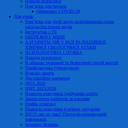
Поради психолога
Пам’ятки для батьків
Обережно: COVID-19
Для учнів
Пам’ятка для дітей щодо розпізнавання ознак
насильства різних видів
Інструктаж з ТБ
ОБЕРЕЖНО: МІНИ
АЛГОРИТМ ДІЙ У РАЗІ РАДІАЦІЙНОЇ,
ХІМІЧНОЇ І БІОЛОГІЧНОЇ АТАКИ
ПСИХОЛОГІЧНА СЛУЖБА
Поради психолога
Я обираю здоровий та безпечний спосіб життя!
Профілактика туберкульозу
Розклад занять
Дистанційне навчання
ДПА 2026
НМТ 2025/2026
Правила поведінки здобувачів освіти
Закріплення кабінетів за класами
Графік олімпіад
Правила поведінки в різних ситуаціях
ІПСО: що це таке? Протидія неправдивій
інформації.
Інтернет безпека