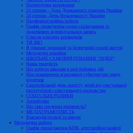
Патріотичне виховання
23 серпня – День Державного прапора України
24 серпня -День Незалежності України
Профорієнтаційна робота
Графік проведення годин спілкування та
додаткових індивідуальних занять
Список класних керівників
ТИ ЯК?
Я обираю здоровий та безпечний спосіб життя!
Методичні наробки
ШКІЛЬНЕ САМОВРЯДУВАННЯ “ЛІДЕР”
Наша творчість
Що робити школам в разі бойових дій
Про поширення агресивної субкультури серед
підлітків
Європейський день захисту дітей від сексуальної
експлуатації і сексуального насильства
СОЦІАЛЬНІ РОЛИКИ
Антибулінг
Що таке ґендерна нерівність?
МЕДІАГРАМОТНІСТЬ
Взаємодія поліції та школи
Методична робота
Графік проходження КПК, атестаційної комісії