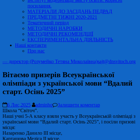
Інститут модернізації змісту освіти. Корисні
посилання.
МАТЕРІАЛИ ДО ЗАСІДАНЬ ПЕДРАД
ПРЕДМЕТНІ ТИЖНІ 2020-2021
Тематичний період
МЕТОДИЧНІ НАРОБКИ
МЕТОДИЧНІ РЕКОМЕНДЦІЇ
ЕКСПЕРИМЕНТАЛЬНА ДІЯЛЬНІСТЬ
Наші контакти
Про нас
— директор (Розумейко Тетяна Миколаївна)
sajt@dnsvitoch.org
Вітаємо призерів Всеукраїнської
олімпіади з української мови “Вдалий
старт. Осінь 2025”
6 Лис,2025
adminhq
Залишити коментар
Школа “Світоч”.
Наші учні 5-А класу взяли участь у Всеукраїнській олімпіаді з
української мови “Вдалий старт. Осінь 2025”, і посіли призові
місця:
Назаренко Данило ІІІ місце,
Карташова Меліса ІІ місце.