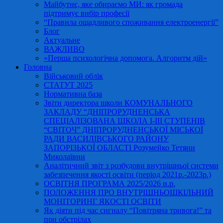
Майбутнє, яке обираємо МИ: як громада
підтримує вибір професії
“Правила ощадливого споживання електроенергії”
Блог
Актуальне
ВАЖЛИВО
«Перша психологічна допомога. Алгоритм дій»
Головна
Військовий облік
СТАТУТ 2025
Нормативна база
Звіти директора школи КОМУНАЛЬНОГО
ЗАКЛАДУ “ДНІПРОРУДНЕНСЬКА
СПЕЦІАЛІЗОВАНА ШКОЛА І-ІІІ СТУПЕНІВ
“СВІТОЧ” ДНІПРОРУДНЕНСЬКОЇ МІСЬКОЇ
РАДИ ВАСИЛІВСЬКОГО РАЙОНУ
ЗАПОРІЗЬКОЇ ОБЛАСТІ Розумейко Тетяни
Миколаївни
Аналітичний звіт з розбудови внутрішньої системи
забезпечення якості освіти (період 2021р.-2023р.)
ОСВІТНЯ ПРОГРАМА 2025/2026 н.р.
ПОЛОЖЕННЯ ПРО ВНУТРІШНЬОШКІЛЬНИЙ
МОНІТОРИНГ ЯКОСТІ ОСВІТИ
Як діяти під час сигналу “Повітряна тривога!” та
при обстрілах