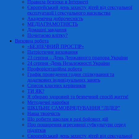
Правила безпеки в Інтернеті
Європейський день захисту дітей від сексуальної
експлуатації і сексуального насильства
Академічна доброчесність
МЕДІАГРАМОТНІСТЬ
Домашні завдання
Почитаємо влітку?
Виховна робота
«БЕЗПЕЧНИЙ ПРОСТІР»
Патріотичне виховання
23 серпня – День Державного прапора України
24 серпня -День Незалежності України
Профорієнтаційна робота
Графік проведення годин спілкування та
додаткових індивідуальних занять
Список класних керівників
ТИ ЯК?
Я обираю здоровий та безпечний спосіб життя!
Методичні наробки
ШКІЛЬНЕ САМОВРЯДУВАННЯ “ЛІДЕР”
Наша творчість
Що робити школам в разі бойових дій
Про поширення агресивної субкультури серед
підлітків
Європейський день захисту дітей від сексуальної