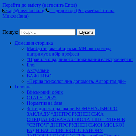
Перейти до вмісту (натисніть Enter)
sajt@dnsvitoch.org
— директор (Розумейко Тетяна
Миколаївна)
Пошук:
Домашня сторінка
Майбутнє, яке обираємо МИ: як громада
підтримує вибір професії
“Правила ощадливого споживання електроенергії”
Блог
Актуальне
ВАЖЛИВО
«Перша психологічна допомога. Алгоритм дій»
Головна
Військовий облік
СТАТУТ 2025
Нормативна база
Звіти директора школи КОМУНАЛЬНОГО
ЗАКЛАДУ “ДНІПРОРУДНЕНСЬКА
СПЕЦІАЛІЗОВАНА ШКОЛА І-ІІІ СТУПЕНІВ
“СВІТОЧ” ДНІПРОРУДНЕНСЬКОЇ МІСЬКОЇ
РАДИ ВАСИЛІВСЬКОГО РАЙОНУ
ЗАПОРІЗЬКОЇ ОБЛАСТІ Розумейко Тетяни