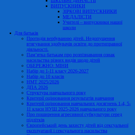
ШКІЛЬНІ ДИНАСТІЇ
ВИПУСКНИКИ
ЗІРКОВІ ВИПУСКНИКИ
МЕДАЛІСТИ
Учителі – випускники нашої
школи
Для батьків
Протидія вербуванню дітей. Недопущення
втягування здобувачів освіти до протиправної
діяльності.
Пам’ятка батькам про розпізнавання ознак
насильства різних видів щодо дітей
ОБЕРЕЖНО: МІНИ
Набір до 1-11 класу 2026-2027
Набір до 10 класів
НМТ 2025/2026
ДПА 2026
Структура навчального року
Критерії оцінювання результатів навчання
Критерії оцінювання навчальних досягнень 1-4, 5-
11 класи НУШ 2025-2026 навчального року
Про поширення агресивної субкультури серед
підлітків
Європейський день захисту дітей від сексуальної
експлуатації і сексуального насильства