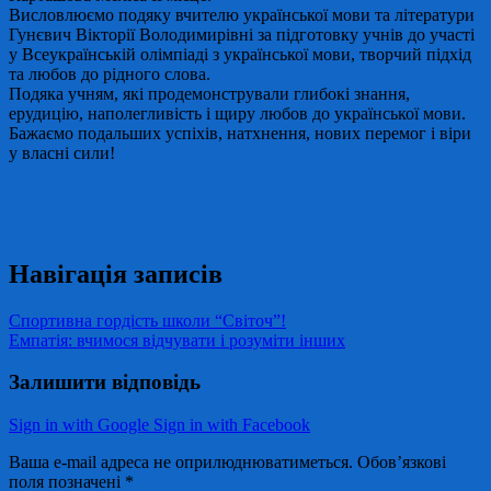
Висловлюємо подяку вчителю української мови та літератури
Гунєвич Вікторії Володимирівні за підготовку учнів до участі
у Всеукраїнській олімпіаді з української мови, творчий підхід
та любов до рідного слова.
Подяка учням, які продемонстрували глибокі знання,
ерудицію, наполегливість і щиру любов до української мови.
Бажаємо подальших успіхів, натхнення, нових перемог і віри
у власні сили!
Навігація записів
Спортивна гордість школи “Світоч”!
Емпатія: вчимося відчувати і розуміти інших
Залишити відповідь
Sign in with Google
Sign in with Facebook
Ваша e-mail адреса не оприлюднюватиметься.
Обов’язкові
поля позначені
*