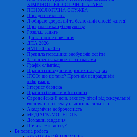
ХІМІЧНОЇ І БІОЛОГІЧНОЇ АТАКИ
ПСИХОЛОГІЧНА СЛУЖБА
Поради психолога
Я обираю здоровий та безпечний спосіб життя!
Профілактика туберкульозу
Розклад занять
Дистанційне навчання
ДПА 2026
НМТ 2025/2026
Правила поведінки здобувачів освіти
Закріплення кабінетів за класами
Графік олімпіад
Правила поведінки в різних ситуаціях
ІПСО: що це таке? Протидія неправдивій
інформації.
Інтернет безпека
Правила безпеки в Інтернеті
Європейський день захисту дітей від сексуальної
експлуатації і сексуального насильства
Академічна доброчесність
МЕДІАГРАМОТНІСТЬ
Домашні завдання
Почитаємо влітку?
Виховна робота
«БЕЗПЕЧНИЙ ПРОСТІР»