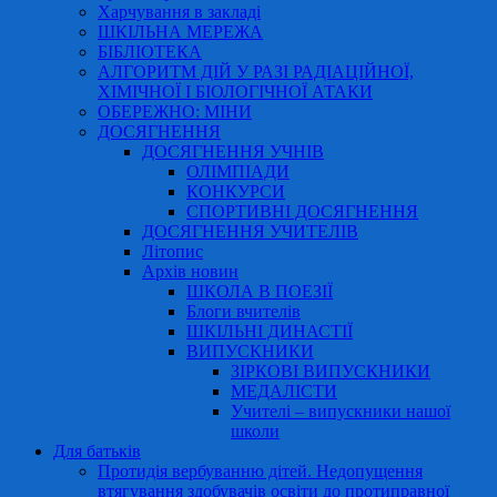
Харчування в закладі
ШКІЛЬНА МЕРЕЖА
БІБЛІОТЕКА
АЛГОРИТМ ДІЙ У РАЗІ РАДІАЦІЙНОЇ,
ХІМІЧНОЇ І БІОЛОГІЧНОЇ АТАКИ
ОБЕРЕЖНО: МІНИ
ДОСЯГНЕННЯ
ДОСЯГНЕННЯ УЧНІВ
ОЛІМПІАДИ
КОНКУРСИ
СПОРТИВНІ ДОСЯГНЕННЯ
ДОСЯГНЕННЯ УЧИТЕЛІВ
Літопис
Архів новин
ШКОЛА В ПОЕЗІЇ
Блоги вчителів
ШКІЛЬНІ ДИНАСТІЇ
ВИПУСКНИКИ
ЗІРКОВІ ВИПУСКНИКИ
МЕДАЛІСТИ
Учителі – випускники нашої
школи
Для батьків
Протидія вербуванню дітей. Недопущення
втягування здобувачів освіти до протиправної