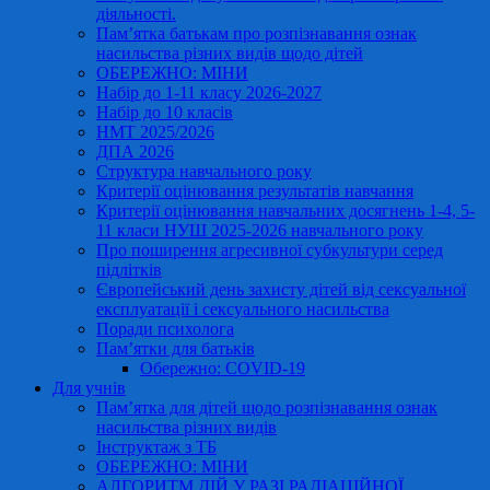
діяльності.
Пам’ятка батькам про розпізнавання ознак
насильства різних видів щодо дітей
ОБЕРЕЖНО: МІНИ
Набір до 1-11 класу 2026-2027
Набір до 10 класів
НМТ 2025/2026
ДПА 2026
Структура навчального року
Критерії оцінювання результатів навчання
Критерії оцінювання навчальних досягнень 1-4, 5-
11 класи НУШ 2025-2026 навчального року
Про поширення агресивної субкультури серед
підлітків
Європейський день захисту дітей від сексуальної
експлуатації і сексуального насильства
Поради психолога
Пам’ятки для батьків
Обережно: COVID-19
Для учнів
Пам’ятка для дітей щодо розпізнавання ознак
насильства різних видів
Інструктаж з ТБ
ОБЕРЕЖНО: МІНИ
АЛГОРИТМ ДІЙ У РАЗІ РАДІАЦІЙНОЇ,