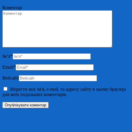
Коментар
Ім’я
*
Email
*
Вебсайт
Зберегти моє ім'я, e-mail, та адресу сайту в цьому браузері
для моїх подальших коментарів.