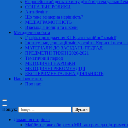
Європейський день захисту дітей від сексуальної ек
СОЦІАЛЬНІ РОЛИКИ
Антибулінг
Що таке ґендерна нерівність?
МЕДІАГРАМОТНІСТЬ
Взаємодія поліції та школи
Методична робота
Графік проходження КПК, атестаційної комісії
Інститут модернізації змісту освіти. Корисні посила
МАТЕРІАЛИ ДО ЗАСІДАНЬ ПЕДРАД
ПРЕДМЕТНІ ТИЖНІ 2020-2021
Тематичний період
МЕТОДИЧНІ НАРОБКИ
МЕТОДИЧНІ РЕКОМЕНДЦІЇ
ЕКСПЕРИМЕНТАЛЬНА ДІЯЛЬНІСТЬ
Наші контакти
Про нас
Пошук:
Домашня сторінка
Майбутнє, яке обираємо МИ: як громада підтримує в