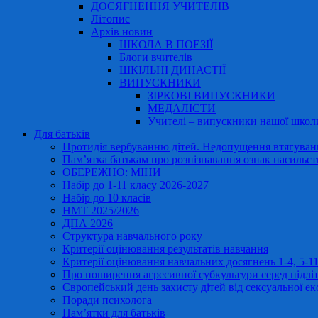
ДОСЯГНЕННЯ УЧИТЕЛІВ
Літопис
Архів новин
ШКОЛА В ПОЕЗІЇ
Блоги вчителів
ШКІЛЬНІ ДИНАСТІЇ
ВИПУСКНИКИ
ЗІРКОВІ ВИПУСКНИКИ
МЕДАЛІСТИ
Учителі – випускники нашої школ
Для батьків
Протидія вербуванню дітей. Недопущення втягування
Пам’ятка батькам про розпізнавання ознак насильст
ОБЕРЕЖНО: МІНИ
Набір до 1-11 класу 2026-2027
Набір до 10 класів
НМТ 2025/2026
ДПА 2026
Структура навчального року
Критерії оцінювання результатів навчання
Критерії оцінювання навчальних досягнень 1-4, 5-
Про поширення агресивної субкультури серед підліт
Європейський день захисту дітей від сексуальної ек
Поради психолога
Пам’ятки для батьків