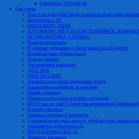
Обережно: COVID-19
Для учнів
Пам’ятка для дітей щодо розпізнавання ознак насиль
Інструктаж з ТБ
ОБЕРЕЖНО: МІНИ
АЛГОРИТМ ДІЙ У РАЗІ РАДІАЦІЙНОЇ, ХІМІЧНО
ПСИХОЛОГІЧНА СЛУЖБА
Поради психолога
Я обираю здоровий та безпечний спосіб життя!
Профілактика туберкульозу
Розклад занять
Дистанційне навчання
ДПА 2026
НМТ 2025/2026
Правила поведінки здобувачів освіти
Закріплення кабінетів за класами
Графік олімпіад
Правила поведінки в різних ситуаціях
ІПСО: що це таке? Протидія неправдивій інформації
Інтернет безпека
Правила безпеки в Інтернеті
Європейський день захисту дітей від сексуальної ек
Академічна доброчесність
МЕДІАГРАМОТНІСТЬ
Домашні завдання