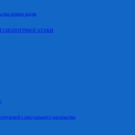
ства різних видів
Ї І БІОЛОГІЧНОЇ АТАКИ
.
сплуатації і сексуального насильства