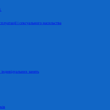
.
сплуатації і сексуального насильства
 індивідуальних занять
ків