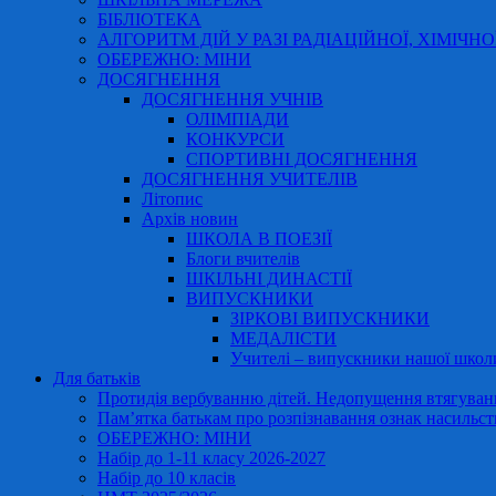
БІБЛІОТЕКА
АЛГОРИТМ ДІЙ У РАЗІ РАДІАЦІЙНОЇ, ХІМІЧНО
ОБЕРЕЖНО: МІНИ
ДОСЯГНЕННЯ
ДОСЯГНЕННЯ УЧНІВ
ОЛІМПІАДИ
КОНКУРСИ
СПОРТИВНІ ДОСЯГНЕННЯ
ДОСЯГНЕННЯ УЧИТЕЛІВ
Літопис
Архів новин
ШКОЛА В ПОЕЗІЇ
Блоги вчителів
ШКІЛЬНІ ДИНАСТІЇ
ВИПУСКНИКИ
ЗІРКОВІ ВИПУСКНИКИ
МЕДАЛІСТИ
Учителі – випускники нашої школ
Для батьків
Протидія вербуванню дітей. Недопущення втягування
Пам’ятка батькам про розпізнавання ознак насильст
ОБЕРЕЖНО: МІНИ
Набір до 1-11 класу 2026-2027
Набір до 10 класів