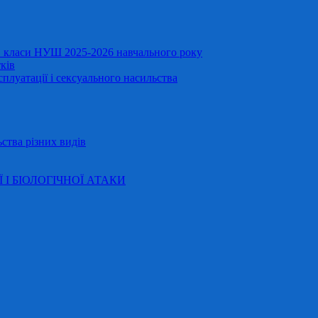
11 класи НУШ 2025-2026 навчального року
ків
сплуатації і сексуального насильства
ства різних видів
Ї І БІОЛОГІЧНОЇ АТАКИ