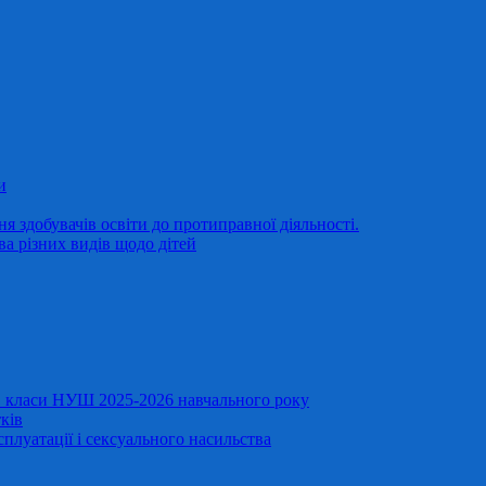
и
 здобувачів освіти до протиправної діяльності.
ва різних видів щодо дітей
11 класи НУШ 2025-2026 навчального року
ків
сплуатації і сексуального насильства