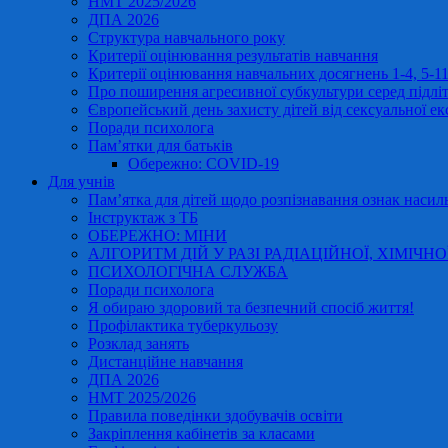
НМТ 2025/2026
ДПА 2026
Структура навчального року
Критерії оцінювання результатів навчання
Критерії оцінювання навчальних досягнень 1-4, 5-
Про поширення агресивної субкультури серед підліт
Європейський день захисту дітей від сексуальної ек
Поради психолога
Пам’ятки для батьків
Обережно: COVID-19
Для учнів
Пам’ятка для дітей щодо розпізнавання ознак насиль
Інструктаж з ТБ
ОБЕРЕЖНО: МІНИ
АЛГОРИТМ ДІЙ У РАЗІ РАДІАЦІЙНОЇ, ХІМІЧНО
ПСИХОЛОГІЧНА СЛУЖБА
Поради психолога
Я обираю здоровий та безпечний спосіб життя!
Профілактика туберкульозу
Розклад занять
Дистанційне навчання
ДПА 2026
НМТ 2025/2026
Правила поведінки здобувачів освіти
Закріплення кабінетів за класами