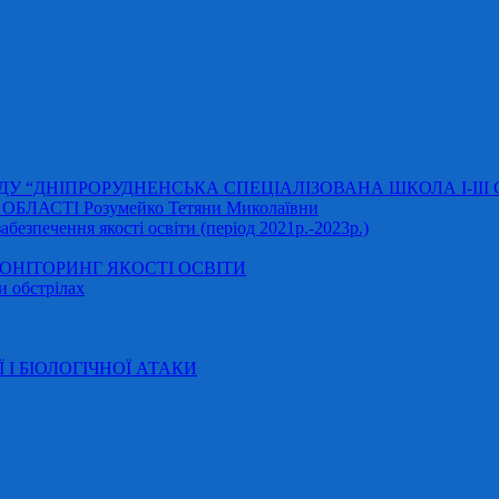
АДУ “ДНІПРОРУДНЕНСЬКА СПЕЦІАЛІЗОВАНА ШКОЛА І-ІІІ
ЛАСТІ Розумейко Тетяни Миколаївни
безпечення якості освіти (період 2021р.-2023р.)
НІТОРИНГ ЯКОСТІ ОСВІТИ
и обстрілах
Ї І БІОЛОГІЧНОЇ АТАКИ