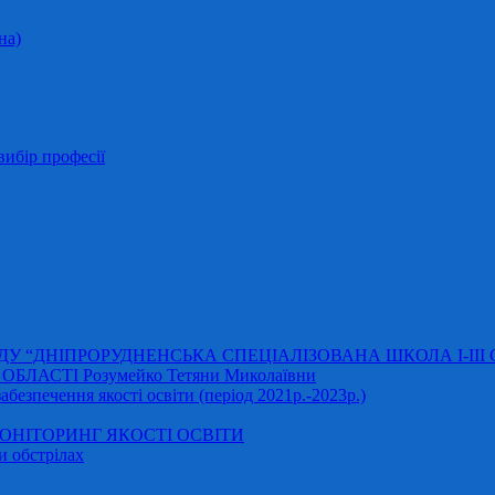
на)
ибір професії
АДУ “ДНІПРОРУДНЕНСЬКА СПЕЦІАЛІЗОВАНА ШКОЛА І-ІІІ
ЛАСТІ Розумейко Тетяни Миколаївни
безпечення якості освіти (період 2021р.-2023р.)
НІТОРИНГ ЯКОСТІ ОСВІТИ
и обстрілах