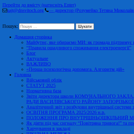
Перейти до вмісту (натисніть Enter)
sajt@dnsvitoch.org
— директор (Розумейко Тетяна Миколаїв
Пошук:
Домашня сторінка
Майбутнє, яке обираємо МИ: як громада підтримує в
“Правила ощадливого споживання електроенергії”
Блог
Актуальне
ВАЖЛИВО
«Перша психологічна допомога. Алгоритм дій»
Головна
Військовий облік
СТАТУТ 2025
Нормативна база
Звіти директора школи КОМУНАЛЬНОГО ЗАКЛ
РАДИ ВАСИЛІВСЬКОГО РАЙОНУ ЗАПОРІЗЬКОЇ ОБ
Аналітичний звіт з розбудови внутрішньої системи за
ОСВІТНЯ ПРОГРАМА 2025/2026 н.р.
ПОЛОЖЕННЯ ПРО ВНУТРІШНЬОШКІЛЬНИЙ МО
Як діяти під час сигналу “Повітряна тривога!” та пр
Харчування в закладі
ШКІЛЬНА МЕРЕЖА