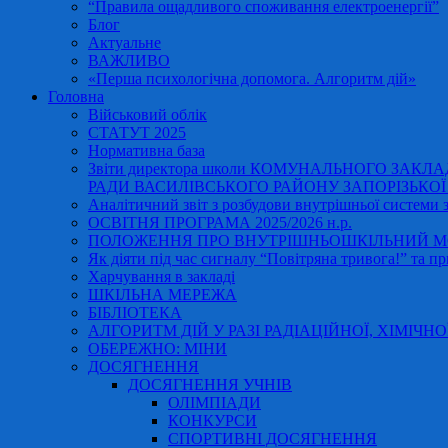
“Правила ощадливого споживання електроенергії”
Блог
Актуальне
ВАЖЛИВО
«Перша психологічна допомога. Алгоритм дій»
Головна
Військовий облік
СТАТУТ 2025
Нормативна база
Звіти директора школи КОМУНАЛЬНОГО ЗАКЛ
РАДИ ВАСИЛІВСЬКОГО РАЙОНУ ЗАПОРІЗЬКОЇ ОБ
Аналітичний звіт з розбудови внутрішньої системи за
ОСВІТНЯ ПРОГРАМА 2025/2026 н.р.
ПОЛОЖЕННЯ ПРО ВНУТРІШНЬОШКІЛЬНИЙ МО
Як діяти під час сигналу “Повітряна тривога!” та пр
Харчування в закладі
ШКІЛЬНА МЕРЕЖА
БІБЛІОТЕКА
АЛГОРИТМ ДІЙ У РАЗІ РАДІАЦІЙНОЇ, ХІМІЧНО
ОБЕРЕЖНО: МІНИ
ДОСЯГНЕННЯ
ДОСЯГНЕННЯ УЧНІВ
ОЛІМПІАДИ
КОНКУРСИ
СПОРТИВНІ ДОСЯГНЕННЯ