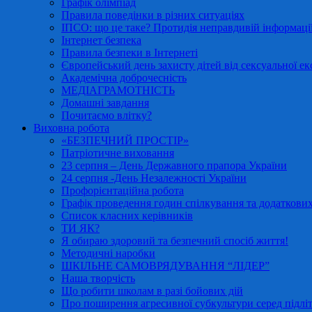
Графік олімпіад
Правила поведінки в різних ситуаціях
ІПСО: що це таке? Протидія неправдивій інформації
Інтернет безпека
Правила безпеки в Інтернеті
Європейський день захисту дітей від сексуальної ек
Академічна доброчесність
МЕДІАГРАМОТНІСТЬ
Домашні завдання
Почитаємо влітку?
Виховна робота
«БЕЗПЕЧНИЙ ПРОСТІР»
Патріотичне виховання
23 серпня – День Державного прапора України
24 серпня -День Незалежності України
Профорієнтаційна робота
Графік проведення годин спілкування та додаткових
Список класних керівників
ТИ ЯК?
Я обираю здоровий та безпечний спосіб життя!
Методичні наробки
ШКІЛЬНЕ САМОВРЯДУВАННЯ “ЛІДЕР”
Наша творчість
Що робити школам в разі бойових дій
Про поширення агресивної субкультури серед підліт