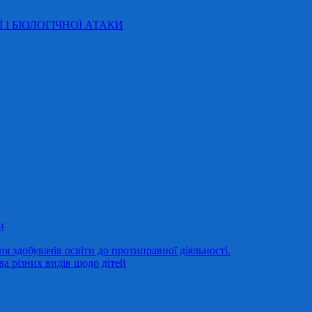
Ї І БІОЛОГІЧНОЇ АТАКИ
и
 здобувачів освіти до протиправної діяльності.
ва різних видів щодо дітей