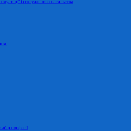
сплуатації і сексуального насильства
ння.
ибір професії