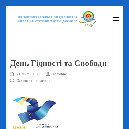
Перейти
до
вмісту
(натисніть
Enter)
День Гідності та Свободи
21 Лис,2023
adminhq
Залишити коментар