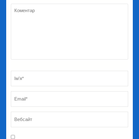
Коментар
Ім’я
*
Em
Ве