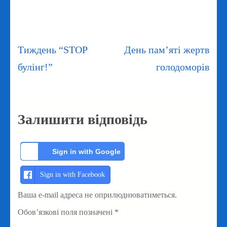
Навігація
Тиждень “STOP
День пам’яті жертв
записів
булінг!”
голодоморів
Залишити відповідь
Sign in with Google
Sign in with Facebook
Ваша e-mail адреса не оприлюднюватиметься.
Обов’язкові поля позначені
*