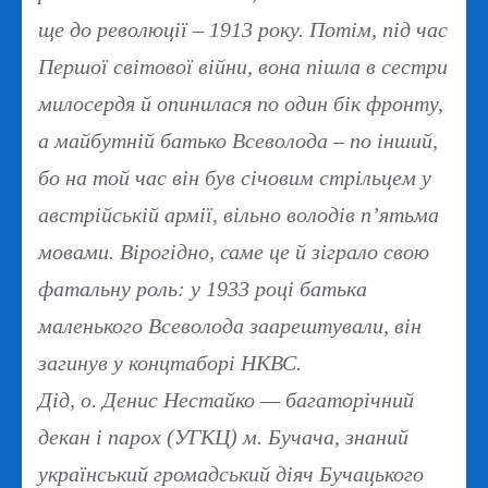
ще до революції – 1913 року. Потім, під час
Першої світової війни, вона пішла в сестри
милосердя й опинилася по один бік фронту,
а майбутній батько Всеволода – по інший,
бо на той час він був січовим стрільцем у
австрійській армії, вільно володів п’ятьма
мовами. Вірогідно, саме це й зіграло свою
фатальну роль: у 1933 році батька
маленького Всеволода заарештували, він
загинув у концтаборі НКВС.
Дід, о. Денис Нестайко — багаторічний
декан і парох (УГКЦ) м. Бучача, знаний
український громадський діяч Бучацького