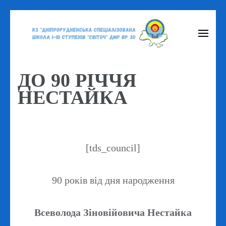
Перейти
до
вмісту
(натисніть
ДО 90 РІЧЧЯ
Enter)
НЕСТАЙКА
[tds_council]
90 років від дня народження
Всеволода Зіновійовича Нестайка