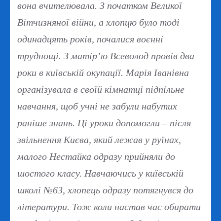
вона вчителювала. З початком Великої
Вітчизняної війни, а хлопцю було тоді
одинадцять років, почалися воєнні
труднощі. З матір’ю Всеволод провів два
роки в київській окупації. Марія Іванівна
організувала в своїй кімнатці підпільне
навчання, щоб учні не забули набутих
раніше знань. Ці уроки допомогли – після
звільнення Києва, який лежав у руїнах,
малого Нестайка одразу прийняли до
шостого класу. Навчаючись у київській
школі №63, хлопець одразу потягнувся до
літератури. Тож коли настав час обирати