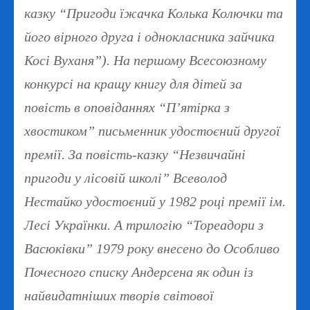
казку “Пригоди їжачка Колька Колючки та
його вірного друга і однокласника зайчика
Косі Вуханя”). На першому Всесоюзному
конкурсі на кращу книгу для дітей за
повість в оповіданнях “П’ятірка з
хвостиком” письменник удостоєний другої
премії. За повість-казку “Незвичайні
пригоди у лісовій школі” Всеволод
Нестайко удостоєний у 1982 році премії ім.
Лесі Українки. А трилогію “Тореадори з
Васюківки” 1979 року внесено до Особливо
Почесного списку Андерсена як один із
найвидатніших творів світової