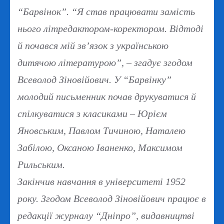
“Барвінок”. “Я став працювати замість
нього літредактором-коректором. Відтоді
й почався мій зв’язок з українською
дитячою літературою”, – згадує згодом
Всеволод Зіновійович. У “Барвінку”
молодий письменник почав друкуватися й
спілкуватися з класиками – Юрієм
Яновським, Павлом Тичиною, Наталею
Забілою, Оксаною Іваненко, Максимом
Рильським.
Закінчив навчання в університеті 1952
року. Згодом Всеволод Зіновійович працює в
редакції журналу “Дніпро”, видавництві