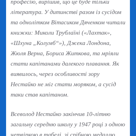
професію, вирішив, що це буде тільки
література. У дитинстві разом із сусідом
та однолітком Вітасиком Дяченком читали
книжки: Миколи Трублаїні («Лахтак»,
«Шхуна „Колумб“»), Джека Лондона,
Жюля Верна, Бориса Житкова, та мріяли
стати капітанами далекого плавання. Як
виявилось, через особливості зору
Нестайко не міг стати моряком, а сусід
таки став капітаном.
Всеволод Нестайко закінчив 10-літню
загальну середню школу у 1947 році з одною
четвіркою в табелі, зі срібною медаллю.