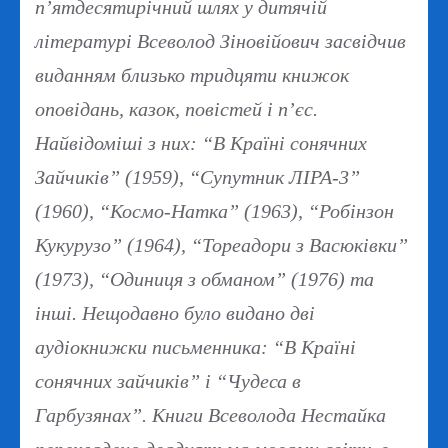
п’ятдесятирічний шлях у дитячій
літературі Всеволод Зіновійович засвідчив
виданням близько тридцяти книжок
оповідань, казок, повістей і п’єс.
Найвідоміші з них: “В Країні сонячних
Зайчиків” (1959), “Супутник ЛІРА-3”
(1960), “Космо-Натка” (1963), “Робінзон
Кукурузо” (1964), “Тореадори з Васюківки”
(1973), “Одиниця з обманом” (1976) та
інші. Нещодавно було видано дві
аудіокнижки письменника: “В Країні
сонячних зайчиків” і “Чудеса в
Гарбузянах”. Книги Всеволода Нестайка