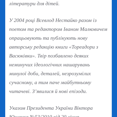
літератури для дітей.
У 2004 році Всевлод Нестайко разом із
поетом та редактором Іваном Малковичем
опрацьовують та публікують нову
авторську редакцію книги «Тореадори з
Васюківки». Твір позбавлено деяких
неминучих ідеологічних нашарувань
минулої доби, деталей, незрозумілих
сучасному, а тим паче майбутньому
читачеві. З’явилися й нові епізоди.
Указом Президента України Віктора
Ющенка №53/2010 від 20 січня