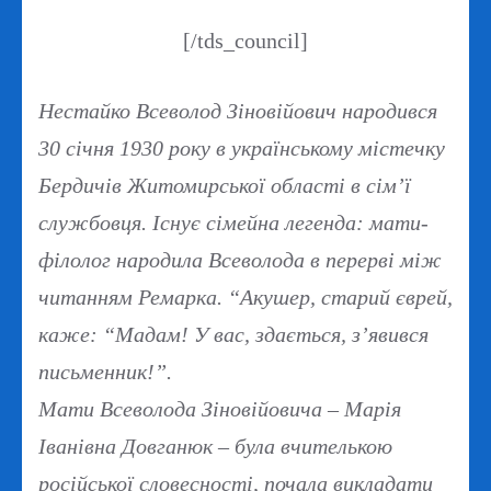
[/tds_council]
Нестайко Всеволод Зіновійович народився
30 січня 1930 року в українському містечку
Бердичів Житомирської області в сім’ї
службовця. Існує сімейна легенда: мати-
філолог народила Всеволода в перерві між
читанням Ремарка. “Акушер, старий єврей,
каже: “Мадам! У вас, здається, з’явився
письменник!”.
Мати Всеволода Зіновійовича – Марія
Іванівна Довганюк – була вчителькою
російської словесності, почала викладати