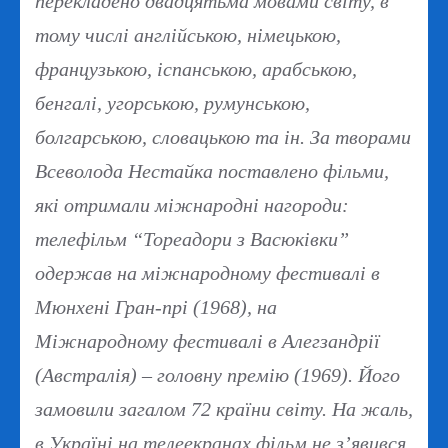
перекладено двадцятьма мовами світу, в
тому числі англійською, німецькою,
французькою, іспанською, арабською,
бенгалі, угорською, румунською,
болгарською, словацькою та ін. За творами
Всеволода Нестайка поставлено фільми,
які отримали міжнародні нагороди:
телефільм “Тореадори з Васюківки”
одержав на міжнародному фестивалі в
Мюнхені Гран-прі (1968), на
Міжнародному фестивалі в Алегзандрії
(Австралія) – головну премію (1969). Його
замовили загалом 72 країни світу. На жаль,
в Україні на телеекранах фільм не з’явився