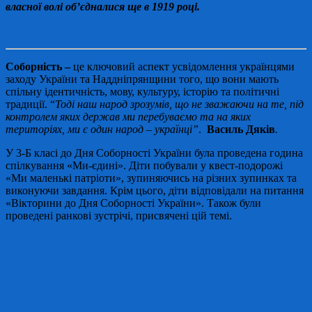
власної волі об’єдналися ще в 1919 році.
Соборність –
це ключовий аспект усвідомлення українцями
заходу України та Наддніпрянщини того, що вони мають
спільну ідентичність, мову, культуру, історію та політичні
традиції. “
Тоді наш народ зрозумів, що не зважаючи на те, під
контролем яких держав ми перебуваємо та на яких
територіях, ми є один народ – українці”
.
Василь Дяків
.
У 3-Б класі до Дня Соборності України була проведена година
спілкування «Ми-єдині». Діти побували у квест-подорожі
«Ми маленькі патріоти», зупиняючись на різних зупинках та
виконуючи завдання. Крім цього, діти відповідали на питання
«Вікторини до Дня Соборності України». Також були
проведені ранкові зустрічі, присвячені цій темі.