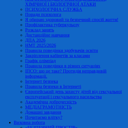
ХІМІЧНОЇ І БІОЛОГІЧНОЇ АТАКИ
ПСИХОЛОГІЧНА СЛУЖБА
Поради психолога
Я обираю здоровий та безпечний спосіб життя!
Профілактика туберкульозу
Розклад занять
Дистанційне навчання
ДПА 2026
НМТ 2025/2026
Правила поведінки здобувачів освіти
Закріплення кабінетів за класами
Графік олімпіад
Правила поведінки в різних ситуаціях
ІПСО: що це таке? Протидія неправдивій
інформації.
Інтернет безпека
Правила безпеки в Інтернеті
Європейський день захисту дітей від сексуальної
експлуатації і сексуального насильства
Академічна доброчесність
МЕДІАГРАМОТНІСТЬ
Домашні завдання
Почитаємо влітку?
Виховна робота
«БЕЗПЕЧНИЙ ПРОСТІР»