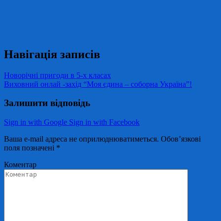
Навігація записів
Новорічні пригоди в 5-х класах
Виховний онлай -захід “Моя єдина – соборна Україна”!
Залишити відповідь
Sign in with Google
Sign in with Facebook
Ваша e-mail адреса не оприлюднюватиметься.
Обов’язкові
поля позначені
*
Коментар