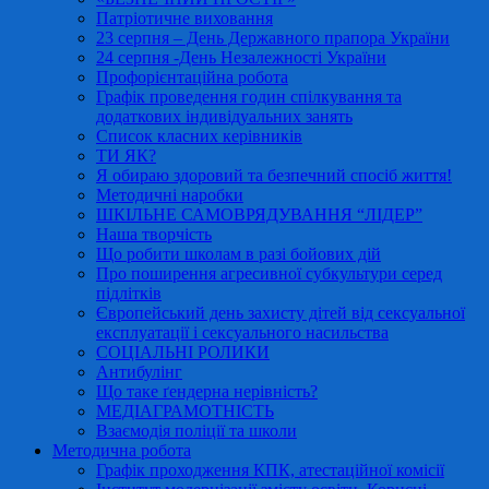
Патріотичне виховання
23 серпня – День Державного прапора України
24 серпня -День Незалежності України
Профорієнтаційна робота
Графік проведення годин спілкування та
додаткових індивідуальних занять
Список класних керівників
ТИ ЯК?
Я обираю здоровий та безпечний спосіб життя!
Методичні наробки
ШКІЛЬНЕ САМОВРЯДУВАННЯ “ЛІДЕР”
Наша творчість
Що робити школам в разі бойових дій
Про поширення агресивної субкультури серед
підлітків
Європейський день захисту дітей від сексуальної
експлуатації і сексуального насильства
СОЦІАЛЬНІ РОЛИКИ
Антибулінг
Що таке ґендерна нерівність?
МЕДІАГРАМОТНІСТЬ
Взаємодія поліції та школи
Методична робота
Графік проходження КПК, атестаційної комісії