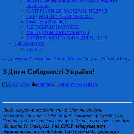
Інститут модернізації змісту освіти. Корисні
посилання.
МАТЕРІАЛИ ДО ЗАСІДАНЬ ПЕДРАД
ПРЕДМЕТНІ ТИЖНІ 2020-2021
Тематичний період
МЕТОДИЧНІ НАРОБКИ
МЕТОДИЧНІ РЕКОМЕНДЦІЇ
ЕКСПЕРИМЕНТАЛЬНА ДІЯЛЬНІСТЬ
Наші контакти
Про нас
— директор (Розумейко Тетяна Миколаївна)
sajt@dnsvitoch.org
З Днем Соборності України!
22 Січ,2024
adminhq
Залишити коментар
“
Іноді комусь може здатися, що Україна здобула
незалежність лише в 1991 році. Але важливо розуміти, що
Українська держава існувала ще за 73 роки до цього, коли було
підписано IV Універсал.
І не СРСР подарував нам
державність, не він об’єднав Схід та Захід, а українці з