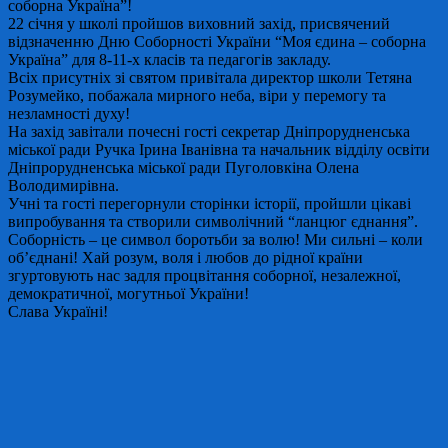
соборна Україна”!
22 січня у школі пройшов виховний захід, присвячений
відзначенню Дню Соборності України “Моя єдина – соборна
Україна” для 8-11-х класів та педагогів закладу.
Всіх присутніх зі святом привітала директор школи Тетяна
Розумейко, побажала мирного неба, віри у перемогу та
незламності духу!
На захід завітали почесні гості секретар Дніпрорудненська
міської ради Ручка Ірина Іванівна та начальник відділу освіти
Дніпрорудненська міської ради Пуголовкіна Олена
Володимирівна.
Учні та гості перегорнули сторінки історії, пройшли цікаві
випробування та створили символічний “ланцюг єднання”.
Соборність – це символ боротьби за волю! Ми сильні – коли
об’єднані! Хай розум, воля і любов до рідної країни
згуртовують нас задля процвітання соборної, незалежної,
демократичної, могутньої України!
Слава Україні!