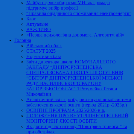
Майбутнє, яке обираємо МИ: як громада
підтримує вибір професії
“Правила ощадливого споживання електроенергії”
Блог
Актуальне
ВАЖЛИВО
«Перша психологічна допомога. Алгоритм дій»
Головна
Військовий облік
СТАТУТ 2025
Нормативна база
Звіти директора школи КОМУНАЛЬНОГО
ЗАКЛАДУ “ДНІПРОРУДНЕНСЬКА
СПЕЦІАЛІЗОВАНА ШКОЛА І-ІІІ СТУПЕНІВ
“СВІТОЧ” ДНІПРОРУДНЕНСЬКОЇ МІСЬКОЇ
РАДИ ВАСИЛІВСЬКОГО РАЙОНУ
ЗАПОРІЗЬКОЇ ОБЛАСТІ Розумейко Тетяни
Миколаївни
Аналітичний звіт з розбудови внутрішньої системи
забезпечення якості освіти (період 2021р.-2023р.)
ОСВІТНЯ ПРОГРАМА 2025/2026 н.р.
ПОЛОЖЕННЯ ПРО ВНУТРІШНЬОШКІЛЬНИЙ
МОНІТОРИНГ ЯКОСТІ ОСВІТИ
Як діяти під час сигналу “Повітряна тривога!” та
при обстрілах