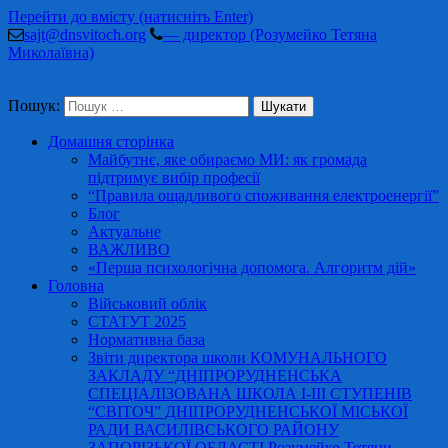
Перейти до вмісту (натисніть Enter)
sajt@dnsvitoch.org
— директор (Розумейко Тетяна
Миколаївна)
Пошук:
Домашня сторінка
Майбутнє, яке обираємо МИ: як громада
підтримує вибір професії
“Правила ощадливого споживання електроенергії”
Блог
Актуальне
ВАЖЛИВО
«Перша психологічна допомога. Алгоритм дій»
Головна
Військовий облік
СТАТУТ 2025
Нормативна база
Звіти директора школи КОМУНАЛЬНОГО
ЗАКЛАДУ “ДНІПРОРУДНЕНСЬКА
СПЕЦІАЛІЗОВАНА ШКОЛА І-ІІІ СТУПЕНІВ
“СВІТОЧ” ДНІПРОРУДНЕНСЬКОЇ МІСЬКОЇ
РАДИ ВАСИЛІВСЬКОГО РАЙОНУ
ЗАПОРІЗЬКОЇ ОБЛАСТІ Розумейко Тетяни