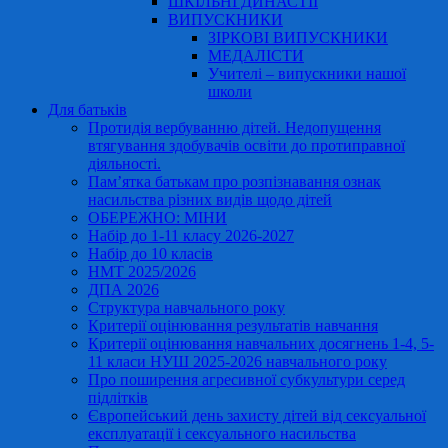
ШКІЛЬНІ ДИНАСТІЇ
ВИПУСКНИКИ
ЗІРКОВІ ВИПУСКНИКИ
МЕДАЛІСТИ
Учителі – випускники нашої
школи
Для батьків
Протидія вербуванню дітей. Недопущення
втягування здобувачів освіти до протиправної
діяльності.
Пам’ятка батькам про розпізнавання ознак
насильства різних видів щодо дітей
ОБЕРЕЖНО: МІНИ
Набір до 1-11 класу 2026-2027
Набір до 10 класів
НМТ 2025/2026
ДПА 2026
Структура навчального року
Критерії оцінювання результатів навчання
Критерії оцінювання навчальних досягнень 1-4, 5-
11 класи НУШ 2025-2026 навчального року
Про поширення агресивної субкультури серед
підлітків
Європейський день захисту дітей від сексуальної
експлуатації і сексуального насильства