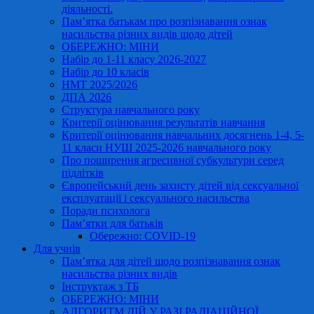
діяльності.
Пам’ятка батькам про розпізнавання ознак
насильства різних видів щодо дітей
ОБЕРЕЖНО: МІНИ
Набір до 1-11 класу 2026-2027
Набір до 10 класів
НМТ 2025/2026
ДПА 2026
Структура навчального року
Критерії оцінювання результатів навчання
Критерії оцінювання навчальних досягнень 1-4, 5-
11 класи НУШ 2025-2026 навчального року
Про поширення агресивної субкультури серед
підлітків
Європейський день захисту дітей від сексуальної
експлуатації і сексуального насильства
Поради психолога
Пам’ятки для батьків
Обережно: COVID-19
Для учнів
Пам’ятка для дітей щодо розпізнавання ознак
насильства різних видів
Інструктаж з ТБ
ОБЕРЕЖНО: МІНИ
АЛГОРИТМ ДІЙ У РАЗІ РАДІАЦІЙНОЇ,