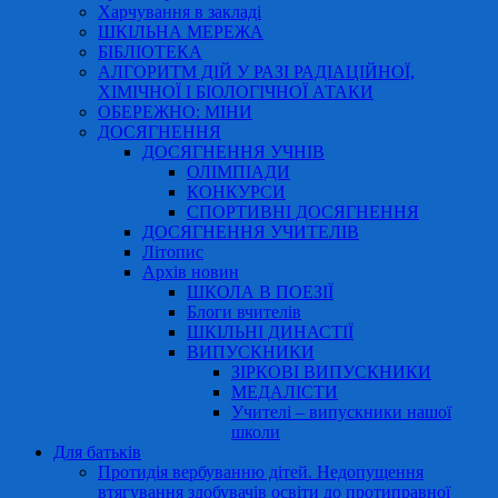
Харчування в закладі
ШКІЛЬНА МЕРЕЖА
БІБЛІОТЕКА
АЛГОРИТМ ДІЙ У РАЗІ РАДІАЦІЙНОЇ,
ХІМІЧНОЇ І БІОЛОГІЧНОЇ АТАКИ
ОБЕРЕЖНО: МІНИ
ДОСЯГНЕННЯ
ДОСЯГНЕННЯ УЧНІВ
ОЛІМПІАДИ
КОНКУРСИ
СПОРТИВНІ ДОСЯГНЕННЯ
ДОСЯГНЕННЯ УЧИТЕЛІВ
Літопис
Архів новин
ШКОЛА В ПОЕЗІЇ
Блоги вчителів
ШКІЛЬНІ ДИНАСТІЇ
ВИПУСКНИКИ
ЗІРКОВІ ВИПУСКНИКИ
МЕДАЛІСТИ
Учителі – випускники нашої
школи
Для батьків
Протидія вербуванню дітей. Недопущення
втягування здобувачів освіти до протиправної