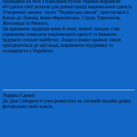
громадяни на чолі з Народним Рухом України вирішили
об’єднати свої зусилля для демонстрації національної єдності.
Утворений ланцюг злуки “Українська хвиля”, простягався з
Києва до Львова, Івано-Франківська, Стрия, Тернополя,
Житомира та Рівного.
Ця вражаюча традиція живе й нині, живий ланцюг став
справжнім символом національної єдності та бажання
будувати спільне майбутнє. Люди в інших країнах також
приєднуються до цієї акції, виражаючи підтримку та
солідарність з Україною.
Україна Єдина!
До Дня Соборності учні розмістіли на спільній онлайн дошці
фотоколажі своїх класів.