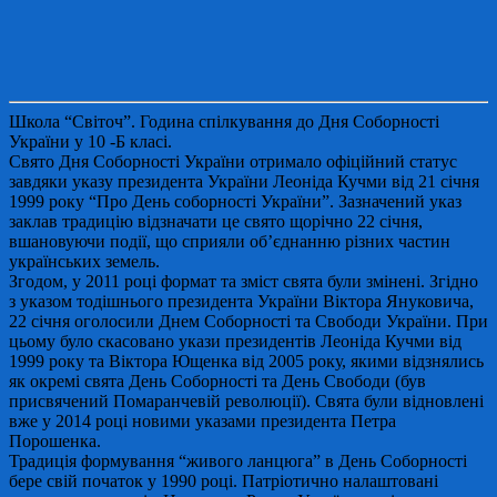
Школа “Світоч”. Година спілкування до Дня Соборності
України у 10 -Б класі.
Свято Дня Соборності України отримало офіційний статус
завдяки указу президента України Леоніда Кучми від 21 січня
1999 року “Про День соборності України”. Зазначений указ
заклав традицію відзначати це свято щорічно 22 січня,
вшановуючи події, що сприяли об’єднанню різних частин
українських земель.
Згодом, у 2011 році формат та зміст свята були змінені. Згідно
з указом тодішнього президента України Віктора Януковича,
22 січня оголосили Днем Соборності та Свободи України. При
цьому було скасовано укази президентів Леоніда Кучми від
1999 року та Віктора Ющенка від 2005 року, якими відзнялись
як окремі свята День Соборності та День Свободи (був
присвячений Помаранчевій революції). Свята були відновлені
вже у 2014 році новими указами президента Петра
Порошенка.
Традиція формування “живого ланцюга” в День Соборності
бере свій початок у 1990 році. Патріотично налаштовані