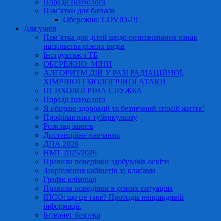
Поради психолога
Пам’ятки для батьків
Обережно: COVID-19
Для учнів
Пам’ятка для дітей щодо розпізнавання ознак
насильства різних видів
Інструктаж з ТБ
ОБЕРЕЖНО: МІНИ
АЛГОРИТМ ДІЙ У РАЗІ РАДІАЦІЙНОЇ,
ХІМІЧНОЇ І БІОЛОГІЧНОЇ АТАКИ
ПСИХОЛОГІЧНА СЛУЖБА
Поради психолога
Я обираю здоровий та безпечний спосіб життя!
Профілактика туберкульозу
Розклад занять
Дистанційне навчання
ДПА 2026
НМТ 2025/2026
Правила поведінки здобувачів освіти
Закріплення кабінетів за класами
Графік олімпіад
Правила поведінки в різних ситуаціях
ІПСО: що це таке? Протидія неправдивій
інформації.
Інтернет безпека