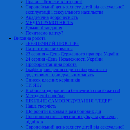
Правила безпеки в Інтернеті
Європейський день захисту дітей від сексуальної
експлуатації і сексуального насильства
Академічна доброчесність
МЕДІАГРАМОТНІСТЬ
Домашні завдання
Почитаємо влітку?
Виховна робота
«БЕЗПЕЧНИЙ ПРОСТІР»
Патріотичне виховання
23 серпня – День Державного прапора України
24 серпня -День Незалежності України
Профорієнтаційна робота
Графік проведення годин спілкування та
додаткових індивідуальних занять
Список класних керівників
ТИ ЯК?
Я обираю здоровий та безпечний спосіб життя!
Методичні наробки
ШКІЛЬНЕ САМОВРЯДУВАННЯ “ЛІДЕР”
Наша творчість
Що робити школам в разі бойових дій
Про поширення агресивної субкультури серед
підлітків
Європейський день захисту дітей від сексуальної