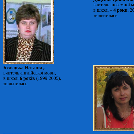
вчитель іноземної 
в школі –
4 роки,
20
звільнилась
Бєлєцька Наталія ,
вчитель англійської мови,
в школі
6 років
(1999-2005),
звільнилась