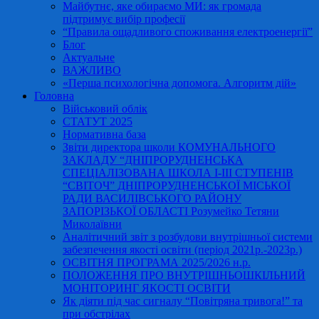
Майбутнє, яке обираємо МИ: як громада
підтримує вибір професії
“Правила ощадливого споживання електроенергії”
Блог
Актуальне
ВАЖЛИВО
«Перша психологічна допомога. Алгоритм дій»
Головна
Військовий облік
СТАТУТ 2025
Нормативна база
Звіти директора школи КОМУНАЛЬНОГО
ЗАКЛАДУ “ДНІПРОРУДНЕНСЬКА
СПЕЦІАЛІЗОВАНА ШКОЛА І-ІІІ СТУПЕНІВ
“СВІТОЧ” ДНІПРОРУДНЕНСЬКОЇ МІСЬКОЇ
РАДИ ВАСИЛІВСЬКОГО РАЙОНУ
ЗАПОРІЗЬКОЇ ОБЛАСТІ Розумейко Тетяни
Миколаївни
Аналітичний звіт з розбудови внутрішньої системи
забезпечення якості освіти (період 2021р.-2023р.)
ОСВІТНЯ ПРОГРАМА 2025/2026 н.р.
ПОЛОЖЕННЯ ПРО ВНУТРІШНЬОШКІЛЬНИЙ
МОНІТОРИНГ ЯКОСТІ ОСВІТИ
Як діяти під час сигналу “Повітряна тривога!” та
при обстрілах