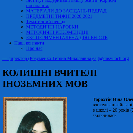
Інститут модернізації змісту освіти. Корисні
посилання.
МАТЕРІАЛИ ДО ЗАСІДАНЬ ПЕДРАД
ПРЕДМЕТНІ ТИЖНІ 2020-2021
Тематичний період
МЕТОДИЧНІ НАРОБКИ
МЕТОДИЧНІ РЕКОМЕНДЦІЇ
ЕКСПЕРИМЕНТАЛЬНА ДІЯЛЬНІСТЬ
Наші контакти
Про нас
— директор (Розумейко Тетяна Миколаївна)
sajt@dnsvitoch.org
КОЛИШНІ ВЧИТЕЛІ
ІНОЗЕМНИХ МОВ
Торохтій Ніна Оле
вчитель англійської
в школі – 20 років (
звільнилась