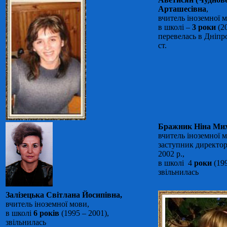
Арташесівна
,
вчитель іноземної 
в школі –
3 роки
(20
перевелась в Дніпр
ст.
Бражник Ніна Мих
вчитель іноземної 
заступник директор
2002 р.,
​​​​​​в школі 4
роки
(199
звільнилась
Залізецька Світлана Йосипівна,
вчитель іноземної мови,
в школі
6 років
(1995 – 2001),
звільнилась