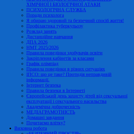
ХІМІЧНОЇ І БІОЛОГІЧНОЇ АТАКИ
ПСИХОЛОГІЧНА СЛУЖБА
Поради психолога
Я обираю здоровий та безпечний спосіб життя!
Профілактика туберкульозу
Розклад занять
Дистанційне навчання
ДПА 2026
НМТ 2025/2026
Правила поведінки здобувачів освіти
Закріплення кабінетів за класами
Графік олімпіад
Правила поведінки в різних ситуаціях
ІПСО: що це таке? Протидія неправдивій
інформації.
Інтернет безпека
Правила безпеки в Інтернеті
Європейський день захисту дітей від сексуальної
експлуатації і сексуального насильства
Академічна доброчесність
МЕДІАГРАМОТНІСТЬ
Домашні завдання
Почитаємо влітку?
Виховна робота
«БЕЗПЕЧНИЙ ПРОСТІР»