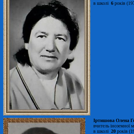
в школі
6
років (19
Іртишова Олена Ге
вчитель іноземної 
в школі
20
років (1