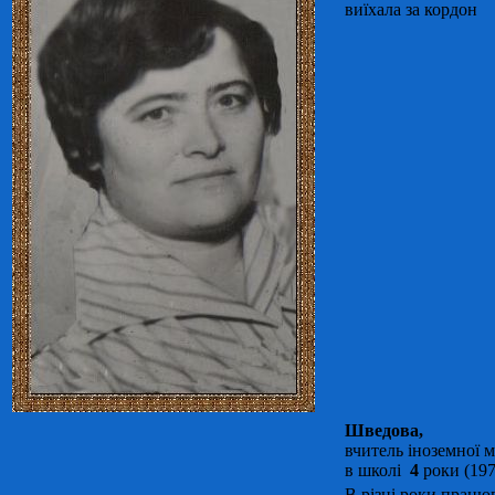
виїхала за кордон
Шведова
,
вчитель іноземної 
в школі
4
роки (19
В різні роки працю