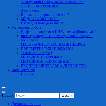
експлуатації і сексуального насильства
СОЦІАЛЬНІ РОЛИКИ
Антибулінг
Що таке ґендерна нерівність?
МЕДІАГРАМОТНІСТЬ
Взаємодія поліції та школи
Методична робота
Графік проходження КПК, атестаційної комісії
Інститут модернізації змісту освіти. Корисні
посилання.
МАТЕРІАЛИ ДО ЗАСІДАНЬ ПЕДРАД
ПРЕДМЕТНІ ТИЖНІ 2020-2021
Тематичний період
МЕТОДИЧНІ НАРОБКИ
МЕТОДИЧНІ РЕКОМЕНДЦІЇ
ЕКСПЕРИМЕНТАЛЬНА ДІЯЛЬНІСТЬ
Наші контакти
Про нас
Пошук:
Домашня сторінка