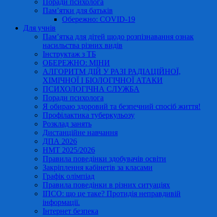
Поради психолога
Пам’ятки для батьків
Обережно: COVID-19
Для учнів
Пам’ятка для дітей щодо розпізнавання ознак
насильства різних видів
Інструктаж з ТБ
ОБЕРЕЖНО: МІНИ
АЛГОРИТМ ДІЙ У РАЗІ РАДІАЦІЙНОЇ,
ХІМІЧНОЇ І БІОЛОГІЧНОЇ АТАКИ
ПСИХОЛОГІЧНА СЛУЖБА
Поради психолога
Я обираю здоровий та безпечний спосіб життя!
Профілактика туберкульозу
Розклад занять
Дистанційне навчання
ДПА 2026
НМТ 2025/2026
Правила поведінки здобувачів освіти
Закріплення кабінетів за класами
Графік олімпіад
Правила поведінки в різних ситуаціях
ІПСО: що це таке? Протидія неправдивій
інформації.
Інтернет безпека