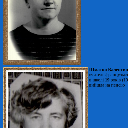
Шматко Валентина
вчитель французько
в школі
19
років (19
вийшла на пенсію