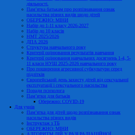
діяльності.
Пам’ятка батькам про розпізнавання ознак
насильства різних видів щодо дітей
ОБЕРЕЖНО: МІНИ
Набір до 1-11 класу 2026-2027
Набір до 10 класів
НМТ 2025/2026
ДПА 2026
Структура навчального року
Критерії оцінювання результатів навчання
Критерії оцінювання навчальних досягнень 1-4, 5-
11 класи НУШ 2025-2026 навчального року
Про поширення агресивної субкультури серед
підлітків
Європейський день захисту дітей від сексуальної
експлуатації і сексуального насильства
Поради психолога
Пам’ятки для батьків
Обережно: COVID-19
Для учнів
Пам’ятка для дітей щодо розпізнавання ознак
насильства різних видів
Інструктаж з ТБ
ОБЕРЕЖНО: МІНИ
АЛГОРИТМ ДІЙ У РАЗІ РАДІАЦІЙНОЇ,