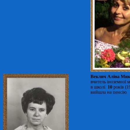
Веклич Аліна Мик
вчитель іноземної 
в школі
10
років (1
вийшла на пенсію