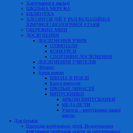
Харчування в закладі
ШКІЛЬНА МЕРЕЖА
БІБЛІОТЕКА
АЛГОРИТМ ДІЙ У РАЗІ РАДІАЦІЙНОЇ,
ХІМІЧНОЇ І БІОЛОГІЧНОЇ АТАКИ
ОБЕРЕЖНО: МІНИ
ДОСЯГНЕННЯ
ДОСЯГНЕННЯ УЧНІВ
ОЛІМПІАДИ
КОНКУРСИ
СПОРТИВНІ ДОСЯГНЕННЯ
ДОСЯГНЕННЯ УЧИТЕЛІВ
Літопис
Архів новин
ШКОЛА В ПОЕЗІЇ
Блоги вчителів
ШКІЛЬНІ ДИНАСТІЇ
ВИПУСКНИКИ
ЗІРКОВІ ВИПУСКНИКИ
МЕДАЛІСТИ
Учителі – випускники нашої
школи
Для батьків
Протидія вербуванню дітей. Недопущення
втягування здобувачів освіти до протиправної