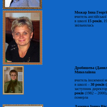
Можар Інна Георгі
вчитель англійської
в школі
15 років
, 1
звільнилась
Дробишева (Данил
Миколаївна
вчитель іноземної 
в школі –
30 років (
заступник директо
років
(1982 – 2000)
померла
Даценко Ірина Вік