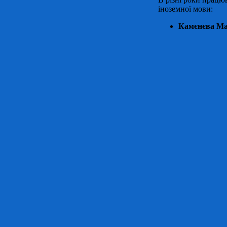
іноземної мови:
Камєнєва Ма