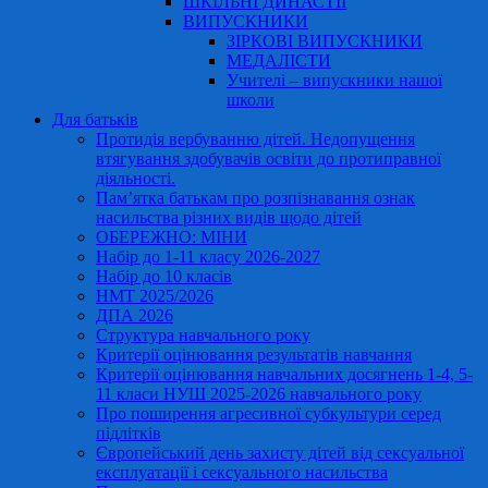
ШКІЛЬНІ ДИНАСТІЇ
ВИПУСКНИКИ
ЗІРКОВІ ВИПУСКНИКИ
МЕДАЛІСТИ
Учителі – випускники нашої
школи
Для батьків
Протидія вербуванню дітей. Недопущення
втягування здобувачів освіти до протиправної
діяльності.
Пам’ятка батькам про розпізнавання ознак
насильства різних видів щодо дітей
ОБЕРЕЖНО: МІНИ
Набір до 1-11 класу 2026-2027
Набір до 10 класів
НМТ 2025/2026
ДПА 2026
Структура навчального року
Критерії оцінювання результатів навчання
Критерії оцінювання навчальних досягнень 1-4, 5-
11 класи НУШ 2025-2026 навчального року
Про поширення агресивної субкультури серед
підлітків
Європейський день захисту дітей від сексуальної
експлуатації і сексуального насильства