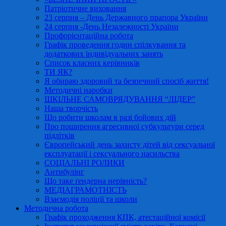
Патріотичне виховання
23 серпня – День Державного прапора України
24 серпня -День Незалежності України
Профорієнтаційна робота
Графік проведення годин спілкування та
додаткових індивідуальних занять
Список класних керівників
ТИ ЯК?
Я обираю здоровий та безпечний спосіб життя!
Методичні наробки
ШКІЛЬНЕ САМОВРЯДУВАННЯ “ЛІДЕР”
Наша творчість
Що робити школам в разі бойових дій
Про поширення агресивної субкультури серед
підлітків
Європейський день захисту дітей від сексуальної
експлуатації і сексуального насильства
СОЦІАЛЬНІ РОЛИКИ
Антибулінг
Що таке ґендерна нерівність?
МЕДІАГРАМОТНІСТЬ
Взаємодія поліції та школи
Методична робота
Графік проходження КПК, атестаційної комісії