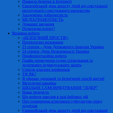
Правила безпеки в Інтернеті
Європейський день захисту дітей від сексуальної
експлуатації і сексуального насильства
Академічна доброчесність
МЕДІАГРАМОТНІСТЬ
Домашні завдання
Почитаємо влітку?
Виховна робота
«БЕЗПЕЧНИЙ ПРОСТІР»
Патріотичне виховання
23 серпня – День Державного прапора України
24 серпня -День Незалежності України
Профорієнтаційна робота
Графік проведення годин спілкування та
додаткових індивідуальних занять
Список класних керівників
ТИ ЯК?
Я обираю здоровий та безпечний спосіб життя!
Методичні наробки
ШКІЛЬНЕ САМОВРЯДУВАННЯ “ЛІДЕР”
Наша творчість
Що робити школам в разі бойових дій
Про поширення агресивної субкультури серед
підлітків
Європейський день захисту дітей від сексуальної