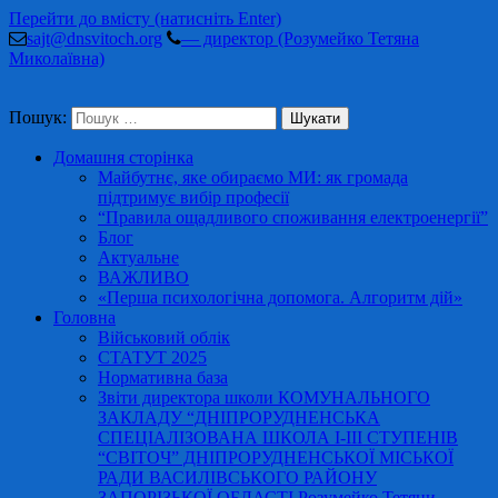
Перейти до вмісту (натисніть Enter)
sajt@dnsvitoch.org
— директор (Розумейко Тетяна
Миколаївна)
Пошук:
Домашня сторінка
Майбутнє, яке обираємо МИ: як громада
підтримує вибір професії
“Правила ощадливого споживання електроенергії”
Блог
Актуальне
ВАЖЛИВО
«Перша психологічна допомога. Алгоритм дій»
Головна
Військовий облік
СТАТУТ 2025
Нормативна база
Звіти директора школи КОМУНАЛЬНОГО
ЗАКЛАДУ “ДНІПРОРУДНЕНСЬКА
СПЕЦІАЛІЗОВАНА ШКОЛА І-ІІІ СТУПЕНІВ
“СВІТОЧ” ДНІПРОРУДНЕНСЬКОЇ МІСЬКОЇ
РАДИ ВАСИЛІВСЬКОГО РАЙОНУ
ЗАПОРІЗЬКОЇ ОБЛАСТІ Розумейко Тетяни