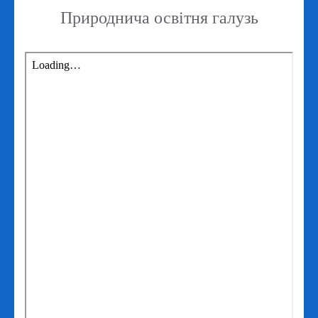
Природнича освітня галузь