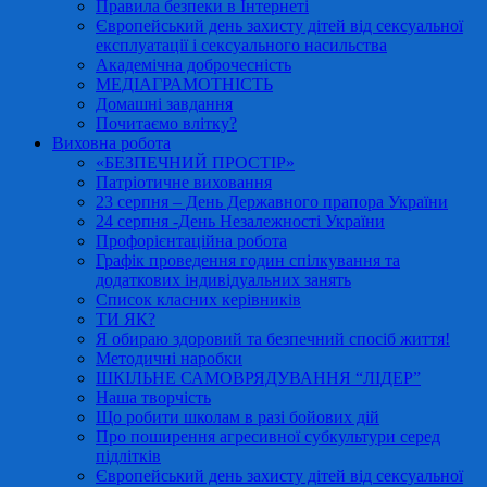
Правила безпеки в Інтернеті
Європейський день захисту дітей від сексуальної
експлуатації і сексуального насильства
Академічна доброчесність
МЕДІАГРАМОТНІСТЬ
Домашні завдання
Почитаємо влітку?
Виховна робота
«БЕЗПЕЧНИЙ ПРОСТІР»
Патріотичне виховання
23 серпня – День Державного прапора України
24 серпня -День Незалежності України
Профорієнтаційна робота
Графік проведення годин спілкування та
додаткових індивідуальних занять
Список класних керівників
ТИ ЯК?
Я обираю здоровий та безпечний спосіб життя!
Методичні наробки
ШКІЛЬНЕ САМОВРЯДУВАННЯ “ЛІДЕР”
Наша творчість
Що робити школам в разі бойових дій
Про поширення агресивної субкультури серед
підлітків
Європейський день захисту дітей від сексуальної