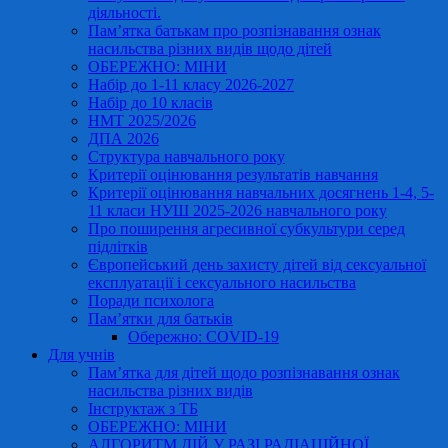
діяльності.
Пам’ятка батькам про розпізнавання ознак
насильства різних видів щодо дітей
ОБЕРЕЖНО: МІНИ
Набір до 1-11 класу 2026-2027
Набір до 10 класів
НМТ 2025/2026
ДПА 2026
Структура навчального року
Критерії оцінювання результатів навчання
Критерії оцінювання навчальних досягнень 1-4, 5-
11 класи НУШ 2025-2026 навчального року
Про поширення агресивної субкультури серед
підлітків
Європейський день захисту дітей від сексуальної
експлуатації і сексуального насильства
Поради психолога
Пам’ятки для батьків
Обережно: COVID-19
Для учнів
Пам’ятка для дітей щодо розпізнавання ознак
насильства різних видів
Інструктаж з ТБ
ОБЕРЕЖНО: МІНИ
АЛГОРИТМ ДІЙ У РАЗІ РАДІАЦІЙНОЇ,