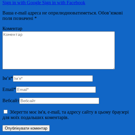
Sign in with Google
Sign in with Facebook
Ваша e-mail адреса не оприлюднюватиметься.
Обов’язкові
поля позначені
*
Коментар
Ім’я
*
Email
*
Вебсайт
Зберегти моє ім'я, e-mail, та адресу сайту в цьому браузері
для моїх подальших коментарів.