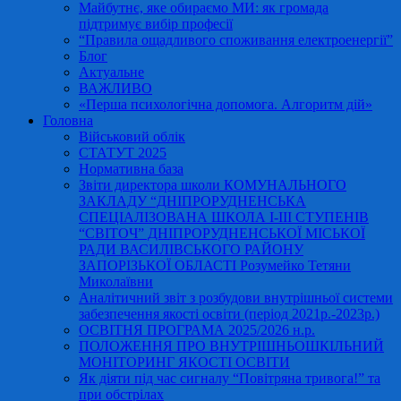
Майбутнє, яке обираємо МИ: як громада
підтримує вибір професії
“Правила ощадливого споживання електроенергії”
Блог
Актуальне
ВАЖЛИВО
«Перша психологічна допомога. Алгоритм дій»
Головна
Військовий облік
СТАТУТ 2025
Нормативна база
Звіти директора школи КОМУНАЛЬНОГО
ЗАКЛАДУ “ДНІПРОРУДНЕНСЬКА
СПЕЦІАЛІЗОВАНА ШКОЛА І-ІІІ СТУПЕНІВ
“СВІТОЧ” ДНІПРОРУДНЕНСЬКОЇ МІСЬКОЇ
РАДИ ВАСИЛІВСЬКОГО РАЙОНУ
ЗАПОРІЗЬКОЇ ОБЛАСТІ Розумейко Тетяни
Миколаївни
Аналітичний звіт з розбудови внутрішньої системи
забезпечення якості освіти (період 2021р.-2023р.)
ОСВІТНЯ ПРОГРАМА 2025/2026 н.р.
ПОЛОЖЕННЯ ПРО ВНУТРІШНЬОШКІЛЬНИЙ
МОНІТОРИНГ ЯКОСТІ ОСВІТИ
Як діяти під час сигналу “Повітряна тривога!” та
при обстрілах