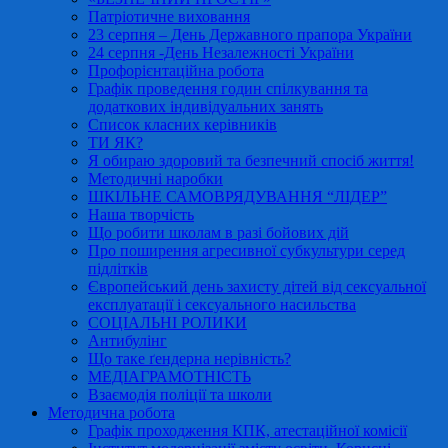
Патріотичне виховання
23 серпня – День Державного прапора України
24 серпня -День Незалежності України
Профорієнтаційна робота
Графік проведення годин спілкування та
додаткових індивідуальних занять
Список класних керівників
ТИ ЯК?
Я обираю здоровий та безпечний спосіб життя!
Методичні наробки
ШКІЛЬНЕ САМОВРЯДУВАННЯ “ЛІДЕР”
Наша творчість
Що робити школам в разі бойових дій
Про поширення агресивної субкультури серед
підлітків
Європейський день захисту дітей від сексуальної
експлуатації і сексуального насильства
СОЦІАЛЬНІ РОЛИКИ
Антибулінг
Що таке ґендерна нерівність?
МЕДІАГРАМОТНІСТЬ
Взаємодія поліції та школи
Методична робота
Графік проходження КПК, атестаційної комісії