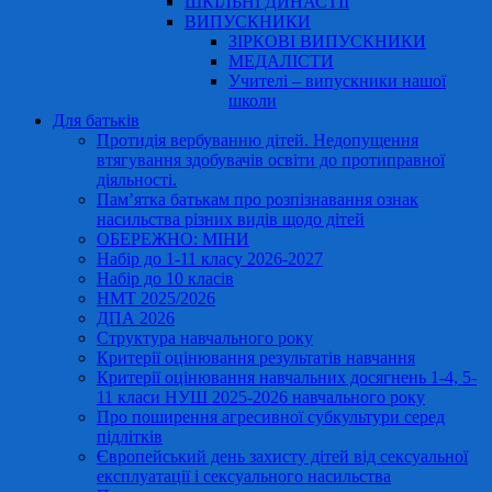
ШКІЛЬНІ ДИНАСТІЇ
ВИПУСКНИКИ
ЗІРКОВІ ВИПУСКНИКИ
МЕДАЛІСТИ
Учителі – випускники нашої
школи
Для батьків
Протидія вербуванню дітей. Недопущення
втягування здобувачів освіти до протиправної
діяльності.
Пам’ятка батькам про розпізнавання ознак
насильства різних видів щодо дітей
ОБЕРЕЖНО: МІНИ
Набір до 1-11 класу 2026-2027
Набір до 10 класів
НМТ 2025/2026
ДПА 2026
Структура навчального року
Критерії оцінювання результатів навчання
Критерії оцінювання навчальних досягнень 1-4, 5-
11 класи НУШ 2025-2026 навчального року
Про поширення агресивної субкультури серед
підлітків
Європейський день захисту дітей від сексуальної
експлуатації і сексуального насильства