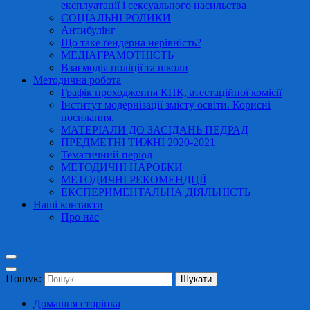
експлуатації і сексуального насильства
СОЦІАЛЬНІ РОЛИКИ
Антибулінг
Що таке ґендерна нерівність?
МЕДІАГРАМОТНІСТЬ
Взаємодія поліції та школи
Методична робота
Графік проходження КПК, атестаційної комісії
Інститут модернізації змісту освіти. Корисні
посилання.
МАТЕРІАЛИ ДО ЗАСІДАНЬ ПЕДРАД
ПРЕДМЕТНІ ТИЖНІ 2020-2021
Тематичний період
МЕТОДИЧНІ НАРОБКИ
МЕТОДИЧНІ РЕКОМЕНДЦІЇ
ЕКСПЕРИМЕНТАЛЬНА ДІЯЛЬНІСТЬ
Наші контакти
Про нас
Пошук:
Домашня сторінка