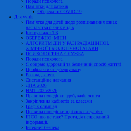
Поради психолога
Пам’ятки для батьків
Обережно: COVID-19
Для учнів
Пам’ятка для дітей щодо розпізнавання ознак
насильства різних видів
Інструктаж з ТБ
ОБЕРЕЖНО: МІНИ
АЛГОРИТМ ДІЙ У РАЗІ РАДІАЦІЙНОЇ,
ХІМІЧНОЇ І БІОЛОГІЧНОЇ АТАКИ
ПСИХОЛОГІЧНА СЛУЖБА
Поради психолога
Я обираю здоровий та безпечний спосіб життя!
Профілактика туберкульозу
Розклад занять
Дистанційне навчання
ДПА 2026
НМТ 2025/2026
Правила поведінки здобувачів освіти
Закріплення кабінетів за класами
Графік олімпіад
Правила поведінки в різних ситуаціях
ІПСО: що це таке? Протидія неправдивій
інформації.
Інтернет безпека