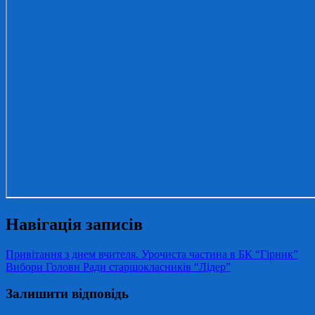
Навігація записів
Привітання з днем вчителя. Урочиста частина в БК “Гірник”
Вибори Голови Ради старшокласників “Лідер”
Залишити відповідь