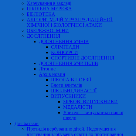
Харчування в закладі
ШКІЛЬНА МЕРЕЖА
БІБЛІОТЕКА
АЛГОРИТМ ДІЙ У РАЗІ РАДІАЦІЙНОЇ,
ХІМІЧНОЇ І БІОЛОГІЧНОЇ АТАКИ
ОБЕРЕЖНО: МІНИ
ДОСЯГНЕННЯ
ДОСЯГНЕННЯ УЧНІВ
ОЛІМПІАДИ
КОНКУРСИ
СПОРТИВНІ ДОСЯГНЕННЯ
ДОСЯГНЕННЯ УЧИТЕЛІВ
Літопис
Архів новин
ШКОЛА В ПОЕЗІЇ
Блоги вчителів
ШКІЛЬНІ ДИНАСТІЇ
ВИПУСКНИКИ
ЗІРКОВІ ВИПУСКНИКИ
МЕДАЛІСТИ
Учителі – випускники нашої
школи
Для батьків
Протидія вербуванню дітей. Недопущення
втягування здобувачів освіти до протиправної