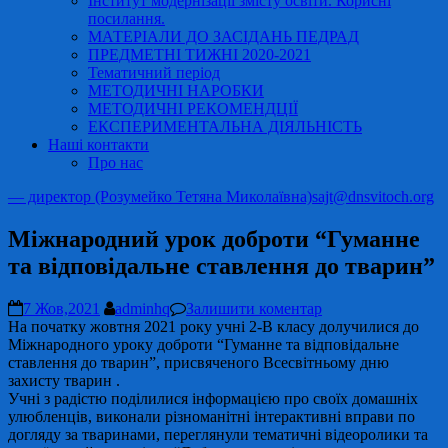
Інститут модернізації змісту освіти. Корисні
посилання.
МАТЕРІАЛИ ДО ЗАСІДАНЬ ПЕДРАД
ПРЕДМЕТНІ ТИЖНІ 2020-2021
Тематичний період
МЕТОДИЧНІ НАРОБКИ
МЕТОДИЧНІ РЕКОМЕНДЦІЇ
ЕКСПЕРИМЕНТАЛЬНА ДІЯЛЬНІСТЬ
Наші контакти
Про нас
— директор (Розумейко Тетяна Миколаївна)
sajt@dnsvitoch.org
Міжнародний урок доброти “Гуманне
та відповідальне ставлення до тварин”
7 Жов,2021
adminhq
Залишити коментар
На початку жовтня 2021 року учні 2-В класу долучилися до
Міжнародного уроку доброти “Гуманне та відповідальне
ставлення до тварин”, присвяченого Всесвітньому дню
захисту тварин .
Учні з радістю поділилися інформацією про своїх домашніх
улюбленців, виконали різноманітні інтерактивні вправи по
догляду за тваринами, переглянули тематичні відеоролики та