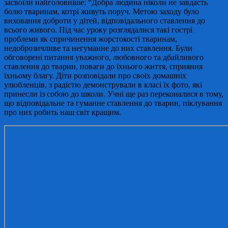
засвоїли найголовніше: “Добра людина ніколи не завдасть
болю тваринам, котрі живуть поруч. Метою заходу було
виховання доброти у дітей, відповідального ставлення до
всього живого. Під час уроку розглядалися такі гострі
проблеми як спричинення жорстокості тваринам,
недоброзичливе та негуманне до них ставлення. Були
обговорені питання уважного, любовного та дбайливого
ставлення до тварин, поваги до їхнього життя, сприяння
їхньому благу. Діти розповідали про своїх домашніх
улюбленців, з радістю демонстрували в класі їх фото, які
принесли із собою до школи. Учні ще раз переконалися в тому,
що відповідальне та гуманне ставлення до тварин, піклування
про них робить наш світ кращим.