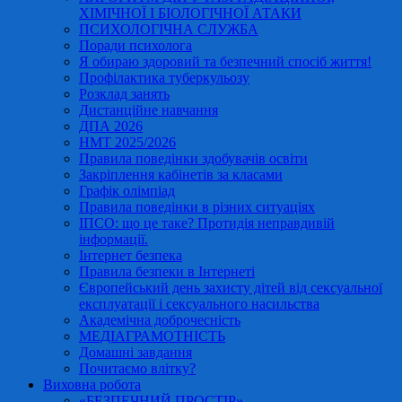
ХІМІЧНОЇ І БІОЛОГІЧНОЇ АТАКИ
ПСИХОЛОГІЧНА СЛУЖБА
Поради психолога
Я обираю здоровий та безпечний спосіб життя!
Профілактика туберкульозу
Розклад занять
Дистанційне навчання
ДПА 2026
НМТ 2025/2026
Правила поведінки здобувачів освіти
Закріплення кабінетів за класами
Графік олімпіад
Правила поведінки в різних ситуаціях
ІПСО: що це таке? Протидія неправдивій
інформації.
Інтернет безпека
Правила безпеки в Інтернеті
Європейський день захисту дітей від сексуальної
експлуатації і сексуального насильства
Академічна доброчесність
МЕДІАГРАМОТНІСТЬ
Домашні завдання
Почитаємо влітку?
Виховна робота
«БЕЗПЕЧНИЙ ПРОСТІР»