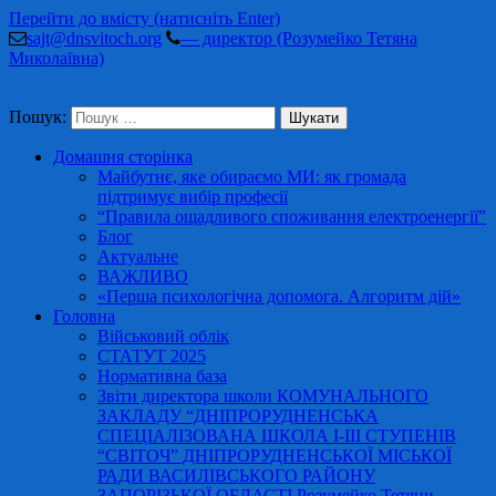
Перейти до вмісту (натисніть Enter)
sajt@dnsvitoch.org
— директор (Розумейко Тетяна
Миколаївна)
Пошук:
Домашня сторінка
Майбутнє, яке обираємо МИ: як громада
підтримує вибір професії
“Правила ощадливого споживання електроенергії”
Блог
Актуальне
ВАЖЛИВО
«Перша психологічна допомога. Алгоритм дій»
Головна
Військовий облік
СТАТУТ 2025
Нормативна база
Звіти директора школи КОМУНАЛЬНОГО
ЗАКЛАДУ “ДНІПРОРУДНЕНСЬКА
СПЕЦІАЛІЗОВАНА ШКОЛА І-ІІІ СТУПЕНІВ
“СВІТОЧ” ДНІПРОРУДНЕНСЬКОЇ МІСЬКОЇ
РАДИ ВАСИЛІВСЬКОГО РАЙОНУ
ЗАПОРІЗЬКОЇ ОБЛАСТІ Розумейко Тетяни