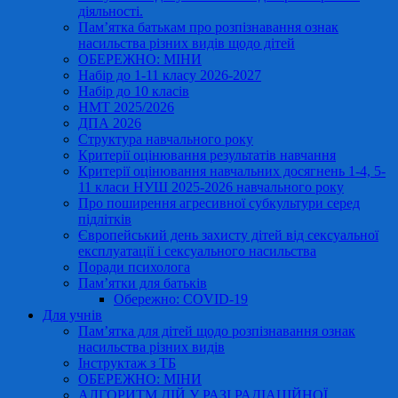
діяльності.
Пам’ятка батькам про розпізнавання ознак
насильства різних видів щодо дітей
ОБЕРЕЖНО: МІНИ
Набір до 1-11 класу 2026-2027
Набір до 10 класів
НМТ 2025/2026
ДПА 2026
Структура навчального року
Критерії оцінювання результатів навчання
Критерії оцінювання навчальних досягнень 1-4, 5-
11 класи НУШ 2025-2026 навчального року
Про поширення агресивної субкультури серед
підлітків
Європейський день захисту дітей від сексуальної
експлуатації і сексуального насильства
Поради психолога
Пам’ятки для батьків
Обережно: COVID-19
Для учнів
Пам’ятка для дітей щодо розпізнавання ознак
насильства різних видів
Інструктаж з ТБ
ОБЕРЕЖНО: МІНИ
АЛГОРИТМ ДІЙ У РАЗІ РАДІАЦІЙНОЇ,