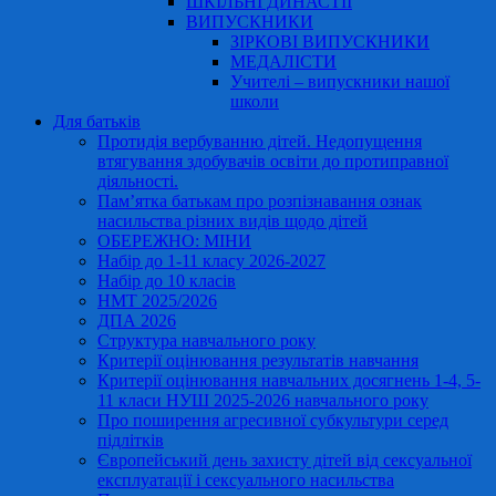
ШКІЛЬНІ ДИНАСТІЇ
ВИПУСКНИКИ
ЗІРКОВІ ВИПУСКНИКИ
МЕДАЛІСТИ
Учителі – випускники нашої
школи
Для батьків
Протидія вербуванню дітей. Недопущення
втягування здобувачів освіти до протиправної
діяльності.
Пам’ятка батькам про розпізнавання ознак
насильства різних видів щодо дітей
ОБЕРЕЖНО: МІНИ
Набір до 1-11 класу 2026-2027
Набір до 10 класів
НМТ 2025/2026
ДПА 2026
Структура навчального року
Критерії оцінювання результатів навчання
Критерії оцінювання навчальних досягнень 1-4, 5-
11 класи НУШ 2025-2026 навчального року
Про поширення агресивної субкультури серед
підлітків
Європейський день захисту дітей від сексуальної
експлуатації і сексуального насильства