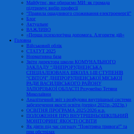
Майбутнє, яке обираємо МИ: як громада
підтримує вибір професії
“Правила ощадливого споживання електроенергії”
Блог
Актуальне
ВАЖЛИВО
«Перша психологічна допомога. Алгоритм дій»
Головна
Військовий облік
СТАТУТ 2025
Нормативна база
Звіти директора школи КОМУНАЛЬНОГО
ЗАКЛАДУ “ДНІПРОРУДНЕНСЬКА
СПЕЦІАЛІЗОВАНА ШКОЛА І-ІІІ СТУПЕНІВ
“СВІТОЧ” ДНІПРОРУДНЕНСЬКОЇ МІСЬКОЇ
РАДИ ВАСИЛІВСЬКОГО РАЙОНУ
ЗАПОРІЗЬКОЇ ОБЛАСТІ Розумейко Тетяни
Миколаївни
Аналітичний звіт з розбудови внутрішньої системи
забезпечення якості освіти (період 2021р.-2023р.)
ОСВІТНЯ ПРОГРАМА 2025/2026 н.р.
ПОЛОЖЕННЯ ПРО ВНУТРІШНЬОШКІЛЬНИЙ
МОНІТОРИНГ ЯКОСТІ ОСВІТИ
Як діяти під час сигналу “Повітряна тривога!” та
при обстрілах