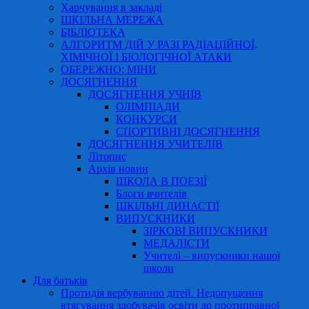
Харчування в закладі
ШКІЛЬНА МЕРЕЖА
БІБЛІОТЕКА
АЛГОРИТМ ДІЙ У РАЗІ РАДІАЦІЙНОЇ,
ХІМІЧНОЇ І БІОЛОГІЧНОЇ АТАКИ
ОБЕРЕЖНО: МІНИ
ДОСЯГНЕННЯ
ДОСЯГНЕННЯ УЧНІВ
ОЛІМПІАДИ
КОНКУРСИ
СПОРТИВНІ ДОСЯГНЕННЯ
ДОСЯГНЕННЯ УЧИТЕЛІВ
Літопис
Архів новин
ШКОЛА В ПОЕЗІЇ
Блоги вчителів
ШКІЛЬНІ ДИНАСТІЇ
ВИПУСКНИКИ
ЗІРКОВІ ВИПУСКНИКИ
МЕДАЛІСТИ
Учителі – випускники нашої
школи
Для батьків
Протидія вербуванню дітей. Недопущення
втягування здобувачів освіти до протиправної