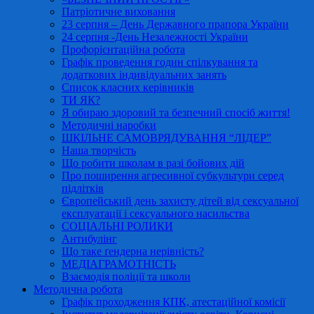
Патріотичне виховання
23 серпня – День Державного прапора України
24 серпня -День Незалежності України
Профорієнтаційна робота
Графік проведення годин спілкування та
додаткових індивідуальних занять
Список класних керівників
ТИ ЯК?
Я обираю здоровий та безпечний спосіб життя!
Методичні наробки
ШКІЛЬНЕ САМОВРЯДУВАННЯ “ЛІДЕР”
Наша творчість
Що робити школам в разі бойових дій
Про поширення агресивної субкультури серед
підлітків
Європейський день захисту дітей від сексуальної
експлуатації і сексуального насильства
СОЦІАЛЬНІ РОЛИКИ
Антибулінг
Що таке ґендерна нерівність?
МЕДІАГРАМОТНІСТЬ
Взаємодія поліції та школи
Методична робота
Графік проходження КПК, атестаційної комісії