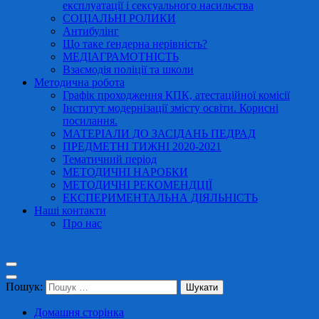
експлуатації і сексуального насильства
СОЦІАЛЬНІ РОЛИКИ
Антибулінг
Що таке ґендерна нерівність?
МЕДІАГРАМОТНІСТЬ
Взаємодія поліції та школи
Методична робота
Графік проходження КПК, атестаційної комісії
Інститут модернізації змісту освіти. Корисні
посилання.
МАТЕРІАЛИ ДО ЗАСІДАНЬ ПЕДРАД
ПРЕДМЕТНІ ТИЖНІ 2020-2021
Тематичний період
МЕТОДИЧНІ НАРОБКИ
МЕТОДИЧНІ РЕКОМЕНДЦІЇ
ЕКСПЕРИМЕНТАЛЬНА ДІЯЛЬНІСТЬ
Наші контакти
Про нас
Пошук:
Домашня сторінка