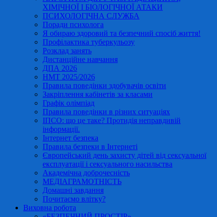
ХІМІЧНОЇ І БІОЛОГІЧНОЇ АТАКИ
ПСИХОЛОГІЧНА СЛУЖБА
Поради психолога
Я обираю здоровий та безпечний спосіб життя!
Профілактика туберкульозу
Розклад занять
Дистанційне навчання
ДПА 2026
НМТ 2025/2026
Правила поведінки здобувачів освіти
Закріплення кабінетів за класами
Графік олімпіад
Правила поведінки в різних ситуаціях
ІПСО: що це таке? Протидія неправдивій
інформації.
Інтернет безпека
Правила безпеки в Інтернеті
Європейський день захисту дітей від сексуальної
експлуатації і сексуального насильства
Академічна доброчесність
МЕДІАГРАМОТНІСТЬ
Домашні завдання
Почитаємо влітку?
Виховна робота
«БЕЗПЕЧНИЙ ПРОСТІР»