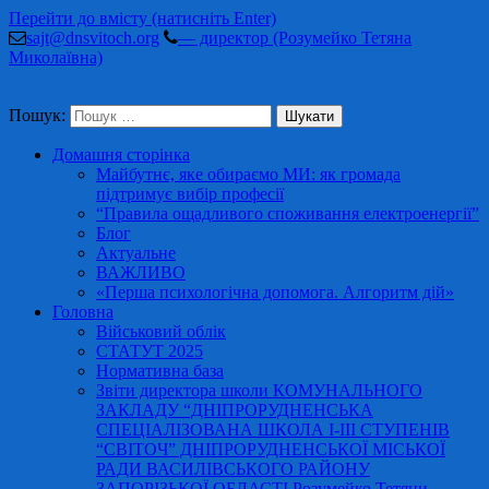
Перейти до вмісту (натисніть Enter)
sajt@dnsvitoch.org
— директор (Розумейко Тетяна
Миколаївна)
Пошук:
Домашня сторінка
Майбутнє, яке обираємо МИ: як громада
підтримує вибір професії
“Правила ощадливого споживання електроенергії”
Блог
Актуальне
ВАЖЛИВО
«Перша психологічна допомога. Алгоритм дій»
Головна
Військовий облік
СТАТУТ 2025
Нормативна база
Звіти директора школи КОМУНАЛЬНОГО
ЗАКЛАДУ “ДНІПРОРУДНЕНСЬКА
СПЕЦІАЛІЗОВАНА ШКОЛА І-ІІІ СТУПЕНІВ
“СВІТОЧ” ДНІПРОРУДНЕНСЬКОЇ МІСЬКОЇ
РАДИ ВАСИЛІВСЬКОГО РАЙОНУ
ЗАПОРІЗЬКОЇ ОБЛАСТІ Розумейко Тетяни