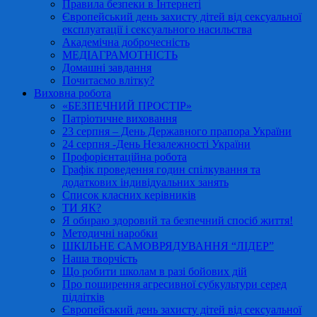
Правила безпеки в Інтернеті
Європейський день захисту дітей від сексуальної
експлуатації і сексуального насильства
Академічна доброчесність
МЕДІАГРАМОТНІСТЬ
Домашні завдання
Почитаємо влітку?
Виховна робота
«БЕЗПЕЧНИЙ ПРОСТІР»
Патріотичне виховання
23 серпня – День Державного прапора України
24 серпня -День Незалежності України
Профорієнтаційна робота
Графік проведення годин спілкування та
додаткових індивідуальних занять
Список класних керівників
ТИ ЯК?
Я обираю здоровий та безпечний спосіб життя!
Методичні наробки
ШКІЛЬНЕ САМОВРЯДУВАННЯ “ЛІДЕР”
Наша творчість
Що робити школам в разі бойових дій
Про поширення агресивної субкультури серед
підлітків
Європейський день захисту дітей від сексуальної