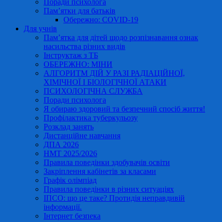
Поради психолога
Пам’ятки для батьків
Обережно: COVID-19
Для учнів
Пам’ятка для дітей щодо розпізнавання ознак
насильства різних видів
Інструктаж з ТБ
ОБЕРЕЖНО: МІНИ
АЛГОРИТМ ДІЙ У РАЗІ РАДІАЦІЙНОЇ,
ХІМІЧНОЇ І БІОЛОГІЧНОЇ АТАКИ
ПСИХОЛОГІЧНА СЛУЖБА
Поради психолога
Я обираю здоровий та безпечний спосіб життя!
Профілактика туберкульозу
Розклад занять
Дистанційне навчання
ДПА 2026
НМТ 2025/2026
Правила поведінки здобувачів освіти
Закріплення кабінетів за класами
Графік олімпіад
Правила поведінки в різних ситуаціях
ІПСО: що це таке? Протидія неправдивій
інформації.
Інтернет безпека