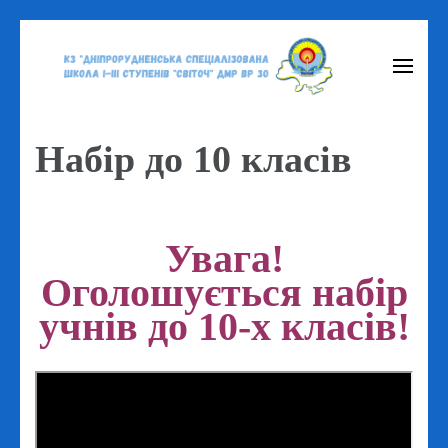
Перейти
до
вмісту
(натисніть
Набір до 10 класів
Enter)
Увага!
Оголошується набір
учнів до 10-х класів!