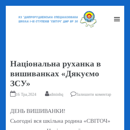
Перейти
до
вмісту
(натисніть
Enter)
Національна руханка в
вишиванках «Дякуємо
ЗСУ»
16 Тра,2024
adminhq
Залишити коментар
ДЕНЬ ВИШИВАНКИ!
Сьогодні вся шкільна родина «СВІТОЧ»