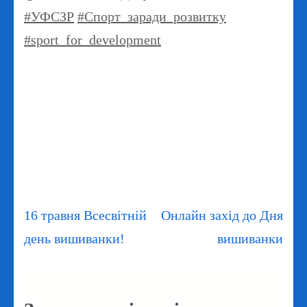
#УФСЗР
#Спорт_заради_розвитку
#sport_for_development
Навігація
16 травня Всесвітній
Онлайн захід до Дня
записів
день вишиванки!
вишиванки