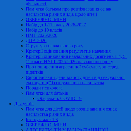
діяльності.
Пам’ятка батькам про розпізнавання ознак
насильства різних видів щодо дітей
ОБЕРЕЖНО: МІНИ
Набір до 1-11 класу 2026-2027
Набір до 10 класів
НМТ 2025/2026
ДПА 2026
Структура навчального року
Критерії оцінювання результатів навчання
Критерії оцінювання навчальних досягнень 1-4, 5-
11 класи НУШ 2025-2026 навчального року
Про поширення агресивної субкультури серед
підлітків
Європейський день захисту дітей від сексуальної
експлуатації і сексуального насильства
Поради психолога
Пам’ятки для батьків
Обережно: COVID-19
Для учнів
Пам’ятка для дітей щодо розпізнавання ознак
насильства різних видів
Інструктаж з ТБ
ОБЕРЕЖНО: МІНИ
АЛГОРИТМ ДІЙ У РАЗІ РАДІАЦІЙНОЇ,