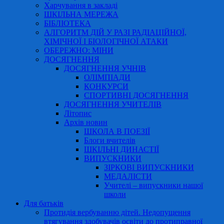
Харчування в закладі
ШКІЛЬНА МЕРЕЖА
БІБЛІОТЕКА
АЛГОРИТМ ДІЙ У РАЗІ РАДІАЦІЙНОЇ,
ХІМІЧНОЇ І БІОЛОГІЧНОЇ АТАКИ
ОБЕРЕЖНО: МІНИ
ДОСЯГНЕННЯ
ДОСЯГНЕННЯ УЧНІВ
ОЛІМПІАДИ
КОНКУРСИ
СПОРТИВНІ ДОСЯГНЕННЯ
ДОСЯГНЕННЯ УЧИТЕЛІВ
Літопис
Архів новин
ШКОЛА В ПОЕЗІЇ
Блоги вчителів
ШКІЛЬНІ ДИНАСТІЇ
ВИПУСКНИКИ
ЗІРКОВІ ВИПУСКНИКИ
МЕДАЛІСТИ
Учителі – випускники нашої
школи
Для батьків
Протидія вербуванню дітей. Недопущення
втягування здобувачів освіти до протиправної