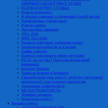
ХІМІЧНОЇ І БІОЛОГІЧНОЇ АТАКИ
ПСИХОЛОГІЧНА СЛУЖБА
Поради психолога
Я обираю здоровий та безпечний спосіб життя!
Профілактика туберкульозу
Розклад занять
Дистанційне навчання
ДПА 2026
НМТ 2025/2026
Правила поведінки здобувачів освіти
Закріплення кабінетів за класами
Графік олімпіад
Правила поведінки в різних ситуаціях
ІПСО: що це таке? Протидія неправдивій
інформації.
Інтернет безпека
Правила безпеки в Інтернеті
Європейський день захисту дітей від сексуальної
експлуатації і сексуального насильства
Академічна доброчесність
МЕДІАГРАМОТНІСТЬ
Домашні завдання
Почитаємо влітку?
Виховна робота
«БЕЗПЕЧНИЙ ПРОСТІР»