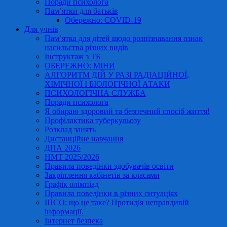
Поради психолога
Пам’ятки для батьків
Обережно: COVID-19
Для учнів
Пам’ятка для дітей щодо розпізнавання ознак
насильства різних видів
Інструктаж з ТБ
ОБЕРЕЖНО: МІНИ
АЛГОРИТМ ДІЙ У РАЗІ РАДІАЦІЙНОЇ,
ХІМІЧНОЇ І БІОЛОГІЧНОЇ АТАКИ
ПСИХОЛОГІЧНА СЛУЖБА
Поради психолога
Я обираю здоровий та безпечний спосіб життя!
Профілактика туберкульозу
Розклад занять
Дистанційне навчання
ДПА 2026
НМТ 2025/2026
Правила поведінки здобувачів освіти
Закріплення кабінетів за класами
Графік олімпіад
Правила поведінки в різних ситуаціях
ІПСО: що це таке? Протидія неправдивій
інформації.
Інтернет безпека