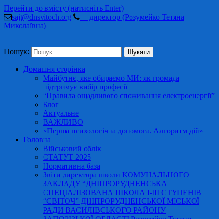
Перейти до вмісту (натисніть Enter)
sajt@dnsvitoch.org
— директор (Розумейко Тетяна
Миколаївна)
Пошук:
Домашня сторінка
Майбутнє, яке обираємо МИ: як громада
підтримує вибір професії
“Правила ощадливого споживання електроенергії”
Блог
Актуальне
ВАЖЛИВО
«Перша психологічна допомога. Алгоритм дій»
Головна
Військовий облік
СТАТУТ 2025
Нормативна база
Звіти директора школи КОМУНАЛЬНОГО
ЗАКЛАДУ “ДНІПРОРУДНЕНСЬКА
СПЕЦІАЛІЗОВАНА ШКОЛА І-ІІІ СТУПЕНІВ
“СВІТОЧ” ДНІПРОРУДНЕНСЬКОЇ МІСЬКОЇ
РАДИ ВАСИЛІВСЬКОГО РАЙОНУ
ЗАПОРІЗЬКОЇ ОБЛАСТІ Розумейко Тетяни