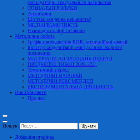
експлуатації і сексуального насильства
СОЦІАЛЬНІ РОЛИКИ
Антибулінг
Що таке ґендерна нерівність?
МЕДІАГРАМОТНІСТЬ
Взаємодія поліції та школи
Методична робота
Графік проходження КПК, атестаційної комісії
Інститут модернізації змісту освіти. Корисні
посилання.
МАТЕРІАЛИ ДО ЗАСІДАНЬ ПЕДРАД
ПРЕДМЕТНІ ТИЖНІ 2020-2021
Тематичний період
МЕТОДИЧНІ НАРОБКИ
МЕТОДИЧНІ РЕКОМЕНДЦІЇ
ЕКСПЕРИМЕНТАЛЬНА ДІЯЛЬНІСТЬ
Наші контакти
Про нас
Пошук:
Домашня сторінка