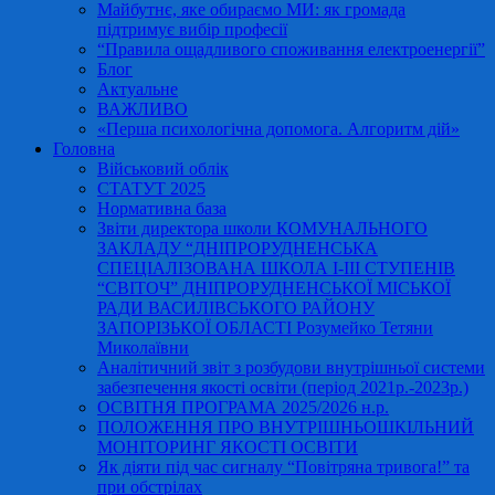
Майбутнє, яке обираємо МИ: як громада
підтримує вибір професії
“Правила ощадливого споживання електроенергії”
Блог
Актуальне
ВАЖЛИВО
«Перша психологічна допомога. Алгоритм дій»
Головна
Військовий облік
СТАТУТ 2025
Нормативна база
Звіти директора школи КОМУНАЛЬНОГО
ЗАКЛАДУ “ДНІПРОРУДНЕНСЬКА
СПЕЦІАЛІЗОВАНА ШКОЛА І-ІІІ СТУПЕНІВ
“СВІТОЧ” ДНІПРОРУДНЕНСЬКОЇ МІСЬКОЇ
РАДИ ВАСИЛІВСЬКОГО РАЙОНУ
ЗАПОРІЗЬКОЇ ОБЛАСТІ Розумейко Тетяни
Миколаївни
Аналітичний звіт з розбудови внутрішньої системи
забезпечення якості освіти (період 2021р.-2023р.)
ОСВІТНЯ ПРОГРАМА 2025/2026 н.р.
ПОЛОЖЕННЯ ПРО ВНУТРІШНЬОШКІЛЬНИЙ
МОНІТОРИНГ ЯКОСТІ ОСВІТИ
Як діяти під час сигналу “Повітряна тривога!” та
при обстрілах