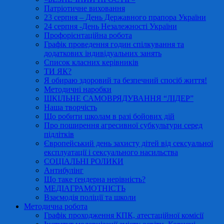
Патріотичне виховання
23 серпня – День Державного прапора України
24 серпня -День Незалежності України
Профорієнтаційна робота
Графік проведення годин спілкування та
додаткових індивідуальних занять
Список класних керівників
ТИ ЯК?
Я обираю здоровий та безпечний спосіб життя!
Методичні наробки
ШКІЛЬНЕ САМОВРЯДУВАННЯ “ЛІДЕР”
Наша творчість
Що робити школам в разі бойових дій
Про поширення агресивної субкультури серед
підлітків
Європейський день захисту дітей від сексуальної
експлуатації і сексуального насильства
СОЦІАЛЬНІ РОЛИКИ
Антибулінг
Що таке ґендерна нерівність?
МЕДІАГРАМОТНІСТЬ
Взаємодія поліції та школи
Методична робота
Графік проходження КПК, атестаційної комісії