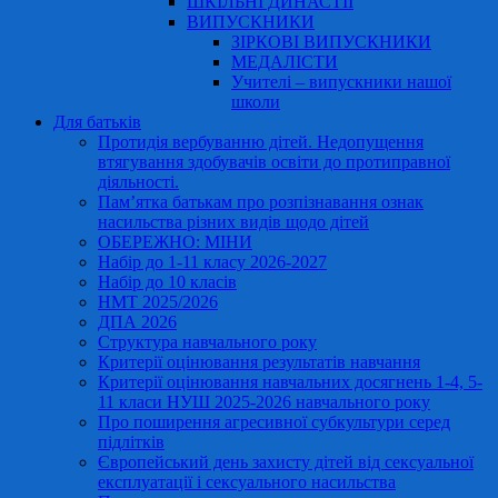
ШКІЛЬНІ ДИНАСТІЇ
ВИПУСКНИКИ
ЗІРКОВІ ВИПУСКНИКИ
МЕДАЛІСТИ
Учителі – випускники нашої
школи
Для батьків
Протидія вербуванню дітей. Недопущення
втягування здобувачів освіти до протиправної
діяльності.
Пам’ятка батькам про розпізнавання ознак
насильства різних видів щодо дітей
ОБЕРЕЖНО: МІНИ
Набір до 1-11 класу 2026-2027
Набір до 10 класів
НМТ 2025/2026
ДПА 2026
Структура навчального року
Критерії оцінювання результатів навчання
Критерії оцінювання навчальних досягнень 1-4, 5-
11 класи НУШ 2025-2026 навчального року
Про поширення агресивної субкультури серед
підлітків
Європейський день захисту дітей від сексуальної
експлуатації і сексуального насильства