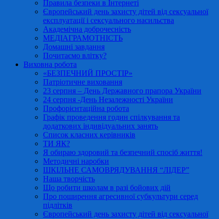
Правила безпеки в Інтернеті
Європейський день захисту дітей від сексуальної
експлуатації і сексуального насильства
Академічна доброчесність
МЕДІАГРАМОТНІСТЬ
Домашні завдання
Почитаємо влітку?
Виховна робота
«БЕЗПЕЧНИЙ ПРОСТІР»
Патріотичне виховання
23 серпня – День Державного прапора України
24 серпня -День Незалежності України
Профорієнтаційна робота
Графік проведення годин спілкування та
додаткових індивідуальних занять
Список класних керівників
ТИ ЯК?
Я обираю здоровий та безпечний спосіб життя!
Методичні наробки
ШКІЛЬНЕ САМОВРЯДУВАННЯ “ЛІДЕР”
Наша творчість
Що робити школам в разі бойових дій
Про поширення агресивної субкультури серед
підлітків
Європейський день захисту дітей від сексуальної