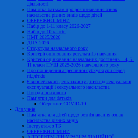
діяльності.
Пам’ятка батькам про розпізнавання ознак
насильства різних видів щодо дітей
ОБЕРЕЖНО: МІНИ
Набір до 1-11 класу 2026-2027
Набір до 10 класів
НМТ 2025/2026
ДПА 2026
Структура навчального року
Критерії оцінювання результатів навчання
Критерії оцінювання навчальних досягнень 1-4, 5-
11 класи НУШ 2025-2026 навчального року
Про поширення агресивної субкультури серед
підлітків
Європейський день захисту дітей від сексуальної
експлуатації і сексуального насильства
Поради психолога
Пам’ятки для батьків
Обережно: COVID-19
Для учнів
Пам’ятка для дітей щодо розпізнавання ознак
насильства різних видів
Інструктаж з ТБ
ОБЕРЕЖНО: МІНИ
АЛГОРИТМ ДІЙ У РАЗІ РАДІАЦІЙНОЇ,