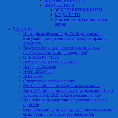
ШКІЛЬНІ ДИНАСТІЇ
ВИПУСКНИКИ
ЗІРКОВІ ВИПУСКНИКИ
МЕДАЛІСТИ
Учителі – випускники нашої
школи
Для батьків
Протидія вербуванню дітей. Недопущення
втягування здобувачів освіти до протиправної
діяльності.
Пам’ятка батькам про розпізнавання ознак
насильства різних видів щодо дітей
ОБЕРЕЖНО: МІНИ
Набір до 1-11 класу 2026-2027
Набір до 10 класів
НМТ 2025/2026
ДПА 2026
Структура навчального року
Критерії оцінювання результатів навчання
Критерії оцінювання навчальних досягнень 1-4, 5-
11 класи НУШ 2025-2026 навчального року
Про поширення агресивної субкультури серед
підлітків
Європейський день захисту дітей від сексуальної
експлуатації і сексуального насильства