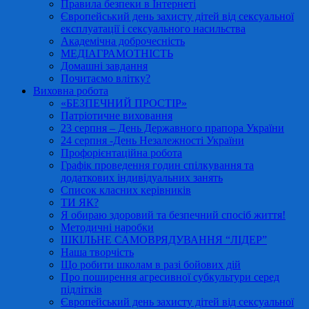
Правила безпеки в Інтернеті
Європейський день захисту дітей від сексуальної
експлуатації і сексуального насильства
Академічна доброчесність
МЕДІАГРАМОТНІСТЬ
Домашні завдання
Почитаємо влітку?
Виховна робота
«БЕЗПЕЧНИЙ ПРОСТІР»
Патріотичне виховання
23 серпня – День Державного прапора України
24 серпня -День Незалежності України
Профорієнтаційна робота
Графік проведення годин спілкування та
додаткових індивідуальних занять
Список класних керівників
ТИ ЯК?
Я обираю здоровий та безпечний спосіб життя!
Методичні наробки
ШКІЛЬНЕ САМОВРЯДУВАННЯ “ЛІДЕР”
Наша творчість
Що робити школам в разі бойових дій
Про поширення агресивної субкультури серед
підлітків
Європейський день захисту дітей від сексуальної