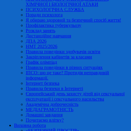
ХІМІЧНОЇ І БІОЛОГІЧНОЇ АТАКИ
ПСИХОЛОГІЧНА СЛУЖБА
Поради психолога
Я обираю здоровий та безпечний спосіб життя!
Профілактика туберкульозу
Розклад занять
Дистанційне навчання
ДПА 2026
НМТ 2025/2026
Правила поведінки здобувачів освіти
Закріплення кабінетів за класами
Графік олімпіад
Правила поведінки в різних ситуаціях
ІПСО: що це таке? Протидія неправдивій
інформації.
Інтернет безпека
Правила безпеки в Інтернеті
Європейський день захисту дітей від сексуальної
експлуатації і сексуального насильства
Академічна доброчесність
МЕДІАГРАМОТНІСТЬ
Домашні завдання
Почитаємо влітку?
Виховна робота
«БЕЗПЕЧНИЙ ПРОСТІР»