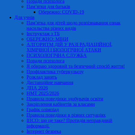
Поради психолога
Пам’ятки для батьків
Обережно: COVID-19
Для учнів
Пам’ятка для дітей щодо розпізнавання ознак
насильства різних видів
Інструктаж з ТБ
ОБЕРЕЖНО: МІНИ
АЛГОРИТМ ДІЙ У РАЗІ РАДІАЦІЙНОЇ,
ХІМІЧНОЇ І БІОЛОГІЧНОЇ АТАКИ
ПСИХОЛОГІЧНА СЛУЖБА
Поради психолога
Я обираю здоровий та безпечний спосіб життя!
Профілактика туберкульозу
Розклад занять
Дистанційне навчання
ДПА 2026
НМТ 2025/2026
Правила поведінки здобувачів освіти
Закріплення кабінетів за класами
Графік олімпіад
Правила поведінки в різних ситуаціях
ІПСО: що це таке? Протидія неправдивій
інформації.
Інтернет безпека