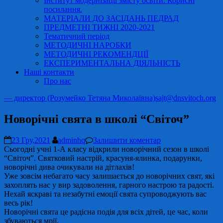
Інститут модернізації змісту освіти. Корисні
посилання.
МАТЕРІАЛИ ДО ЗАСІДАНЬ ПЕДРАД
ПРЕДМЕТНІ ТИЖНІ 2020-2021
Тематичний період
МЕТОДИЧНІ НАРОБКИ
МЕТОДИЧНІ РЕКОМЕНДЦІЇ
ЕКСПЕРИМЕНТАЛЬНА ДІЯЛЬНІСТЬ
Наші контакти
Про нас
— директор (Розумейко Тетяна Миколаївна)
sajt@dnsvitoch.org
Новорічні свята в школі “Світоч”
23 Гру,2021
adminhq
Залишити коментар
Сьогодні учні 1-А класу відкрили новорічний сезон в школі
“Світоч”. Святковий настрій, красуня-ялинка, подарунки,
новорічні дива очикували на дітлахів!
Уже зовсім небагато часу залишається до новорічних свят, які
захоплять нас у вир задоволення, гарного настрою та радості.
Нехай яскраві та незабутні емоції свята супроводжують вас
весь рік!
Новорічні свята це радісна подія для всіх дітей, це час, коли
збуваються мрії.