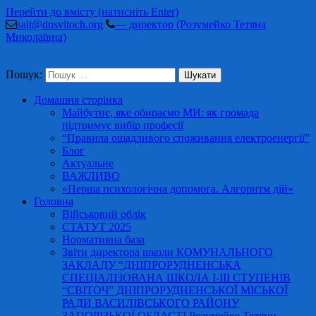
Перейти до вмісту (натисніть Enter)
sajt@dnsvitoch.org
— директор (Розумейко Тетяна
Миколаївна)
Пошук:
Домашня сторінка
Майбутнє, яке обираємо МИ: як громада
підтримує вибір професії
“Правила ощадливого споживання електроенергії”
Блог
Актуальне
ВАЖЛИВО
«Перша психологічна допомога. Алгоритм дій»
Головна
Військовий облік
СТАТУТ 2025
Нормативна база
Звіти директора школи КОМУНАЛЬНОГО
ЗАКЛАДУ “ДНІПРОРУДНЕНСЬКА
СПЕЦІАЛІЗОВАНА ШКОЛА І-ІІІ СТУПЕНІВ
“СВІТОЧ” ДНІПРОРУДНЕНСЬКОЇ МІСЬКОЇ
РАДИ ВАСИЛІВСЬКОГО РАЙОНУ
ЗАПОРІЗЬКОЇ ОБЛАСТІ Розумейко Тетяни