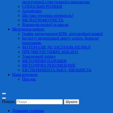
експлуатації і сексуального насильства
СОЦІАЛЬНІ РОЛИКИ
Антибулінг
Що таке ґендерна нерівність?
МЕДІАГРАМОТНІСТЬ
Взаємодія поліції та школи
Методична робота
Графік проходження КПК, атестаційної комісії
Інститут модернізації змісту освіти. Корисні
посилання.
МАТЕРІАЛИ ДО ЗАСІДАНЬ ПЕДРАД
ПРЕДМЕТНІ ТИЖНІ 2020-2021
Тематичний період
МЕТОДИЧНІ НАРОБКИ
МЕТОДИЧНІ РЕКОМЕНДЦІЇ
ЕКСПЕРИМЕНТАЛЬНА ДІЯЛЬНІСТЬ
Наші контакти
Про нас
Пошук:
Домашня сторінка