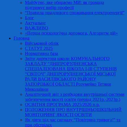
Майбутнє, яке обираємо МИ: як громада
підтримує вибір професії
“Правила ощадливого споживання електроенергії”
Блог
Актуальне
ВАЖЛИВО
«Перша психологічна допомога. Алгоритм дій»
Головна
Військовий облік
СТАТУТ 2025
Нормативна база
Звіти директора школи КОМУНАЛЬНОГО
ЗАКЛАДУ “ДНІПРОРУДНЕНСЬКА
СПЕЦІАЛІЗОВАНА ШКОЛА І-ІІІ СТУПЕНІВ
“СВІТОЧ” ДНІПРОРУДНЕНСЬКОЇ МІСЬКОЇ
РАДИ ВАСИЛІВСЬКОГО РАЙОНУ
ЗАПОРІЗЬКОЇ ОБЛАСТІ Розумейко Тетяни
Миколаївни
Аналітичний звіт з розбудови внутрішньої системи
забезпечення якості освіти (період 2021р.-2023р.)
ОСВІТНЯ ПРОГРАМА 2025/2026 н.р.
ПОЛОЖЕННЯ ПРО ВНУТРІШНЬОШКІЛЬНИЙ
МОНІТОРИНГ ЯКОСТІ ОСВІТИ
Як діяти під час сигналу “Повітряна тривога!” та
при обстрілах