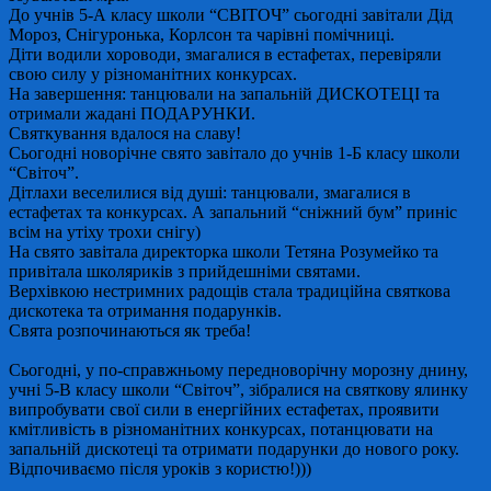
До учнів 5-А класу школи “СВIТОЧ” сьогодні завітали Дід
Мороз, Снігуронька, Корлсон та чарівні помічниці.
Діти водили хороводи, змагалися в естафетах, перевіряли
свою силу у різноманітних конкурсах.
На завершення: танцювали на запальній ДИСКОТЕЦІ та
отримали жадані ПОДАРУНКИ.
Святкування вдалося на славу!
Сьогодні новорічне свято завітало до учнів 1-Б класу школи
“Світоч”.
Дітлахи веселилися від душі: танцювали, змагалися в
естафетах та конкурсах. А запальний “сніжний бум” приніс
всім на утіху трохи снігу)
На свято завітала директорка школи Тетяна Розумейко та
привітала школяриків з прийдешніми святами.
Верхівкою нестримних радощів стала традиційна святкова
дискотека та отримання подарунків.
Свята розпочинаються як треба!
Сьогодні, у по-справжньому передноворічну морозну днину,
учні 5-В класу школи “Світоч”, зібралися на святкову ялинку
випробувати свої сили в енергійних естафетах, проявити
кмітливість в різноманітних конкурсах, потанцювати на
запальній дискотеці та отримати подарунки до нового року.
Відпочиваємо після уроків з користю!)))