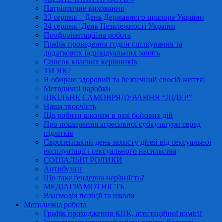
Патріотичне виховання
23 серпня – День Державного прапора України
24 серпня -День Незалежності України
Профорієнтаційна робота
Графік проведення годин спілкування та
додаткових індивідуальних занять
Список класних керівників
ТИ ЯК?
Я обираю здоровий та безпечний спосіб життя!
Методичні наробки
ШКІЛЬНЕ САМОВРЯДУВАННЯ “ЛІДЕР”
Наша творчість
Що робити школам в разі бойових дій
Про поширення агресивної субкультури серед
підлітків
Європейський день захисту дітей від сексуальної
експлуатації і сексуального насильства
СОЦІАЛЬНІ РОЛИКИ
Антибулінг
Що таке ґендерна нерівність?
МЕДІАГРАМОТНІСТЬ
Взаємодія поліції та школи
Методична робота
Графік проходження КПК, атестаційної комісії