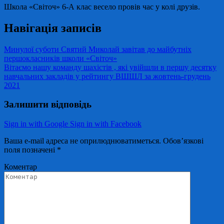
Школа «Світоч» 6-А клас весело провів час у колі друзів.
Навігація записів
Минулої суботи Святий Миколай завітав до майбутніх
першокласників школи «Світоч»
Вітаємо нашу команду шахістів , які увійшли в першу десятку
навчальних закладів у рейтингу ВШШЛ за жовтень-грудень
2021
Залишити відповідь
Sign in with Google
Sign in with Facebook
Ваша e-mail адреса не оприлюднюватиметься.
Обов’язкові
поля позначені
*
Коментар