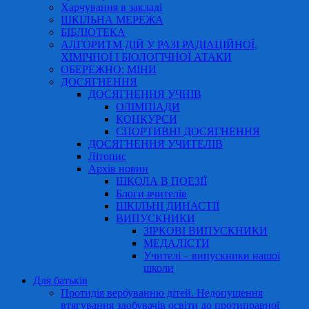
Харчування в закладі
ШКІЛЬНА МЕРЕЖА
БІБЛІОТЕКА
АЛГОРИТМ ДІЙ У РАЗІ РАДІАЦІЙНОЇ,
ХІМІЧНОЇ І БІОЛОГІЧНОЇ АТАКИ
ОБЕРЕЖНО: МІНИ
ДОСЯГНЕННЯ
ДОСЯГНЕННЯ УЧНІВ
ОЛІМПІАДИ
КОНКУРСИ
СПОРТИВНІ ДОСЯГНЕННЯ
ДОСЯГНЕННЯ УЧИТЕЛІВ
Літопис
Архів новин
ШКОЛА В ПОЕЗІЇ
Блоги вчителів
ШКІЛЬНІ ДИНАСТІЇ
ВИПУСКНИКИ
ЗІРКОВІ ВИПУСКНИКИ
МЕДАЛІСТИ
Учителі – випускники нашої
школи
Для батьків
Протидія вербуванню дітей. Недопущення
втягування здобувачів освіти до протиправної