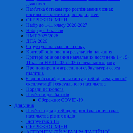
діяльності.
Пам’ятка батькам про розпізнавання ознак
насильства різних видів щодо дітей
ОБЕРЕЖНО: МІНИ
Набір до 1-11 класу 2026-2027
Набір до 10 класів
НМТ 2025/2026
ДПА 2026
Структура навчального року
Критерії оцінювання результатів навчання
Критерії оцінювання навчальних досягнень 1-4, 5-
11 класи НУШ 2025-2026 навчального року
Про поширення агресивної субкультури серед
підлітків
Європейський день захисту дітей від сексуальної
експлуатації і сексуального насильства
Поради психолога
Пам’ятки для батьків
Обережно: COVID-19
Для учнів
Пам’ятка для дітей щодо розпізнавання ознак
насильства різних видів
Інструктаж з ТБ
ОБЕРЕЖНО: МІНИ
АЛГОРИТМ ДІЙ У РАЗІ РАДІАЦІЙНОЇ,