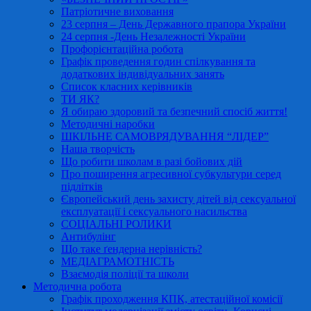
Патріотичне виховання
23 серпня – День Державного прапора України
24 серпня -День Незалежності України
Профорієнтаційна робота
Графік проведення годин спілкування та
додаткових індивідуальних занять
Список класних керівників
ТИ ЯК?
Я обираю здоровий та безпечний спосіб життя!
Методичні наробки
ШКІЛЬНЕ САМОВРЯДУВАННЯ “ЛІДЕР”
Наша творчість
Що робити школам в разі бойових дій
Про поширення агресивної субкультури серед
підлітків
Європейський день захисту дітей від сексуальної
експлуатації і сексуального насильства
СОЦІАЛЬНІ РОЛИКИ
Антибулінг
Що таке ґендерна нерівність?
МЕДІАГРАМОТНІСТЬ
Взаємодія поліції та школи
Методична робота
Графік проходження КПК, атестаційної комісії