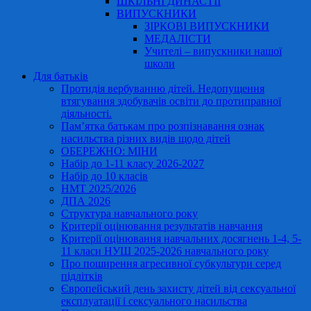
ШКІЛЬНІ ДИНАСТІЇ
ВИПУСКНИКИ
ЗІРКОВІ ВИПУСКНИКИ
МЕДАЛІСТИ
Учителі – випускники нашої
школи
Для батьків
Протидія вербуванню дітей. Недопущення
втягування здобувачів освіти до протиправної
діяльності.
Пам’ятка батькам про розпізнавання ознак
насильства різних видів щодо дітей
ОБЕРЕЖНО: МІНИ
Набір до 1-11 класу 2026-2027
Набір до 10 класів
НМТ 2025/2026
ДПА 2026
Структура навчального року
Критерії оцінювання результатів навчання
Критерії оцінювання навчальних досягнень 1-4, 5-
11 класи НУШ 2025-2026 навчального року
Про поширення агресивної субкультури серед
підлітків
Європейський день захисту дітей від сексуальної
експлуатації і сексуального насильства