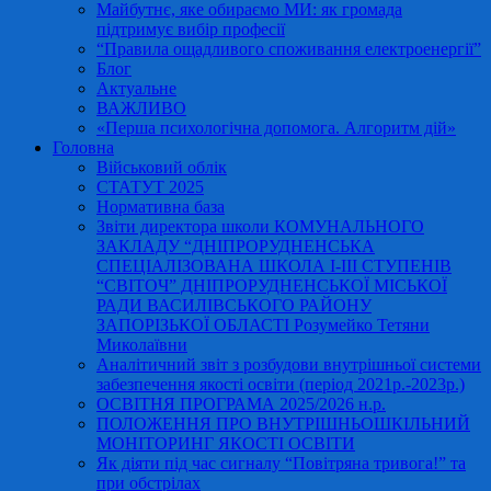
Майбутнє, яке обираємо МИ: як громада
підтримує вибір професії
“Правила ощадливого споживання електроенергії”
Блог
Актуальне
ВАЖЛИВО
«Перша психологічна допомога. Алгоритм дій»
Головна
Військовий облік
СТАТУТ 2025
Нормативна база
Звіти директора школи КОМУНАЛЬНОГО
ЗАКЛАДУ “ДНІПРОРУДНЕНСЬКА
СПЕЦІАЛІЗОВАНА ШКОЛА І-ІІІ СТУПЕНІВ
“СВІТОЧ” ДНІПРОРУДНЕНСЬКОЇ МІСЬКОЇ
РАДИ ВАСИЛІВСЬКОГО РАЙОНУ
ЗАПОРІЗЬКОЇ ОБЛАСТІ Розумейко Тетяни
Миколаївни
Аналітичний звіт з розбудови внутрішньої системи
забезпечення якості освіти (період 2021р.-2023р.)
ОСВІТНЯ ПРОГРАМА 2025/2026 н.р.
ПОЛОЖЕННЯ ПРО ВНУТРІШНЬОШКІЛЬНИЙ
МОНІТОРИНГ ЯКОСТІ ОСВІТИ
Як діяти під час сигналу “Повітряна тривога!” та
при обстрілах