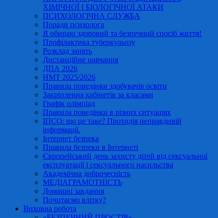
ХІМІЧНОЇ І БІОЛОГІЧНОЇ АТАКИ
ПСИХОЛОГІЧНА СЛУЖБА
Поради психолога
Я обираю здоровий та безпечний спосіб життя!
Профілактика туберкульозу
Розклад занять
Дистанційне навчання
ДПА 2026
НМТ 2025/2026
Правила поведінки здобувачів освіти
Закріплення кабінетів за класами
Графік олімпіад
Правила поведінки в різних ситуаціях
ІПСО: що це таке? Протидія неправдивій
інформації.
Інтернет безпека
Правила безпеки в Інтернеті
Європейський день захисту дітей від сексуальної
експлуатації і сексуального насильства
Академічна доброчесність
МЕДІАГРАМОТНІСТЬ
Домашні завдання
Почитаємо влітку?
Виховна робота
«БЕЗПЕЧНИЙ ПРОСТІР»