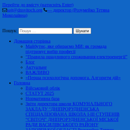
Перейти до вмісту (натисніть Enter)
sajt@dnsvitoch.org
— директор (Розумейко Тетяна
Миколаївна)
Пошук:
Домашня сторінка
Майбутнє, яке обираємо МИ: як громада
підтримує вибір професії
“Правила ощадливого споживання електроенергії”
Блог
Актуальне
ВАЖЛИВО
«Перша психологічна допомога. Алгоритм дій»
Головна
Військовий облік
СТАТУТ 2025
Нормативна база
Звіти директора школи КОМУНАЛЬНОГО
ЗАКЛАДУ “ДНІПРОРУДНЕНСЬКА
СПЕЦІАЛІЗОВАНА ШКОЛА І-ІІІ СТУПЕНІВ
“СВІТОЧ” ДНІПРОРУДНЕНСЬКОЇ МІСЬКОЇ
РАДИ ВАСИЛІВСЬКОГО РАЙОНУ
ЗАПОРІЗЬКОЇ ОБЛАСТІ Розумейко Тетяни