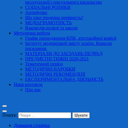
експлуатації і сексуального насильства
СОЦІАЛЬНІ РОЛИКИ
Антибулінг
Що таке ґендерна нерівність?
МЕДІАГРАМОТНІСТЬ
Взаємодія поліції та школи
Методична робота
Графік проходження КПК, атестаційної комісії
Інститут модернізації змісту освіти. Корисні
посилання.
МАТЕРІАЛИ ДО ЗАСІДАНЬ ПЕДРАД
ПРЕДМЕТНІ ТИЖНІ 2020-2021
Тематичний період
МЕТОДИЧНІ НАРОБКИ
МЕТОДИЧНІ РЕКОМЕНДЦІЇ
ЕКСПЕРИМЕНТАЛЬНА ДІЯЛЬНІСТЬ
Наші контакти
Про нас
Пошук:
Домашня сторінка