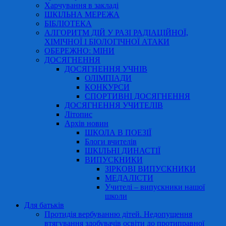
Харчування в закладі
ШКІЛЬНА МЕРЕЖА
БІБЛІОТЕКА
АЛГОРИТМ ДІЙ У РАЗІ РАДІАЦІЙНОЇ,
ХІМІЧНОЇ І БІОЛОГІЧНОЇ АТАКИ
ОБЕРЕЖНО: МІНИ
ДОСЯГНЕННЯ
ДОСЯГНЕННЯ УЧНІВ
ОЛІМПІАДИ
КОНКУРСИ
СПОРТИВНІ ДОСЯГНЕННЯ
ДОСЯГНЕННЯ УЧИТЕЛІВ
Літопис
Архів новин
ШКОЛА В ПОЕЗІЇ
Блоги вчителів
ШКІЛЬНІ ДИНАСТІЇ
ВИПУСКНИКИ
ЗІРКОВІ ВИПУСКНИКИ
МЕДАЛІСТИ
Учителі – випускники нашої
школи
Для батьків
Протидія вербуванню дітей. Недопущення
втягування здобувачів освіти до протиправної