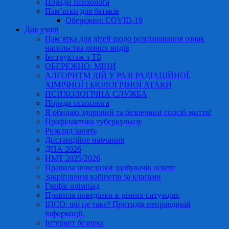
Поради психолога
Пам’ятки для батьків
Обережно: COVID-19
Для учнів
Пам’ятка для дітей щодо розпізнавання ознак
насильства різних видів
Інструктаж з ТБ
ОБЕРЕЖНО: МІНИ
АЛГОРИТМ ДІЙ У РАЗІ РАДІАЦІЙНОЇ,
ХІМІЧНОЇ І БІОЛОГІЧНОЇ АТАКИ
ПСИХОЛОГІЧНА СЛУЖБА
Поради психолога
Я обираю здоровий та безпечний спосіб життя!
Профілактика туберкульозу
Розклад занять
Дистанційне навчання
ДПА 2026
НМТ 2025/2026
Правила поведінки здобувачів освіти
Закріплення кабінетів за класами
Графік олімпіад
Правила поведінки в різних ситуаціях
ІПСО: що це таке? Протидія неправдивій
інформації.
Інтернет безпека