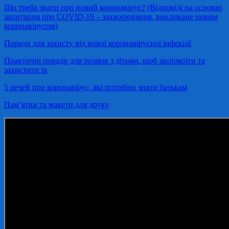
Що треба знати про новий коронавірус? (Відповіді на основні
запитання про COVID-19 – захворювання, викликане новим
коронавірусом)
Поради для захисту від нової коронавірусної інфекції
Практичні поради для розмов з дітьми, щоб заспокоїти та
захистити їх
5 речей про коронавірус, які потрібно знати батькам
Пам’ятки та макети для друку