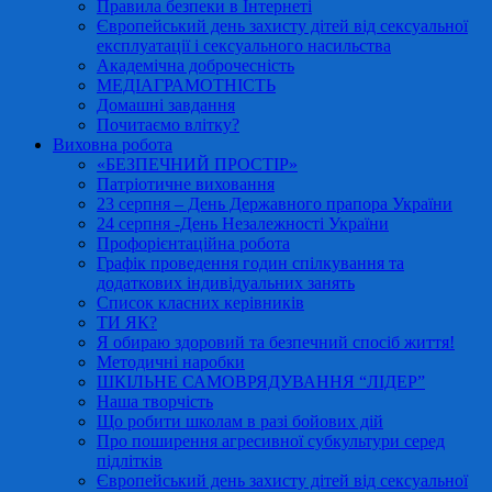
Правила безпеки в Інтернеті
Європейський день захисту дітей від сексуальної
експлуатації і сексуального насильства
Академічна доброчесність
МЕДІАГРАМОТНІСТЬ
Домашні завдання
Почитаємо влітку?
Виховна робота
«БЕЗПЕЧНИЙ ПРОСТІР»
Патріотичне виховання
23 серпня – День Державного прапора України
24 серпня -День Незалежності України
Профорієнтаційна робота
Графік проведення годин спілкування та
додаткових індивідуальних занять
Список класних керівників
ТИ ЯК?
Я обираю здоровий та безпечний спосіб життя!
Методичні наробки
ШКІЛЬНЕ САМОВРЯДУВАННЯ “ЛІДЕР”
Наша творчість
Що робити школам в разі бойових дій
Про поширення агресивної субкультури серед
підлітків
Європейський день захисту дітей від сексуальної