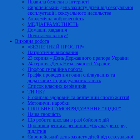
Правила безпеки в Інтернеті
Європейський день захисту дітей від сексуальної
експлуатації і сексуального насильства
Академічна доброчесність
МЕДІАГРАМОТНІСТЬ
Домашні завдання
Почитаємо влітку?
Виховна робота
«БЕЗПЕЧНИЙ ПРОСТІР»
Патріотичне виховання
23 серпня – День Державного прапора України
24 серпня -День Незалежності України
Профорієнтаційна робота
Графік проведення годин спілкування та
додаткових індивідуальних занять
Список класних керівників
ТИ ЯК?
Я обираю здоровий та безпечний спосіб життя!
Методичні наробки
ШКІЛЬНЕ САМОВРЯДУВАННЯ “ЛІДЕР”
Наша творчість
Що робити школам в разі бойових дій
Про поширення агресивної субкультури серед
підлітків
Європейський день захисту дітей від сексуальної