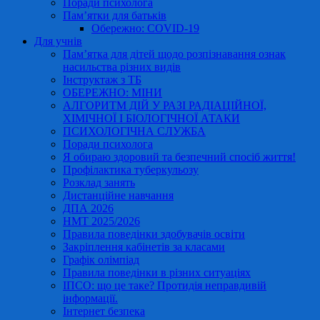
Поради психолога
Пам’ятки для батьків
Обережно: COVID-19
Для учнів
Пам’ятка для дітей щодо розпізнавання ознак
насильства різних видів
Інструктаж з ТБ
ОБЕРЕЖНО: МІНИ
АЛГОРИТМ ДІЙ У РАЗІ РАДІАЦІЙНОЇ,
ХІМІЧНОЇ І БІОЛОГІЧНОЇ АТАКИ
ПСИХОЛОГІЧНА СЛУЖБА
Поради психолога
Я обираю здоровий та безпечний спосіб життя!
Профілактика туберкульозу
Розклад занять
Дистанційне навчання
ДПА 2026
НМТ 2025/2026
Правила поведінки здобувачів освіти
Закріплення кабінетів за класами
Графік олімпіад
Правила поведінки в різних ситуаціях
ІПСО: що це таке? Протидія неправдивій
інформації.
Інтернет безпека