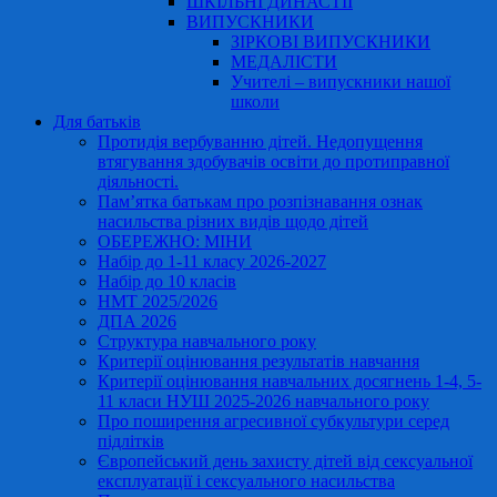
ШКІЛЬНІ ДИНАСТІЇ
ВИПУСКНИКИ
ЗІРКОВІ ВИПУСКНИКИ
МЕДАЛІСТИ
Учителі – випускники нашої
школи
Для батьків
Протидія вербуванню дітей. Недопущення
втягування здобувачів освіти до протиправної
діяльності.
Пам’ятка батькам про розпізнавання ознак
насильства різних видів щодо дітей
ОБЕРЕЖНО: МІНИ
Набір до 1-11 класу 2026-2027
Набір до 10 класів
НМТ 2025/2026
ДПА 2026
Структура навчального року
Критерії оцінювання результатів навчання
Критерії оцінювання навчальних досягнень 1-4, 5-
11 класи НУШ 2025-2026 навчального року
Про поширення агресивної субкультури серед
підлітків
Європейський день захисту дітей від сексуальної
експлуатації і сексуального насильства