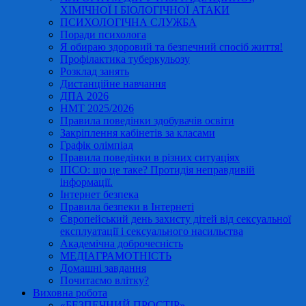
ХІМІЧНОЇ І БІОЛОГІЧНОЇ АТАКИ
ПСИХОЛОГІЧНА СЛУЖБА
Поради психолога
Я обираю здоровий та безпечний спосіб життя!
Профілактика туберкульозу
Розклад занять
Дистанційне навчання
ДПА 2026
НМТ 2025/2026
Правила поведінки здобувачів освіти
Закріплення кабінетів за класами
Графік олімпіад
Правила поведінки в різних ситуаціях
ІПСО: що це таке? Протидія неправдивій
інформації.
Інтернет безпека
Правила безпеки в Інтернеті
Європейський день захисту дітей від сексуальної
експлуатації і сексуального насильства
Академічна доброчесність
МЕДІАГРАМОТНІСТЬ
Домашні завдання
Почитаємо влітку?
Виховна робота
«БЕЗПЕЧНИЙ ПРОСТІР»