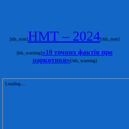
НМТ – 2024
[tds_note]
[/tds_note]
«10 точних фактів про
[tds_warning]
наркотики»
[/tds_warning]