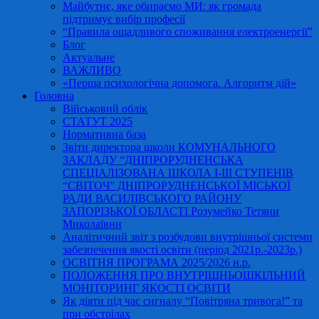
Майбутнє, яке обираємо МИ: як громада
підтримує вибір професії
“Правила ощадливого споживання електроенергії”
Блог
Актуальне
ВАЖЛИВО
«Перша психологічна допомога. Алгоритм дій»
Головна
Військовий облік
СТАТУТ 2025
Нормативна база
Звіти директора школи КОМУНАЛЬНОГО
ЗАКЛАДУ “ДНІПРОРУДНЕНСЬКА
СПЕЦІАЛІЗОВАНА ШКОЛА І-ІІІ СТУПЕНІВ
“СВІТОЧ” ДНІПРОРУДНЕНСЬКОЇ МІСЬКОЇ
РАДИ ВАСИЛІВСЬКОГО РАЙОНУ
ЗАПОРІЗЬКОЇ ОБЛАСТІ Розумейко Тетяни
Миколаївни
Аналітичний звіт з розбудови внутрішньої системи
забезпечення якості освіти (період 2021р.-2023р.)
ОСВІТНЯ ПРОГРАМА 2025/2026 н.р.
ПОЛОЖЕННЯ ПРО ВНУТРІШНЬОШКІЛЬНИЙ
МОНІТОРИНГ ЯКОСТІ ОСВІТИ
Як діяти під час сигналу “Повітряна тривога!” та
при обстрілах