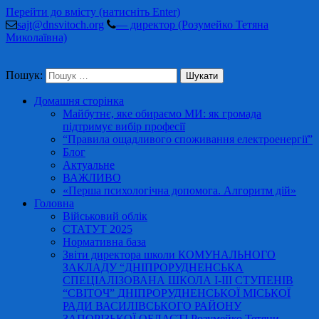
Перейти до вмісту (натисніть Enter)
sajt@dnsvitoch.org
— директор (Розумейко Тетяна
Миколаївна)
Пошук:
Домашня сторінка
Майбутнє, яке обираємо МИ: як громада
підтримує вибір професії
“Правила ощадливого споживання електроенергії”
Блог
Актуальне
ВАЖЛИВО
«Перша психологічна допомога. Алгоритм дій»
Головна
Військовий облік
СТАТУТ 2025
Нормативна база
Звіти директора школи КОМУНАЛЬНОГО
ЗАКЛАДУ “ДНІПРОРУДНЕНСЬКА
СПЕЦІАЛІЗОВАНА ШКОЛА І-ІІІ СТУПЕНІВ
“СВІТОЧ” ДНІПРОРУДНЕНСЬКОЇ МІСЬКОЇ
РАДИ ВАСИЛІВСЬКОГО РАЙОНУ
ЗАПОРІЗЬКОЇ ОБЛАСТІ Розумейко Тетяни