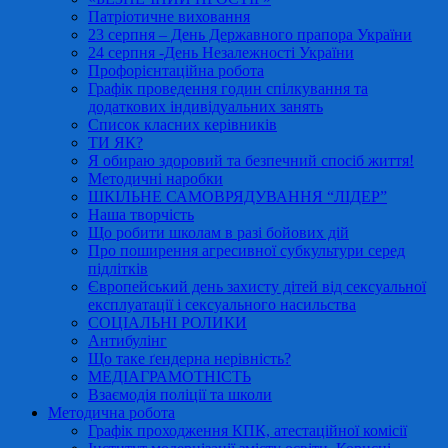
Патріотичне виховання
23 серпня – День Державного прапора України
24 серпня -День Незалежності України
Профорієнтаційна робота
Графік проведення годин спілкування та
додаткових індивідуальних занять
Список класних керівників
ТИ ЯК?
Я обираю здоровий та безпечний спосіб життя!
Методичні наробки
ШКІЛЬНЕ САМОВРЯДУВАННЯ “ЛІДЕР”
Наша творчість
Що робити школам в разі бойових дій
Про поширення агресивної субкультури серед
підлітків
Європейський день захисту дітей від сексуальної
експлуатації і сексуального насильства
СОЦІАЛЬНІ РОЛИКИ
Антибулінг
Що таке ґендерна нерівність?
МЕДІАГРАМОТНІСТЬ
Взаємодія поліції та школи
Методична робота
Графік проходження КПК, атестаційної комісії