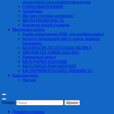
експлуатації і сексуального насильства
СОЦІАЛЬНІ РОЛИКИ
Антибулінг
Що таке ґендерна нерівність?
МЕДІАГРАМОТНІСТЬ
Взаємодія поліції та школи
Методична робота
Графік проходження КПК, атестаційної комісії
Інститут модернізації змісту освіти. Корисні
посилання.
МАТЕРІАЛИ ДО ЗАСІДАНЬ ПЕДРАД
ПРЕДМЕТНІ ТИЖНІ 2020-2021
Тематичний період
МЕТОДИЧНІ НАРОБКИ
МЕТОДИЧНІ РЕКОМЕНДЦІЇ
ЕКСПЕРИМЕНТАЛЬНА ДІЯЛЬНІСТЬ
Наші контакти
Про нас
Пошук:
Домашня сторінка