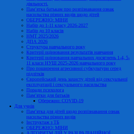
діяльності.
Пам’ятка батькам про розпізнавання ознак
насильства різних видів щодо дітей
ОБЕРЕЖНО: МІНИ
Набір до 1-11 класу 2026-2027
Набір до 10 класів
НМТ 2025/2026
ДПА 2026
Структура навчального року
Критерії оцінювання результатів навчання
Критерії оцінювання навчальних досягнень 1-4, 5-
11 класи НУШ 2025-2026 навчального року
Про поширення агресивної субкультури серед
підлітків
Європейський день захисту дітей від сексуальної
експлуатації і сексуального насильства
Поради психолога
Пам’ятки для батьків
Обережно: COVID-19
Для учнів
Пам’ятка для дітей щодо розпізнавання ознак
насильства різних видів
Інструктаж з ТБ
ОБЕРЕЖНО: МІНИ
АЛГОРИТМ ДІЙ У РАЗІ РАДІАЦІЙНОЇ,