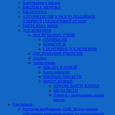
Харчування в закладі
ШКІЛЬНА МЕРЕЖА
БІБЛІОТЕКА
АЛГОРИТМ ДІЙ У РАЗІ РАДІАЦІЙНОЇ,
ХІМІЧНОЇ І БІОЛОГІЧНОЇ АТАКИ
ОБЕРЕЖНО: МІНИ
ДОСЯГНЕННЯ
ДОСЯГНЕННЯ УЧНІВ
ОЛІМПІАДИ
КОНКУРСИ
СПОРТИВНІ ДОСЯГНЕННЯ
ДОСЯГНЕННЯ УЧИТЕЛІВ
Літопис
Архів новин
ШКОЛА В ПОЕЗІЇ
Блоги вчителів
ШКІЛЬНІ ДИНАСТІЇ
ВИПУСКНИКИ
ЗІРКОВІ ВИПУСКНИКИ
МЕДАЛІСТИ
Учителі – випускники нашої
школи
Для батьків
Протидія вербуванню дітей. Недопущення
втягування здобувачів освіти до протиправної