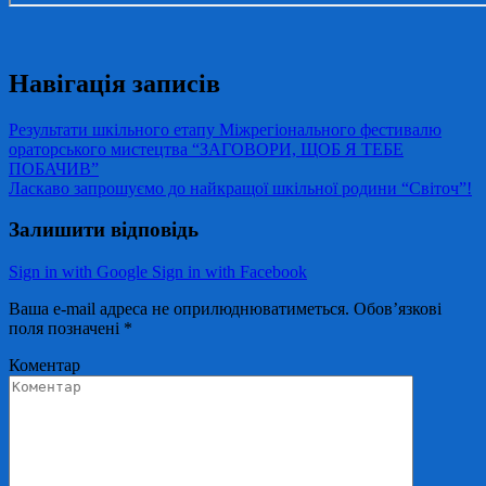
Навігація записів
Результати шкільного етапу Міжрегіонального фестивалю
ораторського мистецтва “ЗАГОВОРИ, ЩОБ Я ТЕБЕ
ПОБАЧИВ”
Ласкаво запрошуємо до найкращої шкільної родини “Світоч”!
Залишити відповідь
Sign in with Google
Sign in with Facebook
Ваша e-mail адреса не оприлюднюватиметься.
Обов’язкові
поля позначені
*
Коментар