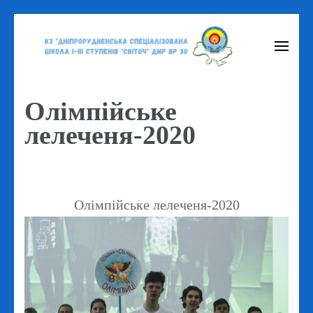
Перейти
до
вмісту
(натисніть
Олімпійське
Enter)
лелеченя-2020
Олімпійське лелеченя-2020