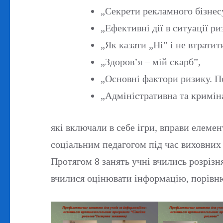
„Секрети рекламного бізнес
„Ефективні дії в ситуації ри
„Як казати „Ні” і не втратит
„Здоров’я – мій скарб”,
„Основні фактори ризику. П
„Адміністративна та криміна
які включали в себе ігри, вправи елемен
соціальним педагогом під час виховних
Протягом 8 занять учні вчились розрізня
вчилися оцінювати інформацію, порівню