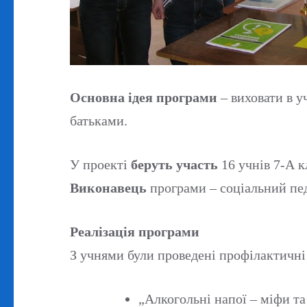
Основн
а ідея прогр
ами
– виховати в у
батьками.
У проекті
беруть участь
16 учнів 7-А к
Виконавець
програми – соціальний пед
Реалізація програми
З учнями були проведені профілактичні
„Алкогольні напої – міфи та