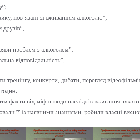
у”;
зику, пов’язані зі вживанням алкоголю”,
и друзів”,
ояви проблем з алкоголем”,
льна відповідальність”,
ти тренінгу, конкурси, дибати, перегляд відеофільм
 годин.
ти факти від міфів щодо наслідків вживання алкогол
вали її із наявними знаннями, робили власні висно