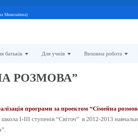
на Миколаївна)
я батьків
Для учнів
Виховна робота
НА РОЗМОВА”
еалізація програми за проектом “Сімейна розмов
школа І-ІІІ ступенів “Світоч” в 2012-2013 навчальн
а”.