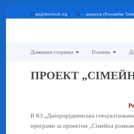
Перейти
sajt@dnsvitoch.org
— директор (Розумейко Тетя
до
вмісту
(натисніть
Enter)
Домашня сторінка
Головна
Дл
ПРОЕКТ „СІМЕЙ
Р
В КЗ „Дніпрорудненська спеціалізована 
програми за проектом „Сімейна розмов