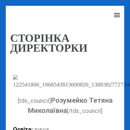
СТОРІНКА
ДИРЕКТОРКИ
Розумейко Тетяна
[tds_council]
Миколаївна
[/tds_council]
Освіта:
вища