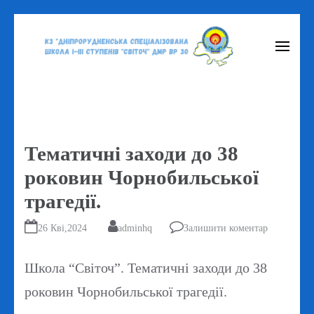
Перейти
до
вмісту
(натисніть
Enter)
Тематичні заходи до 38
роковин Чорнобильської
трагедії.
26 Кві,2024
adminhq
Залишити коментар
Школа “Світоч”. Тематичні заходи до 38
роковин Чорнобильської трагедії.