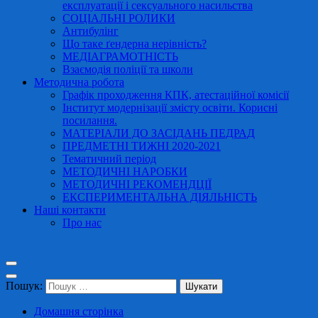
експлуатації і сексуального насильства
СОЦІАЛЬНІ РОЛИКИ
Антибулінг
Що таке ґендерна нерівність?
МЕДІАГРАМОТНІСТЬ
Взаємодія поліції та школи
Методична робота
Графік проходження КПК, атестаційної комісії
Інститут модернізації змісту освіти. Корисні
посилання.
МАТЕРІАЛИ ДО ЗАСІДАНЬ ПЕДРАД
ПРЕДМЕТНІ ТИЖНІ 2020-2021
Тематичний період
МЕТОДИЧНІ НАРОБКИ
МЕТОДИЧНІ РЕКОМЕНДЦІЇ
ЕКСПЕРИМЕНТАЛЬНА ДІЯЛЬНІСТЬ
Наші контакти
Про нас
Пошук:
Домашня сторінка