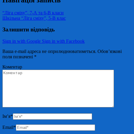
“Ліга сміху”, 7-А та 6-В класи
Шкільна “Ліга сміху”, 5-В клас
Залишити відповідь
Sign in with Google
Sign in with Facebook
Ваша e-mail адреса не оприлюднюватиметься.
Обов’язкові
поля позначені
*
Коментар
Ім’я
*
Email
*