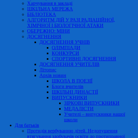
Харчування в закладі
ШКІЛЬНА МЕРЕЖА
БІБЛІОТЕКА
АЛГОРИТМ ДІЙ У РАЗІ РАДІАЦІЙНОЇ,
ХІМІЧНОЇ І БІОЛОГІЧНОЇ АТАКИ
ОБЕРЕЖНО: МІНИ
ДОСЯГНЕННЯ
ДОСЯГНЕННЯ УЧНІВ
ОЛІМПІАДИ
КОНКУРСИ
СПОРТИВНІ ДОСЯГНЕННЯ
ДОСЯГНЕННЯ УЧИТЕЛІВ
Літопис
Архів новин
ШКОЛА В ПОЕЗІЇ
Блоги вчителів
ШКІЛЬНІ ДИНАСТІЇ
ВИПУСКНИКИ
ЗІРКОВІ ВИПУСКНИКИ
МЕДАЛІСТИ
Учителі – випускники нашої
школи
Для батьків
Протидія вербуванню дітей. Недопущення
втягування здобувачів освіти до протиправної