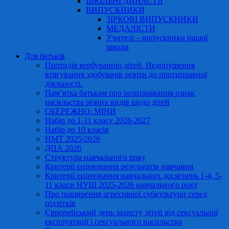
ШКІЛЬНІ ДИНАСТІЇ
ВИПУСКНИКИ
ЗІРКОВІ ВИПУСКНИКИ
МЕДАЛІСТИ
Учителі – випускники нашої
школи
Для батьків
Протидія вербуванню дітей. Недопущення
втягування здобувачів освіти до протиправної
діяльності.
Пам’ятка батькам про розпізнавання ознак
насильства різних видів щодо дітей
ОБЕРЕЖНО: МІНИ
Набір до 1-11 класу 2026-2027
Набір до 10 класів
НМТ 2025/2026
ДПА 2026
Структура навчального року
Критерії оцінювання результатів навчання
Критерії оцінювання навчальних досягнень 1-4, 5-
11 класи НУШ 2025-2026 навчального року
Про поширення агресивної субкультури серед
підлітків
Європейський день захисту дітей від сексуальної
експлуатації і сексуального насильства