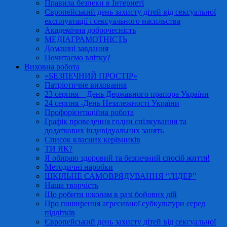
Правила безпеки в Інтернеті
Європейський день захисту дітей від сексуальної
експлуатації і сексуального насильства
Академічна доброчесність
МЕДІАГРАМОТНІСТЬ
Домашні завдання
Почитаємо влітку?
Виховна робота
«БЕЗПЕЧНИЙ ПРОСТІР»
Патріотичне виховання
23 серпня – День Державного прапора України
24 серпня -День Незалежності України
Профорієнтаційна робота
Графік проведення годин спілкування та
додаткових індивідуальних занять
Список класних керівників
ТИ ЯК?
Я обираю здоровий та безпечний спосіб життя!
Методичні наробки
ШКІЛЬНЕ САМОВРЯДУВАННЯ “ЛІДЕР”
Наша творчість
Що робити школам в разі бойових дій
Про поширення агресивної субкультури серед
підлітків
Європейський день захисту дітей від сексуальної