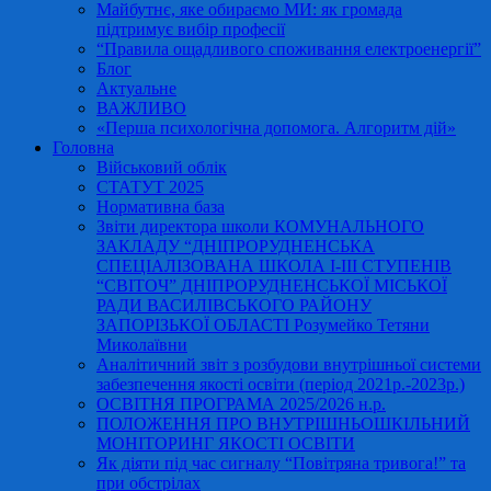
Майбутнє, яке обираємо МИ: як громада
підтримує вибір професії
“Правила ощадливого споживання електроенергії”
Блог
Актуальне
ВАЖЛИВО
«Перша психологічна допомога. Алгоритм дій»
Головна
Військовий облік
СТАТУТ 2025
Нормативна база
Звіти директора школи КОМУНАЛЬНОГО
ЗАКЛАДУ “ДНІПРОРУДНЕНСЬКА
СПЕЦІАЛІЗОВАНА ШКОЛА І-ІІІ СТУПЕНІВ
“СВІТОЧ” ДНІПРОРУДНЕНСЬКОЇ МІСЬКОЇ
РАДИ ВАСИЛІВСЬКОГО РАЙОНУ
ЗАПОРІЗЬКОЇ ОБЛАСТІ Розумейко Тетяни
Миколаївни
Аналітичний звіт з розбудови внутрішньої системи
забезпечення якості освіти (період 2021р.-2023р.)
ОСВІТНЯ ПРОГРАМА 2025/2026 н.р.
ПОЛОЖЕННЯ ПРО ВНУТРІШНЬОШКІЛЬНИЙ
МОНІТОРИНГ ЯКОСТІ ОСВІТИ
Як діяти під час сигналу “Повітряна тривога!” та
при обстрілах