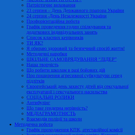
Патріотичне виховання
23 серпня – День Державного прапора України
24 серпня -День Незалежності України
Профорієнтаційна робота
Графік проведення годин спілкування та
додаткових індивідуальних занять
Список класних керівників
ТИ ЯК?
Я обираю здоровий та безпечний спосіб життя!
Методичні наробки
ШКІЛЬНЕ САМОВРЯДУВАННЯ “ЛІДЕР”
Наша творчість
Що робити школам в разі бойових дій
Про поширення агресивної субкультури серед
підлітків
Європейський день захисту дітей від сексуальної
експлуатації і сексуального насильства
СОЦІАЛЬНІ РОЛИКИ
Антибулінг
Що таке ґендерна нерівність?
МЕДІАГРАМОТНІСТЬ
Взаємодія поліції та школи
Методична робота
Графік проходження КПК, атестаційної комісії