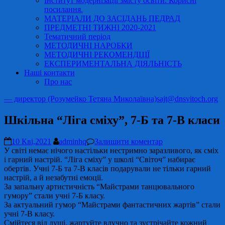
Інститут модернізації змісту освіти. Корисні
посилання.
МАТЕРІАЛИ ДО ЗАСІДАНЬ ПЕДРАД
ПРЕДМЕТНІ ТИЖНІ 2020-2021
Тематичний період
МЕТОДИЧНІ НАРОБКИ
МЕТОДИЧНІ РЕКОМЕНДЦІЇ
ЕКСПЕРИМЕНТАЛЬНА ДІЯЛЬНІСТЬ
Наші контакти
Про нас
— директор (Розумейко Тетяна Миколаївна)
sajt@dnsvitoch.org
Шкільна “Ліга сміху”, 7-Б та 7-В класи
10 Кві,2021
adminhq
Залишити коментар
У світі немає нічого настільки нестримно заразливого, як сміх
і гарний настрій. “Ліга сміху” у школі “Світоч” набирає
обертів. Учні 7-Б та 7-В класів подарували не тільки гарний
настрій, а й незабутні емоції.
За запальну артистичність “Майстрами танцювального
гумору” стали учні 7-Б класу.
За актуальний гумор “Майстрами фантастичних жартів” стали
учні 7-В класу.
Смійтеся від душі, жартуйте влучно та зустрічайте кожний