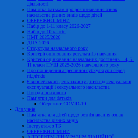
діяльності.
Пам’ятка батькам про розпізнавання ознак
насильства різних видів щодо дітей
ОБЕРЕЖНО: МІНИ
Набір до 1-11 класу 2026-2027
Набір до 10 класів
НМТ 2025/2026
ДПА 2026
Структура навчального року
Критерії оцінювання результатів навчання
Критерії оцінювання навчальних досягнень 1-4, 5-
11 класи НУШ 2025-2026 навчального року
Про поширення агресивної субкультури серед
підлітків
Європейський день захисту дітей від сексуальної
експлуатації і сексуального насильства
Поради психолога
Пам’ятки для батьків
Обережно: COVID-19
Для учнів
Пам’ятка для дітей щодо розпізнавання ознак
насильства різних видів
Інструктаж з ТБ
ОБЕРЕЖНО: МІНИ
АЛГОРИТМ ДІЙ У РАЗІ РАДІАЦІЙНОЇ,