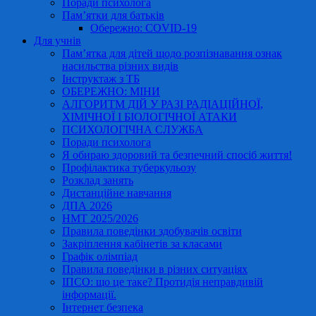
Поради психолога
Пам’ятки для батьків
Обережно: COVID-19
Для учнів
Пам’ятка для дітей щодо розпізнавання ознак
насильства різних видів
Інструктаж з ТБ
ОБЕРЕЖНО: МІНИ
АЛГОРИТМ ДІЙ У РАЗІ РАДІАЦІЙНОЇ,
ХІМІЧНОЇ І БІОЛОГІЧНОЇ АТАКИ
ПСИХОЛОГІЧНА СЛУЖБА
Поради психолога
Я обираю здоровий та безпечний спосіб життя!
Профілактика туберкульозу
Розклад занять
Дистанційне навчання
ДПА 2026
НМТ 2025/2026
Правила поведінки здобувачів освіти
Закріплення кабінетів за класами
Графік олімпіад
Правила поведінки в різних ситуаціях
ІПСО: що це таке? Протидія неправдивій
інформації.
Інтернет безпека