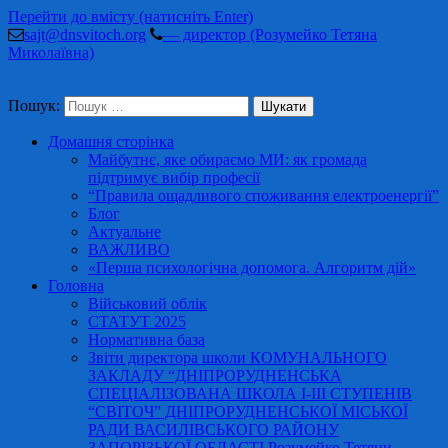
Перейти до вмісту (натисніть Enter)
sajt@dnsvitoch.org
— директор (Розумейко Тетяна
Миколаївна)
Пошук:
Домашня сторінка
Майбутнє, яке обираємо МИ: як громада
підтримує вибір професії
“Правила ощадливого споживання електроенергії”
Блог
Актуальне
ВАЖЛИВО
«Перша психологічна допомога. Алгоритм дій»
Головна
Військовий облік
СТАТУТ 2025
Нормативна база
Звіти директора школи КОМУНАЛЬНОГО
ЗАКЛАДУ “ДНІПРОРУДНЕНСЬКА
СПЕЦІАЛІЗОВАНА ШКОЛА І-ІІІ СТУПЕНІВ
“СВІТОЧ” ДНІПРОРУДНЕНСЬКОЇ МІСЬКОЇ
РАДИ ВАСИЛІВСЬКОГО РАЙОНУ
ЗАПОРІЗЬКОЇ ОБЛАСТІ Розумейко Тетяни