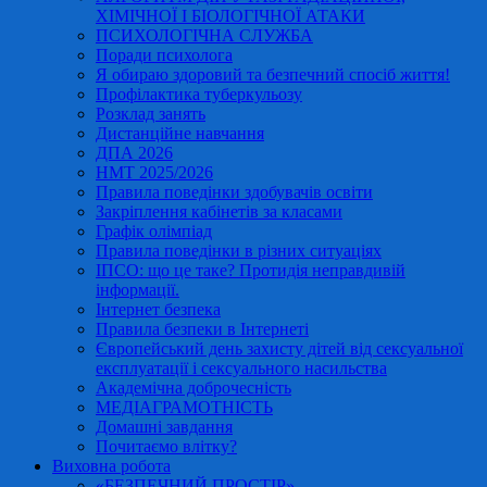
ХІМІЧНОЇ І БІОЛОГІЧНОЇ АТАКИ
ПСИХОЛОГІЧНА СЛУЖБА
Поради психолога
Я обираю здоровий та безпечний спосіб життя!
Профілактика туберкульозу
Розклад занять
Дистанційне навчання
ДПА 2026
НМТ 2025/2026
Правила поведінки здобувачів освіти
Закріплення кабінетів за класами
Графік олімпіад
Правила поведінки в різних ситуаціях
ІПСО: що це таке? Протидія неправдивій
інформації.
Інтернет безпека
Правила безпеки в Інтернеті
Європейський день захисту дітей від сексуальної
експлуатації і сексуального насильства
Академічна доброчесність
МЕДІАГРАМОТНІСТЬ
Домашні завдання
Почитаємо влітку?
Виховна робота
«БЕЗПЕЧНИЙ ПРОСТІР»