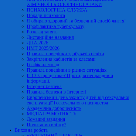
ХІМІЧНОЇ І БІОЛОГІЧНОЇ АТАКИ
ПСИХОЛОГІЧНА СЛУЖБА
Поради психолога
Я обираю здоровий та безпечний спосіб життя!
Профілактика туберкульозу
Розклад занять
Дистанційне навчання
ДПА 2026
НМТ 2025/2026
Правила поведінки здобувачів освіти
Закріплення кабінетів за класами
Графік олімпіад
Правила поведінки в різних ситуаціях
ІПСО: що це таке? Протидія неправдивій
інформації.
Інтернет безпека
Правила безпеки в Інтернеті
Європейський день захисту дітей від сексуальної
експлуатації і сексуального насильства
Академічна доброчесність
МЕДІАГРАМОТНІСТЬ
Домашні завдання
Почитаємо влітку?
Виховна робота
«БЕЗПЕЧНИЙ ПРОСТІР»