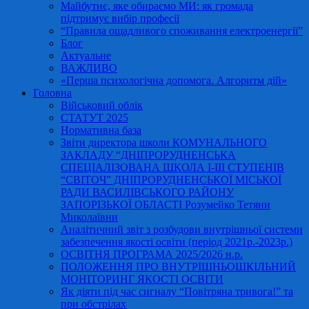
Майбутнє, яке обираємо МИ: як громада
підтримує вибір професії
“Правила ощадливого споживання електроенергії”
Блог
Актуальне
ВАЖЛИВО
«Перша психологічна допомога. Алгоритм дій»
Головна
Військовий облік
СТАТУТ 2025
Нормативна база
Звіти директора школи КОМУНАЛЬНОГО
ЗАКЛАДУ “ДНІПРОРУДНЕНСЬКА
СПЕЦІАЛІЗОВАНА ШКОЛА І-ІІІ СТУПЕНІВ
“СВІТОЧ” ДНІПРОРУДНЕНСЬКОЇ МІСЬКОЇ
РАДИ ВАСИЛІВСЬКОГО РАЙОНУ
ЗАПОРІЗЬКОЇ ОБЛАСТІ Розумейко Тетяни
Миколаївни
Аналітичний звіт з розбудови внутрішньої системи
забезпечення якості освіти (період 2021р.-2023р.)
ОСВІТНЯ ПРОГРАМА 2025/2026 н.р.
ПОЛОЖЕННЯ ПРО ВНУТРІШНЬОШКІЛЬНИЙ
МОНІТОРИНГ ЯКОСТІ ОСВІТИ
Як діяти під час сигналу “Повітряна тривога!” та
при обстрілах