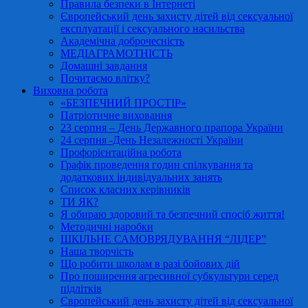
Правила безпеки в Інтернеті
Європейський день захисту дітей від сексуальної
експлуатації і сексуального насильства
Академічна доброчесність
МЕДІАГРАМОТНІСТЬ
Домашні завдання
Почитаємо влітку?
Виховна робота
«БЕЗПЕЧНИЙ ПРОСТІР»
Патріотичне виховання
23 серпня – День Державного прапора України
24 серпня -День Незалежності України
Профорієнтаційна робота
Графік проведення годин спілкування та
додаткових індивідуальних занять
Список класних керівників
ТИ ЯК?
Я обираю здоровий та безпечний спосіб життя!
Методичні наробки
ШКІЛЬНЕ САМОВРЯДУВАННЯ “ЛІДЕР”
Наша творчість
Що робити школам в разі бойових дій
Про поширення агресивної субкультури серед
підлітків
Європейський день захисту дітей від сексуальної