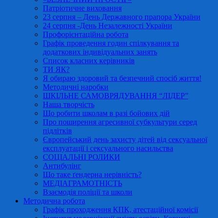
Патріотичне виховання
23 серпня – День Державного прапора України
24 серпня -День Незалежності України
Профорієнтаційна робота
Графік проведення годин спілкування та
додаткових індивідуальних занять
Список класних керівників
ТИ ЯК?
Я обираю здоровий та безпечний спосіб життя!
Методичні наробки
ШКІЛЬНЕ САМОВРЯДУВАННЯ “ЛІДЕР”
Наша творчість
Що робити школам в разі бойових дій
Про поширення агресивної субкультури серед
підлітків
Європейський день захисту дітей від сексуальної
експлуатації і сексуального насильства
СОЦІАЛЬНІ РОЛИКИ
Антибулінг
Що таке ґендерна нерівність?
МЕДІАГРАМОТНІСТЬ
Взаємодія поліції та школи
Методична робота
Графік проходження КПК, атестаційної комісії