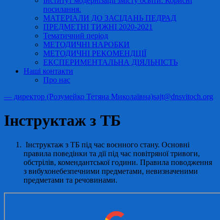
Інститут модернізації змісту освіти. Корисні
посилання.
МАТЕРІАЛИ ДО ЗАСІДАНЬ ПЕДРАД
ПРЕДМЕТНІ ТИЖНІ 2020-2021
Тематичний період
МЕТОДИЧНІ НАРОБКИ
МЕТОДИЧНІ РЕКОМЕНДЦІЇ
ЕКСПЕРИМЕНТАЛЬНА ДІЯЛЬНІСТЬ
Наші контакти
Про нас
— директор (Розумейко Тетяна Миколаївна)
sajt@dnsvitoch.org
Інструктаж з ТБ
Інструктаж з ТБ під час воєнного стану. Основні
правила поведінки та дії під час повітряної тривоги,
обстрілів, комендантської години. Правила поводження
з вибухонебезпечними предметами, невизначеними
предметами та речовинами.