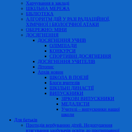
Харчування в закладі
ШКІЛЬНА МЕРЕЖА
БІБЛІОТЕКА
АЛГОРИТМ ДІЙ У РАЗІ РАДІАЦІЙНОЇ,
ХІМІЧНОЇ І БІОЛОГІЧНОЇ АТАКИ
ОБЕРЕЖНО: МІНИ
ДОСЯГНЕННЯ
ДОСЯГНЕННЯ УЧНІВ
ОЛІМПІАДИ
КОНКУРСИ
СПОРТИВНІ ДОСЯГНЕННЯ
ДОСЯГНЕННЯ УЧИТЕЛІВ
Літопис
Архів новин
ШКОЛА В ПОЕЗІЇ
Блоги вчителів
ШКІЛЬНІ ДИНАСТІЇ
ВИПУСКНИКИ
ЗІРКОВІ ВИПУСКНИКИ
МЕДАЛІСТИ
Учителі – випускники нашої
школи
Для батьків
Протидія вербуванню дітей. Недопущення
втягування здобувачів освіти до протиправної