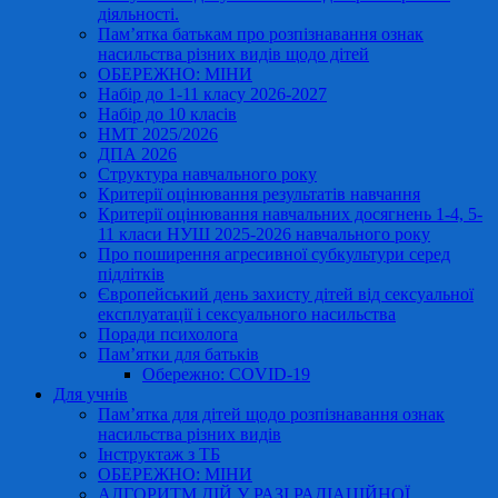
діяльності.
Пам’ятка батькам про розпізнавання ознак
насильства різних видів щодо дітей
ОБЕРЕЖНО: МІНИ
Набір до 1-11 класу 2026-2027
Набір до 10 класів
НМТ 2025/2026
ДПА 2026
Структура навчального року
Критерії оцінювання результатів навчання
Критерії оцінювання навчальних досягнень 1-4, 5-
11 класи НУШ 2025-2026 навчального року
Про поширення агресивної субкультури серед
підлітків
Європейський день захисту дітей від сексуальної
експлуатації і сексуального насильства
Поради психолога
Пам’ятки для батьків
Обережно: COVID-19
Для учнів
Пам’ятка для дітей щодо розпізнавання ознак
насильства різних видів
Інструктаж з ТБ
ОБЕРЕЖНО: МІНИ
АЛГОРИТМ ДІЙ У РАЗІ РАДІАЦІЙНОЇ,