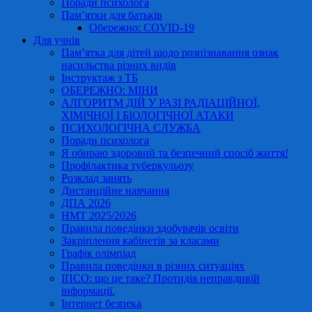
Поради психолога
Пам’ятки для батьків
Обережно: COVID-19
Для учнів
Пам’ятка для дітей щодо розпізнавання ознак
насильства різних видів
Інструктаж з ТБ
ОБЕРЕЖНО: МІНИ
АЛГОРИТМ ДІЙ У РАЗІ РАДІАЦІЙНОЇ,
ХІМІЧНОЇ І БІОЛОГІЧНОЇ АТАКИ
ПСИХОЛОГІЧНА СЛУЖБА
Поради психолога
Я обираю здоровий та безпечний спосіб життя!
Профілактика туберкульозу
Розклад занять
Дистанційне навчання
ДПА 2026
НМТ 2025/2026
Правила поведінки здобувачів освіти
Закріплення кабінетів за класами
Графік олімпіад
Правила поведінки в різних ситуаціях
ІПСО: що це таке? Протидія неправдивій
інформації.
Інтернет безпека