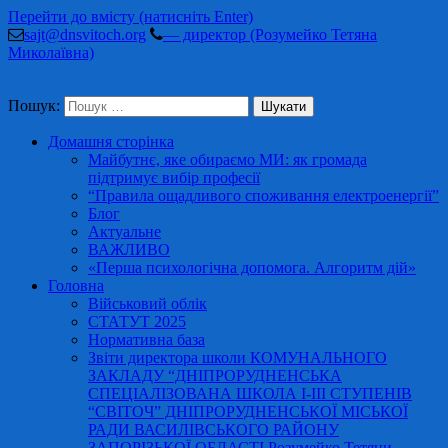
Перейти до вмісту (натисніть Enter)
sajt@dnsvitoch.org
— директор (Розумейко Тетяна
Миколаївна)
Пошук:
Домашня сторінка
Майбутнє, яке обираємо МИ: як громада
підтримує вибір професії
“Правила ощадливого споживання електроенергії”
Блог
Актуальне
ВАЖЛИВО
«Перша психологічна допомога. Алгоритм дій»
Головна
Військовий облік
СТАТУТ 2025
Нормативна база
Звіти директора школи КОМУНАЛЬНОГО
ЗАКЛАДУ “ДНІПРОРУДНЕНСЬКА
СПЕЦІАЛІЗОВАНА ШКОЛА І-ІІІ СТУПЕНІВ
“СВІТОЧ” ДНІПРОРУДНЕНСЬКОЇ МІСЬКОЇ
РАДИ ВАСИЛІВСЬКОГО РАЙОНУ
ЗАПОРІЗЬКОЇ ОБЛАСТІ Розумейко Тетяни