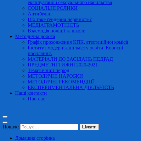
експлуатації і сексуального насильства
СОЦІАЛЬНІ РОЛИКИ
Антибулінг
Що таке ґендерна нерівність?
МЕДІАГРАМОТНІСТЬ
Взаємодія поліції та школи
Методична робота
Графік проходження КПК, атестаційної комісії
Інститут модернізації змісту освіти. Корисні
посилання.
МАТЕРІАЛИ ДО ЗАСІДАНЬ ПЕДРАД
ПРЕДМЕТНІ ТИЖНІ 2020-2021
Тематичний період
МЕТОДИЧНІ НАРОБКИ
МЕТОДИЧНІ РЕКОМЕНДЦІЇ
ЕКСПЕРИМЕНТАЛЬНА ДІЯЛЬНІСТЬ
Наші контакти
Про нас
Пошук:
Домашня сторінка