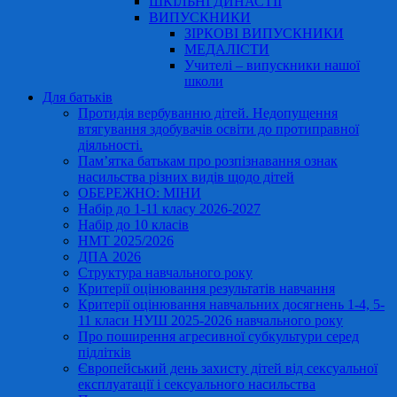
ШКІЛЬНІ ДИНАСТІЇ
ВИПУСКНИКИ
ЗІРКОВІ ВИПУСКНИКИ
МЕДАЛІСТИ
Учителі – випускники нашої
школи
Для батьків
Протидія вербуванню дітей. Недопущення
втягування здобувачів освіти до протиправної
діяльності.
Пам’ятка батькам про розпізнавання ознак
насильства різних видів щодо дітей
ОБЕРЕЖНО: МІНИ
Набір до 1-11 класу 2026-2027
Набір до 10 класів
НМТ 2025/2026
ДПА 2026
Структура навчального року
Критерії оцінювання результатів навчання
Критерії оцінювання навчальних досягнень 1-4, 5-
11 класи НУШ 2025-2026 навчального року
Про поширення агресивної субкультури серед
підлітків
Європейський день захисту дітей від сексуальної
експлуатації і сексуального насильства