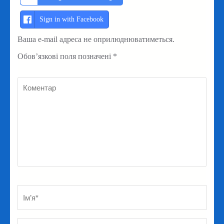
Sign in with Facebook
Ваша e-mail адреса не оприлюднюватиметься.
Обов’язкові поля позначені
*
Коментар
Ім’я
*
Em
Ве