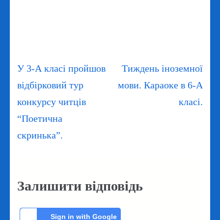
Навігація
У 3-А класі пройшов
Тиждень іноземної
записів
відбірковий тур
мови. Караоке в 6-А
конкурсу читців
класі.
“Поетична
скринька”.
Залишити відповідь
Sign in with Google