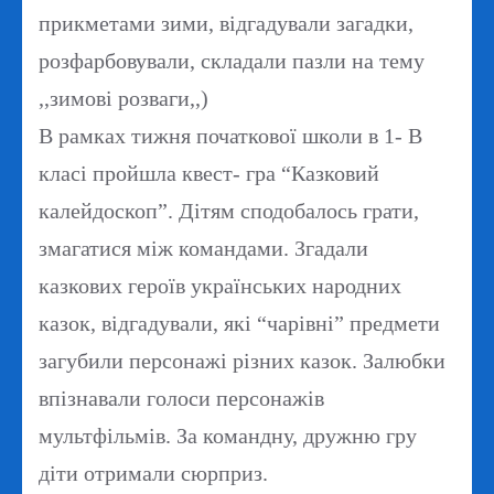
прикметами зими, відгадували загадки,
розфарбовували, складали пазли на тему
,,зимові розваги,,)
В рамках тижня початкової школи в 1- В
класі пройшла квест- гра “Казковий
калейдоскоп”. Дітям сподобалось грати,
змагатися між командами. Згадали
казкових героїв українських народних
казок, відгадували, які “чарівні” предмети
загубили персонажі різних казок. Залюбки
впізнавали голоси персонажів
мультфільмів. За командну, дружню гру
діти отримали сюрприз.