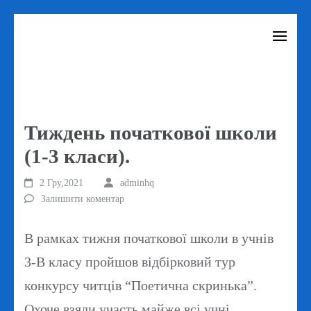
Перейти
до
вмісту
(натисніть
Enter)
Тиждень початкової школи
(1-3 класи).
2 Гру,2021
adminhq
Залишити коментар
В рамках тижня початкової школи в учнів
3-В класу пройшов відбірковий тур
конкурсу читців “Поетична скринька”.
Охоче взяли участь майже всі учні…