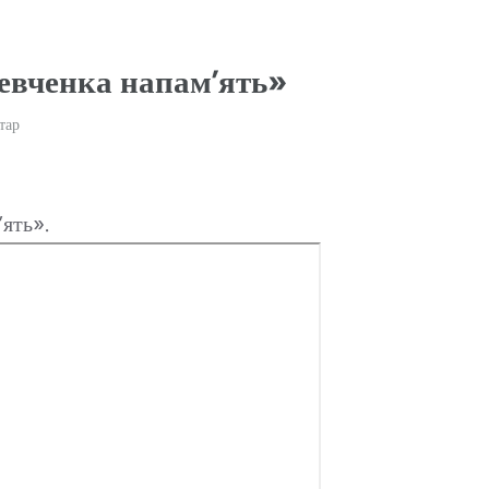
евченка напам’ять»
тар
ять».