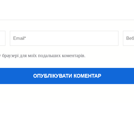
Email
*
Вебс
у браузері для моїх подальших коментарів.