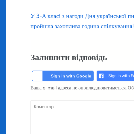
Навігація
У 3-А класі з нагоди Дня української п
записів
пройшла захоплива година спілкування!
Залишити відповідь
Sign in with 
Sign in with Google
Ваша e-mail адреса не оприлюднюватиметься.
Об
Коментар