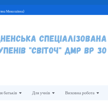
тяна Миколаївна)
я батьків
Для учнів
Виховна робота