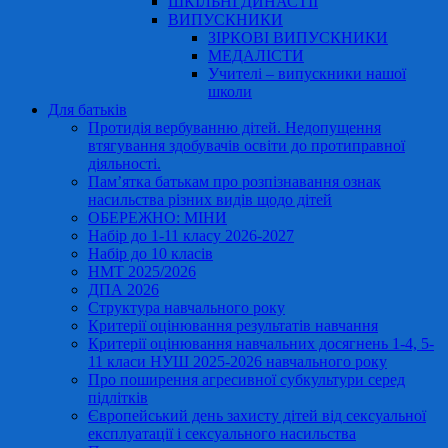
ШКІЛЬНІ ДИНАСТІЇ
ВИПУСКНИКИ
ЗІРКОВІ ВИПУСКНИКИ
МЕДАЛІСТИ
Учителі – випускники нашої
школи
Для батьків
Протидія вербуванню дітей. Недопущення
втягування здобувачів освіти до протиправної
діяльності.
Пам’ятка батькам про розпізнавання ознак
насильства різних видів щодо дітей
ОБЕРЕЖНО: МІНИ
Набір до 1-11 класу 2026-2027
Набір до 10 класів
НМТ 2025/2026
ДПА 2026
Структура навчального року
Критерії оцінювання результатів навчання
Критерії оцінювання навчальних досягнень 1-4, 5-
11 класи НУШ 2025-2026 навчального року
Про поширення агресивної субкультури серед
підлітків
Європейський день захисту дітей від сексуальної
експлуатації і сексуального насильства