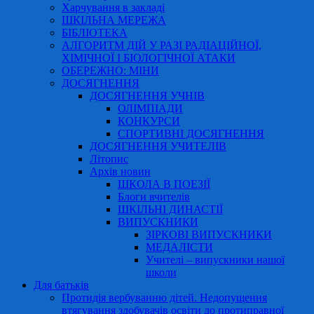
Харчування в закладі
ШКІЛЬНА МЕРЕЖА
БІБЛІОТЕКА
АЛГОРИТМ ДІЙ У РАЗІ РАДІАЦІЙНОЇ,
ХІМІЧНОЇ І БІОЛОГІЧНОЇ АТАКИ
ОБЕРЕЖНО: МІНИ
ДОСЯГНЕННЯ
ДОСЯГНЕННЯ УЧНІВ
ОЛІМПІАДИ
КОНКУРСИ
СПОРТИВНІ ДОСЯГНЕННЯ
ДОСЯГНЕННЯ УЧИТЕЛІВ
Літопис
Архів новин
ШКОЛА В ПОЕЗІЇ
Блоги вчителів
ШКІЛЬНІ ДИНАСТІЇ
ВИПУСКНИКИ
ЗІРКОВІ ВИПУСКНИКИ
МЕДАЛІСТИ
Учителі – випускники нашої
школи
Для батьків
Протидія вербуванню дітей. Недопущення
втягування здобувачів освіти до протиправної