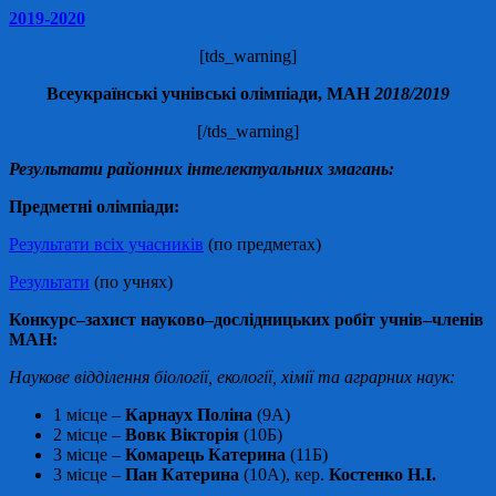
2019-2020
[tds_warning]
Всеукраїнські учнівські олімпіади, МАН
2018/2019
[/tds_warning]
Результати районних інтелектуальних змагань:
Предметні олімпіади:
Результати всіх учасників
(по предметах)
Результати
(по учнях)
Конкурс–захист науково–дослідницьких робіт учнів–членів
МАН:
Наукове відділення
біології, екології, хімії та аграрних наук
:
1 місце –
Карнаух Поліна
(9А)
2 місце –
Вовк Вікторія
(10Б)
3 місце –
Комарець Катерина
(11Б)
3 місце –
Пан Катерина
(10А), кер.
Костенко Н.І.