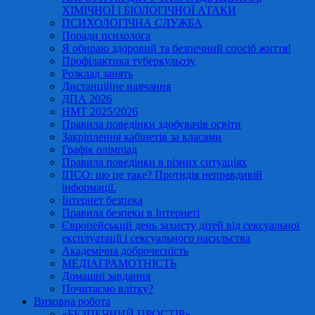
ХІМІЧНОЇ І БІОЛОГІЧНОЇ АТАКИ
ПСИХОЛОГІЧНА СЛУЖБА
Поради психолога
Я обираю здоровий та безпечний спосіб життя!
Профілактика туберкульозу
Розклад занять
Дистанційне навчання
ДПА 2026
НМТ 2025/2026
Правила поведінки здобувачів освіти
Закріплення кабінетів за класами
Графік олімпіад
Правила поведінки в різних ситуаціях
ІПСО: що це таке? Протидія неправдивій
інформації.
Інтернет безпека
Правила безпеки в Інтернеті
Європейський день захисту дітей від сексуальної
експлуатації і сексуального насильства
Академічна доброчесність
МЕДІАГРАМОТНІСТЬ
Домашні завдання
Почитаємо влітку?
Виховна робота
«БЕЗПЕЧНИЙ ПРОСТІР»