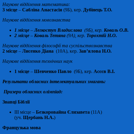
Наукове відділення математика:
3 місце
–
Сабліна Анастасія
(9Б), кер.
Дубінець Т.О.
Наукове відділення мовознавства
1 місце
–
Легкоступ Владислава
(9Б), кер.
Коваль О.В.
2 місце
–
Коваль Тетяна
(9А), кер.
Торохтій Н.О.
Наукове відділення філософії та суспільствознавства
2 місце
–
Лисенко Діана
(10А), кер.
Зав’ялова Н.О.
Наукове відділення технічних наук
1 місце
–
Шевченко Павло
(9Б), кер.
Асєєв В.І.
Результати обласних інтелектуальних змагань:
Призери обласних олімпіад:
Знавці Біблії
ІІІ місце –
Безкоровайна Єлизавета
(11А)
(уч.
Щербань Н.А.
)
Французька мова