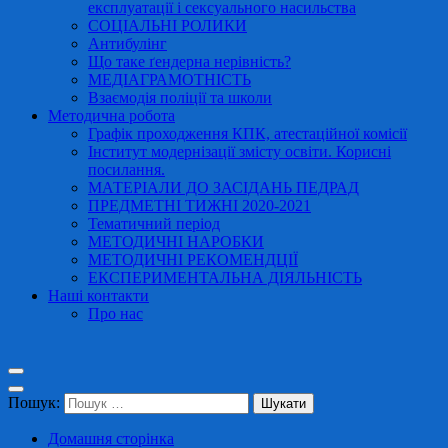
експлуатації і сексуального насильства
СОЦІАЛЬНІ РОЛИКИ
Антибулінг
Що таке ґендерна нерівність?
МЕДІАГРАМОТНІСТЬ
Взаємодія поліції та школи
Методична робота
Графік проходження КПК, атестаційної комісії
Інститут модернізації змісту освіти. Корисні
посилання.
МАТЕРІАЛИ ДО ЗАСІДАНЬ ПЕДРАД
ПРЕДМЕТНІ ТИЖНІ 2020-2021
Тематичний період
МЕТОДИЧНІ НАРОБКИ
МЕТОДИЧНІ РЕКОМЕНДЦІЇ
ЕКСПЕРИМЕНТАЛЬНА ДІЯЛЬНІСТЬ
Наші контакти
Про нас
Пошук:
Домашня сторінка