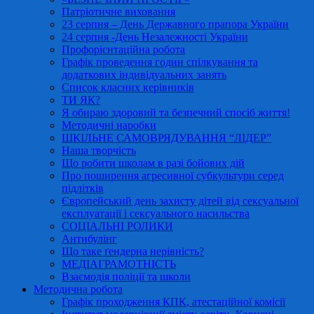
Патріотичне виховання
23 серпня – День Державного прапора України
24 серпня -День Незалежності України
Профорієнтаційна робота
Графік проведення годин спілкування та
додаткових індивідуальних занять
Список класних керівників
ТИ ЯК?
Я обираю здоровий та безпечний спосіб життя!
Методичні наробки
ШКІЛЬНЕ САМОВРЯДУВАННЯ “ЛІДЕР”
Наша творчість
Що робити школам в разі бойових дій
Про поширення агресивної субкультури серед
підлітків
Європейський день захисту дітей від сексуальної
експлуатації і сексуального насильства
СОЦІАЛЬНІ РОЛИКИ
Антибулінг
Що таке ґендерна нерівність?
МЕДІАГРАМОТНІСТЬ
Взаємодія поліції та школи
Методична робота
Графік проходження КПК, атестаційної комісії