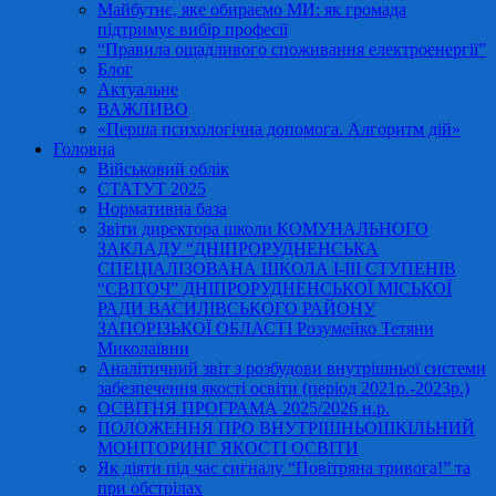
Майбутнє, яке обираємо МИ: як громада
підтримує вибір професії
“Правила ощадливого споживання електроенергії”
Блог
Актуальне
ВАЖЛИВО
«Перша психологічна допомога. Алгоритм дій»
Головна
Військовий облік
СТАТУТ 2025
Нормативна база
Звіти директора школи КОМУНАЛЬНОГО
ЗАКЛАДУ “ДНІПРОРУДНЕНСЬКА
СПЕЦІАЛІЗОВАНА ШКОЛА І-ІІІ СТУПЕНІВ
“СВІТОЧ” ДНІПРОРУДНЕНСЬКОЇ МІСЬКОЇ
РАДИ ВАСИЛІВСЬКОГО РАЙОНУ
ЗАПОРІЗЬКОЇ ОБЛАСТІ Розумейко Тетяни
Миколаївни
Аналітичний звіт з розбудови внутрішньої системи
забезпечення якості освіти (період 2021р.-2023р.)
ОСВІТНЯ ПРОГРАМА 2025/2026 н.р.
ПОЛОЖЕННЯ ПРО ВНУТРІШНЬОШКІЛЬНИЙ
МОНІТОРИНГ ЯКОСТІ ОСВІТИ
Як діяти під час сигналу “Повітряна тривога!” та
при обстрілах