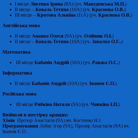
І місце
Лисенко Ірина
(8А) (уч.
Македонська М.П.
)
ІІ місце –
Коваль Тетяна
(10А) (уч.
Краснова О.В.
)
ІІІ місце –
Кротова Альвіна
(11А) (уч.
Краснова О.В.
)
Англійська
мова
ІІ місце
Ананко Олеся
(9А) (уч.
Олійник О.І.
)
ІІ місце –
Коваль Тетяна
(10А) (уч.
Завалко О.Г..
)
Математика
ІІІ місце
Бабанін Андрій
(10А) (уч.
Ракша О.С.
)
Інформатика
ІІ місце
Бабанін Андрій
(10А) (уч.
Іванов Є.О.
)
Російська мова
ІІІ місце
Рябкіна Наталя
(9А) (уч.
Чивкіна І.П.
)
Ввійшли в шестірку кращих:
Хімія
Прозор Анастасія (9А) вч. Костенко Н.І.
Програмування
Лобас Ігор (9А), Прозор Анастасія (9А) вч.
Іванов Є.О.