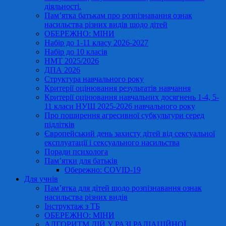
діяльності.
Пам’ятка батькам про розпізнавання ознак
насильства різних видів щодо дітей
ОБЕРЕЖНО: МІНИ
Набір до 1-11 класу 2026-2027
Набір до 10 класів
НМТ 2025/2026
ДПА 2026
Структура навчального року
Критерії оцінювання результатів навчання
Критерії оцінювання навчальних досягнень 1-4, 5-
11 класи НУШ 2025-2026 навчального року
Про поширення агресивної субкультури серед
підлітків
Європейський день захисту дітей від сексуальної
експлуатації і сексуального насильства
Поради психолога
Пам’ятки для батьків
Обережно: COVID-19
Для учнів
Пам’ятка для дітей щодо розпізнавання ознак
насильства різних видів
Інструктаж з ТБ
ОБЕРЕЖНО: МІНИ
АЛГОРИТМ ДІЙ У РАЗІ РАДІАЦІЙНОЇ,