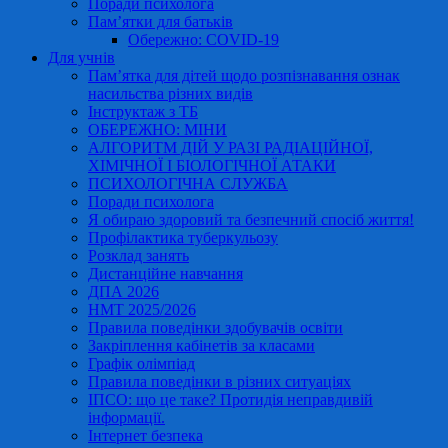
Поради психолога
Пам’ятки для батьків
Обережно: COVID-19
Для учнів
Пам’ятка для дітей щодо розпізнавання ознак
насильства різних видів
Інструктаж з ТБ
ОБЕРЕЖНО: МІНИ
АЛГОРИТМ ДІЙ У РАЗІ РАДІАЦІЙНОЇ,
ХІМІЧНОЇ І БІОЛОГІЧНОЇ АТАКИ
ПСИХОЛОГІЧНА СЛУЖБА
Поради психолога
Я обираю здоровий та безпечний спосіб життя!
Профілактика туберкульозу
Розклад занять
Дистанційне навчання
ДПА 2026
НМТ 2025/2026
Правила поведінки здобувачів освіти
Закріплення кабінетів за класами
Графік олімпіад
Правила поведінки в різних ситуаціях
ІПСО: що це таке? Протидія неправдивій
інформації.
Інтернет безпека