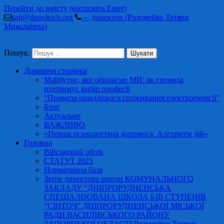
Перейти до вмісту (натисніть Enter)
sajt@dnsvitoch.org
— директор (Розумейко Тетяна
Миколаївна)
Пошук:
Домашня сторінка
Майбутнє, яке обираємо МИ: як громада
підтримує вибір професії
“Правила ощадливого споживання електроенергії”
Блог
Актуальне
ВАЖЛИВО
«Перша психологічна допомога. Алгоритм дій»
Головна
Військовий облік
СТАТУТ 2025
Нормативна база
Звіти директора школи КОМУНАЛЬНОГО
ЗАКЛАДУ “ДНІПРОРУДНЕНСЬКА
СПЕЦІАЛІЗОВАНА ШКОЛА І-ІІІ СТУПЕНІВ
“СВІТОЧ” ДНІПРОРУДНЕНСЬКОЇ МІСЬКОЇ
РАДИ ВАСИЛІВСЬКОГО РАЙОНУ
ЗАПОРІЗЬКОЇ ОБЛАСТІ Розумейко Тетяни