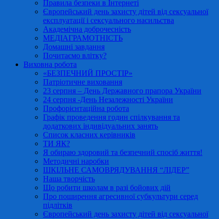
Правила безпеки в Інтернеті
Європейський день захисту дітей від сексуальної
експлуатації і сексуального насильства
Академічна доброчесність
МЕДІАГРАМОТНІСТЬ
Домашні завдання
Почитаємо влітку?
Виховна робота
«БЕЗПЕЧНИЙ ПРОСТІР»
Патріотичне виховання
23 серпня – День Державного прапора України
24 серпня -День Незалежності України
Профорієнтаційна робота
Графік проведення годин спілкування та
додаткових індивідуальних занять
Список класних керівників
ТИ ЯК?
Я обираю здоровий та безпечний спосіб життя!
Методичні наробки
ШКІЛЬНЕ САМОВРЯДУВАННЯ “ЛІДЕР”
Наша творчість
Що робити школам в разі бойових дій
Про поширення агресивної субкультури серед
підлітків
Європейський день захисту дітей від сексуальної