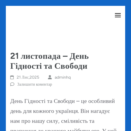
Перейти
до
вмісту
(натисніть
Enter)
21 листопада – День
Гідності та Свободи
21 Лис,2025
adminhq
Залишити коментар
День Гідності та Свободи – це особливий
день для кожного українця. Він нагадує
нам про нашу силу, сміливість та
прагнення до кращого майбутнього. У цей