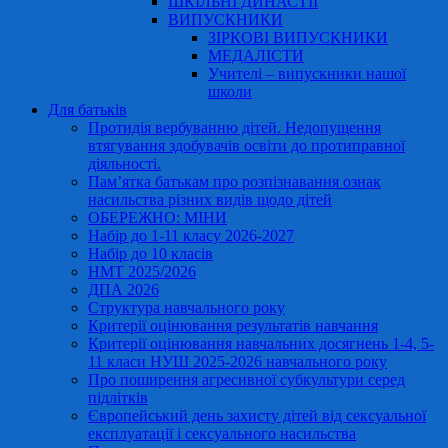
ШКІЛЬНІ ДИНАСТІЇ
ВИПУСКНИКИ
ЗІРКОВІ ВИПУСКНИКИ
МЕДАЛІСТИ
Учителі – випускники нашої
школи
Для батьків
Протидія вербуванню дітей. Недопущення
втягування здобувачів освіти до протиправної
діяльності.
Пам’ятка батькам про розпізнавання ознак
насильства різних видів щодо дітей
ОБЕРЕЖНО: МІНИ
Набір до 1-11 класу 2026-2027
Набір до 10 класів
НМТ 2025/2026
ДПА 2026
Структура навчального року
Критерії оцінювання результатів навчання
Критерії оцінювання навчальних досягнень 1-4, 5-
11 класи НУШ 2025-2026 навчального року
Про поширення агресивної субкультури серед
підлітків
Європейський день захисту дітей від сексуальної
експлуатації і сексуального насильства