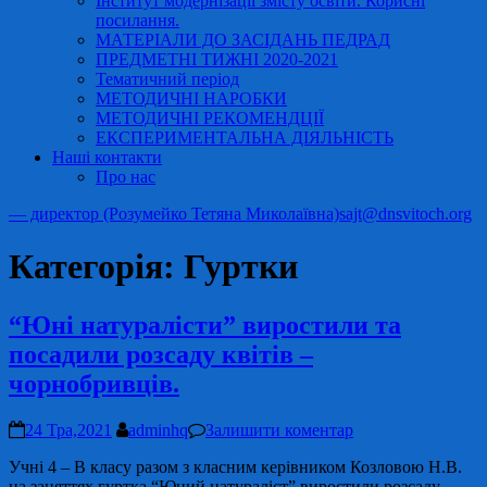
Інститут модернізації змісту освіти. Корисні
посилання.
МАТЕРІАЛИ ДО ЗАСІДАНЬ ПЕДРАД
ПРЕДМЕТНІ ТИЖНІ 2020-2021
Тематичний період
МЕТОДИЧНІ НАРОБКИ
МЕТОДИЧНІ РЕКОМЕНДЦІЇ
ЕКСПЕРИМЕНТАЛЬНА ДІЯЛЬНІСТЬ
Наші контакти
Про нас
— директор (Розумейко Тетяна Миколаївна)
sajt@dnsvitoch.org
Категорія:
Гуртки
“Юні натуралісти” виростили та
посадили розсаду квітів –
чорнобривців.
24 Тра,2021
adminhq
Залишити коментар
Учні 4 – В класу разом з класним керівником Козловою Н.В.
на заняттях гуртка “Юний натураліст” виростили розсаду