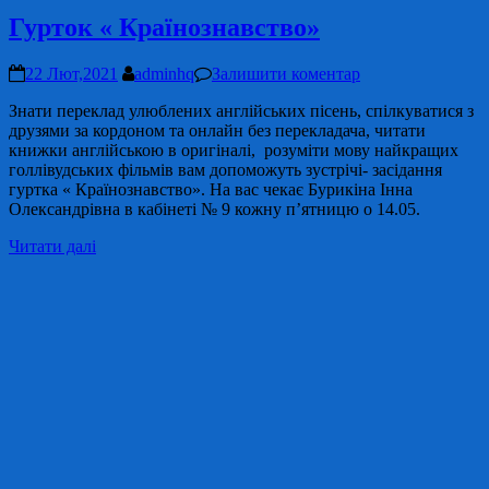
Гурток « Країнознавство»
22 Лют,2021
adminhq
Залишити коментар
Знати переклад улюблених англійських пісень, спілкуватися з
друзями за кордоном та онлайн без перекладача, читати
книжки англійською в оригіналі, розуміти мову найкращих
голлівудських фільмів вам допоможуть зустрічі- засідання
гуртка « Країнознавство». На вас чекає Бурикіна Інна
Олександрівна в кабінеті № 9 кожну п’ятницю о 14.05.
Читати далі