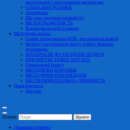
експлуатації і сексуального насильства
СОЦІАЛЬНІ РОЛИКИ
Антибулінг
Що таке ґендерна нерівність?
МЕДІАГРАМОТНІСТЬ
Взаємодія поліції та школи
Методична робота
Графік проходження КПК, атестаційної комісії
Інститут модернізації змісту освіти. Корисні
посилання.
МАТЕРІАЛИ ДО ЗАСІДАНЬ ПЕДРАД
ПРЕДМЕТНІ ТИЖНІ 2020-2021
Тематичний період
МЕТОДИЧНІ НАРОБКИ
МЕТОДИЧНІ РЕКОМЕНДЦІЇ
ЕКСПЕРИМЕНТАЛЬНА ДІЯЛЬНІСТЬ
Наші контакти
Про нас
Пошук:
Домашня сторінка