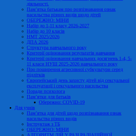
діяльності.
Пам’ятка батькам про розпізнавання ознак
насильства різних видів щодо дітей
ОБЕРЕЖНО: МІНИ
Набір до 1-11 класу 2026-2027
Набір до 10 класів
НМТ 2025/2026
ДПА 2026
Структура навчального року
Критерії оцінювання результатів навчання
Критерії оцінювання навчальних досягнень 1-4, 5-
11 класи НУШ 2025-2026 навчального року
Про поширення агресивної субкультури серед
підлітків
Європейський день захисту дітей від сексуальної
експлуатації і сексуального насильства
Поради психолога
Пам’ятки для батьків
Обережно: COVID-19
Для учнів
Пам’ятка для дітей щодо розпізнавання ознак
насильства різних видів
Інструктаж з ТБ
ОБЕРЕЖНО: МІНИ
АЛГОРИТМ ДІЙ У РАЗІ РАДІАЦІЙНОЇ,