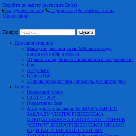
Перейти до вмісту (натисніть Enter)
sajt@dnsvitoch.org
— директор (Розумейко Тетяна
Миколаївна)
Пошук:
Домашня сторінка
Майбутнє, яке обираємо МИ: як громада
підтримує вибір професії
“Правила ощадливого споживання електроенергії”
Блог
Актуальне
ВАЖЛИВО
«Перша психологічна допомога. Алгоритм дій»
Головна
Військовий облік
СТАТУТ 2025
Нормативна база
Звіти директора школи КОМУНАЛЬНОГО
ЗАКЛАДУ “ДНІПРОРУДНЕНСЬКА
СПЕЦІАЛІЗОВАНА ШКОЛА І-ІІІ СТУПЕНІВ
“СВІТОЧ” ДНІПРОРУДНЕНСЬКОЇ МІСЬКОЇ
РАДИ ВАСИЛІВСЬКОГО РАЙОНУ
ЗАПОРІЗЬКОЇ ОБЛАСТІ Розумейко Тетяни