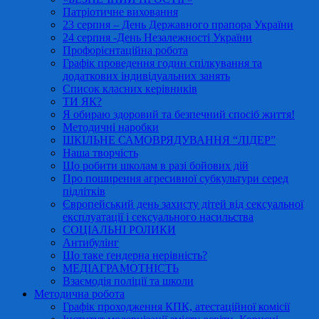
Патріотичне виховання
23 серпня – День Державного прапора України
24 серпня -День Незалежності України
Профорієнтаційна робота
Графік проведення годин спілкування та
додаткових індивідуальних занять
Список класних керівників
ТИ ЯК?
Я обираю здоровий та безпечний спосіб життя!
Методичні наробки
ШКІЛЬНЕ САМОВРЯДУВАННЯ “ЛІДЕР”
Наша творчість
Що робити школам в разі бойових дій
Про поширення агресивної субкультури серед
підлітків
Європейський день захисту дітей від сексуальної
експлуатації і сексуального насильства
СОЦІАЛЬНІ РОЛИКИ
Антибулінг
Що таке ґендерна нерівність?
МЕДІАГРАМОТНІСТЬ
Взаємодія поліції та школи
Методична робота
Графік проходження КПК, атестаційної комісії