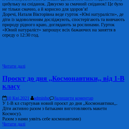
цибульку на сніданок. Дякуємо за смачний сніданок! Це було
не тільки смачно, а й корисно для здоров’я!
Доречі, Наталя Вікторівна веде гурток «Юні натуралісти», де
діти із задоволенням досліджують, спостерігають та вивчають
природу рідного краю, доглядають за рослинами. Гурток
«Юний натураліст» запрошує всіх бажаючих на заняття в
середу о 12:30 год.
Читати далі
Проєкт до дня ,,Космонавтики,, від 1-В
класу
10 Кві,2021
adminhq
Залишити коментар
У 1-В кл стартував новий проєкт до дня ,,Космонавтики,,.
Діти активно разом з батьками виготовляють макети
Космосу).
Разом з нами уявіть себе космонавтами)
Читати далі