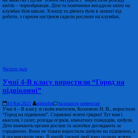
квітів – чорнобривців. Діти та помічники висадили квіти на
клумбах біля школи. Хлопці та дівчата були в захваті від
роботи, з гарним настроєм садили рослини на клумбах.
Читати далі
Учні 4-В класу виростили “Город на
підвіконні”
10 Кві,2021
adminhq
Залишити коментар
Учні 4 – В класу зі своїм вчителем, Козловою Н. В., виростили
“Город на підвіконні”. Справжні зелені грядки! Тут вам і
квасоля, і салат, розсада огірків, кімнатних помідорів, цибуля.
Діти вивчають органи рослин та залюбки доглядають за
городиною. Вони не тільки виростили цибулю на підвіконні, а
й посмакували нею. В нашій їдальні люб’язно подали зелену