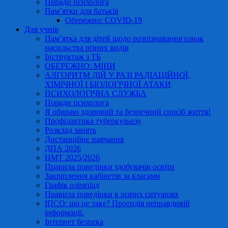
Поради психолога
Пам’ятки для батьків
Обережно: COVID-19
Для учнів
Пам’ятка для дітей щодо розпізнавання ознак
насильства різних видів
Інструктаж з ТБ
ОБЕРЕЖНО: МІНИ
АЛГОРИТМ ДІЙ У РАЗІ РАДІАЦІЙНОЇ,
ХІМІЧНОЇ І БІОЛОГІЧНОЇ АТАКИ
ПСИХОЛОГІЧНА СЛУЖБА
Поради психолога
Я обираю здоровий та безпечний спосіб життя!
Профілактика туберкульозу
Розклад занять
Дистанційне навчання
ДПА 2026
НМТ 2025/2026
Правила поведінки здобувачів освіти
Закріплення кабінетів за класами
Графік олімпіад
Правила поведінки в різних ситуаціях
ІПСО: що це таке? Протидія неправдивій
інформації.
Інтернет безпека