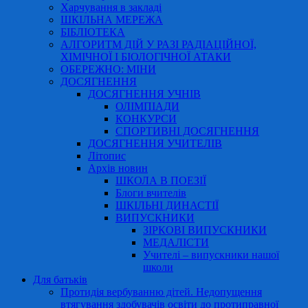
Харчування в закладі
ШКІЛЬНА МЕРЕЖА
БІБЛІОТЕКА
АЛГОРИТМ ДІЙ У РАЗІ РАДІАЦІЙНОЇ,
ХІМІЧНОЇ І БІОЛОГІЧНОЇ АТАКИ
ОБЕРЕЖНО: МІНИ
ДОСЯГНЕННЯ
ДОСЯГНЕННЯ УЧНІВ
ОЛІМПІАДИ
КОНКУРСИ
СПОРТИВНІ ДОСЯГНЕННЯ
ДОСЯГНЕННЯ УЧИТЕЛІВ
Літопис
Архів новин
ШКОЛА В ПОЕЗІЇ
Блоги вчителів
ШКІЛЬНІ ДИНАСТІЇ
ВИПУСКНИКИ
ЗІРКОВІ ВИПУСКНИКИ
МЕДАЛІСТИ
Учителі – випускники нашої
школи
Для батьків
Протидія вербуванню дітей. Недопущення
втягування здобувачів освіти до протиправної