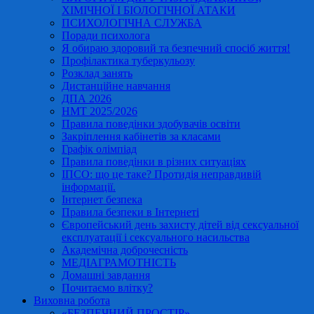
ХІМІЧНОЇ І БІОЛОГІЧНОЇ АТАКИ
ПСИХОЛОГІЧНА СЛУЖБА
Поради психолога
Я обираю здоровий та безпечний спосіб життя!
Профілактика туберкульозу
Розклад занять
Дистанційне навчання
ДПА 2026
НМТ 2025/2026
Правила поведінки здобувачів освіти
Закріплення кабінетів за класами
Графік олімпіад
Правила поведінки в різних ситуаціях
ІПСО: що це таке? Протидія неправдивій
інформації.
Інтернет безпека
Правила безпеки в Інтернеті
Європейський день захисту дітей від сексуальної
експлуатації і сексуального насильства
Академічна доброчесність
МЕДІАГРАМОТНІСТЬ
Домашні завдання
Почитаємо влітку?
Виховна робота
«БЕЗПЕЧНИЙ ПРОСТІР»