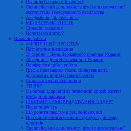
Правила безпеки в Інтернеті
Європейський день захисту дітей від сексуальної
експлуатації і сексуального насильства
Академічна доброчесність
МЕДІАГРАМОТНІСТЬ
Домашні завдання
Почитаємо влітку?
Виховна робота
«БЕЗПЕЧНИЙ ПРОСТІР»
Патріотичне виховання
23 серпня – День Державного прапора України
24 серпня -День Незалежності України
Профорієнтаційна робота
Графік проведення годин спілкування та
додаткових індивідуальних занять
Список класних керівників
ТИ ЯК?
Я обираю здоровий та безпечний спосіб життя!
Методичні наробки
ШКІЛЬНЕ САМОВРЯДУВАННЯ “ЛІДЕР”
Наша творчість
Що робити школам в разі бойових дій
Про поширення агресивної субкультури серед
підлітків
Європейський день захисту дітей від сексуальної