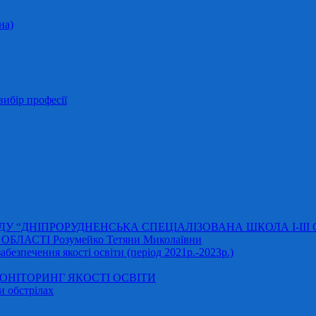
на)
ибір професії
АДУ “ДНІПРОРУДНЕНСЬКА СПЕЦІАЛІЗОВАНА ШКОЛА І-ІІІ
ЛАСТІ Розумейко Тетяни Миколаївни
безпечення якості освіти (період 2021р.-2023р.)
НІТОРИНГ ЯКОСТІ ОСВІТИ
и обстрілах