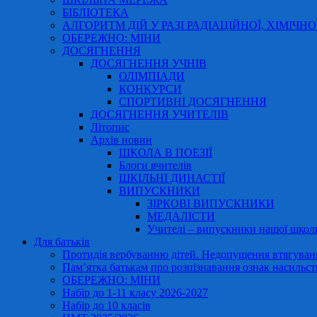
БІБЛІОТЕКА
АЛГОРИТМ ДІЙ У РАЗІ РАДІАЦІЙНОЇ, ХІМІЧНО
ОБЕРЕЖНО: МІНИ
ДОСЯГНЕННЯ
ДОСЯГНЕННЯ УЧНІВ
ОЛІМПІАДИ
КОНКУРСИ
СПОРТИВНІ ДОСЯГНЕННЯ
ДОСЯГНЕННЯ УЧИТЕЛІВ
Літопис
Архів новин
ШКОЛА В ПОЕЗІЇ
Блоги вчителів
ШКІЛЬНІ ДИНАСТІЇ
ВИПУСКНИКИ
ЗІРКОВІ ВИПУСКНИКИ
МЕДАЛІСТИ
Учителі – випускники нашої школ
Для батьків
Протидія вербуванню дітей. Недопущення втягування
Пам’ятка батькам про розпізнавання ознак насильст
ОБЕРЕЖНО: МІНИ
Набір до 1-11 класу 2026-2027
Набір до 10 класів