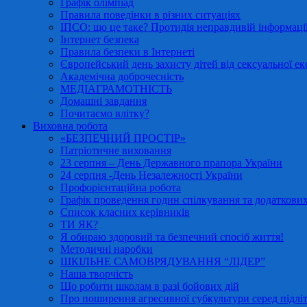
Графік олімпіад
Правила поведінки в різних ситуаціях
ІПСО: що це таке? Протидія неправдивій інформації
Інтернет безпека
Правила безпеки в Інтернеті
Європейський день захисту дітей від сексуальної ек
Академічна доброчесність
МЕДІАГРАМОТНІСТЬ
Домашні завдання
Почитаємо влітку?
Виховна робота
«БЕЗПЕЧНИЙ ПРОСТІР»
Патріотичне виховання
23 серпня – День Державного прапора України
24 серпня -День Незалежності України
Профорієнтаційна робота
Графік проведення годин спілкування та додаткових
Список класних керівників
ТИ ЯК?
Я обираю здоровий та безпечний спосіб життя!
Методичні наробки
ШКІЛЬНЕ САМОВРЯДУВАННЯ “ЛІДЕР”
Наша творчість
Що робити школам в разі бойових дій
Про поширення агресивної субкультури серед підліт