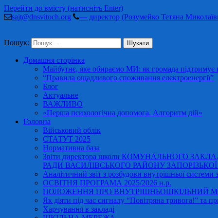
Перейти до вмісту (натисніть Enter)
sajt@dnsvitoch.org
— директор (Розумейко Тетяна Миколаїв
Пошук:
Домашня сторінка
Майбутнє, яке обираємо МИ: як громада підтримує в
“Правила ощадливого споживання електроенергії”
Блог
Актуальне
ВАЖЛИВО
«Перша психологічна допомога. Алгоритм дій»
Головна
Військовий облік
СТАТУТ 2025
Нормативна база
Звіти директора школи КОМУНАЛЬНОГО ЗАКЛ
РАДИ ВАСИЛІВСЬКОГО РАЙОНУ ЗАПОРІЗЬКОЇ ОБ
Аналітичний звіт з розбудови внутрішньої системи за
ОСВІТНЯ ПРОГРАМА 2025/2026 н.р.
ПОЛОЖЕННЯ ПРО ВНУТРІШНЬОШКІЛЬНИЙ МО
Як діяти під час сигналу “Повітряна тривога!” та пр
Харчування в закладі
ШКІЛЬНА МЕРЕЖА