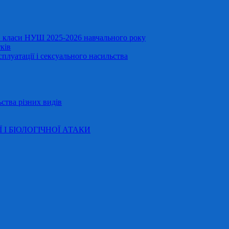
11 класи НУШ 2025-2026 навчального року
ків
сплуатації і сексуального насильства
ства різних видів
Ї І БІОЛОГІЧНОЇ АТАКИ