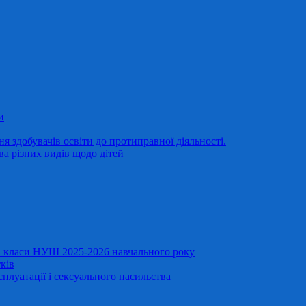
и
 здобувачів освіти до протиправної діяльності.
ва різних видів щодо дітей
11 класи НУШ 2025-2026 навчального року
ків
сплуатації і сексуального насильства