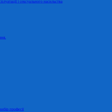
сплуатації і сексуального насильства
ння.
ибір професії