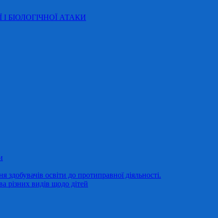
Ї І БІОЛОГІЧНОЇ АТАКИ
и
 здобувачів освіти до протиправної діяльності.
ва різних видів щодо дітей