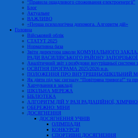
“Правила ощадливого споживання електроенергії”
Блог
Актуальне
ВАЖЛИВО
«Перша психологічна допомога. Алгоритм дій»
Головна
Військовий облік
СТАТУТ 2025
Нормативна база
Звіти директора школи КОМУНАЛЬНОГО ЗАКЛ
РАДИ ВАСИЛІВСЬКОГО РАЙОНУ ЗАПОРІЗЬКОЇ ОБ
Аналітичний звіт з розбудови внутрішньої системи за
ОСВІТНЯ ПРОГРАМА 2025/2026 н.р.
ПОЛОЖЕННЯ ПРО ВНУТРІШНЬОШКІЛЬНИЙ МО
Як діяти під час сигналу “Повітряна тривога!” та пр
Харчування в закладі
ШКІЛЬНА МЕРЕЖА
БІБЛІОТЕКА
АЛГОРИТМ ДІЙ У РАЗІ РАДІАЦІЙНОЇ, ХІМІЧНО
ОБЕРЕЖНО: МІНИ
ДОСЯГНЕННЯ
ДОСЯГНЕННЯ УЧНІВ
ОЛІМПІАДИ
КОНКУРСИ
СПОРТИВНІ ДОСЯГНЕННЯ