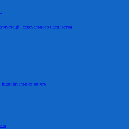
.
сплуатації і сексуального насильства
 індивідуальних занять
ків