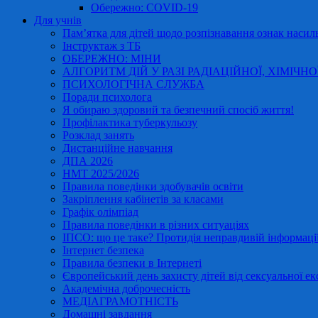
Обережно: COVID-19
Для учнів
Пам’ятка для дітей щодо розпізнавання ознак насиль
Інструктаж з ТБ
ОБЕРЕЖНО: МІНИ
АЛГОРИТМ ДІЙ У РАЗІ РАДІАЦІЙНОЇ, ХІМІЧНО
ПСИХОЛОГІЧНА СЛУЖБА
Поради психолога
Я обираю здоровий та безпечний спосіб життя!
Профілактика туберкульозу
Розклад занять
Дистанційне навчання
ДПА 2026
НМТ 2025/2026
Правила поведінки здобувачів освіти
Закріплення кабінетів за класами
Графік олімпіад
Правила поведінки в різних ситуаціях
ІПСО: що це таке? Протидія неправдивій інформації
Інтернет безпека
Правила безпеки в Інтернеті
Європейський день захисту дітей від сексуальної ек
Академічна доброчесність
МЕДІАГРАМОТНІСТЬ
Домашні завдання