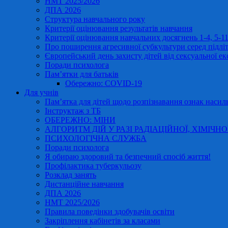
НМТ 2025/2026
ДПА 2026
Структура навчального року
Критерії оцінювання результатів навчання
Критерії оцінювання навчальних досягнень 1-4, 5-
Про поширення агресивної субкультури серед підліт
Європейський день захисту дітей від сексуальної ек
Поради психолога
Пам’ятки для батьків
Обережно: COVID-19
Для учнів
Пам’ятка для дітей щодо розпізнавання ознак насиль
Інструктаж з ТБ
ОБЕРЕЖНО: МІНИ
АЛГОРИТМ ДІЙ У РАЗІ РАДІАЦІЙНОЇ, ХІМІЧНО
ПСИХОЛОГІЧНА СЛУЖБА
Поради психолога
Я обираю здоровий та безпечний спосіб життя!
Профілактика туберкульозу
Розклад занять
Дистанційне навчання
ДПА 2026
НМТ 2025/2026
Правила поведінки здобувачів освіти
Закріплення кабінетів за класами