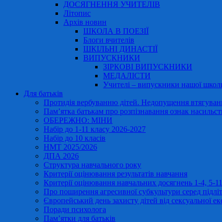
ДОСЯГНЕННЯ УЧИТЕЛІВ
Літопис
Архів новин
ШКОЛА В ПОЕЗІЇ
Блоги вчителів
ШКІЛЬНІ ДИНАСТІЇ
ВИПУСКНИКИ
ЗІРКОВІ ВИПУСКНИКИ
МЕДАЛІСТИ
Учителі – випускники нашої школ
Для батьків
Протидія вербуванню дітей. Недопущення втягування
Пам’ятка батькам про розпізнавання ознак насильст
ОБЕРЕЖНО: МІНИ
Набір до 1-11 класу 2026-2027
Набір до 10 класів
НМТ 2025/2026
ДПА 2026
Структура навчального року
Критерії оцінювання результатів навчання
Критерії оцінювання навчальних досягнень 1-4, 5-
Про поширення агресивної субкультури серед підліт
Європейський день захисту дітей від сексуальної ек
Поради психолога
Пам’ятки для батьків