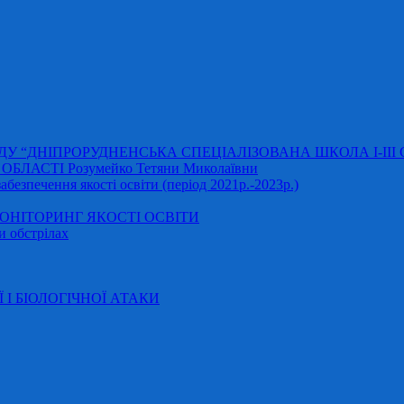
АДУ “ДНІПРОРУДНЕНСЬКА СПЕЦІАЛІЗОВАНА ШКОЛА І-ІІІ
ЛАСТІ Розумейко Тетяни Миколаївни
безпечення якості освіти (період 2021р.-2023р.)
НІТОРИНГ ЯКОСТІ ОСВІТИ
и обстрілах
Ї І БІОЛОГІЧНОЇ АТАКИ