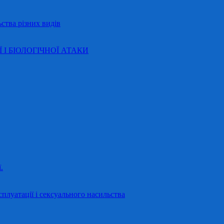
ства різних видів
Ї І БІОЛОГІЧНОЇ АТАКИ
.
сплуатації і сексуального насильства