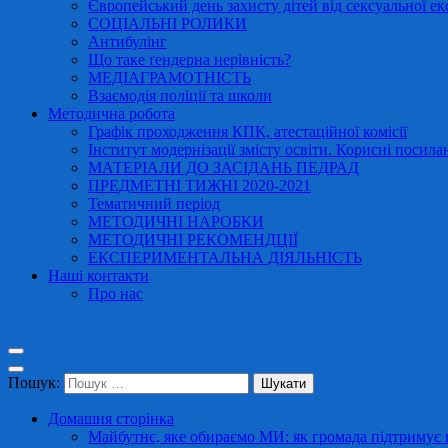
Європейський день захисту дітей від сексуальної ек
СОЦІАЛЬНІ РОЛИКИ
Антибулінг
Що таке ґендерна нерівність?
МЕДІАГРАМОТНІСТЬ
Взаємодія поліції та школи
Методична робота
Графік проходження КПК, атестаційної комісії
Інститут модернізації змісту освіти. Корисні посила
МАТЕРІАЛИ ДО ЗАСІДАНЬ ПЕДРАД
ПРЕДМЕТНІ ТИЖНІ 2020-2021
Тематичний період
МЕТОДИЧНІ НАРОБКИ
МЕТОДИЧНІ РЕКОМЕНДЦІЇ
ЕКСПЕРИМЕНТАЛЬНА ДІЯЛЬНІСТЬ
Наші контакти
Про нас
Пошук:
Домашня сторінка
Майбутнє, яке обираємо МИ: як громада підтримує в