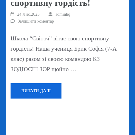
спортивну гордість!
24 Лис,2025
adminhq
Залишити коментар
Школа “Світоч” вітає свою спортивну
гордість! Наша учениця Брик Софія (7-А
клас) разом зі своєю командою КЗ
ЗОДЮСШ ЗОР щойно …
ЧИТАТИ ДАЛІ