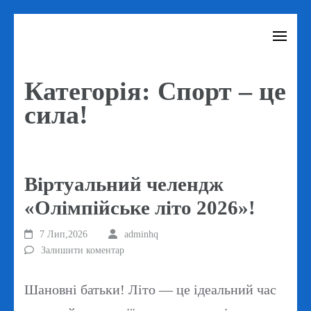
Перейти
до
вмісту
Категорія:
Спорт – це
(натисніть
сила!
Enter)
Віртуальний челендж
«Олімпійське літо 2026»!
7 Лип,2026
adminhq
Залишити коментар
Шановні батьки! Літо — це ідеальний час