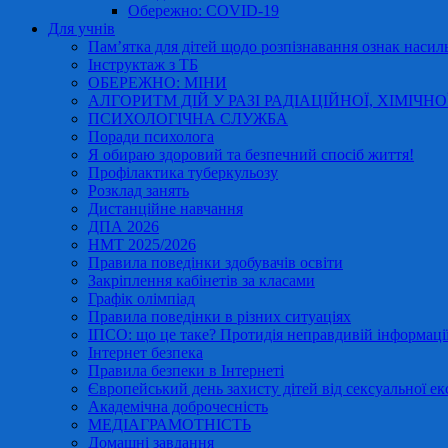
Обережно: COVID-19
Для учнів
Пам’ятка для дітей щодо розпізнавання ознак насиль
Інструктаж з ТБ
ОБЕРЕЖНО: МІНИ
АЛГОРИТМ ДІЙ У РАЗІ РАДІАЦІЙНОЇ, ХІМІЧНО
ПСИХОЛОГІЧНА СЛУЖБА
Поради психолога
Я обираю здоровий та безпечний спосіб життя!
Профілактика туберкульозу
Розклад занять
Дистанційне навчання
ДПА 2026
НМТ 2025/2026
Правила поведінки здобувачів освіти
Закріплення кабінетів за класами
Графік олімпіад
Правила поведінки в різних ситуаціях
ІПСО: що це таке? Протидія неправдивій інформації
Інтернет безпека
Правила безпеки в Інтернеті
Європейський день захисту дітей від сексуальної ек
Академічна доброчесність
МЕДІАГРАМОТНІСТЬ
Домашні завдання