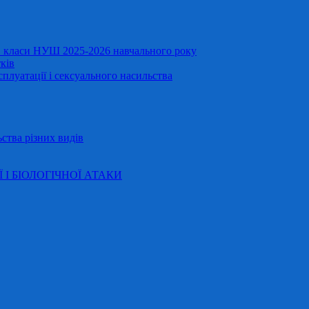
11 класи НУШ 2025-2026 навчального року
ків
сплуатації і сексуального насильства
ства різних видів
Ї І БІОЛОГІЧНОЇ АТАКИ