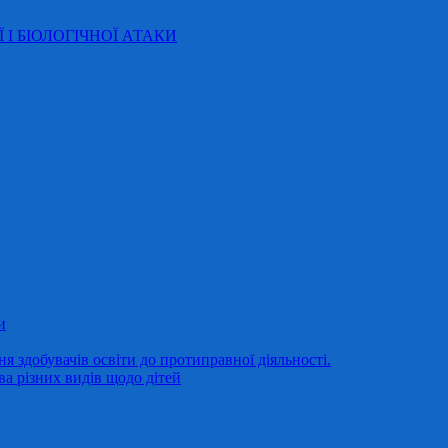
Ї І БІОЛОГІЧНОЇ АТАКИ
и
 здобувачів освіти до протиправної діяльності.
ва різних видів щодо дітей