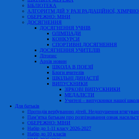
БІБЛІОТЕКА
АЛГОРИТМ ДІЙ У РАЗІ РАДІАЦІЙНОЇ, ХІМІЧНО
ОБЕРЕЖНО: МІНИ
ДОСЯГНЕННЯ
ДОСЯГНЕННЯ УЧНІВ
ОЛІМПІАДИ
КОНКУРСИ
СПОРТИВНІ ДОСЯГНЕННЯ
ДОСЯГНЕННЯ УЧИТЕЛІВ
Літопис
Архів новин
ШКОЛА В ПОЕЗІЇ
Блоги вчителів
ШКІЛЬНІ ДИНАСТІЇ
ВИПУСКНИКИ
ЗІРКОВІ ВИПУСКНИКИ
МЕДАЛІСТИ
Учителі – випускники нашої школ
Для батьків
Протидія вербуванню дітей. Недопущення втягування
Пам’ятка батькам про розпізнавання ознак насильст
ОБЕРЕЖНО: МІНИ
Набір до 1-11 класу 2026-2027
Набір до 10 класів