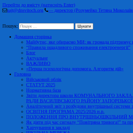
Перейти до вмісту (натисніть Enter)
sajt@dnsvitoch.org
— директор (Розумейко Тетяна Миколаїв
Пошук:
Домашня сторінка
Майбутнє, яке обираємо МИ: як громада підтримує в
“Правила ощадливого споживання електроенергії”
Блог
Актуальне
ВАЖЛИВО
«Перша психологічна допомога. Алгоритм дій»
Головна
Військовий облік
СТАТУТ 2025
Нормативна база
Звіти директора школи КОМУНАЛЬНОГО ЗАКЛ
РАДИ ВАСИЛІВСЬКОГО РАЙОНУ ЗАПОРІЗЬКОЇ ОБ
Аналітичний звіт з розбудови внутрішньої системи за
ОСВІТНЯ ПРОГРАМА 2025/2026 н.р.
ПОЛОЖЕННЯ ПРО ВНУТРІШНЬОШКІЛЬНИЙ МО
Як діяти під час сигналу “Повітряна тривога!” та пр
Харчування в закладі
ШКІЛЬНА МЕРЕЖА