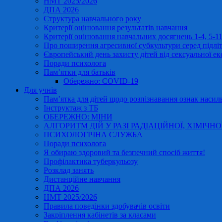
НМТ 2025/2026
ДПА 2026
Структура навчального року
Критерії оцінювання результатів навчання
Критерії оцінювання навчальних досягнень 1-4, 5-
Про поширення агресивної субкультури серед підліт
Європейський день захисту дітей від сексуальної ек
Поради психолога
Пам’ятки для батьків
Обережно: COVID-19
Для учнів
Пам’ятка для дітей щодо розпізнавання ознак насиль
Інструктаж з ТБ
ОБЕРЕЖНО: МІНИ
АЛГОРИТМ ДІЙ У РАЗІ РАДІАЦІЙНОЇ, ХІМІЧНО
ПСИХОЛОГІЧНА СЛУЖБА
Поради психолога
Я обираю здоровий та безпечний спосіб життя!
Профілактика туберкульозу
Розклад занять
Дистанційне навчання
ДПА 2026
НМТ 2025/2026
Правила поведінки здобувачів освіти
Закріплення кабінетів за класами