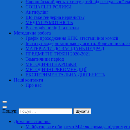
Європейський день захисту дітей від сексуальної ек
СОЦІАЛЬНІ РОЛИКИ
Антибулінг
Що таке ґендерна нерівність?
МЕДІАГРАМОТНІСТЬ
Взаємодія поліції та школи
Методична робота
Графік проходження КПК, атестаційної комісії
Інститут модернізації змісту освіти. Корисні посила
МАТЕРІАЛИ ДО ЗАСІДАНЬ ПЕДРАД
ПРЕДМЕТНІ ТИЖНІ 2020-2021
Тематичний період
МЕТОДИЧНІ НАРОБКИ
МЕТОДИЧНІ РЕКОМЕНДЦІЇ
ЕКСПЕРИМЕНТАЛЬНА ДІЯЛЬНІСТЬ
Наші контакти
Про нас
Пошук:
Домашня сторінка
Майбутнє, яке обираємо МИ: як громада підтримує в