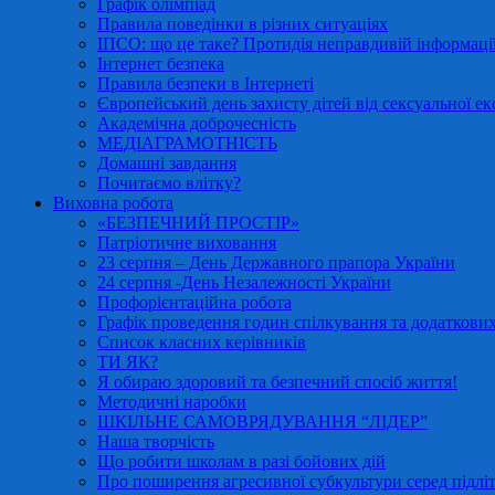
Графік олімпіад
Правила поведінки в різних ситуаціях
ІПСО: що це таке? Протидія неправдивій інформації
Інтернет безпека
Правила безпеки в Інтернеті
Європейський день захисту дітей від сексуальної ек
Академічна доброчесність
МЕДІАГРАМОТНІСТЬ
Домашні завдання
Почитаємо влітку?
Виховна робота
«БЕЗПЕЧНИЙ ПРОСТІР»
Патріотичне виховання
23 серпня – День Державного прапора України
24 серпня -День Незалежності України
Профорієнтаційна робота
Графік проведення годин спілкування та додаткових
Список класних керівників
ТИ ЯК?
Я обираю здоровий та безпечний спосіб життя!
Методичні наробки
ШКІЛЬНЕ САМОВРЯДУВАННЯ “ЛІДЕР”
Наша творчість
Що робити школам в разі бойових дій
Про поширення агресивної субкультури серед підліт