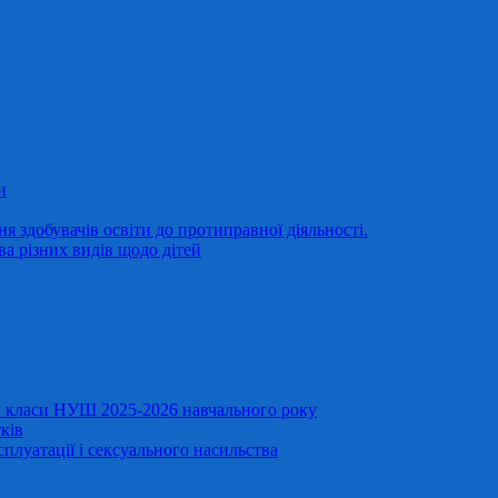
и
 здобувачів освіти до протиправної діяльності.
ва різних видів щодо дітей
11 класи НУШ 2025-2026 навчального року
ків
сплуатації і сексуального насильства