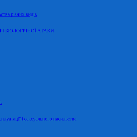
ства різних видів
Ї І БІОЛОГІЧНОЇ АТАКИ
.
сплуатації і сексуального насильства