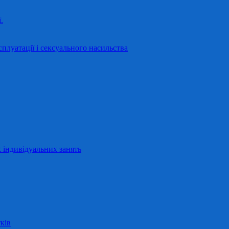
.
сплуатації і сексуального насильства
 індивідуальних занять
ків