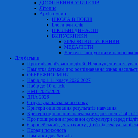
ДОСЯГНЕННЯ УЧИТЕЛІВ
Літопис
Архів новин
ШКОЛА В ПОЕЗІЇ
Блоги вчителів
ШКІЛЬНІ ДИНАСТІЇ
ВИПУСКНИКИ
ЗІРКОВІ ВИПУСКНИКИ
МЕДАЛІСТИ
Учителі – випускники нашої школ
Для батьків
Протидія вербуванню дітей. Недопущення втягування
Пам’ятка батькам про розпізнавання ознак насильст
ОБЕРЕЖНО: МІНИ
Набір до 1-11 класу 2026-2027
Набір до 10 класів
НМТ 2025/2026
ДПА 2026
Структура навчального року
Критерії оцінювання результатів навчання
Критерії оцінювання навчальних досягнень 1-4, 5-
Про поширення агресивної субкультури серед підліт
Європейський день захисту дітей від сексуальної ек
Поради психолога
Пам’ятки для батьків