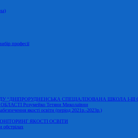
на)
ибір професії
АДУ “ДНІПРОРУДНЕНСЬКА СПЕЦІАЛІЗОВАНА ШКОЛА І-ІІІ
ЛАСТІ Розумейко Тетяни Миколаївни
безпечення якості освіти (період 2021р.-2023р.)
НІТОРИНГ ЯКОСТІ ОСВІТИ
и обстрілах