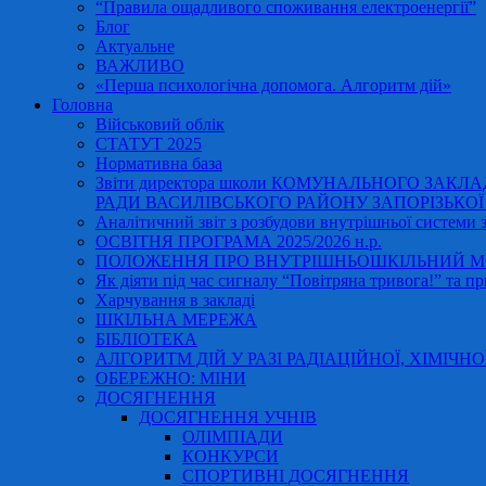
“Правила ощадливого споживання електроенергії”
Блог
Актуальне
ВАЖЛИВО
«Перша психологічна допомога. Алгоритм дій»
Головна
Військовий облік
СТАТУТ 2025
Нормативна база
Звіти директора школи КОМУНАЛЬНОГО ЗАКЛ
РАДИ ВАСИЛІВСЬКОГО РАЙОНУ ЗАПОРІЗЬКОЇ ОБ
Аналітичний звіт з розбудови внутрішньої системи за
ОСВІТНЯ ПРОГРАМА 2025/2026 н.р.
ПОЛОЖЕННЯ ПРО ВНУТРІШНЬОШКІЛЬНИЙ МО
Як діяти під час сигналу “Повітряна тривога!” та пр
Харчування в закладі
ШКІЛЬНА МЕРЕЖА
БІБЛІОТЕКА
АЛГОРИТМ ДІЙ У РАЗІ РАДІАЦІЙНОЇ, ХІМІЧНО
ОБЕРЕЖНО: МІНИ
ДОСЯГНЕННЯ
ДОСЯГНЕННЯ УЧНІВ
ОЛІМПІАДИ
КОНКУРСИ
СПОРТИВНІ ДОСЯГНЕННЯ