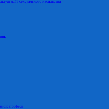
сплуатації і сексуального насильства
ння.
ибір професії