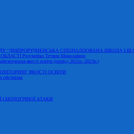
АДУ “ДНІПРОРУДНЕНСЬКА СПЕЦІАЛІЗОВАНА ШКОЛА І-ІІІ
ЛАСТІ Розумейко Тетяни Миколаївни
безпечення якості освіти (період 2021р.-2023р.)
НІТОРИНГ ЯКОСТІ ОСВІТИ
и обстрілах
Ї І БІОЛОГІЧНОЇ АТАКИ