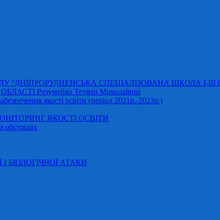
АДУ “ДНІПРОРУДНЕНСЬКА СПЕЦІАЛІЗОВАНА ШКОЛА І-ІІІ
ЛАСТІ Розумейко Тетяни Миколаївни
безпечення якості освіти (період 2021р.-2023р.)
НІТОРИНГ ЯКОСТІ ОСВІТИ
и обстрілах
Ї І БІОЛОГІЧНОЇ АТАКИ