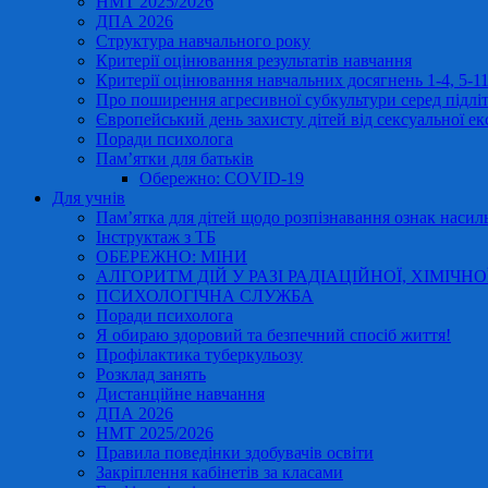
НМТ 2025/2026
ДПА 2026
Структура навчального року
Критерії оцінювання результатів навчання
Критерії оцінювання навчальних досягнень 1-4, 5-
Про поширення агресивної субкультури серед підліт
Європейський день захисту дітей від сексуальної ек
Поради психолога
Пам’ятки для батьків
Обережно: COVID-19
Для учнів
Пам’ятка для дітей щодо розпізнавання ознак насиль
Інструктаж з ТБ
ОБЕРЕЖНО: МІНИ
АЛГОРИТМ ДІЙ У РАЗІ РАДІАЦІЙНОЇ, ХІМІЧНО
ПСИХОЛОГІЧНА СЛУЖБА
Поради психолога
Я обираю здоровий та безпечний спосіб життя!
Профілактика туберкульозу
Розклад занять
Дистанційне навчання
ДПА 2026
НМТ 2025/2026
Правила поведінки здобувачів освіти
Закріплення кабінетів за класами