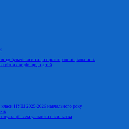
и
 здобувачів освіти до протиправної діяльності.
ва різних видів щодо дітей
11 класи НУШ 2025-2026 навчального року
ків
сплуатації і сексуального насильства