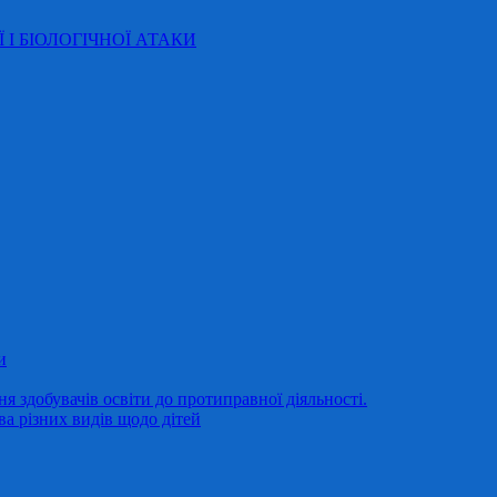
Ї І БІОЛОГІЧНОЇ АТАКИ
и
 здобувачів освіти до протиправної діяльності.
ва різних видів щодо дітей