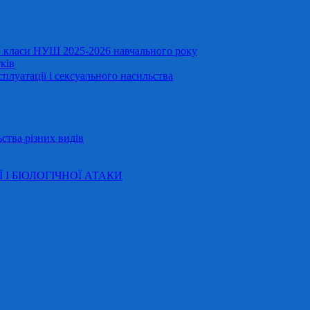
11 класи НУШ 2025-2026 навчального року
ків
сплуатації і сексуального насильства
ства різних видів
Ї І БІОЛОГІЧНОЇ АТАКИ