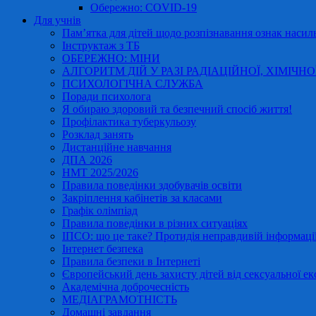
Обережно: COVID-19
Для учнів
Пам’ятка для дітей щодо розпізнавання ознак насиль
Інструктаж з ТБ
ОБЕРЕЖНО: МІНИ
АЛГОРИТМ ДІЙ У РАЗІ РАДІАЦІЙНОЇ, ХІМІЧНО
ПСИХОЛОГІЧНА СЛУЖБА
Поради психолога
Я обираю здоровий та безпечний спосіб життя!
Профілактика туберкульозу
Розклад занять
Дистанційне навчання
ДПА 2026
НМТ 2025/2026
Правила поведінки здобувачів освіти
Закріплення кабінетів за класами
Графік олімпіад
Правила поведінки в різних ситуаціях
ІПСО: що це таке? Протидія неправдивій інформації
Інтернет безпека
Правила безпеки в Інтернеті
Європейський день захисту дітей від сексуальної ек
Академічна доброчесність
МЕДІАГРАМОТНІСТЬ
Домашні завдання