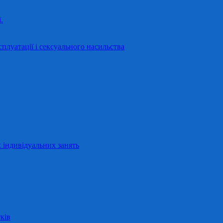
.
сплуатації і сексуального насильства
 індивідуальних занять
ків