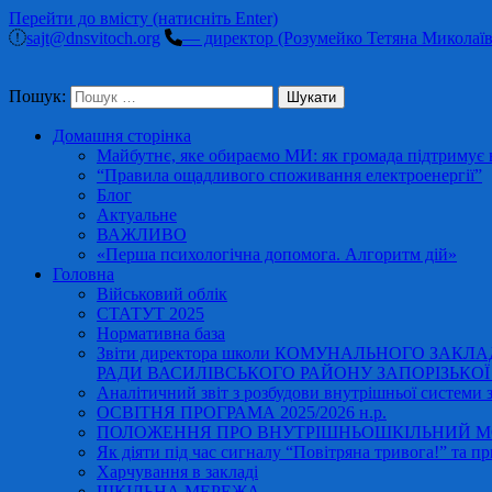
Перейти до вмісту (натисніть Enter)
sajt@dnsvitoch.org
— директор (Розумейко Тетяна Миколаїв
Пошук:
Домашня сторінка
Майбутнє, яке обираємо МИ: як громада підтримує в
“Правила ощадливого споживання електроенергії”
Блог
Актуальне
ВАЖЛИВО
«Перша психологічна допомога. Алгоритм дій»
Головна
Військовий облік
СТАТУТ 2025
Нормативна база
Звіти директора школи КОМУНАЛЬНОГО ЗАКЛ
РАДИ ВАСИЛІВСЬКОГО РАЙОНУ ЗАПОРІЗЬКОЇ ОБ
Аналітичний звіт з розбудови внутрішньої системи за
ОСВІТНЯ ПРОГРАМА 2025/2026 н.р.
ПОЛОЖЕННЯ ПРО ВНУТРІШНЬОШКІЛЬНИЙ МО
Як діяти під час сигналу “Повітряна тривога!” та пр
Харчування в закладі
ШКІЛЬНА МЕРЕЖА