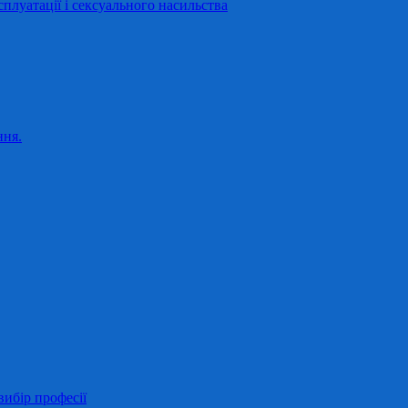
сплуатації і сексуального насильства
ння.
ибір професії