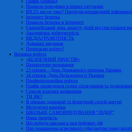
Графік олімпіад
Правила поведінки в різних ситуаціях
ІПСО: що це таке? Протидія неправдивій інформації
Інтернет безпека
Правила безпеки в Інтернеті
Європейський день захисту дітей від сексуальної ек
Академічна доброчесність
МЕДІАГРАМОТНІСТЬ
Домашні завдання
Почитаємо влітку?
Виховна робота
«БЕЗПЕЧНИЙ ПРОСТІР»
Патріотичне виховання
23 серпня – День Державного прапора України
24 серпня -День Незалежності України
Профорієнтаційна робота
Графік проведення годин спілкування та додаткових
Список класних керівників
ТИ ЯК?
Я обираю здоровий та безпечний спосіб життя!
Методичні наробки
ШКІЛЬНЕ САМОВРЯДУВАННЯ “ЛІДЕР”
Наша творчість
Що робити школам в разі бойових дій
Про поширення агресивної субкультури серед підліт