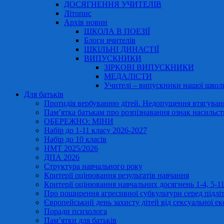
ДОСЯГНЕННЯ УЧИТЕЛІВ
Літопис
Архів новин
ШКОЛА В ПОЕЗІЇ
Блоги вчителів
ШКІЛЬНІ ДИНАСТІЇ
ВИПУСКНИКИ
ЗІРКОВІ ВИПУСКНИКИ
МЕДАЛІСТИ
Учителі – випускники нашої школ
Для батьків
Протидія вербуванню дітей. Недопущення втягування
Пам’ятка батькам про розпізнавання ознак насильст
ОБЕРЕЖНО: МІНИ
Набір до 1-11 класу 2026-2027
Набір до 10 класів
НМТ 2025/2026
ДПА 2026
Структура навчального року
Критерії оцінювання результатів навчання
Критерії оцінювання навчальних досягнень 1-4, 5-
Про поширення агресивної субкультури серед підліт
Європейський день захисту дітей від сексуальної ек
Поради психолога
Пам’ятки для батьків