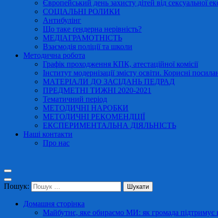
Європейський день захисту дітей від сексуальної ек
СОЦІАЛЬНІ РОЛИКИ
Антибулінг
Що таке ґендерна нерівність?
МЕДІАГРАМОТНІСТЬ
Взаємодія поліції та школи
Методична робота
Графік проходження КПК, атестаційної комісії
Інститут модернізації змісту освіти. Корисні посила
МАТЕРІАЛИ ДО ЗАСІДАНЬ ПЕДРАД
ПРЕДМЕТНІ ТИЖНІ 2020-2021
Тематичний період
МЕТОДИЧНІ НАРОБКИ
МЕТОДИЧНІ РЕКОМЕНДЦІЇ
ЕКСПЕРИМЕНТАЛЬНА ДІЯЛЬНІСТЬ
Наші контакти
Про нас
Пошук:
Домашня сторінка
Майбутнє, яке обираємо МИ: як громада підтримує в