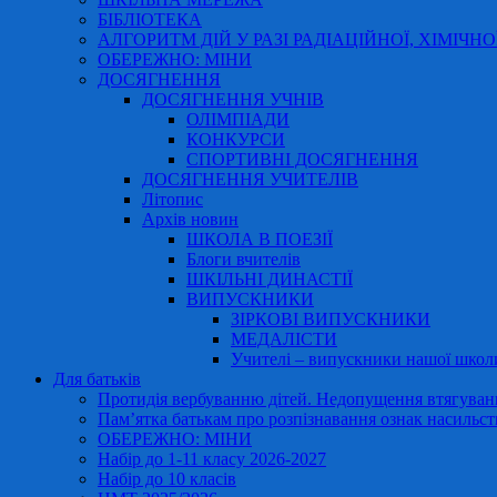
БІБЛІОТЕКА
АЛГОРИТМ ДІЙ У РАЗІ РАДІАЦІЙНОЇ, ХІМІЧНО
ОБЕРЕЖНО: МІНИ
ДОСЯГНЕННЯ
ДОСЯГНЕННЯ УЧНІВ
ОЛІМПІАДИ
КОНКУРСИ
СПОРТИВНІ ДОСЯГНЕННЯ
ДОСЯГНЕННЯ УЧИТЕЛІВ
Літопис
Архів новин
ШКОЛА В ПОЕЗІЇ
Блоги вчителів
ШКІЛЬНІ ДИНАСТІЇ
ВИПУСКНИКИ
ЗІРКОВІ ВИПУСКНИКИ
МЕДАЛІСТИ
Учителі – випускники нашої школ
Для батьків
Протидія вербуванню дітей. Недопущення втягування
Пам’ятка батькам про розпізнавання ознак насильст
ОБЕРЕЖНО: МІНИ
Набір до 1-11 класу 2026-2027
Набір до 10 класів