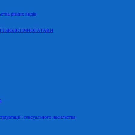
ства різних видів
Ї І БІОЛОГІЧНОЇ АТАКИ
.
сплуатації і сексуального насильства