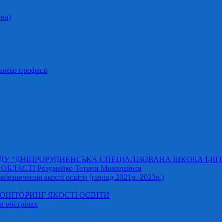
на)
ибір професії
АДУ “ДНІПРОРУДНЕНСЬКА СПЕЦІАЛІЗОВАНА ШКОЛА І-ІІІ
ЛАСТІ Розумейко Тетяни Миколаївни
безпечення якості освіти (період 2021р.-2023р.)
НІТОРИНГ ЯКОСТІ ОСВІТИ
и обстрілах