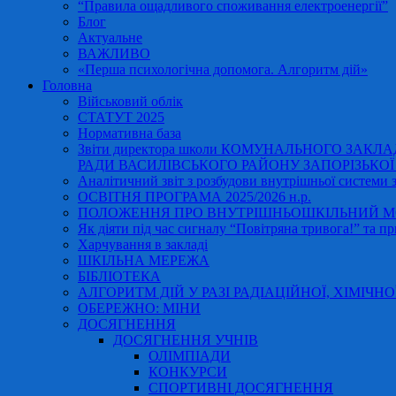
“Правила ощадливого споживання електроенергії”
Блог
Актуальне
ВАЖЛИВО
«Перша психологічна допомога. Алгоритм дій»
Головна
Військовий облік
СТАТУТ 2025
Нормативна база
Звіти директора школи КОМУНАЛЬНОГО ЗАКЛ
РАДИ ВАСИЛІВСЬКОГО РАЙОНУ ЗАПОРІЗЬКОЇ ОБ
Аналітичний звіт з розбудови внутрішньої системи за
ОСВІТНЯ ПРОГРАМА 2025/2026 н.р.
ПОЛОЖЕННЯ ПРО ВНУТРІШНЬОШКІЛЬНИЙ МО
Як діяти під час сигналу “Повітряна тривога!” та пр
Харчування в закладі
ШКІЛЬНА МЕРЕЖА
БІБЛІОТЕКА
АЛГОРИТМ ДІЙ У РАЗІ РАДІАЦІЙНОЇ, ХІМІЧНО
ОБЕРЕЖНО: МІНИ
ДОСЯГНЕННЯ
ДОСЯГНЕННЯ УЧНІВ
ОЛІМПІАДИ
КОНКУРСИ
СПОРТИВНІ ДОСЯГНЕННЯ