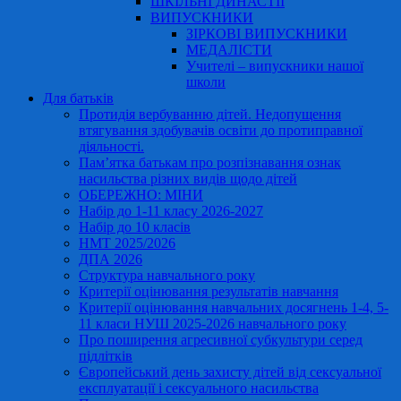
ШКІЛЬНІ ДИНАСТІЇ
ВИПУСКНИКИ
ЗІРКОВІ ВИПУСКНИКИ
МЕДАЛІСТИ
Учителі – випускники нашої
школи
Для батьків
Протидія вербуванню дітей. Недопущення
втягування здобувачів освіти до протиправної
діяльності.
Пам’ятка батькам про розпізнавання ознак
насильства різних видів щодо дітей
ОБЕРЕЖНО: МІНИ
Набір до 1-11 класу 2026-2027
Набір до 10 класів
НМТ 2025/2026
ДПА 2026
Структура навчального року
Критерії оцінювання результатів навчання
Критерії оцінювання навчальних досягнень 1-4, 5-
11 класи НУШ 2025-2026 навчального року
Про поширення агресивної субкультури серед
підлітків
Європейський день захисту дітей від сексуальної
експлуатації і сексуального насильства