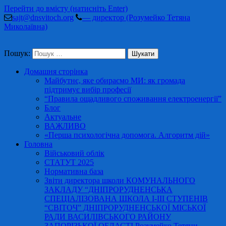
Перейти до вмісту (натисніть Enter)
sajt@dnsvitoch.org
— директор (Розумейко Тетяна
Миколаївна)
Пошук:
Домашня сторінка
Майбутнє, яке обираємо МИ: як громада
підтримує вибір професії
“Правила ощадливого споживання електроенергії”
Блог
Актуальне
ВАЖЛИВО
«Перша психологічна допомога. Алгоритм дій»
Головна
Військовий облік
СТАТУТ 2025
Нормативна база
Звіти директора школи КОМУНАЛЬНОГО
ЗАКЛАДУ “ДНІПРОРУДНЕНСЬКА
СПЕЦІАЛІЗОВАНА ШКОЛА І-ІІІ СТУПЕНІВ
“СВІТОЧ” ДНІПРОРУДНЕНСЬКОЇ МІСЬКОЇ
РАДИ ВАСИЛІВСЬКОГО РАЙОНУ
ЗАПОРІЗЬКОЇ ОБЛАСТІ Розумейко Тетяни