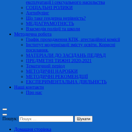
експлуатації і сексуального насильства
СОЦІАЛЬНІ РОЛИКИ
Антибулінг
Що таке ґендерна нерівність?
МЕДІАГРАМОТНІСТЬ
Взаємодія поліції та школи
Методична робота
Графік проходження КПК, атестаційної комісії
Інститут модернізації змісту освіти. Корисні
посилання.
МАТЕРІАЛИ ДО ЗАСІДАНЬ ПЕДРАД
ПРЕДМЕТНІ ТИЖНІ 2020-2021
Тематичний період
МЕТОДИЧНІ НАРОБКИ
МЕТОДИЧНІ РЕКОМЕНДЦІЇ
ЕКСПЕРИМЕНТАЛЬНА ДІЯЛЬНІСТЬ
Наші контакти
Про нас
Пошук:
Домашня сторінка