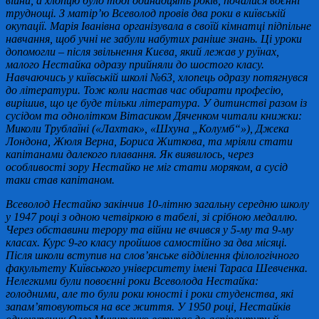
війни, а хлопцю було тоді одинадцять років, почалися воєнні
труднощі. З матір’ю Всеволод провів два роки в київській
окупації. Марія Іванівна організувала в своїй кімнатці підпільне
навчання, щоб учні не забули набутих раніше знань. Ці уроки
допомогли – після звільнення Києва, який лежав у руїнах,
малого Нестайка одразу прийняли до шостого класу.
Навчаючись у київській школі №63, хлопець одразу потягнувся
до літератури. Тож коли настав час обирати професію,
вирішив, що це буде тільки література. У дитинстві разом із
сусідом та однолітком Вітасиком Дяченком читали книжки:
Миколи Трублаїні («Лахтак», «Шхуна „Колумб“»), Джека
Лондона, Жюля Верна, Бориса Житкова, та мріяли стати
капітанами далекого плавання. Як виявилось, через
особливості зору Нестайко не міг стати моряком, а сусід
таки став капітаном.
Всеволод Нестайко закінчив 10-літню загальну середню школу
у 1947 році з одною четвіркою в табелі, зі срібною медаллю.
Через обставини терору та війни не вчився у 5-му та 9-му
класах. Курс 9-го класу пройшов самостійно за два місяці.
Після школи вступив на слов’янське відділення філологічного
факультету Київського університету імені Тараса Шевченка.
Нелегкими були повоєнні роки Всеволода Нестайка:
голодними, але то були роки юності і роки студенства, які
запам’ятовуються на все життя. У 1950 році, Нестайків