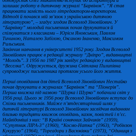
однокурсник Олег Микитенко вступає до аспірантури й
залишає роботу в дитячому журналі “Барвінок”. “Я став
працювати замість нього літредактором-коректором.
Відтоді й почався мій зв’язок з українською дитячою
літературою”, – згадує згодом Всеволод Зіновійович. У
“Барвінку” молодий письменник почав друкуватися й
спілкуватися з класиками – Юрієм Яновським, Павлом
Тичиною, Наталею Забілою, Оксаною Іваненко, Максимом
Рильським.
Закінчив навчання в університеті 1952 року. Згодом Всеволод
Зіновійович працює в редакції журналу “Дніпро”, видавництві
“Молодь”. З 1956 по 1987 рік завідує редакцією у видавництві
“Веселка”. Одружується, дружина Світлана Пилипівна
супроводжує письменника протягом усього його життя.
Перші оповідання для дітей Всеволод Зіновійович Нестайко
почав друкувати в журналах “Барвінок” та “Піонерія”.
Перша книжка під назвою “Шурка і Шурко” побачила світ у
1956 році. Цього ж 1956 року Всеволод Зіновійович вступає до
Спілки письменників. Майже п’ятдесятирічний шлях у
дитячій літературі Всеволод Зіновійович засвідчив виданням
близько тридцяти книжок оповідань, казок, повістей і п’єс.
Найвідоміші з них: “В Країні сонячних Зайчиків” (1959),
“Супутник ЛІРА-3” (1960), “Космо-Натка” (1963), “Робінзон
Кукурузо” (1964), “Тореадори з Васюківки” (1973), “Одиниця з