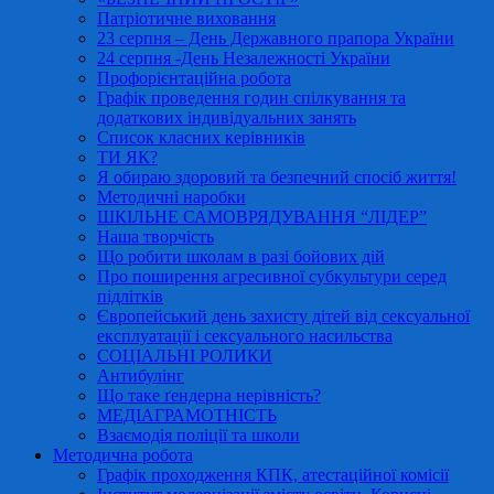
Патріотичне виховання
23 серпня – День Державного прапора України
24 серпня -День Незалежності України
Профорієнтаційна робота
Графік проведення годин спілкування та
додаткових індивідуальних занять
Список класних керівників
ТИ ЯК?
Я обираю здоровий та безпечний спосіб життя!
Методичні наробки
ШКІЛЬНЕ САМОВРЯДУВАННЯ “ЛІДЕР”
Наша творчість
Що робити школам в разі бойових дій
Про поширення агресивної субкультури серед
підлітків
Європейський день захисту дітей від сексуальної
експлуатації і сексуального насильства
СОЦІАЛЬНІ РОЛИКИ
Антибулінг
Що таке ґендерна нерівність?
МЕДІАГРАМОТНІСТЬ
Взаємодія поліції та школи
Методична робота
Графік проходження КПК, атестаційної комісії