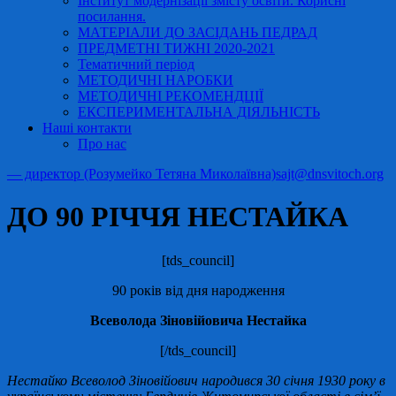
Інститут модернізації змісту освіти. Корисні
посилання.
МАТЕРІАЛИ ДО ЗАСІДАНЬ ПЕДРАД
ПРЕДМЕТНІ ТИЖНІ 2020-2021
Тематичний період
МЕТОДИЧНІ НАРОБКИ
МЕТОДИЧНІ РЕКОМЕНДЦІЇ
ЕКСПЕРИМЕНТАЛЬНА ДІЯЛЬНІСТЬ
Наші контакти
Про нас
— директор (Розумейко Тетяна Миколаївна)
sajt@dnsvitoch.org
ДО 90 РІЧЧЯ НЕСТАЙКА
[tds_council]
90 років від дня народження
Всеволода Зіновійовича Нестайка
[/tds_council]
Нестайко Всеволод Зіновійович народився 30 січня 1930 року в