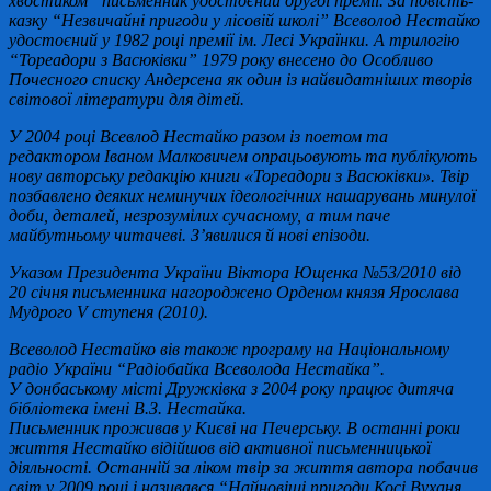
хвостиком” письменник удостоєний другої премії. За повість-
казку “Незвичайні пригоди у лісовій школі” Всеволод Нестайко
удостоєний у 1982 році премії ім. Лесі Українки. А трилогію
“Тореадори з Васюківки” 1979 року внесено до Особливо
Почесного списку Андерсена як один із найвидатніших творів
світової літератури для дітей.
У 2004 році Всевлод Нестайко разом із поетом та
редактором Іваном Малковичем опрацьовують та публікують
нову авторську редакцію книги «Тореадори з Васюківки». Твір
позбавлено деяких неминучих ідеологічних нашарувань минулої
доби, деталей, незрозумілих сучасному, а тим паче
майбутньому читачеві. З’явилися й нові епізоди.
Указом Президента України Віктора Ющенка №53/2010 від
20 січня письменника нагороджено Орденом князя Ярослава
Мудрого V ступеня (2010).
Всеволод Нестайко вів також програму на Національному
радіо України “Радіобайка Всеволода Нестайка”.
У донбаському місті Дружківка з 2004 року працює дитяча
бібліотека імені В.З. Нестайка.
Письменник проживав у Києві на Печерську. В останні роки
життя Нестайко відійшов від активної письменницької
діяльності. Останній за ліком твір за життя автора побачив
світ у 2009 році і називався “Найновіші пригоди Косі Вуханя