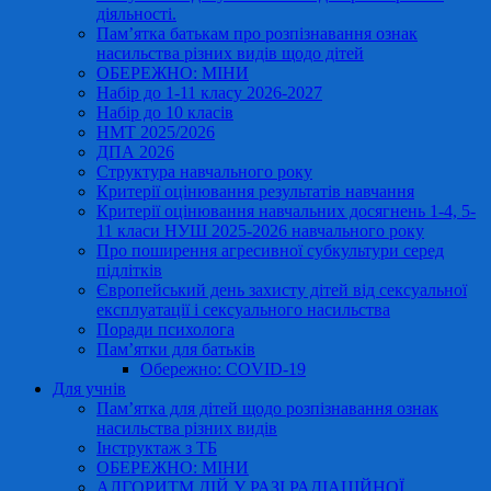
діяльності.
Пам’ятка батькам про розпізнавання ознак
насильства різних видів щодо дітей
ОБЕРЕЖНО: МІНИ
Набір до 1-11 класу 2026-2027
Набір до 10 класів
НМТ 2025/2026
ДПА 2026
Структура навчального року
Критерії оцінювання результатів навчання
Критерії оцінювання навчальних досягнень 1-4, 5-
11 класи НУШ 2025-2026 навчального року
Про поширення агресивної субкультури серед
підлітків
Європейський день захисту дітей від сексуальної
експлуатації і сексуального насильства
Поради психолога
Пам’ятки для батьків
Обережно: COVID-19
Для учнів
Пам’ятка для дітей щодо розпізнавання ознак
насильства різних видів
Інструктаж з ТБ
ОБЕРЕЖНО: МІНИ
АЛГОРИТМ ДІЙ У РАЗІ РАДІАЦІЙНОЇ,