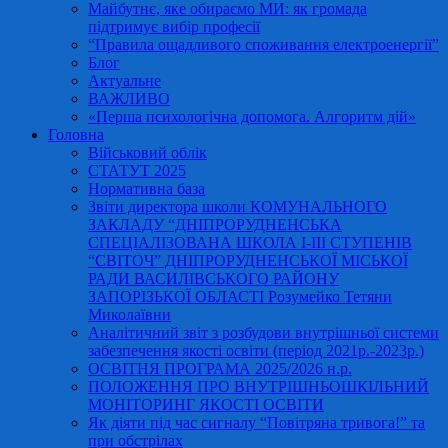
Майбутнє, яке обираємо МИ: як громада
підтримує вибір професії
“Правила ощадливого споживання електроенергії”
Блог
Актуальне
ВАЖЛИВО
«Перша психологічна допомога. Алгоритм дій»
Головна
Військовий облік
СТАТУТ 2025
Нормативна база
Звіти директора школи КОМУНАЛЬНОГО
ЗАКЛАДУ “ДНІПРОРУДНЕНСЬКА
СПЕЦІАЛІЗОВАНА ШКОЛА І-ІІІ СТУПЕНІВ
“СВІТОЧ” ДНІПРОРУДНЕНСЬКОЇ МІСЬКОЇ
РАДИ ВАСИЛІВСЬКОГО РАЙОНУ
ЗАПОРІЗЬКОЇ ОБЛАСТІ Розумейко Тетяни
Миколаївни
Аналітичний звіт з розбудови внутрішньої системи
забезпечення якості освіти (період 2021р.-2023р.)
ОСВІТНЯ ПРОГРАМА 2025/2026 н.р.
ПОЛОЖЕННЯ ПРО ВНУТРІШНЬОШКІЛЬНИЙ
МОНІТОРИНГ ЯКОСТІ ОСВІТИ
Як діяти під час сигналу “Повітряна тривога!” та
при обстрілах