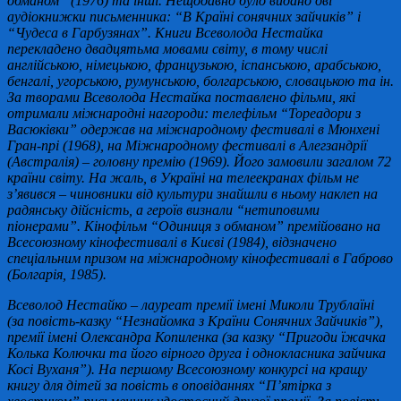
обманом” (1976) та інші. Нещодавно було видано дві
аудіокнижки письменника: “В Країні сонячних зайчиків” і
“Чудеса в Гарбузянах”. Книги Всеволода Нестайка
перекладено двадцятьма мовами світу, в тому числі
англійською, німецькою, французькою, іспанською, арабською,
бенгалі, угорською, румунською, болгарською, словацькою та ін.
За творами Всеволода Нестайка поставлено фільми, які
отримали міжнародні нагороди: телефільм “Тореадори з
Васюківки” одержав на міжнародному фестивалі в Мюнхені
Гран-прі (1968), на Міжнародному фестивалі в Алегзандрії
(Австралія) – головну премію (1969). Його замовили загалом 72
країни світу. На жаль, в Україні на телеекранах фільм не
з’явився – чиновники від культури знайшли в ньому наклеп на
радянську дійсність, а героїв визнали “нетиповими
піонерами”. Кінофільм “Одиниця з обманом” премійовано на
Всесоюзному кінофестивалі в Києві (1984), відзначено
спеціальним призом на міжнародному кінофестивалі в Габрово
(Болгарія, 1985).
Всеволод Нестайко – лауреат премії імені Миколи Трублаїні
(за повість-казку “Незнайомка з Країни Сонячних Зайчиків”),
премії імені Олександра Копиленка (за казку “Пригоди їжачка
Колька Колючки та його вірного друга і однокласника зайчика
Косі Вуханя”). На першому Всесоюзному конкурсі на кращу
книгу для дітей за повість в оповіданнях “П’ятірка з