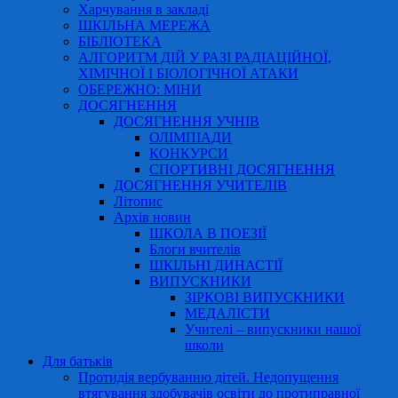
Харчування в закладі
ШКІЛЬНА МЕРЕЖА
БІБЛІОТЕКА
АЛГОРИТМ ДІЙ У РАЗІ РАДІАЦІЙНОЇ,
ХІМІЧНОЇ І БІОЛОГІЧНОЇ АТАКИ
ОБЕРЕЖНО: МІНИ
ДОСЯГНЕННЯ
ДОСЯГНЕННЯ УЧНІВ
ОЛІМПІАДИ
КОНКУРСИ
СПОРТИВНІ ДОСЯГНЕННЯ
ДОСЯГНЕННЯ УЧИТЕЛІВ
Літопис
Архів новин
ШКОЛА В ПОЕЗІЇ
Блоги вчителів
ШКІЛЬНІ ДИНАСТІЇ
ВИПУСКНИКИ
ЗІРКОВІ ВИПУСКНИКИ
МЕДАЛІСТИ
Учителі – випускники нашої
школи
Для батьків
Протидія вербуванню дітей. Недопущення
втягування здобувачів освіти до протиправної