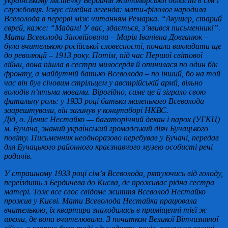
українському містечку Бердичів Житомирської області в сім’ї
службовця. Існує сімейна легенда: мати-філолог народила
Всеволода в перерві між читанням Ремарка. “Акушер, старий
єврей, каже: “Мадам! У вас, здається, з’явився письменник!”.
Мати Всеволода Зіновійовича – Марія Іванівна Довганюк –
була вчителькою російської словесності, почала викладати ще
до революції – 1913 року. Потім, під час Першої світової
війни, вона пішла в сестри милосердя й опинилася по один бік
фронту, а майбутній батько Всеволода – по інший, бо на той
час він був січовим стрільцем у австрійській армії, вільно
володів п’ятьма мовами. Вірогідно, саме це й зіграло свою
фатальну роль: у 1933 році батька маленького Всеволода
заарештували, він загинув у концтаборі НКВС.
Дід, о. Денис Нестайко — багаторічний декан і парох (УГКЦ)
м. Бучача, знаний український громадський діяч Бучацького
повіту. Письменник неодноразово перебував у Бучачі, передав
для Бучацького районного краєзнавчого музею особисті речі
родичів.
У страшному 1933 році сім’я Всеволода, рятуючись від голоду,
переїздить з Бердичева до Києва, де проживає рідна сестра
матері. Тож все своє свідоме життя Всеволод Нестайко
прожив у Києві. Мати Всеволода Нестайка працювала
вчителькою, їх квартира знаходилась в приміщенні тієї ж
школи, де вона вчителювала. З початком Великої Вітчизняної