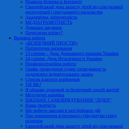
Правила безпеки в Інтернеті
Європейський день захисту дітей від сексуальної
експлуатації і сексуального насильства
Академічна доброчесність
МЕДІАГРАМОТНІСТЬ
Домашні завдання
Почитаємо влітку?
Виховна робота
«БЕЗПЕЧНИЙ ПРОСТІР»
Патріотичне виховання
23 серпня – День Державного прапора України
24 серпня -День Незалежності України
Профорієнтаційна робота
Графік проведення годин спілкування та
додаткових індивідуальних занять
Список класних керівників
ТИ ЯК?
Я обираю здоровий та безпечний спосіб життя!
Методичні наробки
ШКІЛЬНЕ САМОВРЯДУВАННЯ “ЛІДЕР”
Наша творчість
Що робити школам в разі бойових дій
Про поширення агресивної субкультури серед
підлітків
Європейський день захисту дітей від сексуальної