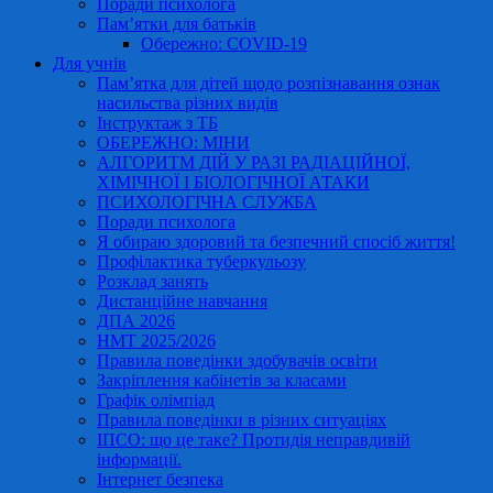
Поради психолога
Пам’ятки для батьків
Обережно: COVID-19
Для учнів
Пам’ятка для дітей щодо розпізнавання ознак
насильства різних видів
Інструктаж з ТБ
ОБЕРЕЖНО: МІНИ
АЛГОРИТМ ДІЙ У РАЗІ РАДІАЦІЙНОЇ,
ХІМІЧНОЇ І БІОЛОГІЧНОЇ АТАКИ
ПСИХОЛОГІЧНА СЛУЖБА
Поради психолога
Я обираю здоровий та безпечний спосіб життя!
Профілактика туберкульозу
Розклад занять
Дистанційне навчання
ДПА 2026
НМТ 2025/2026
Правила поведінки здобувачів освіти
Закріплення кабінетів за класами
Графік олімпіад
Правила поведінки в різних ситуаціях
ІПСО: що це таке? Протидія неправдивій
інформації.
Інтернет безпека