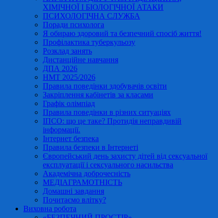
ХІМІЧНОЇ І БІОЛОГІЧНОЇ АТАКИ
ПСИХОЛОГІЧНА СЛУЖБА
Поради психолога
Я обираю здоровий та безпечний спосіб життя!
Профілактика туберкульозу
Розклад занять
Дистанційне навчання
ДПА 2026
НМТ 2025/2026
Правила поведінки здобувачів освіти
Закріплення кабінетів за класами
Графік олімпіад
Правила поведінки в різних ситуаціях
ІПСО: що це таке? Протидія неправдивій
інформації.
Інтернет безпека
Правила безпеки в Інтернеті
Європейський день захисту дітей від сексуальної
експлуатації і сексуального насильства
Академічна доброчесність
МЕДІАГРАМОТНІСТЬ
Домашні завдання
Почитаємо влітку?
Виховна робота
«БЕЗПЕЧНИЙ ПРОСТІР»