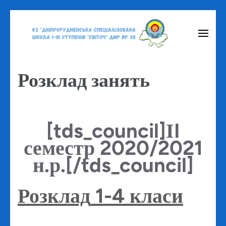
Перейти
до
вмісту
(натисніть
Розклад занять
Enter)
[tds_council]ІI
семестр 2020/2021
н.р.[/tds_council]
Розклад
1-4 класи