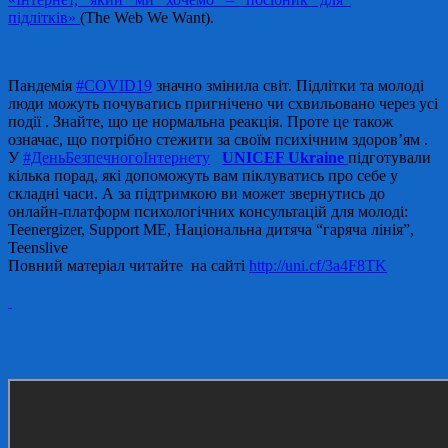
підлітків»
(The Web We Want).
Пандемія
#COVID19
значно змінила світ. Підлітки та молоді
люди можуть почуватись пригнічено чи схвильовано через усі
події
. Знайте, що це нормальна реакція. Проте це також
означає, що потрібно стежити за своїм психічним здоров’ям
.
У
#ДеньБезпечногоІнтернету
UNICEF Ukraine
підготували
кілька порад, які допоможуть вам піклуватись про себе у
складні часи. А за підтримкою ви может звернутись до
онлайн-платформ психологічних консультацій для молоді:
Teenergizer, Support ME, Національна дитяча “гаряча лінія”,
Teenslive
Повний матеріал читайте на сайті
http://uni.cf/3a4F8TK