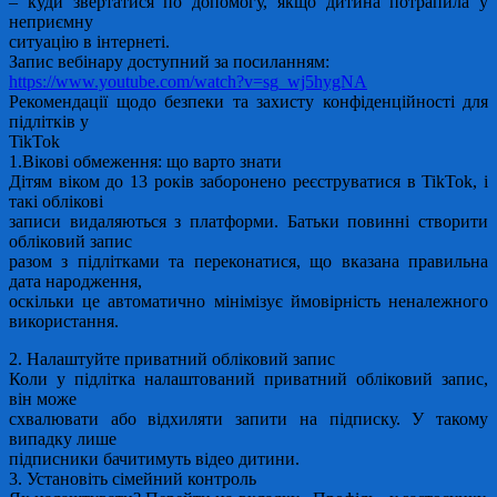
– куди звертатися по допомогу, якщо дитина потрапила у
неприємну
ситуацію в інтернеті.
Запис вебінару доступний за посиланням:
https://www.youtube.com/watch?v=sg_wj5hygNA
Рекомендації щодо безпеки та захисту конфіденційності для
підлітків у
TikTok
1.Вікові обмеження: що варто знати
Дітям віком до 13 років заборонено реєструватися в TikTok, і
такі облікові
записи видаляються з платформи. Батьки повинні створити
обліковий запис
разом з підлітками та переконатися, що вказана правильна
дата народження,
оскільки це автоматично мінімізує ймовірність неналежного
використання.
2. Налаштуйте приватний обліковий запис
Коли у підлітка налаштований приватний обліковий запис,
він може
схвалювати або відхиляти запити на підписку. У такому
випадку лише
підписники бачитимуть відео дитини.
3. Установіть сімейний контроль