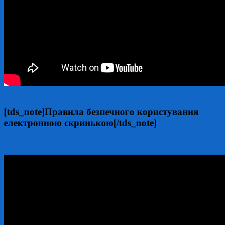
[tds_note]Правила безпечного користування
електронною скринькою[/tds_note]