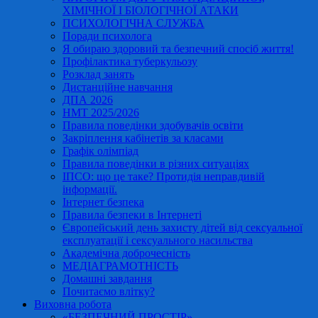
ХІМІЧНОЇ І БІОЛОГІЧНОЇ АТАКИ
ПСИХОЛОГІЧНА СЛУЖБА
Поради психолога
Я обираю здоровий та безпечний спосіб життя!
Профілактика туберкульозу
Розклад занять
Дистанційне навчання
ДПА 2026
НМТ 2025/2026
Правила поведінки здобувачів освіти
Закріплення кабінетів за класами
Графік олімпіад
Правила поведінки в різних ситуаціях
ІПСО: що це таке? Протидія неправдивій
інформації.
Інтернет безпека
Правила безпеки в Інтернеті
Європейський день захисту дітей від сексуальної
експлуатації і сексуального насильства
Академічна доброчесність
МЕДІАГРАМОТНІСТЬ
Домашні завдання
Почитаємо влітку?
Виховна робота
«БЕЗПЕЧНИЙ ПРОСТІР»