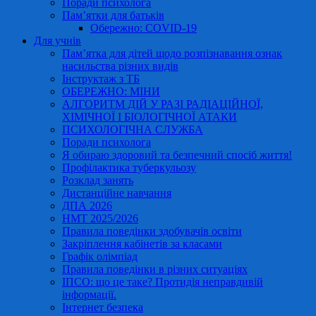
Поради психолога
Пам’ятки для батьків
Обережно: COVID-19
Для учнів
Пам’ятка для дітей щодо розпізнавання ознак
насильства різних видів
Інструктаж з ТБ
ОБЕРЕЖНО: МІНИ
АЛГОРИТМ ДІЙ У РАЗІ РАДІАЦІЙНОЇ,
ХІМІЧНОЇ І БІОЛОГІЧНОЇ АТАКИ
ПСИХОЛОГІЧНА СЛУЖБА
Поради психолога
Я обираю здоровий та безпечний спосіб життя!
Профілактика туберкульозу
Розклад занять
Дистанційне навчання
ДПА 2026
НМТ 2025/2026
Правила поведінки здобувачів освіти
Закріплення кабінетів за класами
Графік олімпіад
Правила поведінки в різних ситуаціях
ІПСО: що це таке? Протидія неправдивій
інформації.
Інтернет безпека