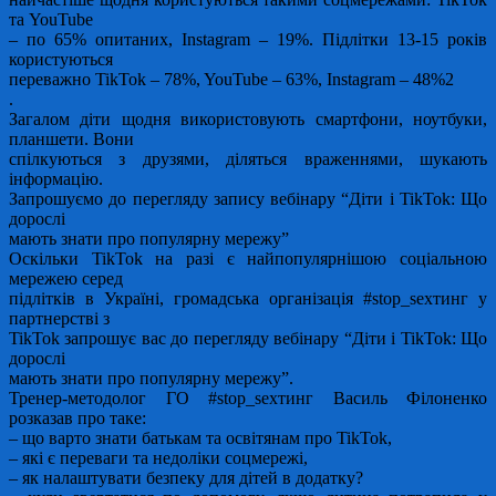
та YouTube
– по 65% опитаних, Instagram – 19%. Підлітки 13-15 років
користуються
переважно TikTok – 78%, YouTube – 63%, Instagram – 48%2
.
Загалом діти щодня використовують смартфони, ноутбуки,
планшети. Вони
спілкуються з друзями, діляться враженнями, шукають
інформацію.
Запрошуємо до перегляду запису вебінару “Діти і TikTok: Що
дорослі
мають знати про популярну мережу”
Оскільки TikTok на разі є найпопулярнішою соціальною
мережею серед
підлітків в Україні, громадська організація #stop_sexтинг у
партнерстві з
TikTok запрошує вас до перегляду вебінару “Діти і TikTok: Що
дорослі
мають знати про популярну мережу”.
Тренер-методолог ГО #stop_sexтинг Василь Філоненко
розказав про таке:
– що варто знати батькам та освітянам про TikTok,
– які є переваги та недоліки соцмережі,
– як налаштувати безпеку для дітей в додатку?