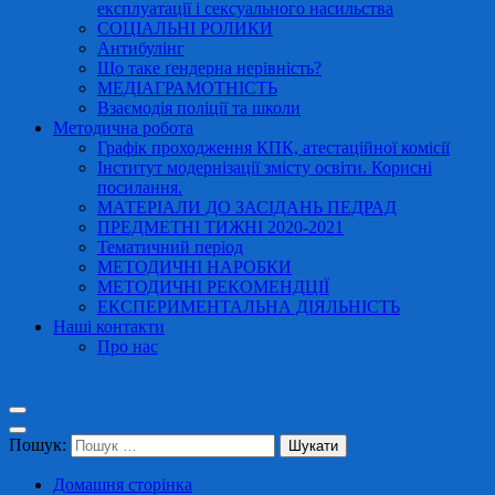
експлуатації і сексуального насильства
СОЦІАЛЬНІ РОЛИКИ
Антибулінг
Що таке ґендерна нерівність?
МЕДІАГРАМОТНІСТЬ
Взаємодія поліції та школи
Методична робота
Графік проходження КПК, атестаційної комісії
Інститут модернізації змісту освіти. Корисні
посилання.
МАТЕРІАЛИ ДО ЗАСІДАНЬ ПЕДРАД
ПРЕДМЕТНІ ТИЖНІ 2020-2021
Тематичний період
МЕТОДИЧНІ НАРОБКИ
МЕТОДИЧНІ РЕКОМЕНДЦІЇ
ЕКСПЕРИМЕНТАЛЬНА ДІЯЛЬНІСТЬ
Наші контакти
Про нас
Пошук:
Домашня сторінка