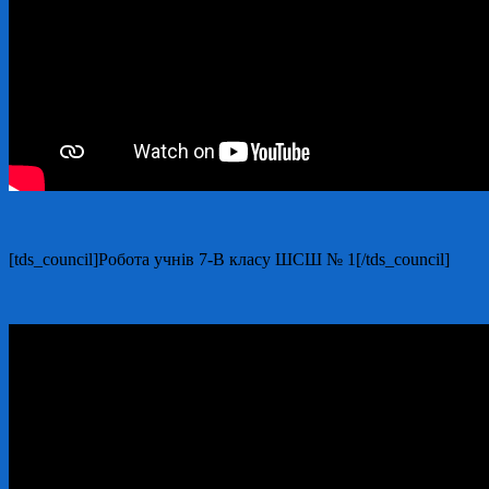
[tds_council]Робота учнів 7-В класу ШСШ № 1[/tds_council]