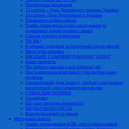
Патріотичне виховання
23 серпня – День Державного прапора України
24 серпня -День Незалежності України
Профорієнтаційна робота
Графік проведення годин спілкування та
додаткових індивідуальних занять
Список класних керівників
ТИ ЯК?
Я обираю здоровий та безпечний спосіб життя!
Методичні наробки
ШКІЛЬНЕ САМОВРЯДУВАННЯ “ЛІДЕР”
Наша творчість
Що робити школам в разі бойових дій
Про поширення агресивної субкультури серед
підлітків
Європейський день захисту дітей від сексуальної
експлуатації і сексуального насильства
СОЦІАЛЬНІ РОЛИКИ
Антибулінг
Що таке ґендерна нерівність?
МЕДІАГРАМОТНІСТЬ
Взаємодія поліції та школи
Методична робота
Графік проходження КПК, атестаційної комісії