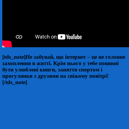
[tds_note]Не забувай, що інтернет – це не головне
захоплення в житті. Крім нього у тебе повинні
бути улюблені книги, заняття спортом і
прогулянки з друзями на свіжому повітрі!
[/tds_note]