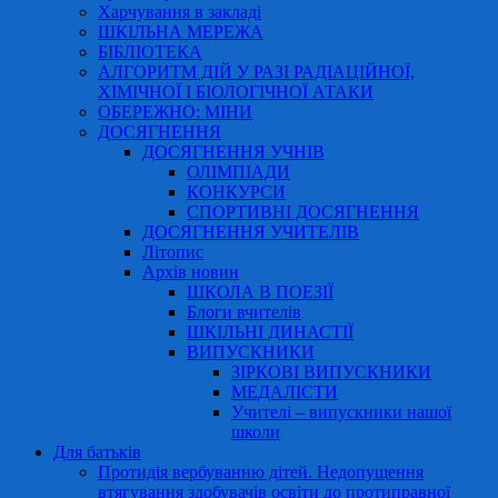
Харчування в закладі
ШКІЛЬНА МЕРЕЖА
БІБЛІОТЕКА
АЛГОРИТМ ДІЙ У РАЗІ РАДІАЦІЙНОЇ,
ХІМІЧНОЇ І БІОЛОГІЧНОЇ АТАКИ
ОБЕРЕЖНО: МІНИ
ДОСЯГНЕННЯ
ДОСЯГНЕННЯ УЧНІВ
ОЛІМПІАДИ
КОНКУРСИ
СПОРТИВНІ ДОСЯГНЕННЯ
ДОСЯГНЕННЯ УЧИТЕЛІВ
Літопис
Архів новин
ШКОЛА В ПОЕЗІЇ
Блоги вчителів
ШКІЛЬНІ ДИНАСТІЇ
ВИПУСКНИКИ
ЗІРКОВІ ВИПУСКНИКИ
МЕДАЛІСТИ
Учителі – випускники нашої
школи
Для батьків
Протидія вербуванню дітей. Недопущення
втягування здобувачів освіти до протиправної