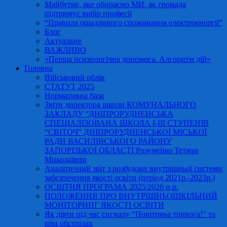
Майбутнє, яке обираємо МИ: як громада
підтримує вибір професії
“Правила ощадливого споживання електроенергії”
Блог
Актуальне
ВАЖЛИВО
«Перша психологічна допомога. Алгоритм дій»
Головна
Військовий облік
СТАТУТ 2025
Нормативна база
Звіти директора школи КОМУНАЛЬНОГО
ЗАКЛАДУ “ДНІПРОРУДНЕНСЬКА
СПЕЦІАЛІЗОВАНА ШКОЛА І-ІІІ СТУПЕНІВ
“СВІТОЧ” ДНІПРОРУДНЕНСЬКОЇ МІСЬКОЇ
РАДИ ВАСИЛІВСЬКОГО РАЙОНУ
ЗАПОРІЗЬКОЇ ОБЛАСТІ Розумейко Тетяни
Миколаївни
Аналітичний звіт з розбудови внутрішньої системи
забезпечення якості освіти (період 2021р.-2023р.)
ОСВІТНЯ ПРОГРАМА 2025/2026 н.р.
ПОЛОЖЕННЯ ПРО ВНУТРІШНЬОШКІЛЬНИЙ
МОНІТОРИНГ ЯКОСТІ ОСВІТИ
Як діяти під час сигналу “Повітряна тривога!” та
при обстрілах