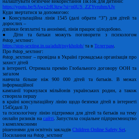
налаштувати безпечне використання TikTok для дитини:
https://youtu.be/SAwz2rR3tzw?si=n0US_ZZYvruhmAJv
Куди звертатися за допомогою:
● Консультаційна лінія 1545 (далі обрати “3”) для дітей та
дорослих –
дзвінки безплатні та анонімні, лінія працює цілодобово.
● Діти та батьки можуть поговорити з психологом
#stop_sexтинг:
https://stop-sexting.in.ua/adult/psykholoh/
та в
Телеграм
.
Про #stop_sexтинг:
#stop_sexтинг – провідна в Україні громадська організація про
захист дітей
в інтернеті. Отримала премію Глобального договору ООН та
загалом
навчила більше ніж 900 000 дітей та батьків. В межах
інформаційної
кампанії торкнулася мільйонів українських родин, а також
створила першу
в країні консультаційну лінію щодо безпеки дітей в інтернеті
1545(далі 3)
та психологічну лінію підтримки для дітей та батьків на тему
онлайн ризиків на
сайті
. Запустила соціальне підприємництво
з комплексними
рішеннями для освітніх закладів
Children Online Safety Set
.
Посилання на #stop_sexтинг