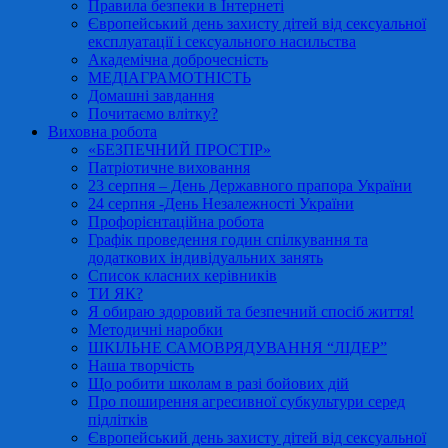
Правила безпеки в Інтернеті
Європейський день захисту дітей від сексуальної
експлуатації і сексуального насильства
Академічна доброчесність
МЕДІАГРАМОТНІСТЬ
Домашні завдання
Почитаємо влітку?
Виховна робота
«БЕЗПЕЧНИЙ ПРОСТІР»
Патріотичне виховання
23 серпня – День Державного прапора України
24 серпня -День Незалежності України
Профорієнтаційна робота
Графік проведення годин спілкування та
додаткових індивідуальних занять
Список класних керівників
ТИ ЯК?
Я обираю здоровий та безпечний спосіб життя!
Методичні наробки
ШКІЛЬНЕ САМОВРЯДУВАННЯ “ЛІДЕР”
Наша творчість
Що робити школам в разі бойових дій
Про поширення агресивної субкультури серед
підлітків
Європейський день захисту дітей від сексуальної