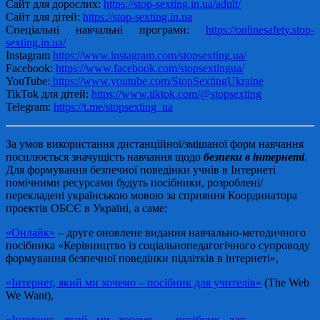
Сайт для дорослих:
https://stop-sexting.in.ua/adult/
Сайт для дітей:
https://stop-sexting.in.ua
Спеціальні навчальні програми:
https://onlinesafety.stop-
sexting.in.ua/
Instagram
https://www.instagram.com/stopsexting.ua/
Facebook:
https://www.facebook.com/stopsextingua/
YouTube:
https://www.youtube.com/StopSextingUkraine
TikTok для дітей:
https://www.tiktok.com/@stopsexting
Telegram:
https://t.me/stopsexting_ua
За умов використання дистанційної/змішаної форм навчання
посилюється значущість навчання щодо
безпеки в інтернеті
.
Для формування безпечної поведінки учнів в Інтернеті
помічними ресурсами будуть посібники, розроблені/
перекладені українською мовою за сприяння Координатора
проектів ОБСЄ в Україні, а саме:
«Онлайк»
– друге оновлене видання навчально-методичного
посібника «Керівництво із соціальнопедагогічного супроводу
формування безпечної поведінки підлітків в інтернеті»,
«Інтернет, який ми хочемо – посібник для учителів»
(The Web
We Want),
«Інтернет, який ми хочемо – посібник для