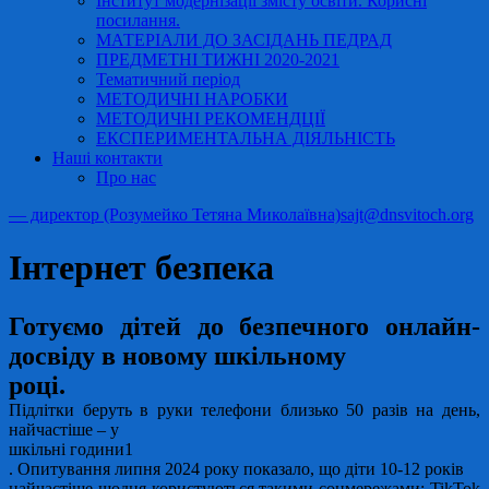
Інститут модернізації змісту освіти. Корисні
посилання.
МАТЕРІАЛИ ДО ЗАСІДАНЬ ПЕДРАД
ПРЕДМЕТНІ ТИЖНІ 2020-2021
Тематичний період
МЕТОДИЧНІ НАРОБКИ
МЕТОДИЧНІ РЕКОМЕНДЦІЇ
ЕКСПЕРИМЕНТАЛЬНА ДІЯЛЬНІСТЬ
Наші контакти
Про нас
— директор (Розумейко Тетяна Миколаївна)
sajt@dnsvitoch.org
Інтернет безпека
Готуємо дітей до безпечного онлайн-
досвіду в новому шкільному
році.
Підлітки беруть в руки телефони близько 50 разів на день,
найчастіше – у
шкільні години1
. Опитування липня 2024 року показало, що діти 10-12 років
найчастіше щодня користуються такими соцмережами: TikTok