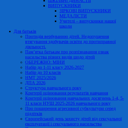
ШКІЛЬНІ ДИНАСТІЇ
ВИПУСКНИКИ
ЗІРКОВІ ВИПУСКНИКИ
МЕДАЛІСТИ
Учителі – випускники нашої
школи
Для батьків
Протидія вербуванню дітей. Недопущення
втягування здобувачів освіти до протиправної
діяльності.
Пам’ятка батькам про розпізнавання ознак
насильства різних видів щодо дітей
ОБЕРЕЖНО: МІНИ
Набір до 1-11 класу 2026-2027
Набір до 10 класів
НМТ 2025/2026
ДПА 2026
Структура навчального року
Критерії оцінювання результатів навчання
Критерії оцінювання навчальних досягнень 1-4, 5-
11 класи НУШ 2025-2026 навчального року
Про поширення агресивної субкультури серед
підлітків
Європейський день захисту дітей від сексуальної
експлуатації і сексуального насильства