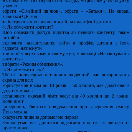
Як налаштувати? Перейти на вкладку «Профіль» у застосунку,
у меню
обрати «Сімейний зв’язок», обрати – «Батьки». На екрані
зʼявиться QR-код
та інструкція про виконання дій на смартфоні дитини.
4. Як обмежити контент?
Щоб обмежити доступ підлітка до певного контенту, також
потрібно
включити налаштування: зайти в профіль дитини з його
гаджета, натиснути
три лінії у верхньому правому куті, у вкладці «Налаштування
контенту»
вибрати «Режим обмеження».
5. Як обмежити час?
TikTok попередньо встановив щоденний час використання
екрана для всіх
користувачів віком до 18 років – 60 хвилин, але додатково в
додатку можна
встановити окремий ліміт часу: від 40 хвилин до 2 годин.
Коли ліміт
вичерпано, з’явиться повідомлення про завершення сеансу.
Його можна
скасувати лише за допомогою пароля.
Запрошуємо вас дивитися відеогайд про те, як швидко та
просто можна