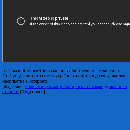
Інформаційно-освітню кампанію #Stop_sexтинг створено у
2018 році з метою захисту українських дітей від сексуального
насильства в Інтернеті.
[tds_council]
Більше інформації про проєкт та команду, яка його
створює
.[/tds_council]