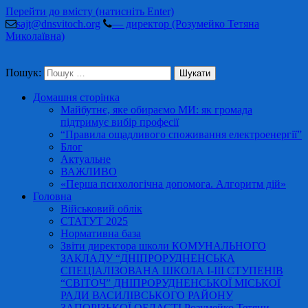
Перейти до вмісту (натисніть Enter)
sajt@dnsvitoch.org
— директор (Розумейко Тетяна
Миколаївна)
Пошук:
Домашня сторінка
Майбутнє, яке обираємо МИ: як громада
підтримує вибір професії
“Правила ощадливого споживання електроенергії”
Блог
Актуальне
ВАЖЛИВО
«Перша психологічна допомога. Алгоритм дій»
Головна
Військовий облік
СТАТУТ 2025
Нормативна база
Звіти директора школи КОМУНАЛЬНОГО
ЗАКЛАДУ “ДНІПРОРУДНЕНСЬКА
СПЕЦІАЛІЗОВАНА ШКОЛА І-ІІІ СТУПЕНІВ
“СВІТОЧ” ДНІПРОРУДНЕНСЬКОЇ МІСЬКОЇ
РАДИ ВАСИЛІВСЬКОГО РАЙОНУ
ЗАПОРІЗЬКОЇ ОБЛАСТІ Розумейко Тетяни