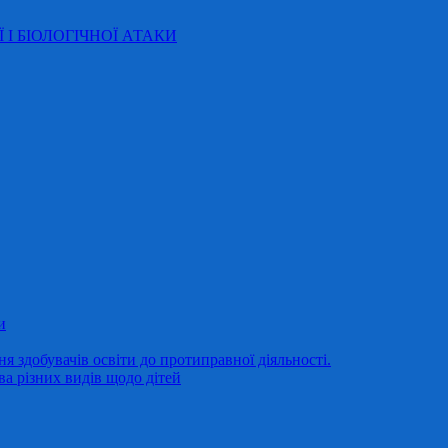
Ї І БІОЛОГІЧНОЇ АТАКИ
и
 здобувачів освіти до протиправної діяльності.
ва різних видів щодо дітей