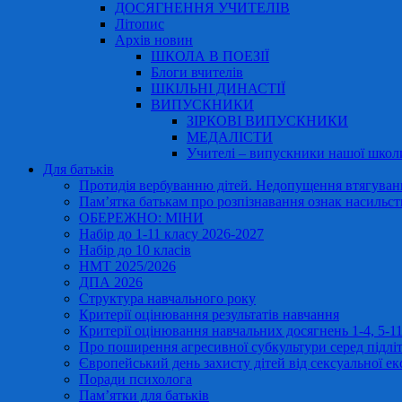
ДОСЯГНЕННЯ УЧИТЕЛІВ
Літопис
Архів новин
ШКОЛА В ПОЕЗІЇ
Блоги вчителів
ШКІЛЬНІ ДИНАСТІЇ
ВИПУСКНИКИ
ЗІРКОВІ ВИПУСКНИКИ
МЕДАЛІСТИ
Учителі – випускники нашої школ
Для батьків
Протидія вербуванню дітей. Недопущення втягування
Пам’ятка батькам про розпізнавання ознак насильст
ОБЕРЕЖНО: МІНИ
Набір до 1-11 класу 2026-2027
Набір до 10 класів
НМТ 2025/2026
ДПА 2026
Структура навчального року
Критерії оцінювання результатів навчання
Критерії оцінювання навчальних досягнень 1-4, 5-
Про поширення агресивної субкультури серед підліт
Європейський день захисту дітей від сексуальної ек
Поради психолога
Пам’ятки для батьків