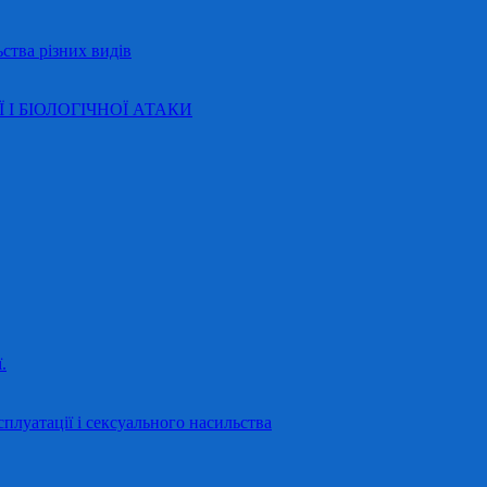
ства різних видів
Ї І БІОЛОГІЧНОЇ АТАКИ
.
сплуатації і сексуального насильства