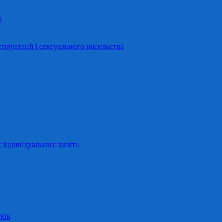
.
сплуатації і сексуального насильства
 індивідуальних занять
ків