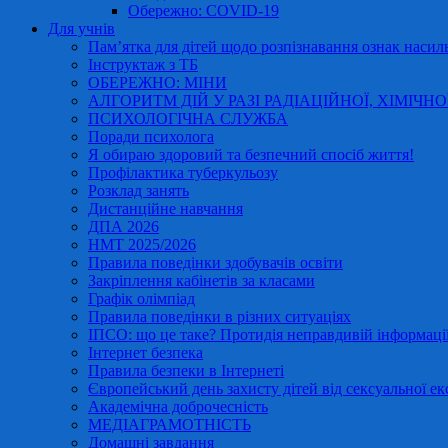
Обережно: COVID-19
Для учнів
Пам’ятка для дітей щодо розпізнавання ознак насиль
Інструктаж з ТБ
ОБЕРЕЖНО: МІНИ
АЛГОРИТМ ДІЙ У РАЗІ РАДІАЦІЙНОЇ, ХІМІЧНО
ПСИХОЛОГІЧНА СЛУЖБА
Поради психолога
Я обираю здоровий та безпечний спосіб життя!
Профілактика туберкульозу
Розклад занять
Дистанційне навчання
ДПА 2026
НМТ 2025/2026
Правила поведінки здобувачів освіти
Закріплення кабінетів за класами
Графік олімпіад
Правила поведінки в різних ситуаціях
ІПСО: що це таке? Протидія неправдивій інформації
Інтернет безпека
Правила безпеки в Інтернеті
Європейський день захисту дітей від сексуальної ек
Академічна доброчесність
МЕДІАГРАМОТНІСТЬ
Домашні завдання