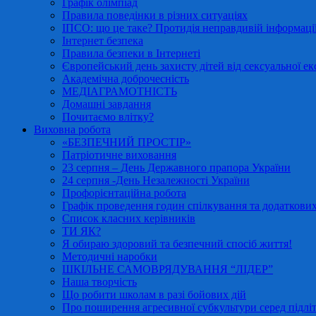
Графік олімпіад
Правила поведінки в різних ситуаціях
ІПСО: що це таке? Протидія неправдивій інформації
Інтернет безпека
Правила безпеки в Інтернеті
Європейський день захисту дітей від сексуальної ек
Академічна доброчесність
МЕДІАГРАМОТНІСТЬ
Домашні завдання
Почитаємо влітку?
Виховна робота
«БЕЗПЕЧНИЙ ПРОСТІР»
Патріотичне виховання
23 серпня – День Державного прапора України
24 серпня -День Незалежності України
Профорієнтаційна робота
Графік проведення годин спілкування та додаткових
Список класних керівників
ТИ ЯК?
Я обираю здоровий та безпечний спосіб життя!
Методичні наробки
ШКІЛЬНЕ САМОВРЯДУВАННЯ “ЛІДЕР”
Наша творчість
Що робити школам в разі бойових дій
Про поширення агресивної субкультури серед підліт