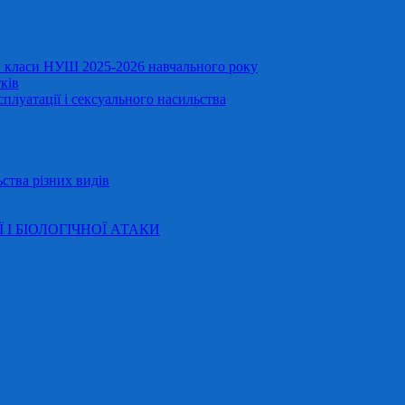
11 класи НУШ 2025-2026 навчального року
ків
сплуатації і сексуального насильства
ства різних видів
Ї І БІОЛОГІЧНОЇ АТАКИ