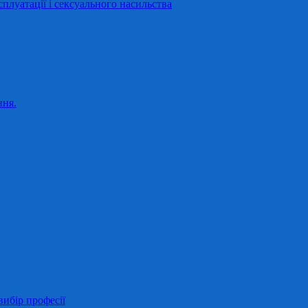
сплуатації і сексуального насильства
ння.
ибір професії