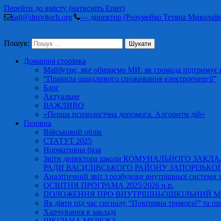
Перейти до вмісту (натисніть Enter)
sajt@dnsvitoch.org
— директор (Розумейко Тетяна Миколаїв
Пошук:
Домашня сторінка
Майбутнє, яке обираємо МИ: як громада підтримує в
“Правила ощадливого споживання електроенергії”
Блог
Актуальне
ВАЖЛИВО
«Перша психологічна допомога. Алгоритм дій»
Головна
Військовий облік
СТАТУТ 2025
Нормативна база
Звіти директора школи КОМУНАЛЬНОГО ЗАКЛ
РАДИ ВАСИЛІВСЬКОГО РАЙОНУ ЗАПОРІЗЬКОЇ ОБ
Аналітичний звіт з розбудови внутрішньої системи за
ОСВІТНЯ ПРОГРАМА 2025/2026 н.р.
ПОЛОЖЕННЯ ПРО ВНУТРІШНЬОШКІЛЬНИЙ МО
Як діяти під час сигналу “Повітряна тривога!” та пр
Харчування в закладі
ШКІЛЬНА МЕРЕЖА