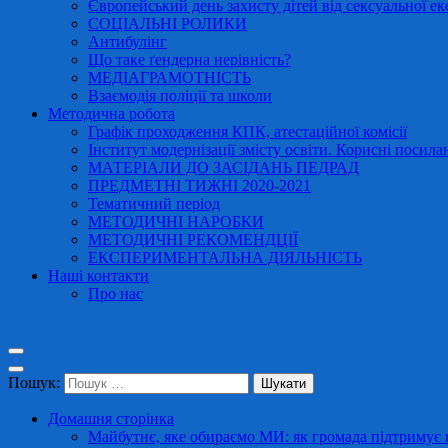
Європейський день захисту дітей від сексуальної ек
СОЦІАЛЬНІ РОЛИКИ
Антибулінг
Що таке ґендерна нерівність?
МЕДІАГРАМОТНІСТЬ
Взаємодія поліції та школи
Методична робота
Графік проходження КПК, атестаційної комісії
Інститут модернізації змісту освіти. Корисні посила
МАТЕРІАЛИ ДО ЗАСІДАНЬ ПЕДРАД
ПРЕДМЕТНІ ТИЖНІ 2020-2021
Тематичний період
МЕТОДИЧНІ НАРОБКИ
МЕТОДИЧНІ РЕКОМЕНДЦІЇ
ЕКСПЕРИМЕНТАЛЬНА ДІЯЛЬНІСТЬ
Наші контакти
Про нас
Пошук:
Домашня сторінка
Майбутнє, яке обираємо МИ: як громада підтримує в