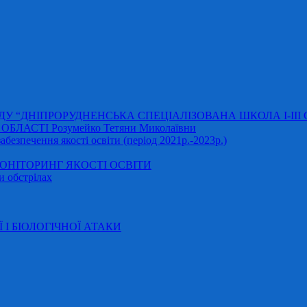
АДУ “ДНІПРОРУДНЕНСЬКА СПЕЦІАЛІЗОВАНА ШКОЛА І-ІІІ
ЛАСТІ Розумейко Тетяни Миколаївни
безпечення якості освіти (період 2021р.-2023р.)
НІТОРИНГ ЯКОСТІ ОСВІТИ
и обстрілах
Ї І БІОЛОГІЧНОЇ АТАКИ