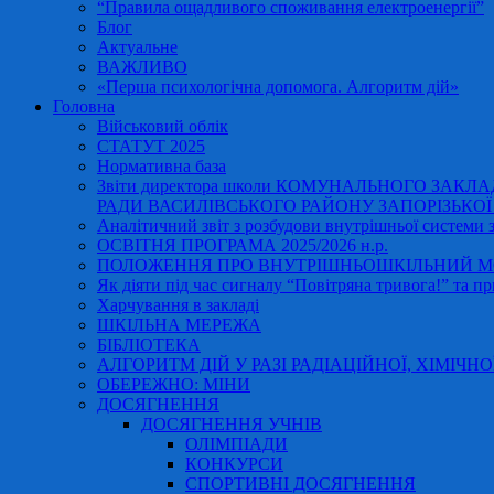
“Правила ощадливого споживання електроенергії”
Блог
Актуальне
ВАЖЛИВО
«Перша психологічна допомога. Алгоритм дій»
Головна
Військовий облік
СТАТУТ 2025
Нормативна база
Звіти директора школи КОМУНАЛЬНОГО ЗАКЛ
РАДИ ВАСИЛІВСЬКОГО РАЙОНУ ЗАПОРІЗЬКОЇ ОБ
Аналітичний звіт з розбудови внутрішньої системи за
ОСВІТНЯ ПРОГРАМА 2025/2026 н.р.
ПОЛОЖЕННЯ ПРО ВНУТРІШНЬОШКІЛЬНИЙ МО
Як діяти під час сигналу “Повітряна тривога!” та пр
Харчування в закладі
ШКІЛЬНА МЕРЕЖА
БІБЛІОТЕКА
АЛГОРИТМ ДІЙ У РАЗІ РАДІАЦІЙНОЇ, ХІМІЧНО
ОБЕРЕЖНО: МІНИ
ДОСЯГНЕННЯ
ДОСЯГНЕННЯ УЧНІВ
ОЛІМПІАДИ
КОНКУРСИ
СПОРТИВНІ ДОСЯГНЕННЯ