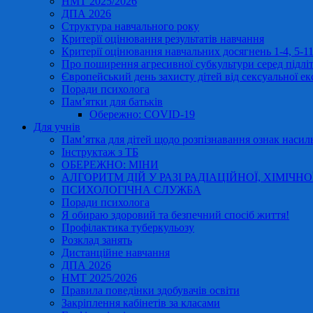
НМТ 2025/2026
ДПА 2026
Структура навчального року
Критерії оцінювання результатів навчання
Критерії оцінювання навчальних досягнень 1-4, 5-
Про поширення агресивної субкультури серед підліт
Європейський день захисту дітей від сексуальної ек
Поради психолога
Пам’ятки для батьків
Обережно: COVID-19
Для учнів
Пам’ятка для дітей щодо розпізнавання ознак насиль
Інструктаж з ТБ
ОБЕРЕЖНО: МІНИ
АЛГОРИТМ ДІЙ У РАЗІ РАДІАЦІЙНОЇ, ХІМІЧНО
ПСИХОЛОГІЧНА СЛУЖБА
Поради психолога
Я обираю здоровий та безпечний спосіб життя!
Профілактика туберкульозу
Розклад занять
Дистанційне навчання
ДПА 2026
НМТ 2025/2026
Правила поведінки здобувачів освіти
Закріплення кабінетів за класами