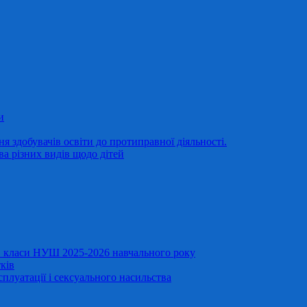
и
 здобувачів освіти до протиправної діяльності.
ва різних видів щодо дітей
11 класи НУШ 2025-2026 навчального року
ків
сплуатації і сексуального насильства