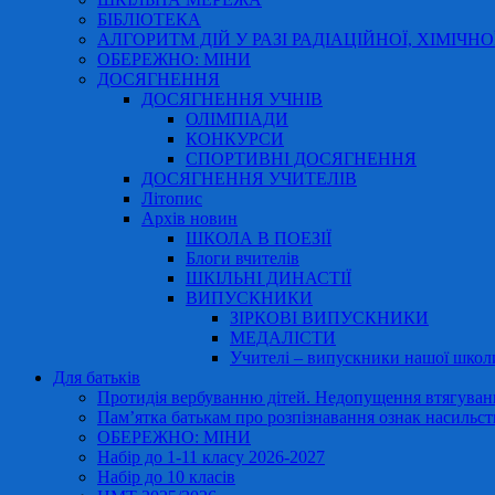
БІБЛІОТЕКА
АЛГОРИТМ ДІЙ У РАЗІ РАДІАЦІЙНОЇ, ХІМІЧНО
ОБЕРЕЖНО: МІНИ
ДОСЯГНЕННЯ
ДОСЯГНЕННЯ УЧНІВ
ОЛІМПІАДИ
КОНКУРСИ
СПОРТИВНІ ДОСЯГНЕННЯ
ДОСЯГНЕННЯ УЧИТЕЛІВ
Літопис
Архів новин
ШКОЛА В ПОЕЗІЇ
Блоги вчителів
ШКІЛЬНІ ДИНАСТІЇ
ВИПУСКНИКИ
ЗІРКОВІ ВИПУСКНИКИ
МЕДАЛІСТИ
Учителі – випускники нашої школ
Для батьків
Протидія вербуванню дітей. Недопущення втягування
Пам’ятка батькам про розпізнавання ознак насильст
ОБЕРЕЖНО: МІНИ
Набір до 1-11 класу 2026-2027
Набір до 10 класів