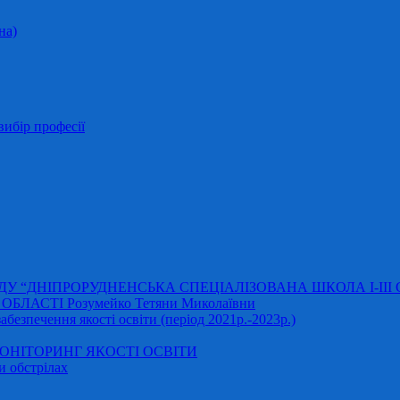
на)
ибір професії
АДУ “ДНІПРОРУДНЕНСЬКА СПЕЦІАЛІЗОВАНА ШКОЛА І-ІІІ
ЛАСТІ Розумейко Тетяни Миколаївни
безпечення якості освіти (період 2021р.-2023р.)
НІТОРИНГ ЯКОСТІ ОСВІТИ
и обстрілах