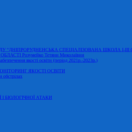
АДУ “ДНІПРОРУДНЕНСЬКА СПЕЦІАЛІЗОВАНА ШКОЛА І-ІІІ
ЛАСТІ Розумейко Тетяни Миколаївни
безпечення якості освіти (період 2021р.-2023р.)
НІТОРИНГ ЯКОСТІ ОСВІТИ
и обстрілах
Ї І БІОЛОГІЧНОЇ АТАКИ