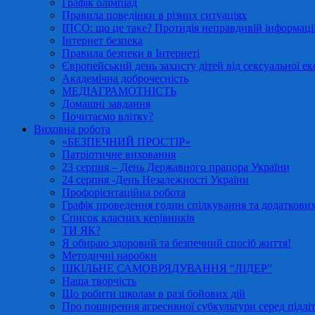
Графік олімпіад
Правила поведінки в різних ситуаціях
ІПСО: що це таке? Протидія неправдивій інформації
Інтернет безпека
Правила безпеки в Інтернеті
Європейський день захисту дітей від сексуальної ек
Академічна доброчесність
МЕДІАГРАМОТНІСТЬ
Домашні завдання
Почитаємо влітку?
Виховна робота
«БЕЗПЕЧНИЙ ПРОСТІР»
Патріотичне виховання
23 серпня – День Державного прапора України
24 серпня -День Незалежності України
Профорієнтаційна робота
Графік проведення годин спілкування та додаткових
Список класних керівників
ТИ ЯК?
Я обираю здоровий та безпечний спосіб життя!
Методичні наробки
ШКІЛЬНЕ САМОВРЯДУВАННЯ “ЛІДЕР”
Наша творчість
Що робити школам в разі бойових дій
Про поширення агресивної субкультури серед підліт