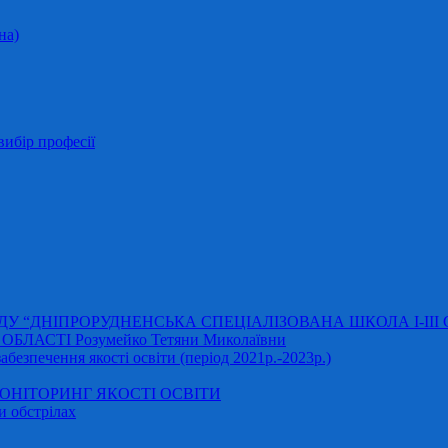
на)
ибір професії
АДУ “ДНІПРОРУДНЕНСЬКА СПЕЦІАЛІЗОВАНА ШКОЛА І-ІІІ
ЛАСТІ Розумейко Тетяни Миколаївни
безпечення якості освіти (період 2021р.-2023р.)
НІТОРИНГ ЯКОСТІ ОСВІТИ
и обстрілах