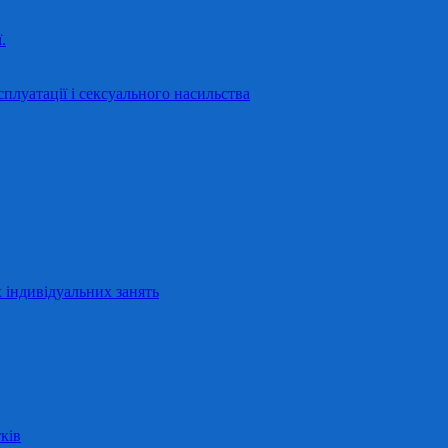
.
сплуатації і сексуального насильства
 індивідуальних занять
ків