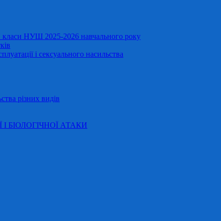
11 класи НУШ 2025-2026 навчального року
ків
сплуатації і сексуального насильства
ства різних видів
Ї І БІОЛОГІЧНОЇ АТАКИ