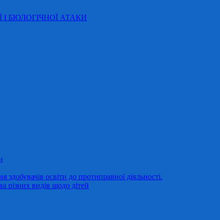
Ї І БІОЛОГІЧНОЇ АТАКИ
и
 здобувачів освіти до протиправної діяльності.
ва різних видів щодо дітей