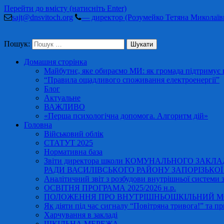
Перейти до вмісту (натисніть Enter)
sajt@dnsvitoch.org
— директор (Розумейко Тетяна Миколаїв
Пошук:
Домашня сторінка
Майбутнє, яке обираємо МИ: як громада підтримує в
“Правила ощадливого споживання електроенергії”
Блог
Актуальне
ВАЖЛИВО
«Перша психологічна допомога. Алгоритм дій»
Головна
Військовий облік
СТАТУТ 2025
Нормативна база
Звіти директора школи КОМУНАЛЬНОГО ЗАКЛ
РАДИ ВАСИЛІВСЬКОГО РАЙОНУ ЗАПОРІЗЬКОЇ ОБ
Аналітичний звіт з розбудови внутрішньої системи за
ОСВІТНЯ ПРОГРАМА 2025/2026 н.р.
ПОЛОЖЕННЯ ПРО ВНУТРІШНЬОШКІЛЬНИЙ МО
Як діяти під час сигналу “Повітряна тривога!” та пр
Харчування в закладі
ШКІЛЬНА МЕРЕЖА