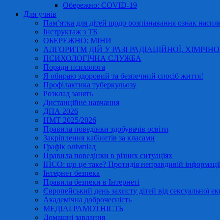
Обережно: COVID-19
Для учнів
Пам’ятка для дітей щодо розпізнавання ознак насиль
Інструктаж з ТБ
ОБЕРЕЖНО: МІНИ
АЛГОРИТМ ДІЙ У РАЗІ РАДІАЦІЙНОЇ, ХІМІЧНО
ПСИХОЛОГІЧНА СЛУЖБА
Поради психолога
Я обираю здоровий та безпечний спосіб життя!
Профілактика туберкульозу
Розклад занять
Дистанційне навчання
ДПА 2026
НМТ 2025/2026
Правила поведінки здобувачів освіти
Закріплення кабінетів за класами
Графік олімпіад
Правила поведінки в різних ситуаціях
ІПСО: що це таке? Протидія неправдивій інформації
Інтернет безпека
Правила безпеки в Інтернеті
Європейський день захисту дітей від сексуальної ек
Академічна доброчесність
МЕДІАГРАМОТНІСТЬ
Домашні завдання