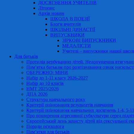
ДОСЯГНЕННЯ УЧИТЕЛІВ
Літопис
Архів новин
ШКОЛА В ПОЕЗІЇ
Блоги вчителів
ШКІЛЬНІ ДИНАСТІЇ
ВИПУСКНИКИ
ЗІРКОВІ ВИПУСКНИКИ
МЕДАЛІСТИ
Учителі – випускники нашої школ
Для батьків
Протидія вербуванню дітей. Недопущення втягування
Пам’ятка батькам про розпізнавання ознак насильст
ОБЕРЕЖНО: МІНИ
Набір до 1-11 класу 2026-2027
Набір до 10 класів
НМТ 2025/2026
ДПА 2026
Структура навчального року
Критерії оцінювання результатів навчання
Критерії оцінювання навчальних досягнень 1-4, 5-
Про поширення агресивної субкультури серед підліт
Європейський день захисту дітей від сексуальної ек
Поради психолога
Пам’ятки для батьків