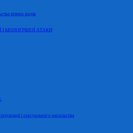
ства різних видів
Ї І БІОЛОГІЧНОЇ АТАКИ
.
сплуатації і сексуального насильства