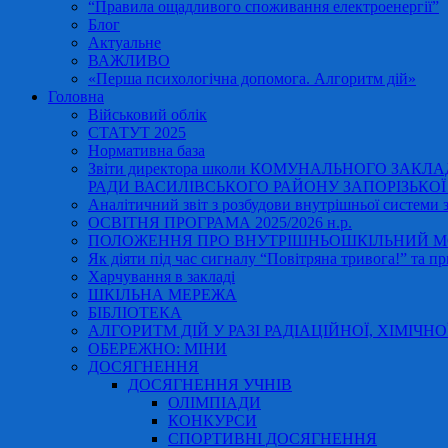
“Правила ощадливого споживання електроенергії”
Блог
Актуальне
ВАЖЛИВО
«Перша психологічна допомога. Алгоритм дій»
Головна
Військовий облік
СТАТУТ 2025
Нормативна база
Звіти директора школи КОМУНАЛЬНОГО ЗАКЛ
РАДИ ВАСИЛІВСЬКОГО РАЙОНУ ЗАПОРІЗЬКОЇ ОБ
Аналітичний звіт з розбудови внутрішньої системи за
ОСВІТНЯ ПРОГРАМА 2025/2026 н.р.
ПОЛОЖЕННЯ ПРО ВНУТРІШНЬОШКІЛЬНИЙ МО
Як діяти під час сигналу “Повітряна тривога!” та пр
Харчування в закладі
ШКІЛЬНА МЕРЕЖА
БІБЛІОТЕКА
АЛГОРИТМ ДІЙ У РАЗІ РАДІАЦІЙНОЇ, ХІМІЧНО
ОБЕРЕЖНО: МІНИ
ДОСЯГНЕННЯ
ДОСЯГНЕННЯ УЧНІВ
ОЛІМПІАДИ
КОНКУРСИ
СПОРТИВНІ ДОСЯГНЕННЯ