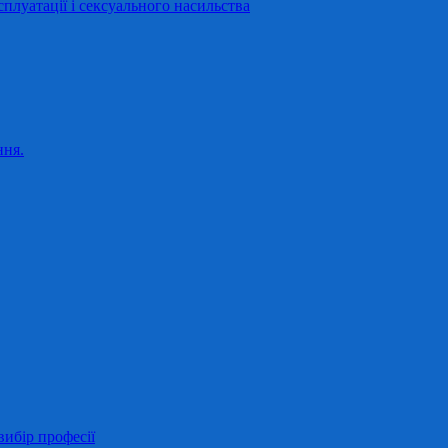
сплуатації і сексуального насильства
ння.
ибір професії