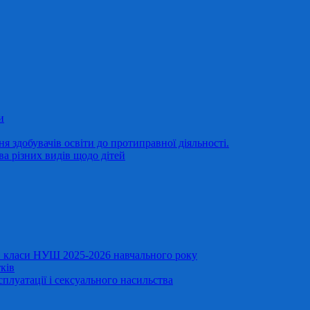
и
 здобувачів освіти до протиправної діяльності.
ва різних видів щодо дітей
11 класи НУШ 2025-2026 навчального року
ків
сплуатації і сексуального насильства