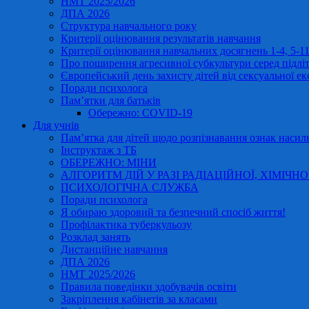
НМТ 2025/2026
ДПА 2026
Структура навчального року
Критерії оцінювання результатів навчання
Критерії оцінювання навчальних досягнень 1-4, 5-
Про поширення агресивної субкультури серед підліт
Європейський день захисту дітей від сексуальної ек
Поради психолога
Пам’ятки для батьків
Обережно: COVID-19
Для учнів
Пам’ятка для дітей щодо розпізнавання ознак насиль
Інструктаж з ТБ
ОБЕРЕЖНО: МІНИ
АЛГОРИТМ ДІЙ У РАЗІ РАДІАЦІЙНОЇ, ХІМІЧНО
ПСИХОЛОГІЧНА СЛУЖБА
Поради психолога
Я обираю здоровий та безпечний спосіб життя!
Профілактика туберкульозу
Розклад занять
Дистанційне навчання
ДПА 2026
НМТ 2025/2026
Правила поведінки здобувачів освіти
Закріплення кабінетів за класами