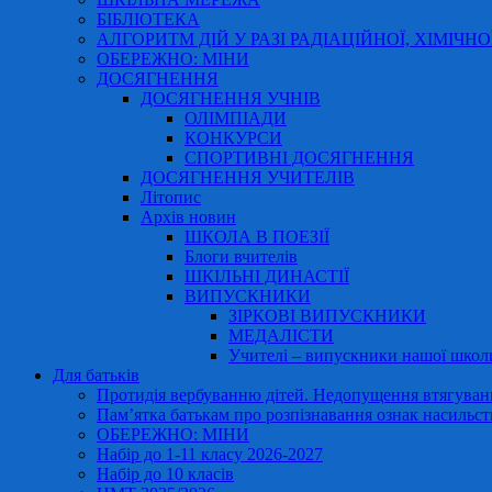
БІБЛІОТЕКА
АЛГОРИТМ ДІЙ У РАЗІ РАДІАЦІЙНОЇ, ХІМІЧНО
ОБЕРЕЖНО: МІНИ
ДОСЯГНЕННЯ
ДОСЯГНЕННЯ УЧНІВ
ОЛІМПІАДИ
КОНКУРСИ
СПОРТИВНІ ДОСЯГНЕННЯ
ДОСЯГНЕННЯ УЧИТЕЛІВ
Літопис
Архів новин
ШКОЛА В ПОЕЗІЇ
Блоги вчителів
ШКІЛЬНІ ДИНАСТІЇ
ВИПУСКНИКИ
ЗІРКОВІ ВИПУСКНИКИ
МЕДАЛІСТИ
Учителі – випускники нашої школ
Для батьків
Протидія вербуванню дітей. Недопущення втягування
Пам’ятка батькам про розпізнавання ознак насильст
ОБЕРЕЖНО: МІНИ
Набір до 1-11 класу 2026-2027
Набір до 10 класів