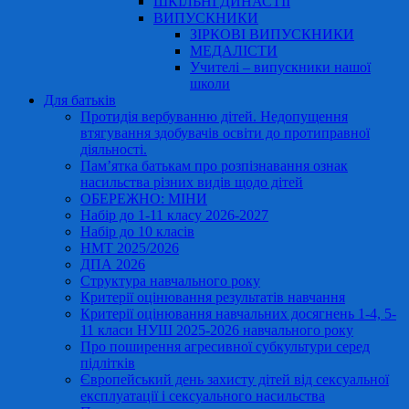
ШКІЛЬНІ ДИНАСТІЇ
ВИПУСКНИКИ
ЗІРКОВІ ВИПУСКНИКИ
МЕДАЛІСТИ
Учителі – випускники нашої
школи
Для батьків
Протидія вербуванню дітей. Недопущення
втягування здобувачів освіти до протиправної
діяльності.
Пам’ятка батькам про розпізнавання ознак
насильства різних видів щодо дітей
ОБЕРЕЖНО: МІНИ
Набір до 1-11 класу 2026-2027
Набір до 10 класів
НМТ 2025/2026
ДПА 2026
Структура навчального року
Критерії оцінювання результатів навчання
Критерії оцінювання навчальних досягнень 1-4, 5-
11 класи НУШ 2025-2026 навчального року
Про поширення агресивної субкультури серед
підлітків
Європейський день захисту дітей від сексуальної
експлуатації і сексуального насильства