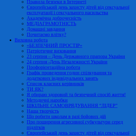
Правила безпеки в Інтернеті
Європейський день захисту дітей від сексуальної
експлуатації і сексуального насильства
Академічна доброчесність
МЕДІАГРАМОТНІСТЬ
Домашні завдання
Почитаємо влітку?
Виховна робота
«БЕЗПЕЧНИЙ ПРОСТІР»
Патріотичне виховання
23 серпня – День Державного прапора України
24 серпня -День Незалежності України
Профорієнтаційна робота
Графік проведення годин спілкування та
додаткових індивідуальних занять
Список класних керівників
ТИ ЯК?
Я обираю здоровий та безпечний спосіб життя!
Методичні наробки
ШКІЛЬНЕ САМОВРЯДУВАННЯ “ЛІДЕР”
Наша творчість
Що робити школам в разі бойових дій
Про поширення агресивної субкультури серед
підлітків
Європейський день захисту дітей від сексуальної