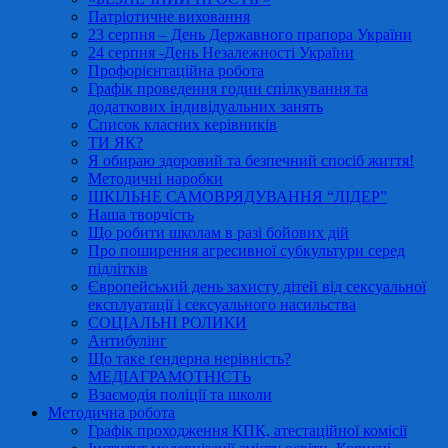
Патріотичне виховання
23 серпня – День Державного прапора України
24 серпня -День Незалежності України
Профорієнтаційна робота
Графік проведення годин спілкування та
додаткових індивідуальних занять
Список класних керівників
ТИ ЯК?
Я обираю здоровий та безпечний спосіб життя!
Методичні наробки
ШКІЛЬНЕ САМОВРЯДУВАННЯ “ЛІДЕР”
Наша творчість
Що робити школам в разі бойових дій
Про поширення агресивної субкультури серед
підлітків
Європейський день захисту дітей від сексуальної
експлуатації і сексуального насильства
СОЦІАЛЬНІ РОЛИКИ
Антибулінг
Що таке ґендерна нерівність?
МЕДІАГРАМОТНІСТЬ
Взаємодія поліції та школи
Методична робота
Графік проходження КПК, атестаційної комісії