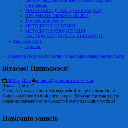
Інститут модернізації змісту освіти. Корисні
посилання.
МАТЕРІАЛИ ДО ЗАСІДАНЬ ПЕДРАД
ПРЕДМЕТНІ ТИЖНІ 2020-2021
Тематичний період
МЕТОДИЧНІ НАРОБКИ
МЕТОДИЧНІ РЕКОМЕНДЦІЇ
ЕКСПЕРИМЕНТАЛЬНА ДІЯЛЬНІСТЬ
Наші контакти
Про нас
— директор (Розумейко Тетяна Миколаївна)
sajt@dnsvitoch.org
Вітаємо! Пишаємося!
24 Лют,2025
adminhq
Залишити коментар
Школа “Світоч”.
Учень 8-А класу Лапін Артем посів ІІ місце на чемпіонаті
Київської області з бойового гопака. Вітаємо Артема з цією
чудовою перемогою та бажаємо йому подальших успіхів!
Навігація записів