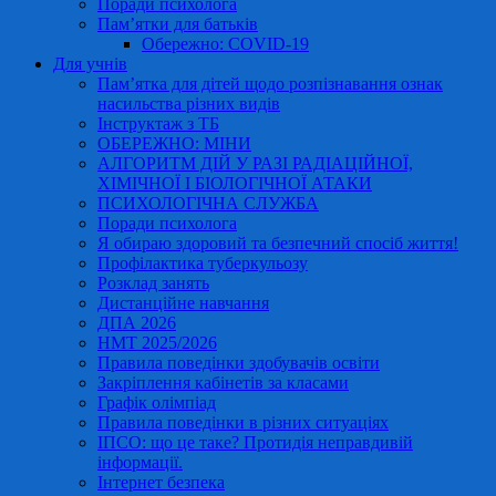
Поради психолога
Пам’ятки для батьків
Обережно: COVID-19
Для учнів
Пам’ятка для дітей щодо розпізнавання ознак
насильства різних видів
Інструктаж з ТБ
ОБЕРЕЖНО: МІНИ
АЛГОРИТМ ДІЙ У РАЗІ РАДІАЦІЙНОЇ,
ХІМІЧНОЇ І БІОЛОГІЧНОЇ АТАКИ
ПСИХОЛОГІЧНА СЛУЖБА
Поради психолога
Я обираю здоровий та безпечний спосіб життя!
Профілактика туберкульозу
Розклад занять
Дистанційне навчання
ДПА 2026
НМТ 2025/2026
Правила поведінки здобувачів освіти
Закріплення кабінетів за класами
Графік олімпіад
Правила поведінки в різних ситуаціях
ІПСО: що це таке? Протидія неправдивій
інформації.
Інтернет безпека