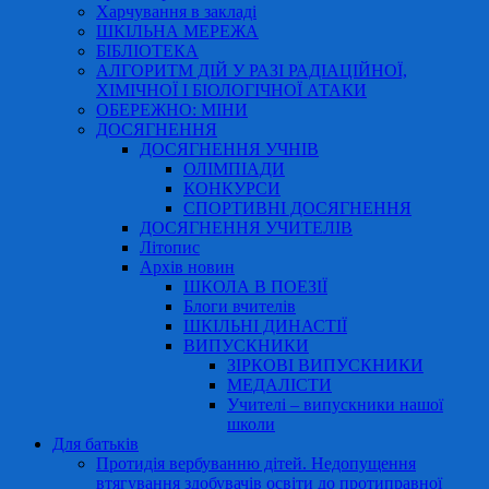
Харчування в закладі
ШКІЛЬНА МЕРЕЖА
БІБЛІОТЕКА
АЛГОРИТМ ДІЙ У РАЗІ РАДІАЦІЙНОЇ,
ХІМІЧНОЇ І БІОЛОГІЧНОЇ АТАКИ
ОБЕРЕЖНО: МІНИ
ДОСЯГНЕННЯ
ДОСЯГНЕННЯ УЧНІВ
ОЛІМПІАДИ
КОНКУРСИ
СПОРТИВНІ ДОСЯГНЕННЯ
ДОСЯГНЕННЯ УЧИТЕЛІВ
Літопис
Архів новин
ШКОЛА В ПОЕЗІЇ
Блоги вчителів
ШКІЛЬНІ ДИНАСТІЇ
ВИПУСКНИКИ
ЗІРКОВІ ВИПУСКНИКИ
МЕДАЛІСТИ
Учителі – випускники нашої
школи
Для батьків
Протидія вербуванню дітей. Недопущення
втягування здобувачів освіти до протиправної