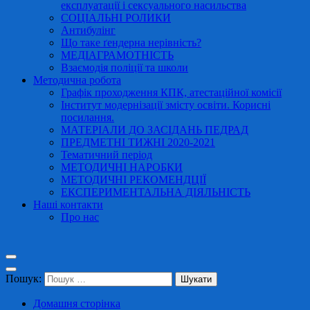
експлуатації і сексуального насильства
СОЦІАЛЬНІ РОЛИКИ
Антибулінг
Що таке ґендерна нерівність?
МЕДІАГРАМОТНІСТЬ
Взаємодія поліції та школи
Методична робота
Графік проходження КПК, атестаційної комісії
Інститут модернізації змісту освіти. Корисні
посилання.
МАТЕРІАЛИ ДО ЗАСІДАНЬ ПЕДРАД
ПРЕДМЕТНІ ТИЖНІ 2020-2021
Тематичний період
МЕТОДИЧНІ НАРОБКИ
МЕТОДИЧНІ РЕКОМЕНДЦІЇ
ЕКСПЕРИМЕНТАЛЬНА ДІЯЛЬНІСТЬ
Наші контакти
Про нас
Пошук:
Домашня сторінка