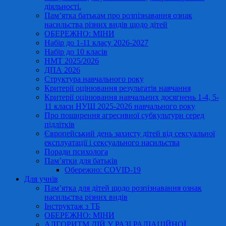
діяльності.
Пам’ятка батькам про розпізнавання ознак
насильства різних видів щодо дітей
ОБЕРЕЖНО: МІНИ
Набір до 1-11 класу 2026-2027
Набір до 10 класів
НМТ 2025/2026
ДПА 2026
Структура навчального року
Критерії оцінювання результатів навчання
Критерії оцінювання навчальних досягнень 1-4, 5-
11 класи НУШ 2025-2026 навчального року
Про поширення агресивної субкультури серед
підлітків
Європейський день захисту дітей від сексуальної
експлуатації і сексуального насильства
Поради психолога
Пам’ятки для батьків
Обережно: COVID-19
Для учнів
Пам’ятка для дітей щодо розпізнавання ознак
насильства різних видів
Інструктаж з ТБ
ОБЕРЕЖНО: МІНИ
АЛГОРИТМ ДІЙ У РАЗІ РАДІАЦІЙНОЇ,