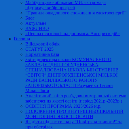
Майбутнє, яке обираємо МИ: як громада
підтримує вибір професії
“Правила ощадливого споживання електроенергії”
Блог
Актуальне
ВАЖЛИВО
«Перша психологічна допомога. Алгоритм дій»
Головна
Військовий облік
СТАТУТ 2025
Нормативна база
Звіти директора школи КОМУНАЛЬНОГО
ЗАКЛАДУ “ДНІПРОРУДНЕНСЬКА
СПЕЦІАЛІЗОВАНА ШКОЛА І-ІІІ СТУПЕНІВ
“СВІТОЧ” ДНІПРОРУДНЕНСЬКОЇ МІСЬКОЇ
РАДИ ВАСИЛІВСЬКОГО РАЙОНУ
ЗАПОРІЗЬКОЇ ОБЛАСТІ Розумейко Тетяни
Миколаївни
Аналітичний звіт з розбудови внутрішньої системи
забезпечення якості освіти (період 2021р.-2023р.)
ОСВІТНЯ ПРОГРАМА 2025/2026 н.р.
ПОЛОЖЕННЯ ПРО ВНУТРІШНЬОШКІЛЬНИЙ
МОНІТОРИНГ ЯКОСТІ ОСВІТИ
Як діяти під час сигналу “Повітряна тривога!” та
при обстрілах