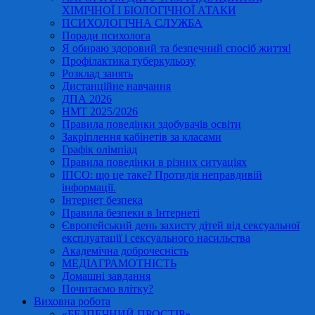
ХІМІЧНОЇ І БІОЛОГІЧНОЇ АТАКИ
ПСИХОЛОГІЧНА СЛУЖБА
Поради психолога
Я обираю здоровий та безпечний спосіб життя!
Профілактика туберкульозу
Розклад занять
Дистанційне навчання
ДПА 2026
НМТ 2025/2026
Правила поведінки здобувачів освіти
Закріплення кабінетів за класами
Графік олімпіад
Правила поведінки в різних ситуаціях
ІПСО: що це таке? Протидія неправдивій
інформації.
Інтернет безпека
Правила безпеки в Інтернеті
Європейський день захисту дітей від сексуальної
експлуатації і сексуального насильства
Академічна доброчесність
МЕДІАГРАМОТНІСТЬ
Домашні завдання
Почитаємо влітку?
Виховна робота
«БЕЗПЕЧНИЙ ПРОСТІР»