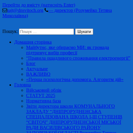
Перейти до вмісту (натисніть Enter)
sajt@dnsvitoch.org
— директор (Розумейко Тетяна
Миколаївна)
Пошук:
Домашня сторінка
Майбутнє, яке обираємо МИ: як громада
підтримує вибір професії
“Правила ощадливого споживання електроенергії”
Блог
Актуальне
ВАЖЛИВО
«Перша психологічна допомога. Алгоритм дій»
Головна
Військовий облік
СТАТУТ 2025
Нормативна база
Звіти директора школи КОМУНАЛЬНОГО
ЗАКЛАДУ “ДНІПРОРУДНЕНСЬКА
СПЕЦІАЛІЗОВАНА ШКОЛА І-ІІІ СТУПЕНІВ
“СВІТОЧ” ДНІПРОРУДНЕНСЬКОЇ МІСЬКОЇ
РАДИ ВАСИЛІВСЬКОГО РАЙОНУ
ЗАПОРІЗЬКОЇ ОБЛАСТІ Розумейко Тетяни