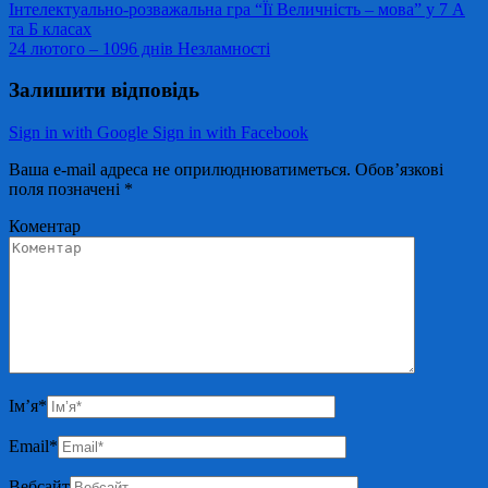
Інтелектуально-розважальна гра “Її Величність – мова” у 7 А
та Б класах
24 лютого – 1096 днів Незламності
Залишити відповідь
Sign in with Google
Sign in with Facebook
Ваша e-mail адреса не оприлюднюватиметься.
Обов’язкові
поля позначені
*
Коментар
Ім’я
*
Email
*
Вебсайт