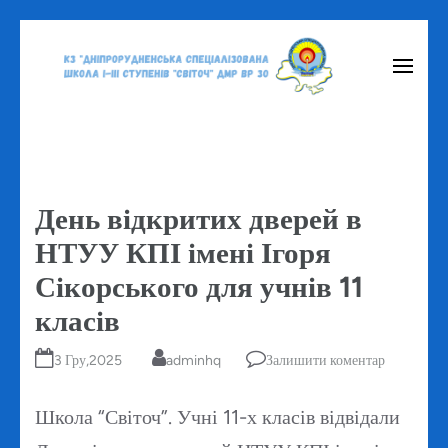
Перейти
до
вмісту
(натисніть
Enter)
День відкритих дверей в
НТУУ КПІ імені Ігоря
Сікорського для учнів 11
класів
3 Гру,2025
adminhq
Залишити коментар
Школа “Світоч”. Учні 11-х класів відвідали