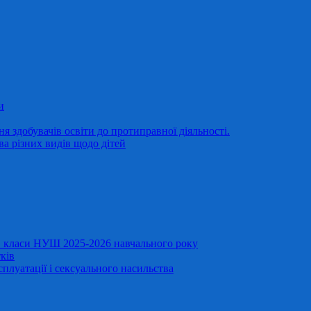
и
 здобувачів освіти до протиправної діяльності.
ва різних видів щодо дітей
11 класи НУШ 2025-2026 навчального року
ків
сплуатації і сексуального насильства