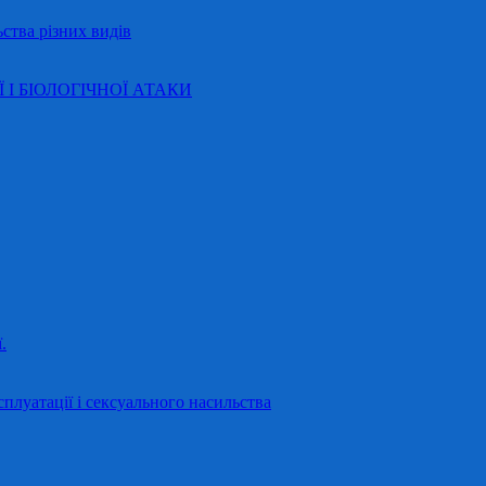
ства різних видів
Ї І БІОЛОГІЧНОЇ АТАКИ
.
сплуатації і сексуального насильства