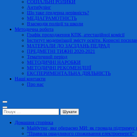
СОЦІАЛЬНІ РОЛИКИ
Антибулінг
Що таке ґендерна нерівність?
МЕДІАГРАМОТНІСТЬ
Взаємодія поліції та школи
Методична робота
Графік проходження КПК, атестаційної комісії
Інститут модернізації змісту освіти. Корисні посила
МАТЕРІАЛИ ДО ЗАСІДАНЬ ПЕДРАД
ПРЕДМЕТНІ ТИЖНІ 2020-2021
Тематичний період
МЕТОДИЧНІ НАРОБКИ
МЕТОДИЧНІ РЕКОМЕНДЦІЇ
ЕКСПЕРИМЕНТАЛЬНА ДІЯЛЬНІСТЬ
Наші контакти
Про нас
Пошук:
Домашня сторінка
Майбутнє, яке обираємо МИ: як громада підтримує в
“Правила ощадливого споживання електроенергії”