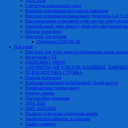
ДПА 2026
Структура навчального року
Критерії оцінювання результатів навчання
Критерії оцінювання навчальних досягнень 1-4, 5-
Про поширення агресивної субкультури серед підліт
Європейський день захисту дітей від сексуальної ек
Поради психолога
Пам’ятки для батьків
Обережно: COVID-19
Для учнів
Пам’ятка для дітей щодо розпізнавання ознак насиль
Інструктаж з ТБ
ОБЕРЕЖНО: МІНИ
АЛГОРИТМ ДІЙ У РАЗІ РАДІАЦІЙНОЇ, ХІМІЧНО
ПСИХОЛОГІЧНА СЛУЖБА
Поради психолога
Я обираю здоровий та безпечний спосіб життя!
Профілактика туберкульозу
Розклад занять
Дистанційне навчання
ДПА 2026
НМТ 2025/2026
Правила поведінки здобувачів освіти
Закріплення кабінетів за класами
Графік олімпіад