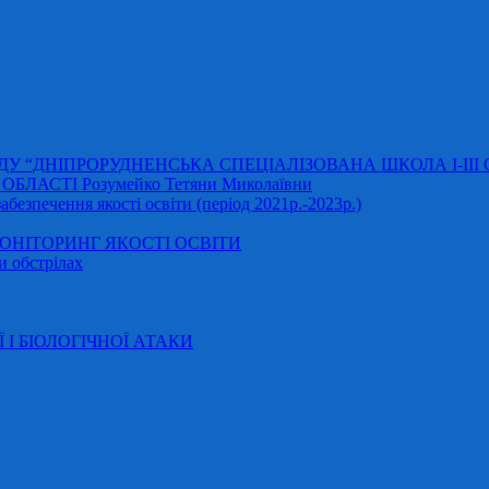
АДУ “ДНІПРОРУДНЕНСЬКА СПЕЦІАЛІЗОВАНА ШКОЛА І-ІІІ
ЛАСТІ Розумейко Тетяни Миколаївни
безпечення якості освіти (період 2021р.-2023р.)
НІТОРИНГ ЯКОСТІ ОСВІТИ
и обстрілах
Ї І БІОЛОГІЧНОЇ АТАКИ