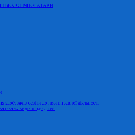
Ї І БІОЛОГІЧНОЇ АТАКИ
и
 здобувачів освіти до протиправної діяльності.
ва різних видів щодо дітей