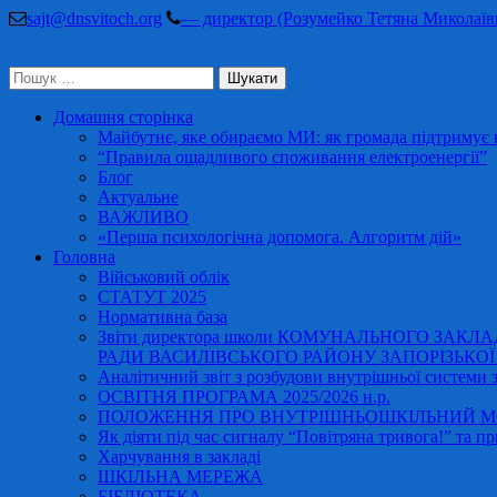
Перейти
sajt@dnsvitoch.org
— директор (Розумейко Тетяна Миколаїв
до
вмісту
Пошук:
(натисніть
Enter)
Домашня сторінка
Майбутнє, яке обираємо МИ: як громада підтримує в
“Правила ощадливого споживання електроенергії”
Блог
Актуальне
ВАЖЛИВО
«Перша психологічна допомога. Алгоритм дій»
Головна
Військовий облік
СТАТУТ 2025
Нормативна база
Звіти директора школи КОМУНАЛЬНОГО ЗАКЛ
РАДИ ВАСИЛІВСЬКОГО РАЙОНУ ЗАПОРІЗЬКОЇ ОБ
Аналітичний звіт з розбудови внутрішньої системи за
ОСВІТНЯ ПРОГРАМА 2025/2026 н.р.
ПОЛОЖЕННЯ ПРО ВНУТРІШНЬОШКІЛЬНИЙ МО
Як діяти під час сигналу “Повітряна тривога!” та пр
Харчування в закладі
ШКІЛЬНА МЕРЕЖА
БІБЛІОТЕКА