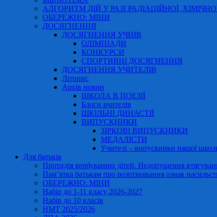
АЛГОРИТМ ДІЙ У РАЗІ РАДІАЦІЙНОЇ, ХІМІЧНО
ОБЕРЕЖНО: МІНИ
ДОСЯГНЕННЯ
ДОСЯГНЕННЯ УЧНІВ
ОЛІМПІАДИ
КОНКУРСИ
СПОРТИВНІ ДОСЯГНЕННЯ
ДОСЯГНЕННЯ УЧИТЕЛІВ
Літопис
Архів новин
ШКОЛА В ПОЕЗІЇ
Блоги вчителів
ШКІЛЬНІ ДИНАСТІЇ
ВИПУСКНИКИ
ЗІРКОВІ ВИПУСКНИКИ
МЕДАЛІСТИ
Учителі – випускники нашої школ
Для батьків
Протидія вербуванню дітей. Недопущення втягування
Пам’ятка батькам про розпізнавання ознак насильст
ОБЕРЕЖНО: МІНИ
Набір до 1-11 класу 2026-2027
Набір до 10 класів
НМТ 2025/2026