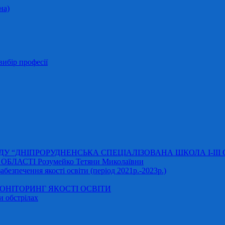
на)
ибір професії
АДУ “ДНІПРОРУДНЕНСЬКА СПЕЦІАЛІЗОВАНА ШКОЛА І-ІІІ
ЛАСТІ Розумейко Тетяни Миколаївни
безпечення якості освіти (період 2021р.-2023р.)
НІТОРИНГ ЯКОСТІ ОСВІТИ
и обстрілах