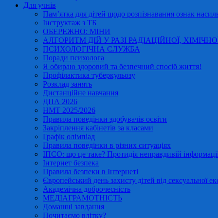
Для учнів
Пам’ятка для дітей щодо розпізнавання ознак насиль
Інструктаж з ТБ
ОБЕРЕЖНО: МІНИ
АЛГОРИТМ ДІЙ У РАЗІ РАДІАЦІЙНОЇ, ХІМІЧНО
ПСИХОЛОГІЧНА СЛУЖБА
Поради психолога
Я обираю здоровий та безпечний спосіб життя!
Профілактика туберкульозу
Розклад занять
Дистанційне навчання
ДПА 2026
НМТ 2025/2026
Правила поведінки здобувачів освіти
Закріплення кабінетів за класами
Графік олімпіад
Правила поведінки в різних ситуаціях
ІПСО: що це таке? Протидія неправдивій інформації
Інтернет безпека
Правила безпеки в Інтернеті
Європейський день захисту дітей від сексуальної ек
Академічна доброчесність
МЕДІАГРАМОТНІСТЬ
Домашні завдання
Почитаємо влітку?