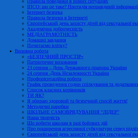
Правила поведінки в різних ситуаціях
ІПСО: що це таке? Протидія неправдивій інформації
Інтернет безпека
Правила безпеки в Інтернеті
Європейський день захисту дітей від сексуальної ек
Академічна доброчесність
МЕДІАГРАМОТНІСТЬ
Домашні завдання
Почитаємо влітку?
Виховна робота
«БЕЗПЕЧНИЙ ПРОСТІР»
Патріотичне виховання
23 серпня – День Державного прапора України
24 серпня -День Незалежності України
Профорієнтаційна робота
Графік проведення годин спілкування та додаткових
Список класних керівників
ТИ ЯК?
Я обираю здоровий та безпечний спосіб життя!
Методичні наробки
ШКІЛЬНЕ САМОВРЯДУВАННЯ “ЛІДЕР”
Наша творчість
Що робити школам в разі бойових дій
Про поширення агресивної субкультури серед підліт
Європейський день захисту дітей від сексуальної ек