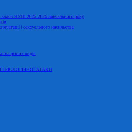
11 класи НУШ 2025-2026 навчального року
ків
сплуатації і сексуального насильства
ства різних видів
Ї І БІОЛОГІЧНОЇ АТАКИ