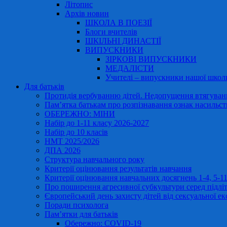
Літопис
Архів новин
ШКОЛА В ПОЕЗІЇ
Блоги вчителів
ШКІЛЬНІ ДИНАСТІЇ
ВИПУСКНИКИ
ЗІРКОВІ ВИПУСКНИКИ
МЕДАЛІСТИ
Учителі – випускники нашої школ
Для батьків
Протидія вербуванню дітей. Недопущення втягування
Пам’ятка батькам про розпізнавання ознак насильст
ОБЕРЕЖНО: МІНИ
Набір до 1-11 класу 2026-2027
Набір до 10 класів
НМТ 2025/2026
ДПА 2026
Структура навчального року
Критерії оцінювання результатів навчання
Критерії оцінювання навчальних досягнень 1-4, 5-
Про поширення агресивної субкультури серед підліт
Європейський день захисту дітей від сексуальної ек
Поради психолога
Пам’ятки для батьків
Обережно: COVID-19