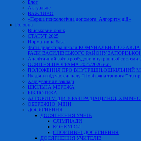
Блог
Актуальне
ВАЖЛИВО
«Перша психологічна допомога. Алгоритм дій»
Головна
Військовий облік
СТАТУТ 2025
Нормативна база
Звіти директора школи КОМУНАЛЬНОГО ЗАКЛ
РАДИ ВАСИЛІВСЬКОГО РАЙОНУ ЗАПОРІЗЬКОЇ ОБ
Аналітичний звіт з розбудови внутрішньої системи за
ОСВІТНЯ ПРОГРАМА 2025/2026 н.р.
ПОЛОЖЕННЯ ПРО ВНУТРІШНЬОШКІЛЬНИЙ МО
Як діяти під час сигналу “Повітряна тривога!” та пр
Харчування в закладі
ШКІЛЬНА МЕРЕЖА
БІБЛІОТЕКА
АЛГОРИТМ ДІЙ У РАЗІ РАДІАЦІЙНОЇ, ХІМІЧНО
ОБЕРЕЖНО: МІНИ
ДОСЯГНЕННЯ
ДОСЯГНЕННЯ УЧНІВ
ОЛІМПІАДИ
КОНКУРСИ
СПОРТИВНІ ДОСЯГНЕННЯ
ДОСЯГНЕННЯ УЧИТЕЛІВ