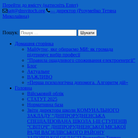
Перейти до вмісту (натисніть Enter)
sajt@dnsvitoch.org
— директор (Розумейко Тетяна
Миколаївна)
Пошук:
Домашня сторінка
Майбутнє, яке обираємо МИ: як громада
підтримує вибір професії
“Правила ощадливого споживання електроенергії”
Блог
Актуальне
ВАЖЛИВО
«Перша психологічна допомога. Алгоритм дій»
Головна
Військовий облік
СТАТУТ 2025
Нормативна база
Звіти директора школи КОМУНАЛЬНОГО
ЗАКЛАДУ “ДНІПРОРУДНЕНСЬКА
СПЕЦІАЛІЗОВАНА ШКОЛА І-ІІІ СТУПЕНІВ
“СВІТОЧ” ДНІПРОРУДНЕНСЬКОЇ МІСЬКОЇ
РАДИ ВАСИЛІВСЬКОГО РАЙОНУ
ЗАПОРІЗЬКОЇ ОБЛАСТІ Розумейко Тетяни