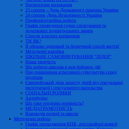
Патріотичне виховання
23 серпня – День Державного прапора України
24 серпня -День Незалежності України
Профорієнтаційна робота
Графік проведення годин спілкування та
додаткових індивідуальних занять
Список класних керівників
ТИ ЯК?
Я обираю здоровий та безпечний спосіб життя!
Методичні наробки
ШКІЛЬНЕ САМОВРЯДУВАННЯ “ЛІДЕР”
Наша творчість
Що робити школам в разі бойових дій
Про поширення агресивної субкультури серед
підлітків
Європейський день захисту дітей від сексуальної
експлуатації і сексуального насильства
СОЦІАЛЬНІ РОЛИКИ
Антибулінг
Що таке ґендерна нерівність?
МЕДІАГРАМОТНІСТЬ
Взаємодія поліції та школи
Методична робота
Графік проходження КПК, атестаційної комісії