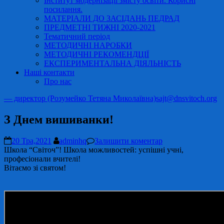
Інститут модернізації змісту освіти. Корисні
посилання.
МАТЕРІАЛИ ДО ЗАСІДАНЬ ПЕДРАД
ПРЕДМЕТНІ ТИЖНІ 2020-2021
Тематичний період
МЕТОДИЧНІ НАРОБКИ
МЕТОДИЧНІ РЕКОМЕНДЦІЇ
ЕКСПЕРИМЕНТАЛЬНА ДІЯЛЬНІСТЬ
Наші контакти
Про нас
— директор (Розумейко Тетяна Миколаївна)
sajt@dnsvitoch.org
З Днем вишиванки!
20 Тра,2021
adminhq
Залишити коментар
Школа “Світоч”! Школа можливостей: успішні учні,
професіонали вчителі!
Вітаємо зі святом!