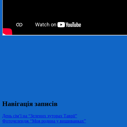
Навігація записів
День сім’ї на “Зелених хуторах Таврії”
Фоточелендж “Моя родина у вишиванках”