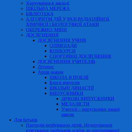
Харчування в закладі
ШКІЛЬНА МЕРЕЖА
БІБЛІОТЕКА
АЛГОРИТМ ДІЙ У РАЗІ РАДІАЦІЙНОЇ,
ХІМІЧНОЇ І БІОЛОГІЧНОЇ АТАКИ
ОБЕРЕЖНО: МІНИ
ДОСЯГНЕННЯ
ДОСЯГНЕННЯ УЧНІВ
ОЛІМПІАДИ
КОНКУРСИ
СПОРТИВНІ ДОСЯГНЕННЯ
ДОСЯГНЕННЯ УЧИТЕЛІВ
Літопис
Архів новин
ШКОЛА В ПОЕЗІЇ
Блоги вчителів
ШКІЛЬНІ ДИНАСТІЇ
ВИПУСКНИКИ
ЗІРКОВІ ВИПУСКНИКИ
МЕДАЛІСТИ
Учителі – випускники нашої
школи
Для батьків
Протидія вербуванню дітей. Недопущення
втягування здобувачів освіти до протиправної