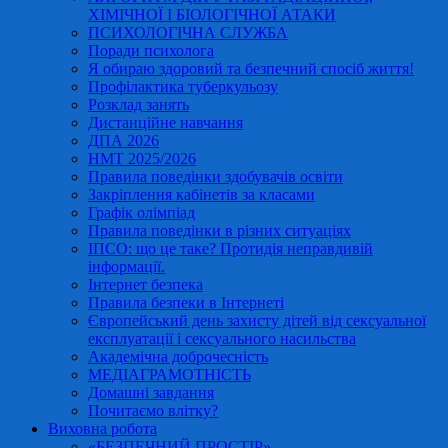
ХІМІЧНОЇ І БІОЛОГІЧНОЇ АТАКИ
ПСИХОЛОГІЧНА СЛУЖБА
Поради психолога
Я обираю здоровий та безпечний спосіб життя!
Профілактика туберкульозу
Розклад занять
Дистанційне навчання
ДПА 2026
НМТ 2025/2026
Правила поведінки здобувачів освіти
Закріплення кабінетів за класами
Графік олімпіад
Правила поведінки в різних ситуаціях
ІПСО: що це таке? Протидія неправдивій
інформації.
Інтернет безпека
Правила безпеки в Інтернеті
Європейський день захисту дітей від сексуальної
експлуатації і сексуального насильства
Академічна доброчесність
МЕДІАГРАМОТНІСТЬ
Домашні завдання
Почитаємо влітку?
Виховна робота
«БЕЗПЕЧНИЙ ПРОСТІР»