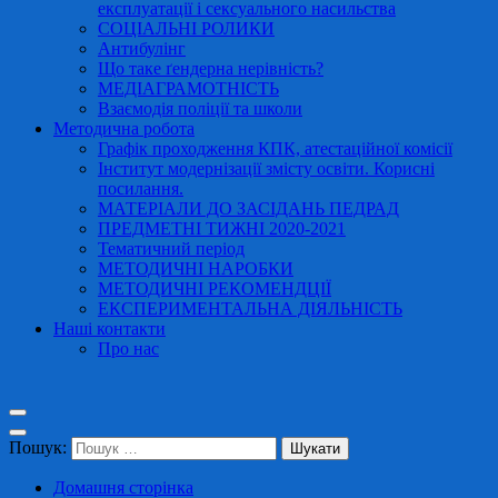
експлуатації і сексуального насильства
СОЦІАЛЬНІ РОЛИКИ
Антибулінг
Що таке ґендерна нерівність?
МЕДІАГРАМОТНІСТЬ
Взаємодія поліції та школи
Методична робота
Графік проходження КПК, атестаційної комісії
Інститут модернізації змісту освіти. Корисні
посилання.
МАТЕРІАЛИ ДО ЗАСІДАНЬ ПЕДРАД
ПРЕДМЕТНІ ТИЖНІ 2020-2021
Тематичний період
МЕТОДИЧНІ НАРОБКИ
МЕТОДИЧНІ РЕКОМЕНДЦІЇ
ЕКСПЕРИМЕНТАЛЬНА ДІЯЛЬНІСТЬ
Наші контакти
Про нас
Пошук:
Домашня сторінка