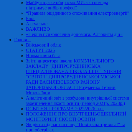
Майбутнє, яке обираємо МИ: як громада
підтримує вибір професії
“Правила ощадливого споживання електроенергії”
Блог
Актуальне
ВАЖЛИВО
«Перша психологічна допомога. Алгоритм дій»
Головна
Військовий облік
СТАТУТ 2025
Нормативна база
Звіти директора школи КОМУНАЛЬНОГО
ЗАКЛАДУ “ДНІПРОРУДНЕНСЬКА
СПЕЦІАЛІЗОВАНА ШКОЛА І-ІІІ СТУПЕНІВ
“СВІТОЧ” ДНІПРОРУДНЕНСЬКОЇ МІСЬКОЇ
РАДИ ВАСИЛІВСЬКОГО РАЙОНУ
ЗАПОРІЗЬКОЇ ОБЛАСТІ Розумейко Тетяни
Миколаївни
Аналітичний звіт з розбудови внутрішньої системи
забезпечення якості освіти (період 2021р.-2023р.)
ОСВІТНЯ ПРОГРАМА 2025/2026 н.р.
ПОЛОЖЕННЯ ПРО ВНУТРІШНЬОШКІЛЬНИЙ
МОНІТОРИНГ ЯКОСТІ ОСВІТИ
Як діяти під час сигналу “Повітряна тривога!” та
при обстрілах