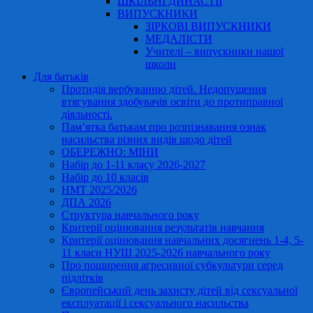
ШКІЛЬНІ ДИНАСТІЇ
ВИПУСКНИКИ
ЗІРКОВІ ВИПУСКНИКИ
МЕДАЛІСТИ
Учителі – випускники нашої
школи
Для батьків
Протидія вербуванню дітей. Недопущення
втягування здобувачів освіти до протиправної
діяльності.
Пам’ятка батькам про розпізнавання ознак
насильства різних видів щодо дітей
ОБЕРЕЖНО: МІНИ
Набір до 1-11 класу 2026-2027
Набір до 10 класів
НМТ 2025/2026
ДПА 2026
Структура навчального року
Критерії оцінювання результатів навчання
Критерії оцінювання навчальних досягнень 1-4, 5-
11 класи НУШ 2025-2026 навчального року
Про поширення агресивної субкультури серед
підлітків
Європейський день захисту дітей від сексуальної
експлуатації і сексуального насильства