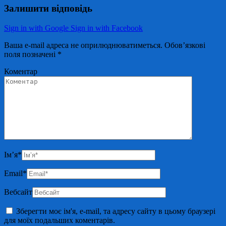
Залишити відповідь
Sign in with Google
Sign in with Facebook
Ваша e-mail адреса не оприлюднюватиметься.
Обов’язкові
поля позначені
*
Коментар
Ім’я
*
Email
*
Вебсайт
Зберегти моє ім'я, e-mail, та адресу сайту в цьому браузері
для моїх подальших коментарів.