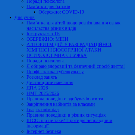
Поради психолога
Пам’ятки для батьків
Обережно: COVID-19
Для учнів
Пам’ятка для дітей щодо розпізнавання ознак
насильства різних видів
Інструктаж з ТБ
ОБЕРЕЖНО: МІНИ
АЛГОРИТМ ДІЙ У РАЗІ РАДІАЦІЙНОЇ,
ХІМІЧНОЇ І БІОЛОГІЧНОЇ АТАКИ
ПСИХОЛОГІЧНА СЛУЖБА
Поради психолога
Я обираю здоровий та безпечний спосіб життя!
Профілактика туберкульозу
Розклад занять
Дистанційне навчання
ДПА 2026
НМТ 2025/2026
Правила поведінки здобувачів освіти
Закріплення кабінетів за класами
Графік олімпіад
Правила поведінки в різних ситуаціях
ІПСО: що це таке? Протидія неправдивій
інформації.
Інтернет безпека