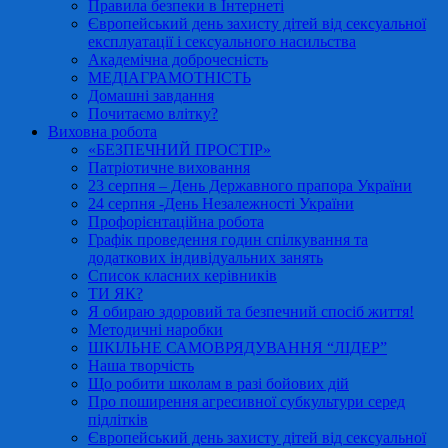
Правила безпеки в Інтернеті
Європейський день захисту дітей від сексуальної
експлуатації і сексуального насильства
Академічна доброчесність
МЕДІАГРАМОТНІСТЬ
Домашні завдання
Почитаємо влітку?
Виховна робота
«БЕЗПЕЧНИЙ ПРОСТІР»
Патріотичне виховання
23 серпня – День Державного прапора України
24 серпня -День Незалежності України
Профорієнтаційна робота
Графік проведення годин спілкування та
додаткових індивідуальних занять
Список класних керівників
ТИ ЯК?
Я обираю здоровий та безпечний спосіб життя!
Методичні наробки
ШКІЛЬНЕ САМОВРЯДУВАННЯ “ЛІДЕР”
Наша творчість
Що робити школам в разі бойових дій
Про поширення агресивної субкультури серед
підлітків
Європейський день захисту дітей від сексуальної