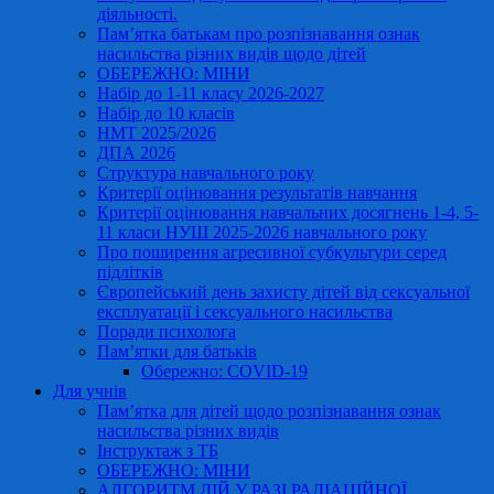
діяльності.
Пам’ятка батькам про розпізнавання ознак
насильства різних видів щодо дітей
ОБЕРЕЖНО: МІНИ
Набір до 1-11 класу 2026-2027
Набір до 10 класів
НМТ 2025/2026
ДПА 2026
Структура навчального року
Критерії оцінювання результатів навчання
Критерії оцінювання навчальних досягнень 1-4, 5-
11 класи НУШ 2025-2026 навчального року
Про поширення агресивної субкультури серед
підлітків
Європейський день захисту дітей від сексуальної
експлуатації і сексуального насильства
Поради психолога
Пам’ятки для батьків
Обережно: COVID-19
Для учнів
Пам’ятка для дітей щодо розпізнавання ознак
насильства різних видів
Інструктаж з ТБ
ОБЕРЕЖНО: МІНИ
АЛГОРИТМ ДІЙ У РАЗІ РАДІАЦІЙНОЇ,