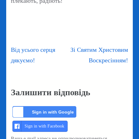
плекають, радіють!
Навігація
Від усього серця
Зі Святим Христовим
записів
дякуємо!
Воскресінням!
Залишити відповідь
Sign in with Google
Sign in with Facebook
Ваша e-mail адреса не оприлюднюватиметься.