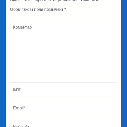
Обов’язкові поля позначені
*
Коментар
Ім’я
*
Em
Ве