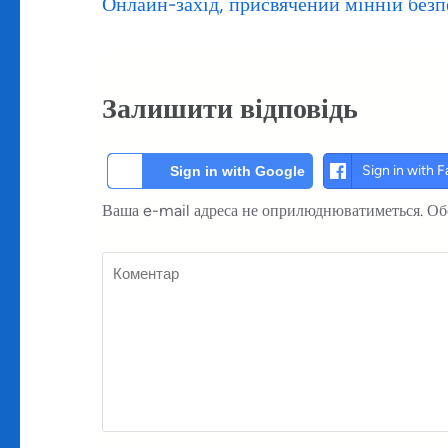
Навігація
Онлайн-захід, присвячений мінній безпе
записів
Залишити відповідь
Sign in with 
Sign in with Google
Ваша e-mail адреса не оприлюднюватиметься.
Об
Коментар