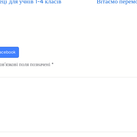
ці для учнів 1-4 класів
Вітаємо перем
Facebook
ов’язкові поля позначені
*