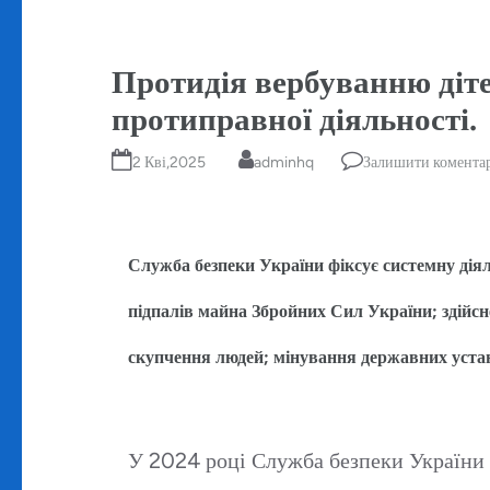
Протидія вербуванню діте
протиправної діяльності.
2 Кві,2025
adminhq
Залишити комента
Служба безпеки України фіксує системну діял
підпалів майна Збройних Сил України; здійсн
скупчення людей; мінування державних уста
У 2024 році Служба безпеки України с