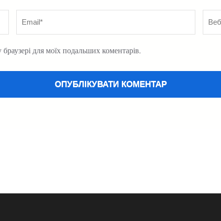
Email
*
Вебс
у браузері для моїх подальших коментарів.