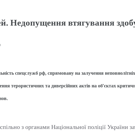
й. Недопущення втягування здобу
р
ьність спецслужб рф, спрямовану на залучення неповнолітніх 
ення терористичних та диверсійних актів на об’єктах критичн
нов.
пільно з органами Національної поліції України за