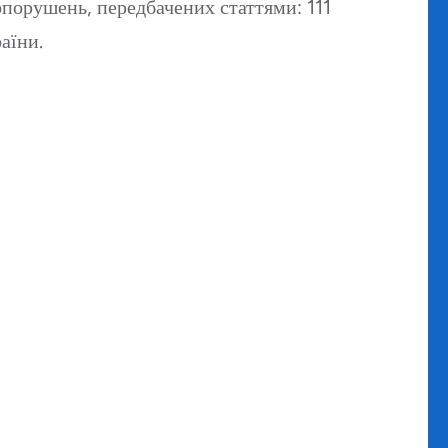
опорушень, передбачених статтями: 111
аїни.