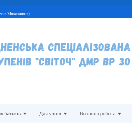
тяна Миколаївна)
я батьків
Для учнів
Виховна робота