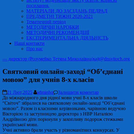
Інститут модернізації змісту освіти. Корисні
посилання.
МАТЕРІАЛИ ДО ЗАСІДАНЬ ПЕДРАД
ПРЕДМЕТНІ ТИЖНІ 2020-2021
Тематичний період
МЕТОДИЧНІ НАРОБКИ
МЕТОДИЧНІ РЕКОМЕНДЦІЇ
ЕКСПЕРИМЕНТАЛЬНА ДІЯЛЬНІСТЬ
Наші контакти
Про нас
— директор (Розумейко Тетяна Миколаївна)
sajt@dnsvitoch.org
Святковий онлайн-заході “Об’єднані
мовою” для учнів 8-х класів
21 Лют,2025
adminhq
Залишити коментар
До міжнародного дня рідної мови учні 8-х класів школи
“Світоч” зібралися на святковому онлайн-заході “Об’єднані
мовою”. Разом із класними керівниками, чарівною ведучою
Вікторією та заступницею директора з НВР Наталією
Андріївною діти поринули у захопливу подорож стежками
української мови.
Учні активно брали участь у різноманітних конкурсах. У