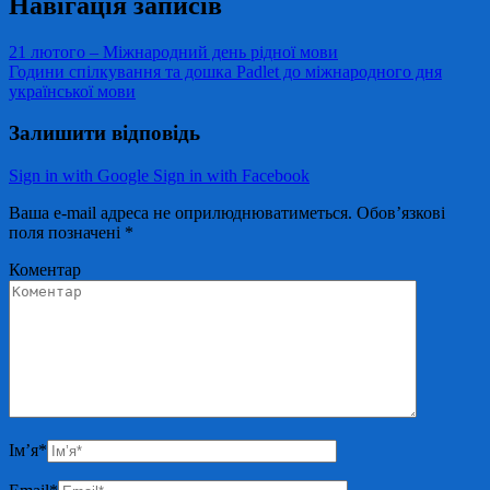
Навігація записів
21 лютого – Міжнародний день рідної мови
Години спілкування та дошка Padlet до міжнародного дня
української мови
Залишити відповідь
Sign in with Google
Sign in with Facebook
Ваша e-mail адреса не оприлюднюватиметься.
Обов’язкові
поля позначені
*
Коментар
Ім’я
*