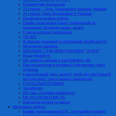
Патріотичне виховання
23 серпня – День Державного прапора України
24 серпня -День Незалежності України
Профорієнтаційна робота
Графік проведення годин спілкування та
додаткових індивідуальних занять
Список класних керівників
ТИ ЯК?
Я обираю здоровий та безпечний спосіб життя!
Методичні наробки
ШКІЛЬНЕ САМОВРЯДУВАННЯ “ЛІДЕР”
Наша творчість
Що робити школам в разі бойових дій
Про поширення агресивної субкультури серед
підлітків
Європейський день захисту дітей від сексуальної
експлуатації і сексуального насильства
СОЦІАЛЬНІ РОЛИКИ
Антибулінг
Що таке ґендерна нерівність?
МЕДІАГРАМОТНІСТЬ
Взаємодія поліції та школи
Методична робота
Графік проходження КПК, атестаційної комісії