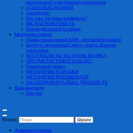
експлуатації і сексуального насильства
СОЦІАЛЬНІ РОЛИКИ
Антибулінг
Що таке ґендерна нерівність?
МЕДІАГРАМОТНІСТЬ
Взаємодія поліції та школи
Методична робота
Графік проходження КПК, атестаційної комісії
Інститут модернізації змісту освіти. Корисні
посилання.
МАТЕРІАЛИ ДО ЗАСІДАНЬ ПЕДРАД
ПРЕДМЕТНІ ТИЖНІ 2020-2021
Тематичний період
МЕТОДИЧНІ НАРОБКИ
МЕТОДИЧНІ РЕКОМЕНДЦІЇ
ЕКСПЕРИМЕНТАЛЬНА ДІЯЛЬНІСТЬ
Наші контакти
Про нас
Пошук:
Домашня сторінка