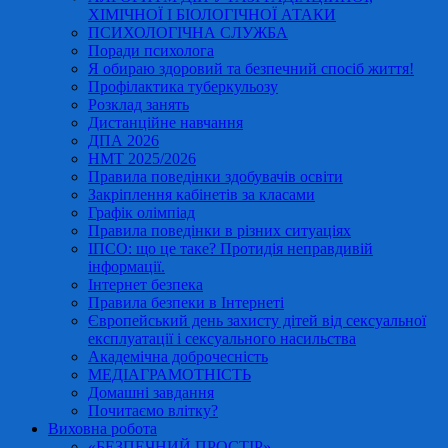
ХІМІЧНОЇ І БІОЛОГІЧНОЇ АТАКИ
ПСИХОЛОГІЧНА СЛУЖБА
Поради психолога
Я обираю здоровий та безпечний спосіб життя!
Профілактика туберкульозу
Розклад занять
Дистанційне навчання
ДПА 2026
НМТ 2025/2026
Правила поведінки здобувачів освіти
Закріплення кабінетів за класами
Графік олімпіад
Правила поведінки в різних ситуаціях
ІПСО: що це таке? Протидія неправдивій
інформації.
Інтернет безпека
Правила безпеки в Інтернеті
Європейський день захисту дітей від сексуальної
експлуатації і сексуального насильства
Академічна доброчесність
МЕДІАГРАМОТНІСТЬ
Домашні завдання
Почитаємо влітку?
Виховна робота
«БЕЗПЕЧНИЙ ПРОСТІР»