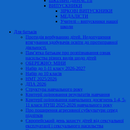
ШКІЛЬНІ ДИНАСТІЇ
ВИПУСКНИКИ
ЗІРКОВІ ВИПУСКНИКИ
МЕДАЛІСТИ
Учителі – випускники нашої
школи
Для батьків
Протидія вербуванню дітей. Недопущення
втягування здобувачів освіти до протиправної
діяльності.
Пам’ятка батькам про розпізнавання ознак
насильства різних видів щодо дітей
ОБЕРЕЖНО: МІНИ
Набір до 1-11 класу 2026-2027
Набір до 10 класів
НМТ 2025/2026
ДПА 2026
Структура навчального року
Критерії оцінювання результатів навчання
Критерії оцінювання навчальних досягнень 1-4, 5-
11 класи НУШ 2025-2026 навчального року
Про поширення агресивної субкультури серед
підлітків
Європейський день захисту дітей від сексуальної
експлуатації і сексуального насильства