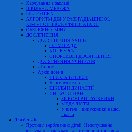
Харчування в закладі
ШКІЛЬНА МЕРЕЖА
БІБЛІОТЕКА
АЛГОРИТМ ДІЙ У РАЗІ РАДІАЦІЙНОЇ,
ХІМІЧНОЇ І БІОЛОГІЧНОЇ АТАКИ
ОБЕРЕЖНО: МІНИ
ДОСЯГНЕННЯ
ДОСЯГНЕННЯ УЧНІВ
ОЛІМПІАДИ
КОНКУРСИ
СПОРТИВНІ ДОСЯГНЕННЯ
ДОСЯГНЕННЯ УЧИТЕЛІВ
Літопис
Архів новин
ШКОЛА В ПОЕЗІЇ
Блоги вчителів
ШКІЛЬНІ ДИНАСТІЇ
ВИПУСКНИКИ
ЗІРКОВІ ВИПУСКНИКИ
МЕДАЛІСТИ
Учителі – випускники нашої
школи
Для батьків
Протидія вербуванню дітей. Недопущення
втягування здобувачів освіти до протиправної