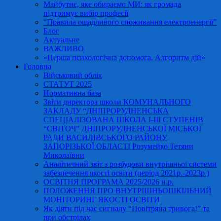
Майбутнє, яке обираємо МИ: як громада
підтримує вибір професії
“Правила ощадливого споживання електроенергії”
Блог
Актуальне
ВАЖЛИВО
«Перша психологічна допомога. Алгоритм дій»
Головна
Військовий облік
СТАТУТ 2025
Нормативна база
Звіти директора школи КОМУНАЛЬНОГО
ЗАКЛАДУ “ДНІПРОРУДНЕНСЬКА
СПЕЦІАЛІЗОВАНА ШКОЛА І-ІІІ СТУПЕНІВ
“СВІТОЧ” ДНІПРОРУДНЕНСЬКОЇ МІСЬКОЇ
РАДИ ВАСИЛІВСЬКОГО РАЙОНУ
ЗАПОРІЗЬКОЇ ОБЛАСТІ Розумейко Тетяни
Миколаївни
Аналітичний звіт з розбудови внутрішньої системи
забезпечення якості освіти (період 2021р.-2023р.)
ОСВІТНЯ ПРОГРАМА 2025/2026 н.р.
ПОЛОЖЕННЯ ПРО ВНУТРІШНЬОШКІЛЬНИЙ
МОНІТОРИНГ ЯКОСТІ ОСВІТИ
Як діяти під час сигналу “Повітряна тривога!” та
при обстрілах