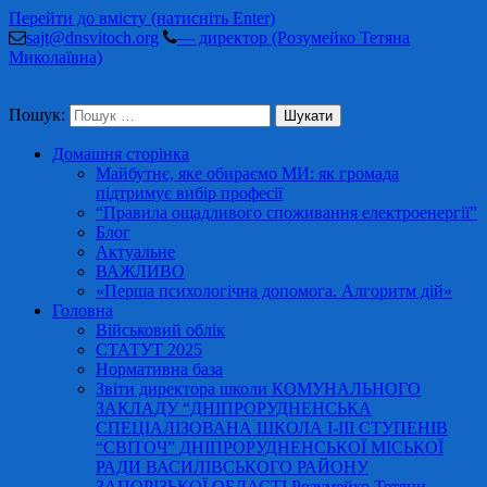
Перейти до вмісту (натисніть Enter)
sajt@dnsvitoch.org
— директор (Розумейко Тетяна
Миколаївна)
Пошук:
Домашня сторінка
Майбутнє, яке обираємо МИ: як громада
підтримує вибір професії
“Правила ощадливого споживання електроенергії”
Блог
Актуальне
ВАЖЛИВО
«Перша психологічна допомога. Алгоритм дій»
Головна
Військовий облік
СТАТУТ 2025
Нормативна база
Звіти директора школи КОМУНАЛЬНОГО
ЗАКЛАДУ “ДНІПРОРУДНЕНСЬКА
СПЕЦІАЛІЗОВАНА ШКОЛА І-ІІІ СТУПЕНІВ
“СВІТОЧ” ДНІПРОРУДНЕНСЬКОЇ МІСЬКОЇ
РАДИ ВАСИЛІВСЬКОГО РАЙОНУ
ЗАПОРІЗЬКОЇ ОБЛАСТІ Розумейко Тетяни