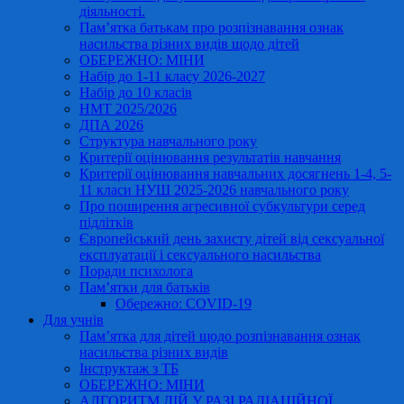
діяльності.
Пам’ятка батькам про розпізнавання ознак
насильства різних видів щодо дітей
ОБЕРЕЖНО: МІНИ
Набір до 1-11 класу 2026-2027
Набір до 10 класів
НМТ 2025/2026
ДПА 2026
Структура навчального року
Критерії оцінювання результатів навчання
Критерії оцінювання навчальних досягнень 1-4, 5-
11 класи НУШ 2025-2026 навчального року
Про поширення агресивної субкультури серед
підлітків
Європейський день захисту дітей від сексуальної
експлуатації і сексуального насильства
Поради психолога
Пам’ятки для батьків
Обережно: COVID-19
Для учнів
Пам’ятка для дітей щодо розпізнавання ознак
насильства різних видів
Інструктаж з ТБ
ОБЕРЕЖНО: МІНИ
АЛГОРИТМ ДІЙ У РАЗІ РАДІАЦІЙНОЇ,