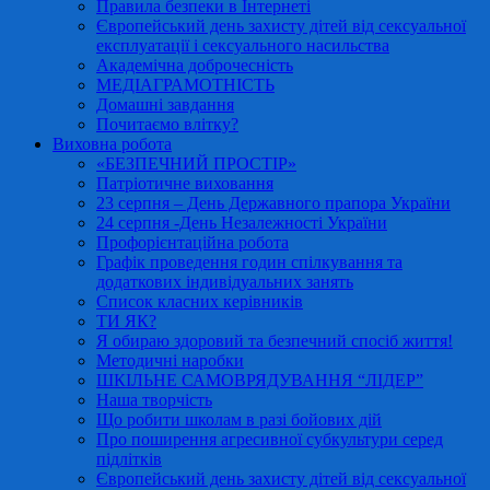
Правила безпеки в Інтернеті
Європейський день захисту дітей від сексуальної
експлуатації і сексуального насильства
Академічна доброчесність
МЕДІАГРАМОТНІСТЬ
Домашні завдання
Почитаємо влітку?
Виховна робота
«БЕЗПЕЧНИЙ ПРОСТІР»
Патріотичне виховання
23 серпня – День Державного прапора України
24 серпня -День Незалежності України
Профорієнтаційна робота
Графік проведення годин спілкування та
додаткових індивідуальних занять
Список класних керівників
ТИ ЯК?
Я обираю здоровий та безпечний спосіб життя!
Методичні наробки
ШКІЛЬНЕ САМОВРЯДУВАННЯ “ЛІДЕР”
Наша творчість
Що робити школам в разі бойових дій
Про поширення агресивної субкультури серед
підлітків
Європейський день захисту дітей від сексуальної