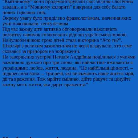
“Кмітливому” вони продемонстрували свої знання з логічних
завдань, а в “Мовному колориті” відкрили для себе багато
нових і цікавих слів.
Окрему увагу було приділено фразеологізмам, значення яких
учні пояснювали з ентузіазмом.
Під час заходу діти активно обговорювали важливість
розвитку навичок спілкування рідною українською мовою.
Найулюбленішою грою дітей стала вікторина “Хто ти?”.
Школярі з великим захопленням по черзі вгадували, хто саме
сховався за прапором на зображенні.
На завершення зустрічі Наталія Андріївна поділилася з учнями
важливою думкою про три слова, які найчастіше вживаються
українцями: любов, життя, людина. “Це найбільші цінності, –
підкреслила вона. – Три речі, які визначають наше життя: мрії,
дії та враження. Тож мрійте сміливо, дійте рішуче та цінуйте
кожну мить життя, яка дарує враження.”