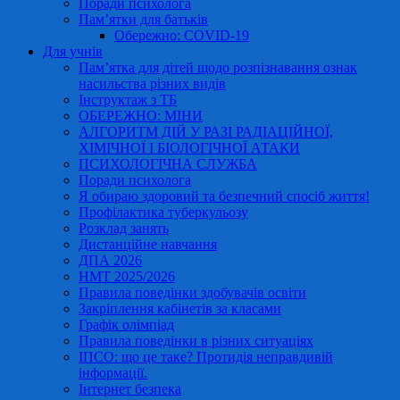
Поради психолога
Пам’ятки для батьків
Обережно: COVID-19
Для учнів
Пам’ятка для дітей щодо розпізнавання ознак
насильства різних видів
Інструктаж з ТБ
ОБЕРЕЖНО: МІНИ
АЛГОРИТМ ДІЙ У РАЗІ РАДІАЦІЙНОЇ,
ХІМІЧНОЇ І БІОЛОГІЧНОЇ АТАКИ
ПСИХОЛОГІЧНА СЛУЖБА
Поради психолога
Я обираю здоровий та безпечний спосіб життя!
Профілактика туберкульозу
Розклад занять
Дистанційне навчання
ДПА 2026
НМТ 2025/2026
Правила поведінки здобувачів освіти
Закріплення кабінетів за класами
Графік олімпіад
Правила поведінки в різних ситуаціях
ІПСО: що це таке? Протидія неправдивій
інформації.
Інтернет безпека