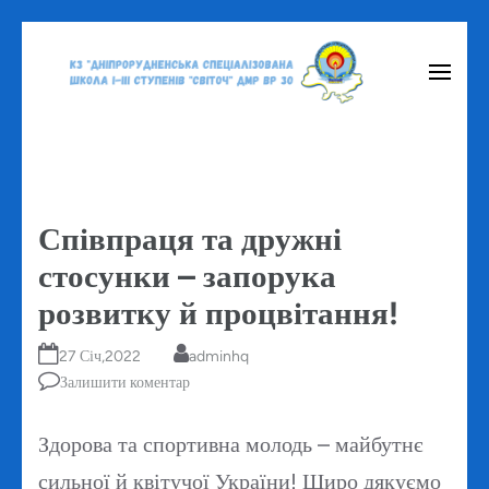
Перейти
до
вмісту
(натисніть
Enter)
Співпраця та дружні
стосунки – запорука
розвитку й процвітання!
27 Січ,2022
adminhq
Залишити коментар
Здорова та спортивна молодь – майбутнє
сильної й квітучої України! Щиро дякуємо