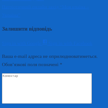
Патріотичний онлайн захід “Моя країна –
Україна”
Залишити відповідь
Sign in with Google
Sign in with Facebook
Ваша e-mail адреса не оприлюднюватиметься.
Обов’язкові поля позначені
*
Коментар