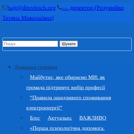
Перейти
sajt@dnsvitoch.org
— директор (Розумейко
до
Тетяна Миколаївна)
вмісту
(натисніть
Пошук:
Enter)
Домашня сторінка
Майбутнє, яке обираємо МИ: як
громада підтримує вибір професії
“Правила ощадливого споживання
електроенергії”
Блог
Актуальне
ВАЖЛИВО
«Перша психологічна допомога.