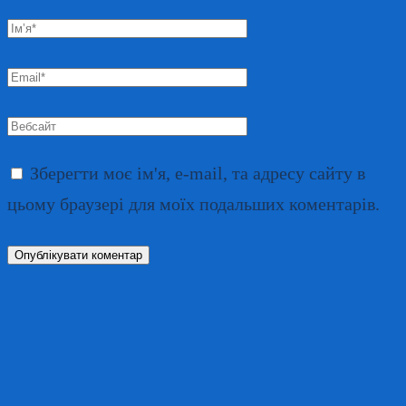
Ім’я
*
Email
*
Вебсайт
Зберегти моє ім'я, e-mail, та адресу сайту в
цьому браузері для моїх подальших коментарів.