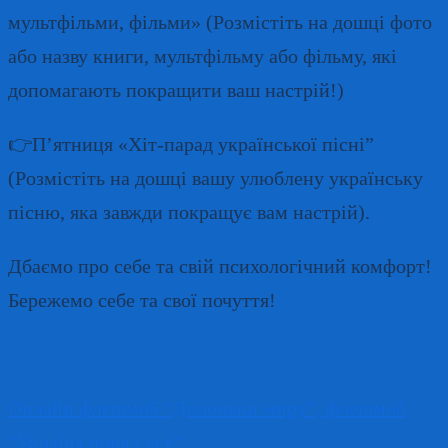
мультфільми, фільми» (Розмістіть на дошці фото
або назву книги, мультфільму або фільму, які
допомагають покращити ваш настрій!)
👉П’ятниця «Хіт-парад української пісні”
(Розмістіть на дошці вашу улюблену українську
пісню, яка завжди покращує вам настрій).
Дбаємо про себе та свій психологічний комфорт!
Бережемо себе та свої почуття!
Навігація
Онлайн флешмоб “Долоньки миру”, флешмоб
записів
“Україна понад усе”