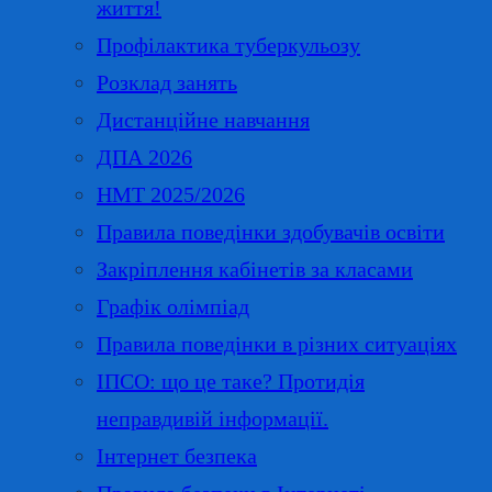
життя!
Профілактика туберкульозу
Розклад занять
Дистанційне навчання
ДПА 2026
НМТ 2025/2026
Правила поведінки здобувачів освіти
Закріплення кабінетів за класами
Графік олімпіад
Правила поведінки в різних ситуаціях
ІПСО: що це таке? Протидія
неправдивій інформації.
Інтернет безпека