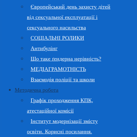
Європейський день захисту дітей
від сексуальної експлуатації і
сексуального насильства
СОЦІАЛЬНІ РОЛИКИ
Антибулінг
Що таке ґендерна нерівність?
МЕДІАГРАМОТНІСТЬ
Взаємодія поліції та школи
Методична робота
Графік проходження КПК,
атестаційної комісії
Інститут модернізації змісту
освіти. Корисні посилання.