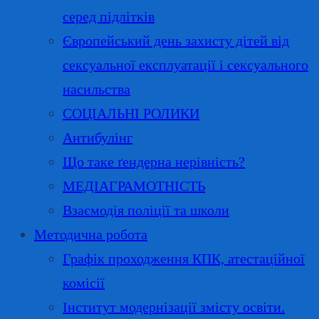
серед підлітків
Європейський день захисту дітей від
сексуальної експлуатації і сексуального
насильства
СОЦІАЛЬНІ РОЛИКИ
Антибулінг
Що таке ґендерна нерівність?
МЕДІАГРАМОТНІСТЬ
Взаємодія поліції та школи
Методична робота
Графік проходження КПК, атестаційної
комісії
Інститут модернізації змісту освіти.