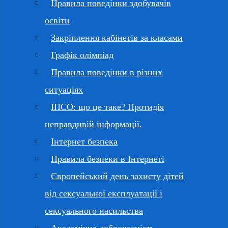
Правила поведінки здобувачів
освіти
Закріплення кабінетів за класами
Графік олімпіад
Правила поведінки в різних
ситуаціях
ІПСО: що це таке? Протидія
неправдивій інформації.
Інтернет безпека
Правила безпеки в Інтернеті
Європейський день захисту дітей
від сексуальної експлуатації і
сексуального насильства