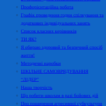
Профорієнтаційна робота
Графік проведення годин спілкування та
додаткових індивідуальних занять
Список класних керівників
ТИ ЯК?
Я обираю здоровий та безпечний спосіб
життя!
Методичні наробки
ШКІЛЬНЕ САМОВРЯДУВАННЯ
“ЛІДЕР”
Наша творчість
Що робити школам в разі бойових дій
Про поширення агресивної субкультури