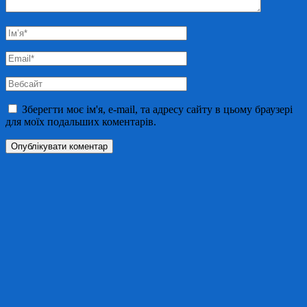
Ім’я
*
Email
*
Вебсайт
Зберегти моє ім'я, e-mail, та адресу сайту в цьому браузері
для моїх подальших коментарів.