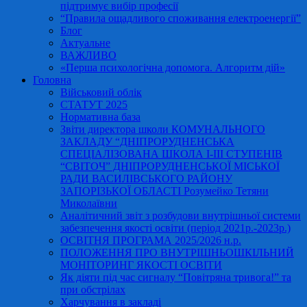
підтримує вибір професії
“Правила ощадливого споживання електроенергії”
Блог
Актуальне
ВАЖЛИВО
«Перша психологічна допомога. Алгоритм дій»
Головна
Військовий облік
СТАТУТ 2025
Нормативна база
Звіти директора школи КОМУНАЛЬНОГО
ЗАКЛАДУ “ДНІПРОРУДНЕНСЬКА
СПЕЦІАЛІЗОВАНА ШКОЛА І-ІІІ СТУПЕНІВ
“СВІТОЧ” ДНІПРОРУДНЕНСЬКОЇ МІСЬКОЇ
РАДИ ВАСИЛІВСЬКОГО РАЙОНУ
ЗАПОРІЗЬКОЇ ОБЛАСТІ Розумейко Тетяни
Миколаївни
Аналітичний звіт з розбудови внутрішньої системи
забезпечення якості освіти (період 2021р.-2023р.)
ОСВІТНЯ ПРОГРАМА 2025/2026 н.р.
ПОЛОЖЕННЯ ПРО ВНУТРІШНЬОШКІЛЬНИЙ
МОНІТОРИНГ ЯКОСТІ ОСВІТИ
Як діяти під час сигналу “Повітряна тривога!” та
при обстрілах
Харчування в закладі