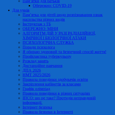
Пам’ятки для батьків
Обережно: COVID-19
Для учнів
Пам’ятка для дітей щодо розпізнавання ознак
насильства різних видів
Інструктаж з ТБ
ОБЕРЕЖНО: МІНИ
АЛГОРИТМ ДІЙ У РАЗІ РАДІАЦІЙНОЇ,
ХІМІЧНОЇ І БІОЛОГІЧНОЇ АТАКИ
ПСИХОЛОГІЧНА СЛУЖБА
Поради психолога
Я обираю здоровий та безпечний спосіб життя!
Профілактика туберкульозу
Розклад занять
Дистанційне навчання
ДПА 2026
НМТ 2025/2026
Правила поведінки здобувачів освіти
Закріплення кабінетів за класами
Графік олімпіад
Правила поведінки в різних ситуаціях
ІПСО: що це таке? Протидія неправдивій
інформації.
Інтернет безпека
Правила безпеки в Інтернеті