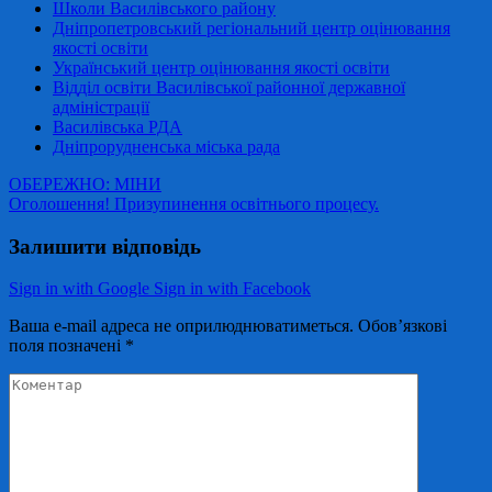
Школи Василівського району
Дніпропетровський регіональний центр оцінювання
якості освіти
Український центр оцінювання якості освіти
Відділ освіти Василівської районної державної
адміністрації
Василівська РДА
Дніпрорудненська міська рада
Навігація
ОБЕРЕЖНО: МІНИ
Оголошення! Призупинення освітнього процесу.
записів
Залишити відповідь
Sign in with Google
Sign in with Facebook
Ваша e-mail адреса не оприлюднюватиметься.
Обов’язкові
поля позначені
*
Коментар