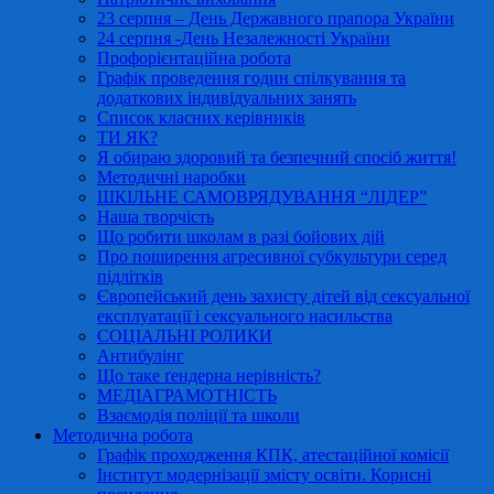
23 серпня – День Державного прапора України
24 серпня -День Незалежності України
Профорієнтаційна робота
Графік проведення годин спілкування та
додаткових індивідуальних занять
Список класних керівників
ТИ ЯК?
Я обираю здоровий та безпечний спосіб життя!
Методичні наробки
ШКІЛЬНЕ САМОВРЯДУВАННЯ “ЛІДЕР”
Наша творчість
Що робити школам в разі бойових дій
Про поширення агресивної субкультури серед
підлітків
Європейський день захисту дітей від сексуальної
експлуатації і сексуального насильства
СОЦІАЛЬНІ РОЛИКИ
Антибулінг
Що таке ґендерна нерівність?
МЕДІАГРАМОТНІСТЬ
Взаємодія поліції та школи
Методична робота
Графік проходження КПК, атестаційної комісії
Інститут модернізації змісту освіти. Корисні