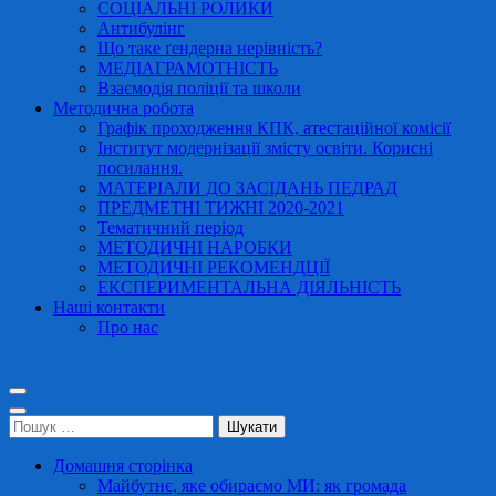
СОЦІАЛЬНІ РОЛИКИ
Антибулінг
Що таке ґендерна нерівність?
МЕДІАГРАМОТНІСТЬ
Взаємодія поліції та школи
Методична робота
Графік проходження КПК, атестаційної комісії
Інститут модернізації змісту освіти. Корисні
посилання.
МАТЕРІАЛИ ДО ЗАСІДАНЬ ПЕДРАД
ПРЕДМЕТНІ ТИЖНІ 2020-2021
Тематичний період
МЕТОДИЧНІ НАРОБКИ
МЕТОДИЧНІ РЕКОМЕНДЦІЇ
ЕКСПЕРИМЕНТАЛЬНА ДІЯЛЬНІСТЬ
Наші контакти
Про нас
Пошук:
Домашня сторінка
Майбутнє, яке обираємо МИ: як громада