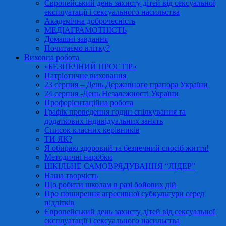
Європейський день захисту дітей від сексуальної
експлуатації і сексуального насильства
Академічна доброчесність
МЕДІАГРАМОТНІСТЬ
Домашні завдання
Почитаємо влітку?
Виховна робота
«БЕЗПЕЧНИЙ ПРОСТІР»
Патріотичне виховання
23 серпня – День Державного прапора України
24 серпня -День Незалежності України
Профорієнтаційна робота
Графік проведення годин спілкування та
додаткових індивідуальних занять
Список класних керівників
ТИ ЯК?
Я обираю здоровий та безпечний спосіб життя!
Методичні наробки
ШКІЛЬНЕ САМОВРЯДУВАННЯ “ЛІДЕР”
Наша творчість
Що робити школам в разі бойових дій
Про поширення агресивної субкультури серед
підлітків
Європейський день захисту дітей від сексуальної
експлуатації і сексуального насильства