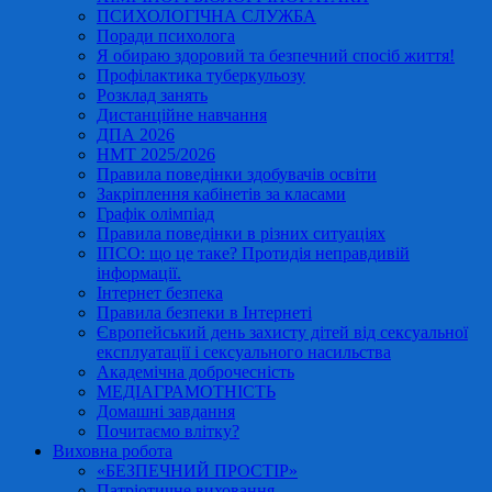
ПСИХОЛОГІЧНА СЛУЖБА
Поради психолога
Я обираю здоровий та безпечний спосіб життя!
Профілактика туберкульозу
Розклад занять
Дистанційне навчання
ДПА 2026
НМТ 2025/2026
Правила поведінки здобувачів освіти
Закріплення кабінетів за класами
Графік олімпіад
Правила поведінки в різних ситуаціях
ІПСО: що це таке? Протидія неправдивій
інформації.
Інтернет безпека
Правила безпеки в Інтернеті
Європейський день захисту дітей від сексуальної
експлуатації і сексуального насильства
Академічна доброчесність
МЕДІАГРАМОТНІСТЬ
Домашні завдання
Почитаємо влітку?
Виховна робота
«БЕЗПЕЧНИЙ ПРОСТІР»
Патріотичне виховання