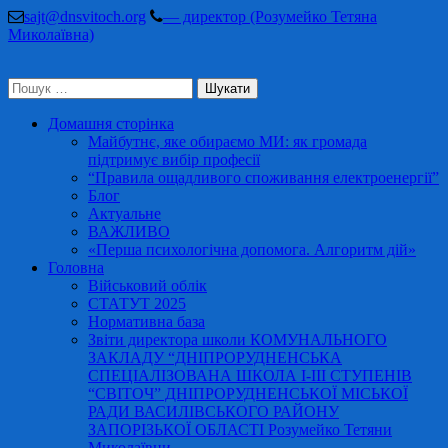
Перейти
sajt@dnsvitoch.org
— директор (Розумейко Тетяна
до
Миколаївна)
вмісту
(натисніть
Пошук:
Enter)
Домашня сторінка
Майбутнє, яке обираємо МИ: як громада
підтримує вибір професії
“Правила ощадливого споживання електроенергії”
Блог
Актуальне
ВАЖЛИВО
«Перша психологічна допомога. Алгоритм дій»
Головна
Військовий облік
СТАТУТ 2025
Нормативна база
Звіти директора школи КОМУНАЛЬНОГО
ЗАКЛАДУ “ДНІПРОРУДНЕНСЬКА
СПЕЦІАЛІЗОВАНА ШКОЛА І-ІІІ СТУПЕНІВ
“СВІТОЧ” ДНІПРОРУДНЕНСЬКОЇ МІСЬКОЇ
РАДИ ВАСИЛІВСЬКОГО РАЙОНУ
ЗАПОРІЗЬКОЇ ОБЛАСТІ Розумейко Тетяни
Миколаївни