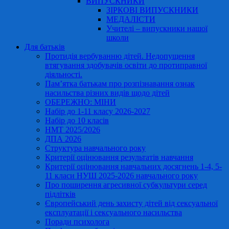
ВИПУСКНИКИ
ЗІРКОВІ ВИПУСКНИКИ
МЕДАЛІСТИ
Учителі – випускники нашої
школи
Для батьків
Протидія вербуванню дітей. Недопущення
втягування здобувачів освіти до протиправної
діяльності.
Пам’ятка батькам про розпізнавання ознак
насильства різних видів щодо дітей
ОБЕРЕЖНО: МІНИ
Набір до 1-11 класу 2026-2027
Набір до 10 класів
НМТ 2025/2026
ДПА 2026
Структура навчального року
Критерії оцінювання результатів навчання
Критерії оцінювання навчальних досягнень 1-4, 5-
11 класи НУШ 2025-2026 навчального року
Про поширення агресивної субкультури серед
підлітків
Європейський день захисту дітей від сексуальної
експлуатації і сексуального насильства
Поради психолога