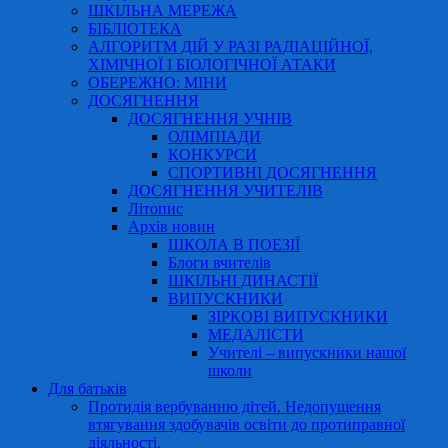
ШКІЛЬНА МЕРЕЖА
БІБЛІОТЕКА
АЛГОРИТМ ДІЙ У РАЗІ РАДІАЦІЙНОЇ,
ХІМІЧНОЇ І БІОЛОГІЧНОЇ АТАКИ
ОБЕРЕЖНО: МІНИ
ДОСЯГНЕННЯ
ДОСЯГНЕННЯ УЧНІВ
ОЛІМПІАДИ
КОНКУРСИ
СПОРТИВНІ ДОСЯГНЕННЯ
ДОСЯГНЕННЯ УЧИТЕЛІВ
Літопис
Архів новин
ШКОЛА В ПОЕЗІЇ
Блоги вчителів
ШКІЛЬНІ ДИНАСТІЇ
ВИПУСКНИКИ
ЗІРКОВІ ВИПУСКНИКИ
МЕДАЛІСТИ
Учителі – випускники нашої
школи
Для батьків
Протидія вербуванню дітей. Недопущення
втягування здобувачів освіти до протиправної
діяльності.