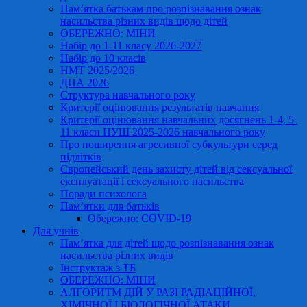
Пам’ятка батькам про розпізнавання ознак
насильства різних видів щодо дітей
ОБЕРЕЖНО: МІНИ
Набір до 1-11 класу 2026-2027
Набір до 10 класів
НМТ 2025/2026
ДПА 2026
Структура навчального року
Критерії оцінювання результатів навчання
Критерії оцінювання навчальних досягнень 1-4, 5-
11 класи НУШ 2025-2026 навчального року
Про поширення агресивної субкультури серед
підлітків
Європейський день захисту дітей від сексуальної
експлуатації і сексуального насильства
Поради психолога
Пам’ятки для батьків
Обережно: COVID-19
Для учнів
Пам’ятка для дітей щодо розпізнавання ознак
насильства різних видів
Інструктаж з ТБ
ОБЕРЕЖНО: МІНИ
АЛГОРИТМ ДІЙ У РАЗІ РАДІАЦІЙНОЇ,
ХІМІЧНОЇ І БІОЛОГІЧНОЇ АТАКИ