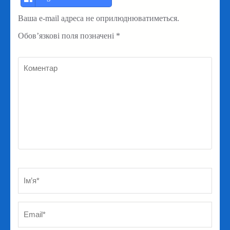
Ваша e-mail адреса не оприлюднюватиметься.
Обов’язкові поля позначені
*
Коментар
Ім’я
*
Em
Ве