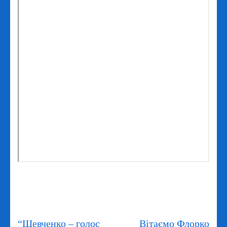
Навігація
“Шевченко – голос
Вітаємо Флорко