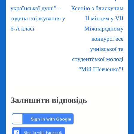
записів
української душі” –
Ксенію з блискучим
година спілкування у
ІІ місцем у VII
6-А класі
Міжнародному
конкурсі есе
учнівської та
студентської молоді
“Мій Шевченко”!
Залишити відповідь
Sign in with Google
Sign in with Facebook