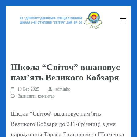
Перейти
до
вмісту
(натисніть
Enter)
Школа “Світоч” вшановує
пам’ять Великого Кобзаря
10 Бер,2025
adminhq
Залишити коментар
Школа “Світоч” вшановує пам’ять
Великого Кобзаря до 211-ї річниці з дня
народження Тараса Григоровича Шевченка: