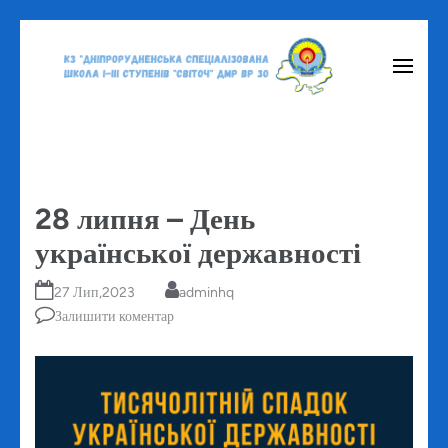
Перейти
до
вмісту
(натисніть
Enter)
28 липня – День
української державності
27 Лип,2023
adminhq
Залишити коментар